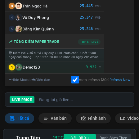
Trần Ngọc Hà
25,445
3
VNĐ
Võ Duy Phong
25,347
4
VNĐ
Đặng Kim Quỳnh
25,246
5
VNĐ
TỔNG ĐIỂM PAPER TRADE
TOP 5 · LIVE
Điểm live = số dư ví + ký quỹ + PnL chưa chốt · Chốt 12:00
ngày cuối tháng · Top 1 trên 20.000 đ nhận 30 ngày VIP Whale.
Demo123
9.922
1
đ
Hide Module
Diễn đàn
Auto-refresh (30s)
Refresh Now
Đang tải giá live...
LIVE PRICE
Tất cả
Văn bản
Hình ảnh
Video
Trung Tâm
(BTC
Biểu Đồ Xu
Danh Sách Theo