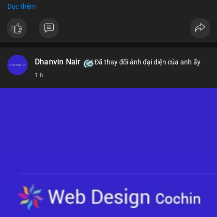
- Nếu phá vỡ mức này, BTC có thể hướng tới 76.000 USD
Đọc thêm
#binancesquare
#cryptonews
#btc
$btc
#vlikevn
#titanbot
Dhanvin Nair
Đã thay đổi ảnh đại diện của anh ấy
1 h
📰 Nguồn: CoinDesk