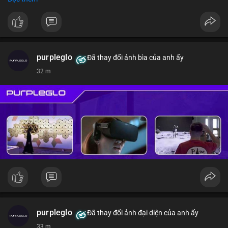
#vlikevn
#titanbot
📰 Nguồn: CoinDesk
purpleglo
Đã thay đổi ảnh bìa của anh ấy
32 m
purpleglo
Đã thay đổi ảnh đại diện của anh ấy
33 m