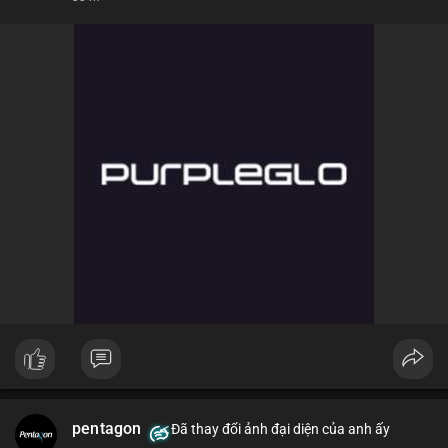
pentagon
Đã thay đổi ảnh đại diện của anh ấy