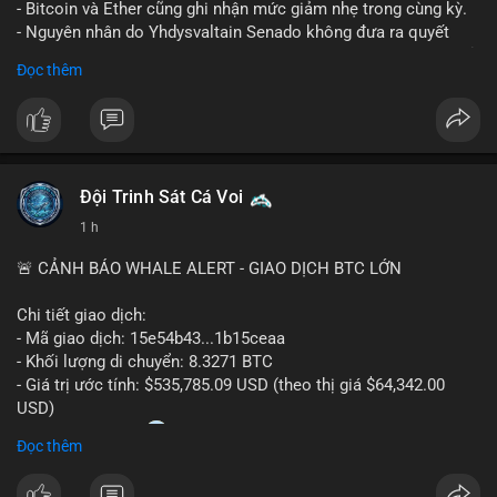
- Bitcoin và Ether cũng ghi nhận mức giảm nhẹ trong cùng kỳ.
- Nguyên nhân do Yhdysvaltain Senado không đưa ra quyết
định về luật Clarity Act (luật cấu trúc thị trường) trước khi nghỉ
Đọc thêm
hè, đẩy việc thảo luận sang tháng 9.
- Việc trì hoãn pháp lý làm tăng sự không chắc chắn quanh
XRP và Ripple, ảnh hưởng đến tâm lý nhà đầu tư.
#binancesquare
#cryptonews
#xrp
#btc
#eth
#clarityact
#ripple
Đội Trinh Sát Cá Voi
1 h
$xrp $btc $eth
🚨 CẢNH BÁO WHALE ALERT - GIAO DỊCH BTC LỚN
#vlikevn
#titanbot
Chi tiết giao dịch:
📰 Nguồn: CoinDesk
- Mã giao dịch: 15e54b43...1b15ceaa
- Khối lượng di chuyển: 8.3271 BTC
- Giá trị ước tính: $535,785.09 USD (theo thị giá $64,342.00
USD)
- Thời gian: 04:20
0 2026-08-07 UTC
Đọc thêm
Nhận định phân tích: Giao dịch 8.3271 BTC trị giá hơn nửa triệu