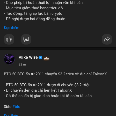
tái cơ cấu danh mục trước phiên giao dịch Âu-Mỹ. Tâm lý thị
- Cho phép trì hoãn thuế lợi nhuận vốn khi bán.
trường có thể dao động nhẹ khi nhà đầu tư nhỏ lẻ theo dõi
- Mục tiêu giảm thuế hàng triệu đô.
động thái này.
- Tác động: tăng áp lực bán crypto.
- Đề nghị được hai đảng đồng thuận.
Lời khuyên cho nhà đầu tư nhỏ lẻ: Theo dõi xác nhận giao dịch
#clarity
#trump
#crypto
#tax
#bloomberg
Đọc thêm
và điểm đến của số BTC này trong 2-4 giờ tới. Nếu dòng tiền
vào sàn, cân nhắc giảm đòn bẩy hoặc chốt lời một phần để
$btc $eth
phòng thủ. Nếu vào ví lạnh, có thể duy trì chiến lược nắm giữ
hiện tại mà không cần hoảng loạn.
#vlikevn
#titanbot
#160btc
#vilanh
#thanhkhoansan
#aplucban
#btcmempool
📰 Nguồn: Cointelegraph
Vlike Wire
32 m
BTC 50 BTC ẩn từ 2011 chuyển $3.2 triệu về địa chỉ FalconX
- BTC 50 BTC ẩn từ 2011 được di chuyển $3.2 triệu
- Đi chuyển đến địa chỉ liên kết FalconX
- Có thể chuẩn bị giao dịch hoặc tái tổ chức tài sản
$btc
#btc
Đọc thêm