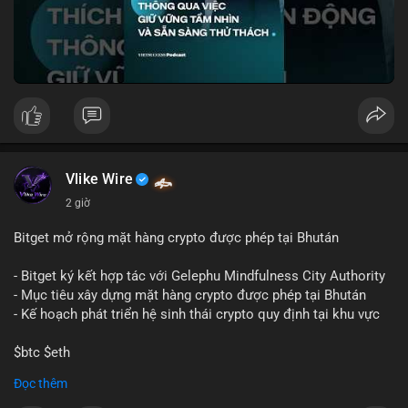
🎥 Xem video trực tiếp tại:
Nguồn: VIETSUCCESS
Vlike Wire
2 giờ
Bitget mở rộng mặt hàng crypto được phép tại Bhután
- Bitget ký kết hợp tác với Gelephu Mindfulness City Authority
- Mục tiêu xây dựng mặt hàng crypto được phép tại Bhután
- Kế hoạch phát triển hệ sinh thái crypto quy định tại khu vực
$btc $eth
Đọc thêm
#vlikevn
#titanbot