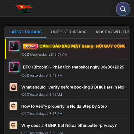
LATEST THREADS
HOTTEST THREADS
MOST VIEWED THRE
CẢNH BÁO BẢO MẬT &amp; NỘI QUY CỘNG ĐỒNG
VÀNG
0
Wednesday a31 6:07 AM
BTC (Bitcoin) - Phân tích snapshot ngày 06/08/2026
0
Yesterday at 2:43 PM
What should I verify before booking 3 BHK flats in Noida?
0
Yesterday at 8:01 AM
How to Verify property in Noida Step by Step
0
Yesterday at 6:57 AM
Why does a 4 BHK flat Noida offer better privacy?
0
Yesterday at 6:30 AM