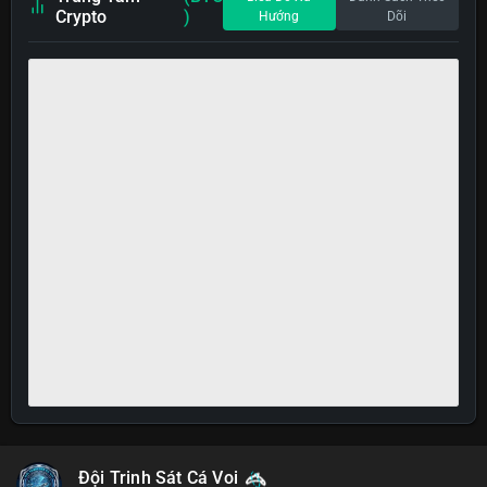
Crypto
)
Hướng
Dõi
Đội Trinh Sát Cá Voi