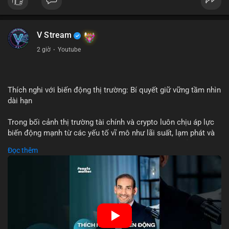
USD được thực hiện trong khung giờ sáng sớm, cho thấy dấu
hiệu của một tổ chức hoặc cá nhân sở hữu lượng tài sản lớn.
Quy mô chuyển động này nằm ở mức trung bình - lớn, không
V Stream
đủ tạo áp lực bán trực tiếp lên thị trường nhưng phản ánh tâm
lý thận trọng của cá voi. Nếu dòng tiền này hướng về ví sàn
2 giờ
·
Youtube
giao dịch, khả năng cao là động thái chuẩn bị thanh khoản
hoặc chốt lời một phần; ngược lại, nếu chuyển sang ví lạnh, đó
là tín hiệu tích lũy dài hạn, củng cố niềm tin vào xu hướng tăng
của BTC.
Thích nghi với biến động thị trường: Bí quyết giữ vững tầm nhìn
dài hạn
Lời khuyên: Nhà đầu tư nhỏ lẻ nên theo dõi thêm 2-3 giao dịch
tương tự trong 24 giờ tới để xác nhận xu hướng. Không nên
Trong bối cảnh thị trường tài chính và crypto luôn chịu áp lực
hành động vội vàng dựa trên một giao dịch đơn lẻ, hãy ưu tiên
biến động mạnh từ các yếu tố vĩ mô như lãi suất, lạm phát và
quản trị rủi ro và giữ kỷ luật với kế hoạch đầu tư đã đề ra.
chính sách tiền tệ, việc duy trì tầm nhìn chiến lược trở thành
Đọc thêm
chìa khóa để đầu tư viên vượt qua giai đoạn không chắc chắn.
#8dot3271btc
#giaodichlon
#vilanh
#tamlycavoi
Thay vì phản ứng cảm xúc với những dao động ngắn hạn, các
#mempoolbtc
nhà đầu tư thành công thường tập trung vào nguyên tắc cơ
bản, phân배 tài sản hợp lý và kiên持 theo kế hoạch đã định.
Điều này không chỉ giúp giảm rủi ro mà còn tạo điều kiện để
tận dụng cơ hội khi thị trường phục hồi.