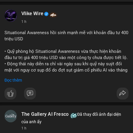
Vlike Wire
1 h
Situational Awareness hồi sinh mạnh mẽ với khoản đầu tư 400
triệu USD
• Quỹ phòng hộ Situational Awareness vừa thực hiện khoản
đầu tư trị giá 400 triệu USD vào một công ty chưa được tiết lộ.
• Động thái này diễn ra chỉ vài ngày sau khi quỹ này suýt đối
mặt với nguy cơ sụp đổ do đợt sụt giảm cổ phiếu AI vào tháng
7.
Đọc thêm
• Sự trở lại này đánh dấu bước phục hồi đáng chú ý của quỹ
sau giai đoạn khủng hoảng.
#cryptonews
#investment
#situationalawareness
#financenews
The Gallery Al Fresco
Đã thay đổi ảnh đại diện
$btc $eth
của anh ấy
1 h
#vlikevn
#titanbot