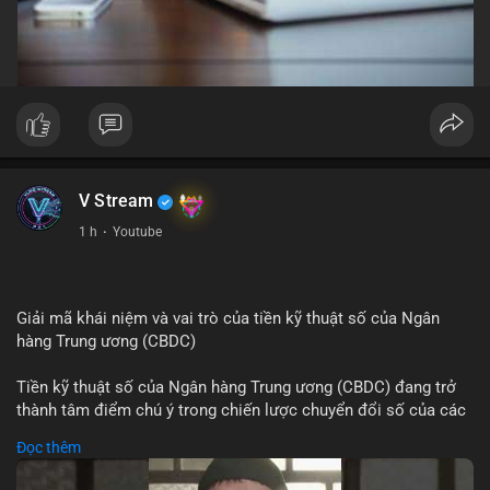
V Stream
1 h
·
Youtube
Giải mã khái niệm và vai trò của tiền kỹ thuật số của Ngân
hàng Trung ương (CBDC)
Tiền kỹ thuật số của Ngân hàng Trung ương (CBDC) đang trở
thành tâm điểm chú ý trong chiến lược chuyển đổi số của các
nền kinh tế toàn cầu. Khác với các loại tiền mã hóa phi tập
Đọc thêm
trung, CBDC là hình thức tiền pháp định được phát hành và
quản lý trực tiếp bởi Ngân hàng Trung ương nhằm tối ưu hóa