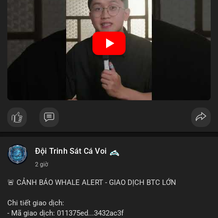
hệ thống thanh toán và tăng cường hiệu quả chính sách tiền tệ.
Việc triển khai CBDC hứa hẹn sẽ thay đổi diện mạo của hạ
tầng tài chính truyền thống, mang lại sự tiện lợi trong giao dịch
nhưng cũng đặt ra nhiều thách thức về quyền riêng tư và an
ninh mạng.
🎥 Xem video trực tiếp tại:
Nguồn: 5 Phút Crypto
Đội Trinh Sát Cá Voi
2 giờ
🚨 CẢNH BÁO WHALE ALERT - GIAO DỊCH BTC LỚN
Chi tiết giao dịch:
- Mã giao dịch: 011375ed...3432ac3f