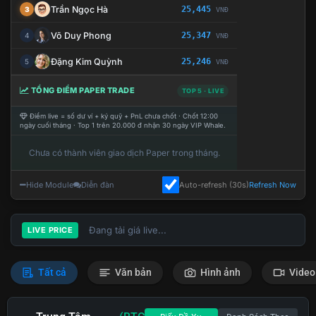
Trần Ngọc Hà
25,445
3
VNĐ
Võ Duy Phong
25,347
4
VNĐ
Đặng Kim Quỳnh
25,246
5
VNĐ
TỔNG ĐIỂM PAPER TRADE
TOP 5 · LIVE
Điểm live = số dư ví + ký quỹ + PnL chưa chốt · Chốt 12:00
ngày cuối tháng · Top 1 trên 20.000 đ nhận 30 ngày VIP Whale.
Chưa có thành viên giao dịch Paper trong tháng.
Hide Module
Diễn đàn
Auto-refresh (30s)
Refresh Now
Đang tải giá live...
LIVE PRICE
Tất cả
Văn bản
Hình ảnh
Video