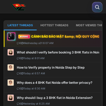
LATEST THREADS
HOTTEST THREADS
MOST VIEWED THRE
CẢNH BÁO BẢO MẬT &amp; NỘI QUY CỘNG ĐỒNG
VÀNG
0
Wednesday a31 6:07 AM
What should I verify before booking 3 BHK flats in Noida?
0
Today at 8:01 AM
How to Verify property in Noida Step by Step
0
Today at 6:57 AM
Why does a 4 BHK flat Noida offer better privacy?
0
Today at 6:30 AM
Why should I buy a 3 BHK flat in Noida Extension?
0
Yesterday at 6:25 AM