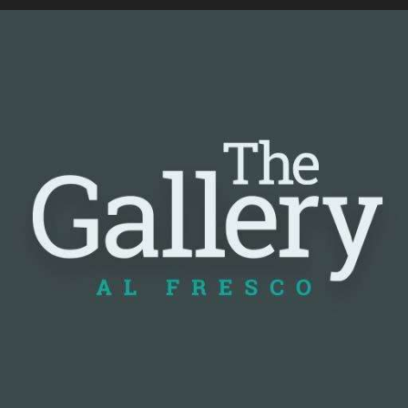
📰 Nguồn: Cointelegraph