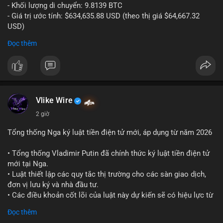
- Khối lượng di chuyển: 9.8139 BTC
- Giá trị ước tính: $634,635.88 USD (theo thị giá $64,667.32
USD)
- Thời gian: 10:19:26 2026-08-06 UTC
Đọc thêm
Nhận định phân tích:
Giao dịch 9.81 BTC trị giá hơn 634 nghìn USD được phát hiện
trong mempool chưa xác nhận. Khối lượng này ở mức trung
bình lớn, cho thấy cá nhân hoặc tổ chức sở hữu tài sản đáng
kể. Hành vi chuyển tiền vào khung giờ sáng sớm UTC thường
Vlike Wire
phản ánh hoạt động có chủ đích, có thể là tái phân bổ danh
2 giờ
mục hoặc chuẩn bị thanh khoản. Nếu điểm đến là ví sàn giao
dịch, áp lực bán ngắn hạn có thể hình thành. Ngược lại, nếu
Tổng thống Nga ký luật tiền điện tử mới, áp dụng từ năm 2026
dòng tiền đổ về ví lạnh, tín hiệu tích lũy dài hạn được củng cố.
Mức giá 64,667 USD là vùng nhạy cảm, nơi phe mua và phe bán
• Tổng thống Vladimir Putin đã chính thức ký luật tiền điện tử
đang giằng co. Tâm lý thị trường có thể phản ứng nhanh nếu
mới tại Nga.
giao dịch này đi kèm các lệnh chuyển lớn khác.
• Luật thiết lập các quy tắc thị trường cho các sàn giao dịch,
đơn vị lưu ký và nhà đầu tư.
Lời khuyên:
• Các điều khoản cốt lõi của luật này dự kiến sẽ có hiệu lực từ
Nhà đầu tư nhỏ lẻ nên theo dõi xác nhận giao dịch và hướng đi
tháng 9 năm 2026.
Đọc thêm
của dòng tiền trước khi hành động. Tránh vội vàng vào lệnh khi