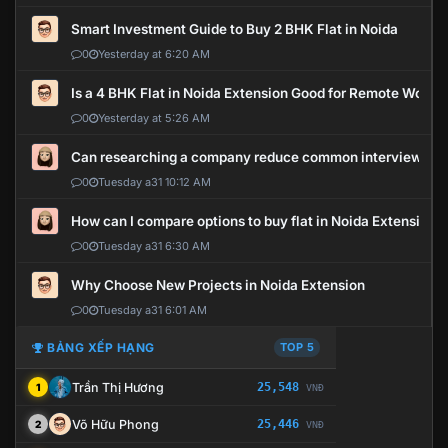
Smart Investment Guide to Buy 2 BHK Flat in Noida
0
Yesterday at 6:20 AM
Is a 4 BHK Flat in Noida Extension Good for Remote Work?
0
Yesterday at 5:26 AM
Can researching a company reduce common interview mi
0
Tuesday a31 10:12 AM
How can I compare options to buy flat in Noida Extension?
0
Tuesday a31 6:30 AM
Why Choose New Projects in Noida Extension
0
Tuesday a31 6:01 AM
BẢNG XẾP HẠNG
TOP 5
Trần Thị Hương
25,548
1
VNĐ
Võ Hữu Phong
25,446
2
VNĐ