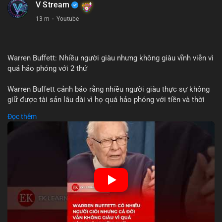
V Stream
13 m
·
Youtube
Warren Buffett: Nhiều người giàu nhưng không giàu vĩnh viễn vì
quá hảo phóng với 2 thứ
Warren Buffett cảnh báo rằng nhiều người giàu thực sự không
giữ được tài sản lâu dài vì họ quá hảo phóng với tiền và thời
gian. Quyên góp liên tục làm giảm vốn đầu tư, hạn chế lợi
Đọc thêm
nhuận tái đầu tư và suy giảm sức mạnh tăng trưởng danh mục.
Đối với nhà đầu tư crypto, giữ lại lợi nhuận để tái đầu tư vào
dự án tiềm năng quan trọng hơn chia sẻ quá mức. Cân bằng
đóng góp xã hội và bảo vệ tài sản giúp nhà đầu tư đạt được
bền vững tài chính mà Buffett đề cao.
🎥 Xem video trực tiếp tại:
Nguồn: KIEN THUC KINH TE