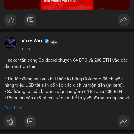
Vlike Wire
19 m
Hacker tấn công Coldcard chuyển 64 BTC và 200 ETH vào các
dịch vụ trộn tiền
• Tin tặc đứng sau vụ khai thác lỗ hổng Coldcard đã chuyển
hàng triệu USD tài sản số vào các dịch vụ trộn tiền (mixers).
• Số lượng tài sản bị đánh cắp bao gồm 64 BTC và 200 ETH.
• Phần lớn các quỹ bị mất vẫn có thể truy vết được trong các ví
do kẻ tấn công kiểm soát.
Đọc thêm
#coldcard
#cryptohack
#btc
#eth
#binancesquare
#cryptonews