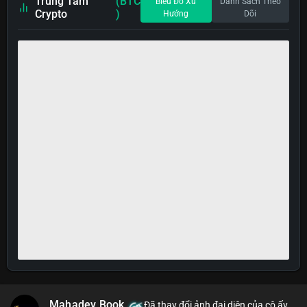
Trung Tâm
(BTC
Biểu Đồ Xu
Danh Sách Theo
Crypto
)
Hướng
Dõi
Mahadev Book
Đã thay đổi ảnh đại diện của cô ấy