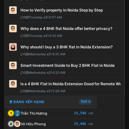
How to Verify property in Noida Step by Step
0
Thursday a31 6:57 AM
Why does a 4 BHK flat Noida offer better privacy?
0
Thursday a31 6:30 AM
Why should I buy a 3 BHK flat in Noida Extension?
0
Wednesday a31 6:25 AM
Smart Investment Guide to Buy 2 BHK Flat in Noida
0
Wednesday a31 6:20 AM
Is a 4 BHK Flat in Noida Extension Good for Remote Work?
0
Wednesday a31 5:26 AM
BẢNG XẾP HẠNG
TOP 5
Trần Thị Hương
25,548
1
VNĐ
Võ Hữu Phong
25,446
2
VNĐ