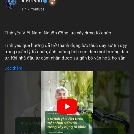
V Stream
1 h
·
Youtube
Tình yêu Việt Nam: Nguồn động lực xây dựng tổ chức
Tình yêu quê hương đã trở thành động lực thúc đẩy sự tin cậy
trong quản lý tổ chức, ảnh hưởng tích cực đến môi trường đầu
tư. Khi nhà đầu tư cảm nhận được sự gắn bó văn hoá, họ sẵn
sàng đầu tư dài hạn vào các doanh nghiệp nội địa, bao gồm cả
Đọc thêm
các công ty blockchain và tiền mã hoá. Sự tăng cường niềm
tin này giúp giảm rủi ro thị trường, cải thiện chi phí vốn và thúc
đẩy sự phát triển bền vững của ngành công nghệ tài chính. Các
nhà quản lý cần khai thác tinh thần này để xây dựng chiến lược
phát triển bền vững và thu hút vốn đầu tư.
🎥 Xem video trực tiếp tại:
Nguồn: VIETSUCCESS