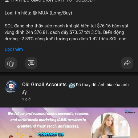
🔮 TÍN HIỆU GIAO DỊCH CRYPTO - SOLUSDT
Loại tín hiệu: 🟢 MUA (Long/Buy)
SOL đang cho thấy sức mạnh khi giá hiện tại $76.16 bám sát
vùng đỉnh 24h $76.81, cách đáy $73.57 tới 3.5%. Biến động
dương +2.89% cùng khối lượng giao dịch 1.42 triệu SOL cho
thấy lực cầu chủ động đang chiếm ưu thế, phe mua kiểm soát
Đọc thêm
hoàn toàn nhịp điều chỉnh.
Khuyến nghị giao dịch cụ thể:
- Vùng Entry: 75.80 - 76.20 (chờ retest vùng kháng cự cũ thành
hỗ trợ)
- Mục tiêu chốt lời: TP1: 77.50, TP2: 78.80
Old Gmail Accounts
Đã thay đổi ảnh bìa của anh
- Cắt lỗ: 74.90 (dưới vùng hỗ trợ gần nhất)
ấy
9 giờ
Quản trị vốn: Khối lượng vào lệnh tối đa 2-3% tài khoản, ưu tiên
chốt 50% vị thế tại TP1 và dời stop loss về điểm hòa vốn.
#solusdt
#longsol
#vung76
#breakoutsol
#lenhmuasol