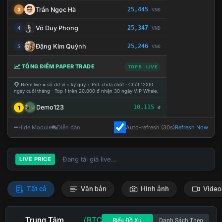
Trần Ngọc Hà
25,445
3
VNĐ
Võ Duy Phong
25,347
4
VNĐ
Đặng Kim Quỳnh
25,246
5
VNĐ
TỔNG ĐIỂM PAPER TRADE
TOP 5 · LIVE
Điểm live = số dư ví + ký quỹ + PnL chưa chốt · Chốt 12:00
ngày cuối tháng · Top 1 trên 20.000 đ nhận 30 ngày VIP Whale.
Demo123
10.115
1
đ
Hide Module
Diễn đàn
Auto-refresh (30s)
Refresh Now
Đang tải giá live...
LIVE PRICE
Tất cả
Văn bản
Hình ảnh
Video
Trung Tâm
(BTC
Biểu Đồ Xu
Danh Sách Theo