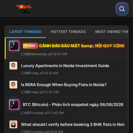
LATEST THREADS
HOTTEST THREADS
MOST VIEWED THRE
CẢNH BÁO BẢO MẬT &amp; NỘI QUY CỘNG ĐỒNG
VÀNG
0
Wednesday a31 6:07 AM
Luxury Apartments in Noida Investment Guide
0
Friday a31 6:13 AM
Is RERA Enough When Buying Flats in Noida?
0
Friday a31 5:37 AM
BTC (Bitcoin) - Phân tích snapshot ngày 06/08/2026
0
Thursday a31 2:43 PM
What should I verify before booking 3 BHK flats in Noida?
0
Thursday a31 8:01 AM