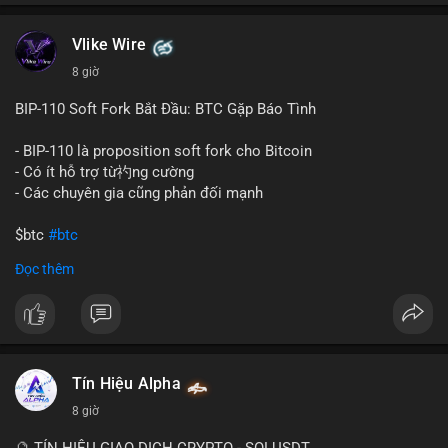
chuyển trong một giao dịch duy nhất cho thấy dấu hiệu của
một tổ chức hoặc cá nhân sở hữu lượng tài sản lớn. Động thái
Vlike Wire
này có thể phản ánh ba kịch bản chính: thứ nhất, cá voi đang
chuẩn bị thanh khoản bằng cách chuyển lên sàn giao dịch, tạo
8 giờ
áp lực bán tiềm năng; thứ hai, tài sản được chuyển vào ví lạnh
để nắm giữ dài hạn, thể hiện niềm tin vào xu hướng tăng; thứ
BIP-110 Soft Fork Bắt Đầu: BTC Gặp Báo Tình
ba, hành vi chia tách hoặc tái cấu trúc danh mục nhằm phân
tán rủi ro. Với mức giá 65K, khối lượng này không quá lớn để
- BIP-110 là proposition soft fork cho Bitcoin
gây sốc thanh khoản tức thời, nhưng vẫn đủ sức tạo biến động
- Có ít hỗ trợ từ礿ng cường
tâm lý ngắn hạn nếu hướng đến sàn tập trung.
- Các chuyên gia cũng phản đối mạnh
Lời khuyên cho nhà đầu tư nhỏ lẻ:
$btc
#btc
Theo dõi các giao dịch tiếp theo từ cùng địa chỉ ví để xác nhận
Đọc thêm
hướng đi của dòng tiền. Tránh hành động theo cảm xúc, ưu
#vlikevn
#titanbot
tiên quản trị rủi ro và không mở vị thế lớn trước khi có tín hiệu
rõ ràng về đích đến của số BTC này.
📰 Nguồn: CoinDesk
#94dot58btc
#vilanh
#chuyentiencavoi
#btcmempool
#dongtienlon
Tín Hiệu Alpha
8 giờ