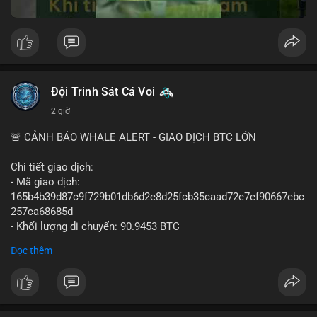
Đội Trinh Sát Cá Voi
2 giờ
🚨 CẢNH BÁO WHALE ALERT - GIAO DỊCH BTC LỚN
Chi tiết giao dịch:
- Mã giao dịch:
165b4b39d87c9f729b01db6d2e8d25fcb35caad72e7ef90667ebc
257ca68685d
- Khối lượng di chuyển: 90.9453 BTC
- Giá trị ước tính: $5,896,958.66 USD (theo thị giá $64,840.69
Đọc thêm
USD)
- Thời gian: 02:19:41 2026-08-09 UTC
Nhận định hành vi: Khối lượng gần 91 BTC, tương đương gần 6