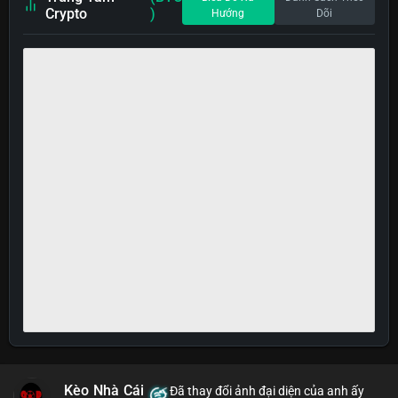
Crypto
)
Hướng
Dõi
Kèo Nhà Cái
Đã thay đổi ảnh đại diện của anh ấy