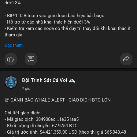
📊 Nguồn: Radar Tâm Lý Thị Trường
giá. Cần theo dõi sát sao bước tiếp theo của dòng tiền này.
dưới 3%
Lời khuyên: Nhà đầu tư nhỏ lẻ nên thận trọng quan sát biến
- BIP-110 Bitcoin vào giai đoạn báo hiệu bắt buộc
động thanh khoản trong 24-48 giờ tới. Tránh hành động theo
- Hỗ trợ từ các nhà khai thác hiện dưới 3%
cảm xúc, hãy chờ xác nhận điểm đến của số BTC này trước khi
- Kiểm tra xem các node có thể duy trì thay đổi khi khai thác ít
điều chỉnh vị thế.
tham gia
- Thảo luận về phương án hard fork dự phòng nếu cần
Đọc thêm
#556btc
#36trusd
#cavoichuyentien
#aplucban
#tichluydaihan
$btc
#btc
#vlikevn
#titanbot
📰 Nguồn: Cointelegraph
Đội Trinh Sát Cá Voi
7 giờ
🚨 CẢNH BÁO WHALE ALERT - GIAO DỊCH BTC LỚN
Chi tiết giao dịch:
- Mã giao dịch: 384908ec...1e351aa5
- Khối lượng di chuyển: 67.9754 BTC
- Giá trị ước tính: $4,421,359.00 USD (theo thị giá $65,043.48