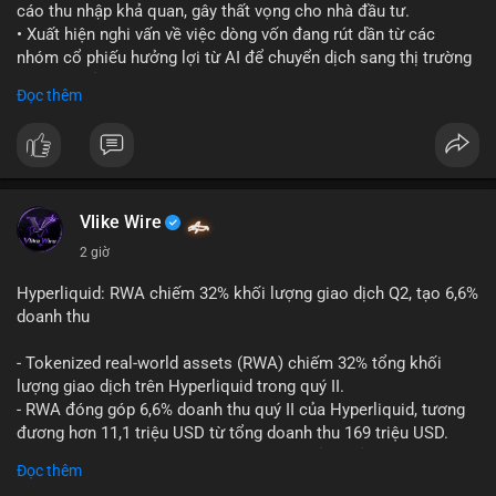
cáo thu nhập khả quan, gây thất vọng cho nhà đầu tư.
• Xuất hiện nghi vấn về việc dòng vốn đang rút dần từ các
nhóm cổ phiếu hưởng lợi từ AI để chuyển dịch sang thị trường
tiền điện tử.
Đọc thêm
• Diễn biến này có thể là tín hiệu cho thấy sự luân chuyển dòng
tiền giữa các nhóm tài sản công nghệ và crypto.
#binancesquare
#cryptonews
#marketanalysis
#ai
#investing
$btc $eth
Vlike Wire
2 giờ
#vlikevn
#titanbot
Hyperliquid: RWA chiếm 32% khối lượng giao dịch Q2, tạo 6,6%
📰 Nguồn: CoinDesk
doanh thu
- Tokenized real-world assets (RWA) chiếm 32% tổng khối
lượng giao dịch trên Hyperliquid trong quý II.
- RWA đóng góp 6,6% doanh thu quý II của Hyperliquid, tương
đương hơn 11,1 triệu USD từ tổng doanh thu 169 triệu USD.
- Đây là dấu hiệu mạnh mẽ về sự tăng trưởng của thị trường tài
Đọc thêm
sản hóa thực tế trên sàn giao dịch phi tập trung.