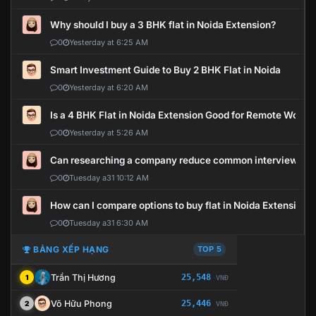
Why should I buy a 3 BHK flat in Noida Extension?
0
Yesterday at 6:25 AM
Smart Investment Guide to Buy 2 BHK Flat in Noida
0
Yesterday at 6:20 AM
Is a 4 BHK Flat in Noida Extension Good for Remote Work?
0
Yesterday at 5:26 AM
Can researching a company reduce common interview mi
0
Tuesday a31 10:12 AM
How can I compare options to buy flat in Noida Extension?
0
Tuesday a31 6:30 AM
BẢNG XẾP HẠNG
TOP 5
Trần Thị Hương
25,548
1
VNĐ
Võ Hữu Phong
25,446
2
VNĐ