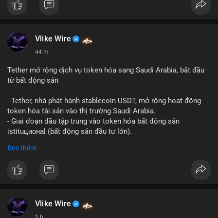
Vlike Wire
44 m
Tether mở rộng dịch vụ token hóa sang Saudi Arabia, bắt đầu
từ bất động sản
- Tether, nhà phát hành stablecoin USDT, mở rộng hoạt động
token hóa tài sản vào thị trường Saudi Arabia.
- Giai đoạn đầu tập trung vào token hóa bất động sản
istituционаl (bất động sản đầu tư lớn).
- Kế hoạch mở rộng sang các lớp tài sản khác trong tương lai.
Đọc thêm
- Bước đi này nhằm tăng khả năng truy cập và thanh khoản cho
tài sản truyền thống qua blockchain.
#binancesquare
#cryptonews
#usdt
#tether
#tokenization
#realestate
#saudiarabia
#blockchain
Vlike Wire
$usdt
1 h