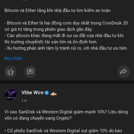
#vlikevn
#titanbot
Bitcoin và Ether tăng khi nhà đầu tư tìm kiếm an toàn
📰 Nguồn: CoinDesk
- Bitcoin và Ether là hai đồng coin duy nhất trong CoinDesk 20
có giá trị tăng trong phiên giao dịch gần đây.
- Các altcoin khác đang mất đi sự ưu đãi của nhà đầu tư khi
thị trường chuyển向 tài sản lớn và ổn định hơn.
- Xu hướng phản ánh tâm lý tránh rủi ro, với nhà đầu tư ưu tiên
các token có vốn hóa thị trường lớn nhất.
Đọc thêm
$btc
#btc
$eth
#eth
#vlikevn
#titanbot
📰 Nguồn: CoinDesk
Vlike Wire
1 h
Vì sao SanDisk và Western Digital giảm mạnh 10%? Liệu dòng
vốn có đang chuyển sang Crypto?
• Cổ phiếu SanDisk và Western Digital sụt giảm 10% dù báo