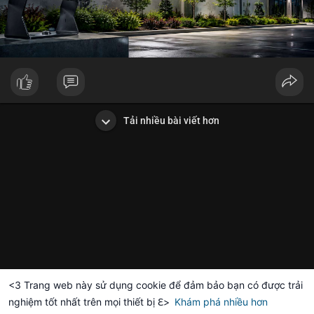
Tải nhiều bài viết hơn
<3 Trang web này sử dụng cookie để đảm bảo bạn có được trải
nghiệm tốt nhất trên mọi thiết bị ℇ>
Khám phá nhiều hơn
Solana
BNB
$1,914.92
$73.42
TH
+1.10%
SOL
-1.18%
B