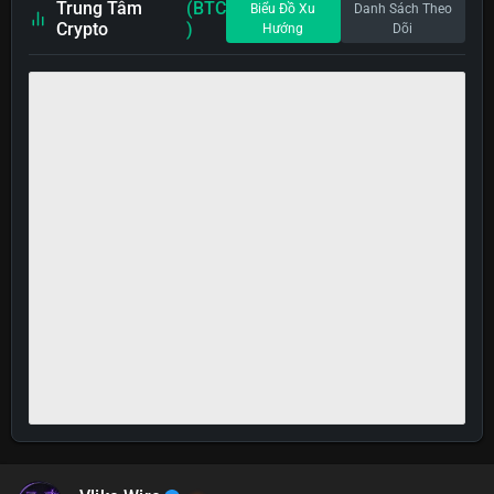
Trung Tâm
(BTC
Biểu Đồ Xu
Danh Sách Theo
Crypto
)
Hướng
Dõi