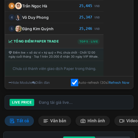
Trần Ngọc Hà
25,445
3
VNĐ
Võ Duy Phong
25,347
4
VNĐ
Đặng Kim Quỳnh
25,246
5
VNĐ
TỔNG ĐIỂM PAPER TRADE
TOP 5 · LIVE
Điểm live = số dư ví + ký quỹ + PnL chưa chốt · Chốt 12:00
ngày cuối tháng · Top 1 trên 20.000 đ nhận 30 ngày VIP Whale.
Chưa có thành viên giao dịch Paper trong tháng.
Hide Module
Diễn đàn
Auto-refresh (30s)
Refresh Now
Đang tải giá live...
LIVE PRICE
Tất cả
Văn bản
Hình ảnh
Video