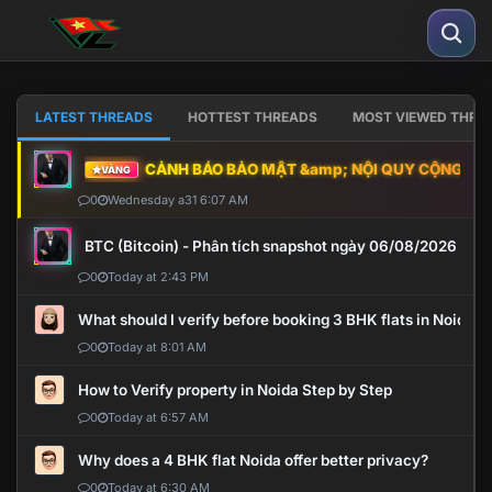
LATEST THREADS
HOTTEST THREADS
MOST VIEWED THRE
CẢNH BÁO BẢO MẬT &amp; NỘI QUY CỘNG ĐỒNG
VÀNG
0
Wednesday a31 6:07 AM
BTC (Bitcoin) - Phân tích snapshot ngày 06/08/2026
0
Today at 2:43 PM
What should I verify before booking 3 BHK flats in Noida?
0
Today at 8:01 AM
How to Verify property in Noida Step by Step
0
Today at 6:57 AM
Why does a 4 BHK flat Noida offer better privacy?
0
Today at 6:30 AM