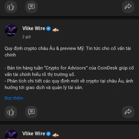
#binancesquare
#cryptonews
#hyperliquid
#rwa
#defi
$btc $eth
Vlike Wire
#vlikevn
#titanbot
2 giờ
📰 Nguồn: Cointelegraph
Quy định crypto châu Âu & preview Mỹ: Tin tức cho cố vấn tài
chính
- Bản tin hàng tuần “Crypto for Advisors” của CoinDesk giúp cố
vấn tài chính hiểu rõ thị trường số.
- Phân tích chi tiết các quy định mới về crypto tại châu Âu, ảnh
hưởng tới giao dịch và quản lý tài sản.
- Đánh giá các xu hướng và dự báo chính sách của Mỹ, giúp
Đọc thêm
nhà đầu tư chuẩn bị chiến lược.
- Cập nhật nhanh các thay đổi pháp lý, rủi ro và cơ hội đầu tư
trong lĩnh vực blockchain.
#binancesquare
#cryptonews
#regulation
#europe
#us
Vlike Wire