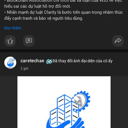
• Blockchain Association chỉ trích bài xã luận của WSJ về việc
hiểu sai các dự luật hỗ trợ đổi mới.
#vlikevn
#titanbot
• Nhấn mạnh dự luật Clarity là bước tiến quan trọng nhằm thúc
đẩy cạnh tranh và bảo vệ người tiêu dùng.
📰 Nguồn: Cointelegraph
• Phản đối các quan điểm kìm hãm sự đổi mới trong lĩnh vực
Đọc thêm
tài sản số.
#blockchain
#cryptonews
#regulation
#binancesquare
$btc $eth
caretechae
Đã thay đổi ảnh đại diện của cô ấy
#vlikevn
#titanbot
2 giờ
📰 Nguồn: CoinDesk