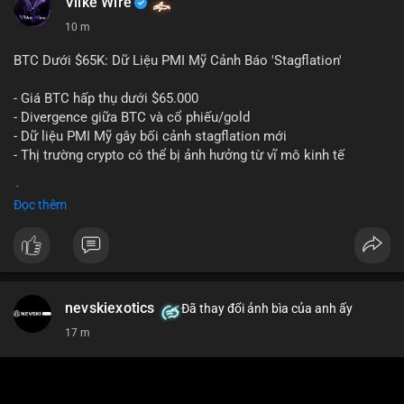
Vlike Wire
10 m
BTC Dưới $65K: Dữ Liệu PMI Mỹ Cảnh Báo 'Stagflation'
- Giá BTC hấp thụ dưới $65.000
- Divergence giữa BTC và cổ phiếu/gold
- Dữ liệu PMI Mỹ gây bối cảnh stagflation mới
- Thị trường crypto có thể bị ảnh hưởng từ vĩ mô kinh tế
$btc
#btc
Đọc thêm
#vlikevn
#titanbot
📰 Nguồn: Cointelegraph
nevskiexotics
Đã thay đổi ảnh bìa của anh ấy
17 m