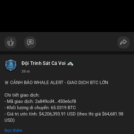
Đội Trinh Sát Cá Voi
39 m
🚨 CẢNH BÁO WHALE ALERT - GIAO DỊCH BTC LỚN
Chi tiết giao dịch:
- Mã giao dịch: 2a849cd4...450e6cf8
- Khối lượng di chuyển: 65.0319 BTC
- Giá trị ước tính: $4,206,393.91 USD (theo thị giá $64,681.98
USD)
- Thời gian: 16:19:52 2026-08-06 UTC
Đọc thêm