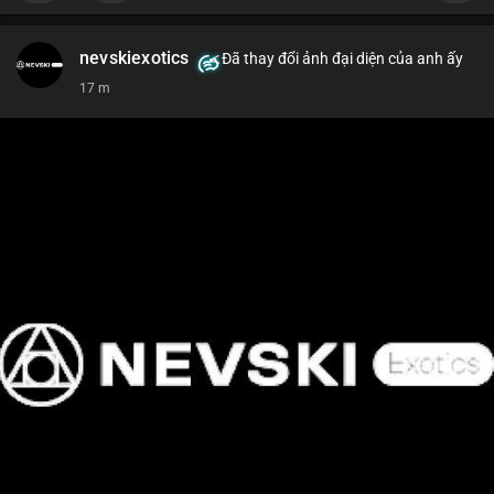
nevskiexotics
Đã thay đổi ảnh đại diện của anh ấy
17 m