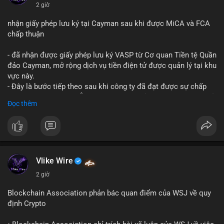
$btc $eth
2 giờ
#vlikevn
#titanbot
nhận giấy phép lưu ký tại Cayman sau khi được MiCA và FCA
chấp thuận
📰 Nguồn: CoinDesk
- đã nhận được giấy phép lưu ký VASP từ Cơ quan Tiền tệ Quần
đảo Cayman, mở rộng dịch vụ tiền điện tử được quản lý tại khu
vực này.
- Đây là bước tiếp theo sau khi công ty đã đạt được sự chấp
thuận từ MiCA (Châu Âu) và FCA (Anh), củng cố vị thế tuân thủ
Đọc thêm
quy định toàn cầu.
- Giấy phép này cho phép cung cấp dịch vụ lưu ký tài sản số
một cách hợp pháp tại Cayman, thu hút thêm khách hàng tổ
chức.
- Động thái này phản ánh xu hướng các sàn giao dịch và nền
tảng tiền điện tử tăng cường tuân thủ pháp lý để mở rộng hoạt
Vlike Wire
động.
2 giờ
#binancesquare
#cryptonews
#blockchain
#regulation
Blockchain Association phản bác quan điểm của WSJ về quy
#custody
định Crypto
$btc $eth