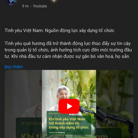
9 m
·
Youtube
Tình yêu Việt Nam: Nguồn động lực xây dựng tổ chức
Tình yêu quê hương đã trở thành động lực thúc đẩy sự tin cậy
trong quản lý tổ chức, ảnh hưởng tích cực đến môi trường đầu
tư. Khi nhà đầu tư cảm nhận được sự gắn bó văn hoá, họ sẵn
sàng đầu tư dài hạn vào các doanh nghiệp nội địa, bao gồm cả
Đọc thêm
các công ty blockchain và tiền mã hoá. Sự tăng cường niềm
tin này giúp giảm rủi ro thị trường, cải thiện chi phí vốn và thúc
đẩy sự phát triển bền vững của ngành công nghệ tài chính. Các
nhà quản lý cần khai thác tinh thần này để xây dựng chiến lược
phát triển bền vững và thu hút vốn đầu tư.
🎥 Xem video trực tiếp tại:
Nguồn: VIETSUCCESS