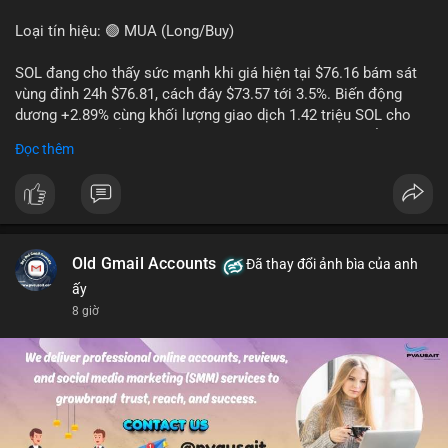
Loại tín hiệu: 🟢 MUA (Long/Buy)
SOL đang cho thấy sức mạnh khi giá hiện tại $76.16 bám sát
vùng đỉnh 24h $76.81, cách đáy $73.57 tới 3.5%. Biến động
dương +2.89% cùng khối lượng giao dịch 1.42 triệu SOL cho
thấy lực cầu chủ động đang chiếm ưu thế, phe mua kiểm soát
Đọc thêm
hoàn toàn nhịp điều chỉnh.
Khuyến nghị giao dịch cụ thể:
- Vùng Entry: 75.80 - 76.20 (chờ retest vùng kháng cự cũ thành
hỗ trợ)
- Mục tiêu chốt lời: TP1: 77.50, TP2: 78.80
Old Gmail Accounts
Đã thay đổi ảnh bìa của anh
- Cắt lỗ: 74.90 (dưới vùng hỗ trợ gần nhất)
ấy
8 giờ
Quản trị vốn: Khối lượng vào lệnh tối đa 2-3% tài khoản, ưu tiên
chốt 50% vị thế tại TP1 và dời stop loss về điểm hòa vốn.
#solusdt
#longsol
#vung76
#breakoutsol
#lenhmuasol