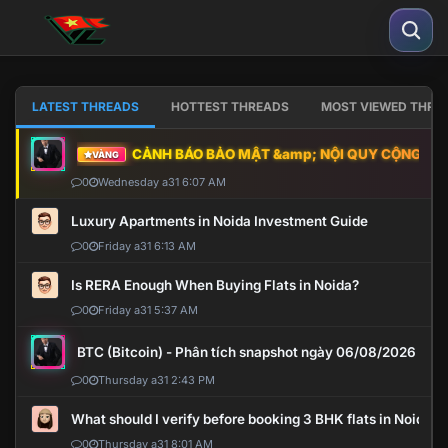
LATEST THREADS
HOTTEST THREADS
MOST VIEWED THRE
CẢNH BÁO BẢO MẬT &amp; NỘI QUY CỘNG ĐỒNG
VÀNG
0
Wednesday a31 6:07 AM
Luxury Apartments in Noida Investment Guide
0
Friday a31 6:13 AM
Is RERA Enough When Buying Flats in Noida?
0
Friday a31 5:37 AM
BTC (Bitcoin) - Phân tích snapshot ngày 06/08/2026
0
Thursday a31 2:43 PM
What should I verify before booking 3 BHK flats in Noida?
0
Thursday a31 8:01 AM