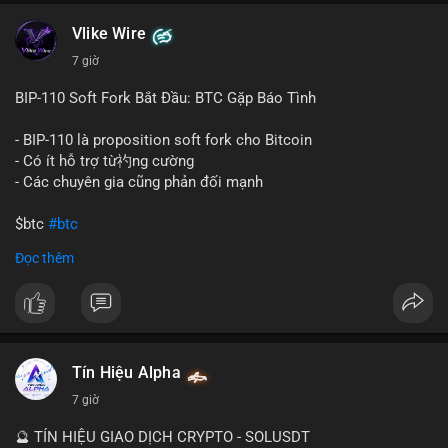
một tổ chức hoặc cá nhân sở hữu lượng tài sản lớn. Động thái
Vlike Wire
này có thể phản ánh ba kịch bản chính: thứ nhất, cá voi đang
chuẩn bị thanh khoản bằng cách chuyển lên sàn giao dịch, tạo
7 giờ
áp lực bán tiềm năng; thứ hai, tài sản được chuyển vào ví lạnh
để nắm giữ dài hạn, thể hiện niềm tin vào xu hướng tăng; thứ
BIP-110 Soft Fork Bắt Đầu: BTC Gặp Báo Tình
ba, hành vi chia tách hoặc tái cấu trúc danh mục nhằm phân
tán rủi ro. Với mức giá 65K, khối lượng này không quá lớn để
- BIP-110 là proposition soft fork cho Bitcoin
gây sốc thanh khoản tức thời, nhưng vẫn đủ sức tạo biến động
- Có ít hỗ trợ từ礿ng cường
tâm lý ngắn hạn nếu hướng đến sàn tập trung.
- Các chuyên gia cũng phản đối mạnh
Lời khuyên cho nhà đầu tư nhỏ lẻ:
$btc
#btc
Theo dõi các giao dịch tiếp theo từ cùng địa chỉ ví để xác nhận
Đọc thêm
hướng đi của dòng tiền. Tránh hành động theo cảm xúc, ưu
#vlikevn
#titanbot
tiên quản trị rủi ro và không mở vị thế lớn trước khi có tín hiệu
rõ ràng về đích đến của số BTC này.
📰 Nguồn: CoinDesk
#94dot58btc
#vilanh
#chuyentiencavoi
#btcmempool
#dongtienlon
Tín Hiệu Alpha
7 giờ
🔮 TÍN HIỆU GIAO DỊCH CRYPTO - SOLUSDT