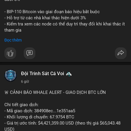
Lời khuyên: Nhà đầu tư nhỏ lẻ nên thận trọng quan sát biến
- BIP-110 Bitcoin vào giai đoạn báo hiệu bắt buộc
động thanh khoản trong 24-48 giờ tới. Tránh hành động theo
- Hỗ trợ từ các nhà khai thác hiện dưới 3%
cảm xúc, hãy chờ xác nhận điểm đến của số BTC này trước khi
- Kiểm tra xem các node có thể duy trì thay đổi khi khai thác ít
điều chỉnh vị thế.
tham gia
- Thảo luận về phương án hard fork dự phòng nếu cần
Đọc thêm
#556btc
#36trusd
#cavoichuyentien
#aplucban
#tichluydaihan
$btc
#btc
#vlikevn
#titanbot
📰 Nguồn: Cointelegraph
Đội Trinh Sát Cá Voi
6 giờ
🚨 CẢNH BÁO WHALE ALERT - GIAO DỊCH BTC LỚN
Chi tiết giao dịch:
- Mã giao dịch: 384908ec...1e351aa5
- Khối lượng di chuyển: 67.9754 BTC
- Giá trị ước tính: $4,421,359.00 USD (theo thị giá $65,043.48
USD)