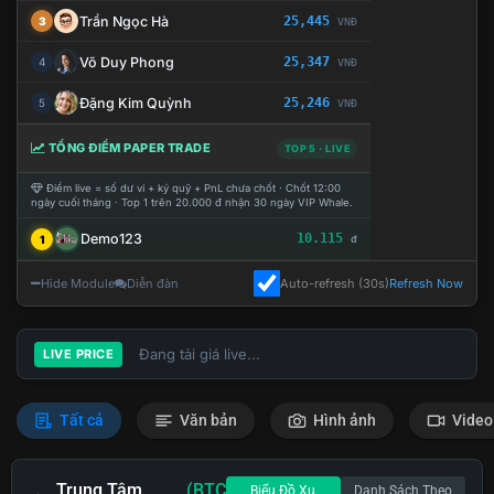
Trần Ngọc Hà
25,445
3
VNĐ
Võ Duy Phong
25,347
4
VNĐ
Đặng Kim Quỳnh
25,246
5
VNĐ
TỔNG ĐIỂM PAPER TRADE
TOP 5 · LIVE
Điểm live = số dư ví + ký quỹ + PnL chưa chốt · Chốt 12:00
ngày cuối tháng · Top 1 trên 20.000 đ nhận 30 ngày VIP Whale.
Demo123
10.115
1
đ
Hide Module
Diễn đàn
Auto-refresh (30s)
Refresh Now
Đang tải giá live...
LIVE PRICE
Tất cả
Văn bản
Hình ảnh
Video
Trung Tâm
(BTC
Biểu Đồ Xu
Danh Sách Theo