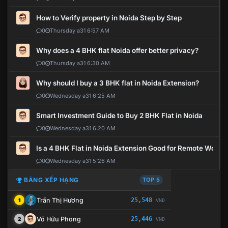
How to Verify property in Noida Step by Step
0
Thursday a31 6:57 AM
Why does a 4 BHK flat Noida offer better privacy?
0
Thursday a31 6:30 AM
Why should I buy a 3 BHK flat in Noida Extension?
0
Wednesday a31 6:25 AM
Smart Investment Guide to Buy 2 BHK Flat in Noida
0
Wednesday a31 6:20 AM
Is a 4 BHK Flat in Noida Extension Good for Remote Work?
0
Wednesday a31 5:26 AM
BẢNG XẾP HẠNG
TOP 5
Trần Thị Hương
25,548
1
VNĐ
Võ Hữu Phong
25,446
2
VNĐ