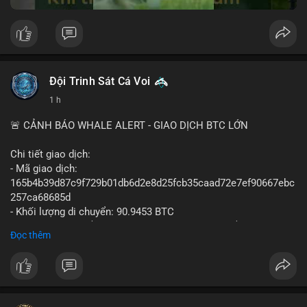
Đội Trinh Sát Cá Voi
1 h
🚨 CẢNH BÁO WHALE ALERT - GIAO DỊCH BTC LỚN
Chi tiết giao dịch:
- Mã giao dịch:
165b4b39d87c9f729b01db6d2e8d25fcb35caad72e7ef90667ebc
257ca68685d
- Khối lượng di chuyển: 90.9453 BTC
- Giá trị ước tính: $5,896,958.66 USD (theo thị giá $64,840.69
Đọc thêm
USD)
- Thời gian: 02:19:41 2026-08-09 UTC
Nhận định hành vi: Khối lượng gần 91 BTC, tương đương gần 6