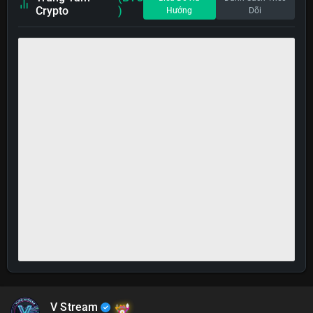
Crypto
)
Hướng
Dõi
V Stream