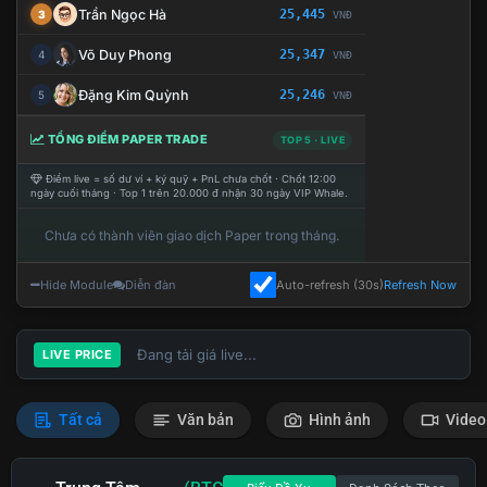
Trần Ngọc Hà
25,445
3
VNĐ
Võ Duy Phong
25,347
4
VNĐ
Đặng Kim Quỳnh
25,246
5
VNĐ
TỔNG ĐIỂM PAPER TRADE
TOP 5 · LIVE
Điểm live = số dư ví + ký quỹ + PnL chưa chốt · Chốt 12:00
ngày cuối tháng · Top 1 trên 20.000 đ nhận 30 ngày VIP Whale.
Chưa có thành viên giao dịch Paper trong tháng.
Hide Module
Diễn đàn
Auto-refresh (30s)
Refresh Now
Đang tải giá live...
LIVE PRICE
Tất cả
Văn bản
Hình ảnh
Video