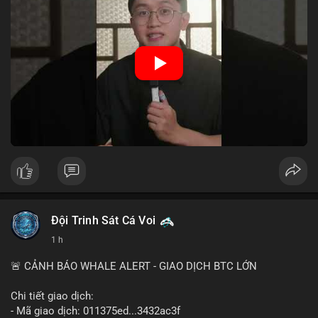
hệ thống thanh toán và tăng cường hiệu quả chính sách tiền tệ.
Việc triển khai CBDC hứa hẹn sẽ thay đổi diện mạo của hạ
tầng tài chính truyền thống, mang lại sự tiện lợi trong giao dịch
nhưng cũng đặt ra nhiều thách thức về quyền riêng tư và an
ninh mạng.
🎥 Xem video trực tiếp tại:
Nguồn: 5 Phút Crypto
Đội Trinh Sát Cá Voi
1 h
🚨 CẢNH BÁO WHALE ALERT - GIAO DỊCH BTC LỚN
Chi tiết giao dịch:
- Mã giao dịch: 011375ed...3432ac3f