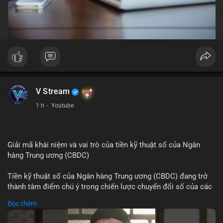
V Stream
1 h
·
Youtube
Giải mã khái niệm và vai trò của tiền kỹ thuật số của Ngân
hàng Trung ương (CBDC)
Tiền kỹ thuật số của Ngân hàng Trung ương (CBDC) đang trở
thành tâm điểm chú ý trong chiến lược chuyển đổi số của các
nền kinh tế toàn cầu. Khác với các loại tiền mã hóa phi tập
Đọc thêm
trung, CBDC là hình thức tiền pháp định được phát hành và
quản lý trực tiếp bởi Ngân hàng Trung ương nhằm tối ưu hóa