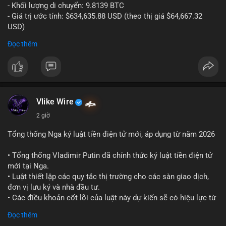
- Khối lượng di chuyển: 9.8139 BTC
- Giá trị ước tính: $634,635.88 USD (theo thị giá $64,667.32
USD)
- Thời gian: 10:19:26 2026-08-06 UTC
Đọc thêm
Nhận định phân tích:
Giao dịch 9.81 BTC trị giá hơn 634 nghìn USD được phát hiện
trong mempool chưa xác nhận. Khối lượng này ở mức trung
bình lớn, cho thấy cá nhân hoặc tổ chức sở hữu tài sản đáng
kể. Hành vi chuyển tiền vào khung giờ sáng sớm UTC thường
Vlike Wire
phản ánh hoạt động có chủ đích, có thể là tái phân bổ danh
2 giờ
mục hoặc chuẩn bị thanh khoản. Nếu điểm đến là ví sàn giao
dịch, áp lực bán ngắn hạn có thể hình thành. Ngược lại, nếu
Tổng thống Nga ký luật tiền điện tử mới, áp dụng từ năm 2026
dòng tiền đổ về ví lạnh, tín hiệu tích lũy dài hạn được củng cố.
Mức giá 64,667 USD là vùng nhạy cảm, nơi phe mua và phe bán
• Tổng thống Vladimir Putin đã chính thức ký luật tiền điện tử
đang giằng co. Tâm lý thị trường có thể phản ứng nhanh nếu
mới tại Nga.
giao dịch này đi kèm các lệnh chuyển lớn khác.
• Luật thiết lập các quy tắc thị trường cho các sàn giao dịch,
đơn vị lưu ký và nhà đầu tư.
Lời khuyên:
• Các điều khoản cốt lõi của luật này dự kiến sẽ có hiệu lực từ
Nhà đầu tư nhỏ lẻ nên theo dõi xác nhận giao dịch và hướng đi
tháng 9 năm 2026.
Đọc thêm
của dòng tiền trước khi hành động. Tránh vội vàng vào lệnh khi