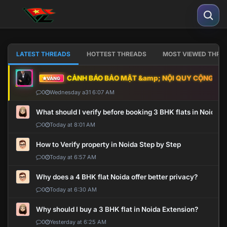
LATEST THREADS
HOTTEST THREADS
MOST VIEWED THRE
CẢNH BÁO BẢO MẬT &amp; NỘI QUY CỘNG ĐỒNG
VÀNG
0
Wednesday a31 6:07 AM
What should I verify before booking 3 BHK flats in Noida?
0
Today at 8:01 AM
How to Verify property in Noida Step by Step
0
Today at 6:57 AM
Why does a 4 BHK flat Noida offer better privacy?
0
Today at 6:30 AM
Why should I buy a 3 BHK flat in Noida Extension?
0
Yesterday at 6:25 AM