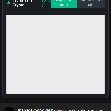
Trung Tâm
(BTC
Biểu Đồ Xu
Danh Sách Theo
Crypto
)
Hướng
Dõi
mahadevbook
Đã thay đổi ảnh đại diện của cô ấy