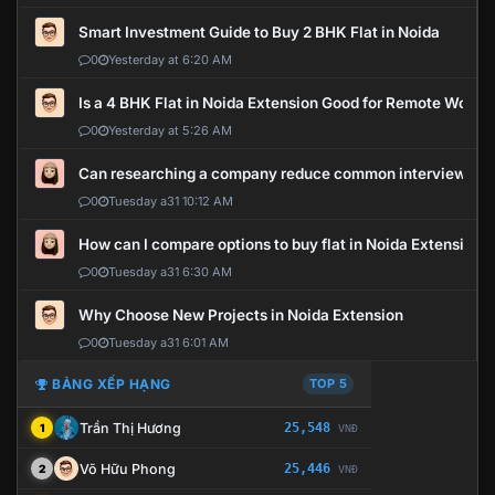
Smart Investment Guide to Buy 2 BHK Flat in Noida
0
Yesterday at 6:20 AM
Is a 4 BHK Flat in Noida Extension Good for Remote Work?
0
Yesterday at 5:26 AM
Can researching a company reduce common interview mi
0
Tuesday a31 10:12 AM
How can I compare options to buy flat in Noida Extension?
0
Tuesday a31 6:30 AM
Why Choose New Projects in Noida Extension
0
Tuesday a31 6:01 AM
BẢNG XẾP HẠNG
TOP 5
Trần Thị Hương
25,548
1
VNĐ
Võ Hữu Phong
25,446
2
VNĐ