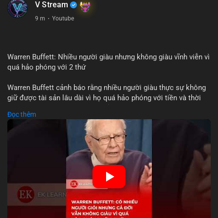
V Stream
9 m
·
Youtube
Warren Buffett: Nhiều người giàu nhưng không giàu vĩnh viễn vì
quá hảo phóng với 2 thứ
Warren Buffett cảnh báo rằng nhiều người giàu thực sự không
giữ được tài sản lâu dài vì họ quá hảo phóng với tiền và thời
gian. Quyên góp liên tục làm giảm vốn đầu tư, hạn chế lợi
Đọc thêm
nhuận tái đầu tư và suy giảm sức mạnh tăng trưởng danh mục.
Đối với nhà đầu tư crypto, giữ lại lợi nhuận để tái đầu tư vào
dự án tiềm năng quan trọng hơn chia sẻ quá mức. Cân bằng
đóng góp xã hội và bảo vệ tài sản giúp nhà đầu tư đạt được
bền vững tài chính mà Buffett đề cao.
🎥 Xem video trực tiếp tại:
Nguồn: KIEN THUC KINH TE