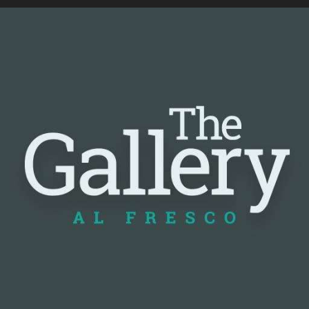
📰 Nguồn: Cointelegraph