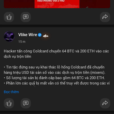
Vlike Wire
15 m
Hacker tấn công Coldcard chuyển 64 BTC và 200 ETH vào các
dịch vụ trộn tiền
• Tin tặc đứng sau vụ khai thác lỗ hổng Coldcard đã chuyển
hàng triệu USD tài sản số vào các dịch vụ trộn tiền (mixers).
• Số lượng tài sản bị đánh cắp bao gồm 64 BTC và 200 ETH.
• Phần lớn các quỹ bị mất vẫn có thể truy vết được trong các ví
do kẻ tấn công kiểm soát.
Đọc thêm
#coldcard
#cryptohack
#btc
#eth
#binancesquare
#cryptonews