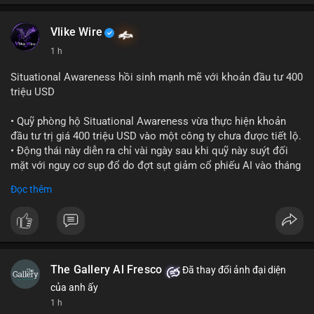
Vlike Wire
1 h
Situational Awareness hồi sinh mạnh mẽ với khoản đầu tư 400
triệu USD
• Quỹ phòng hộ Situational Awareness vừa thực hiện khoản
đầu tư trị giá 400 triệu USD vào một công ty chưa được tiết lộ.
• Động thái này diễn ra chỉ vài ngày sau khi quỹ này suýt đối
mặt với nguy cơ sụp đổ do đợt sụt giảm cổ phiếu AI vào tháng
7.
Đọc thêm
• Sự trở lại này đánh dấu bước phục hồi đáng chú ý của quỹ
sau giai đoạn khủng hoảng.
#cryptonews
#investment
#situationalawareness
#financenews
The Gallery Al Fresco
Đã thay đổi ảnh đại diện
$btc $eth
của anh ấy
1 h
#vlikevn
#titanbot