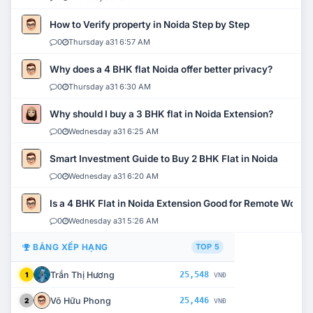
How to Verify property in Noida Step by Step
0
Thursday a31 6:57 AM
Why does a 4 BHK flat Noida offer better privacy?
0
Thursday a31 6:30 AM
Why should I buy a 3 BHK flat in Noida Extension?
0
Wednesday a31 6:25 AM
Smart Investment Guide to Buy 2 BHK Flat in Noida
0
Wednesday a31 6:20 AM
Is a 4 BHK Flat in Noida Extension Good for Remote Work?
0
Wednesday a31 5:26 AM
BẢNG XẾP HẠNG
TOP 5
Trần Thị Hương
25,548
1
VNĐ
Võ Hữu Phong
25,446
2
VNĐ