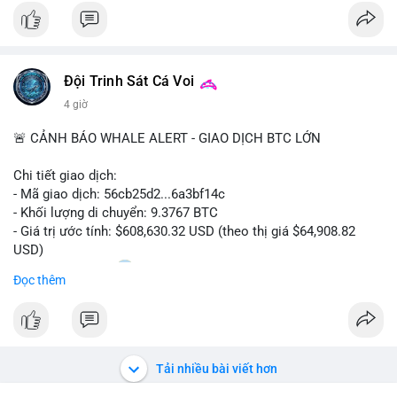
$btc
#vlikevn
#titanbot
Đội Trinh Sát Cá Voi
📰 Nguồn: CoinDesk
4 giờ
🚨 CẢNH BÁO WHALE ALERT - GIAO DỊCH BTC LỚN
Chi tiết giao dịch:
- Mã giao dịch: 56cb25d2...6a3bf14c
- Khối lượng di chuyển: 9.3767 BTC
- Giá trị ước tính: $608,630.32 USD (theo thị giá $64,908.82
USD)
- Thời gian: 02:20
0 2026-08-08 UTC
Đọc thêm
Nhận định phân tích:
Giao dịch gần 610 nghìn USD được thực hiện trong khung giờ
sáng sớm, thời điểm thanh khoản mỏng, cho thấy chủ ví ưu
tiên sự riêng tư hơn là tốc độ khớp lệnh. Với khối lượng trung
Tải nhiều bài viết hơn
bình lớn này, khả năng cao là cá voi đang tái phân bổ tài sản