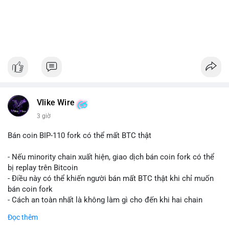
Vlike Wire
3 giờ
Bán coin BIP-110 fork có thể mất BTC thật
- Nếu minority chain xuất hiện, giao dịch bán coin fork có thể
bị replay trên Bitcoin
- Điều này có thể khiến người bán mất BTC thật khi chỉ muốn
bán coin fork
- Cách an toàn nhất là không làm gì cho đến khi hai chain
được tách riêng
Đọc thêm
-
#binancesquare
#cryptonews
#btc
#bip110