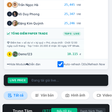
Trần Ngọc Hà
25,445
3
VNĐ
Võ Duy Phong
25,347
4
VNĐ
Đặng Kim Quỳnh
25,246
5
VNĐ
TỔNG ĐIỂM PAPER TRADE
TOP 5 · LIVE
Điểm live = số dư ví + ký quỹ + PnL chưa chốt · Chốt 12:00
ngày cuối tháng · Top 1 trên 20.000 đ nhận 30 ngày VIP Whale.
Demo123
10.115
1
đ
Hide Module
Diễn đàn
Auto-refresh (30s)
Refresh Now
Đang tải giá live...
LIVE PRICE
Tất cả
Văn bản
Hình ảnh
Video
Trung Tâm
(BTC
Biểu Đồ Xu
Danh Sách Theo