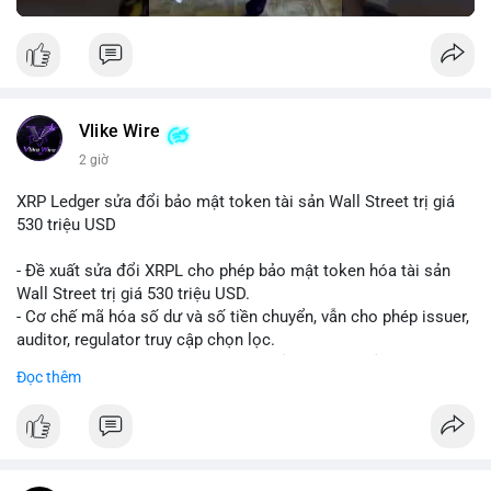
Vlike Wire
2 giờ
XRP Ledger sửa đổi bảo mật token tài sản Wall Street trị giá
530 triệu USD
- Đề xuất sửa đổi XRPL cho phép bảo mật token hóa tài sản
Wall Street trị giá 530 triệu USD.
- Cơ chế mã hóa số dư và số tiền chuyển, vẫn cho phép issuer,
auditor, regulator truy cập chọn lọc.
- Mục tiêu: tăng tính riêng tư, tuân thủ quy định, bảo vệ dữ liệu
Đọc thêm
tài chính.
- Đề xuất đang được xem xét bởi cộng đồng XRPL và các tổ
chức tài chính.
#binancesquare
#cryptonews
#xrp