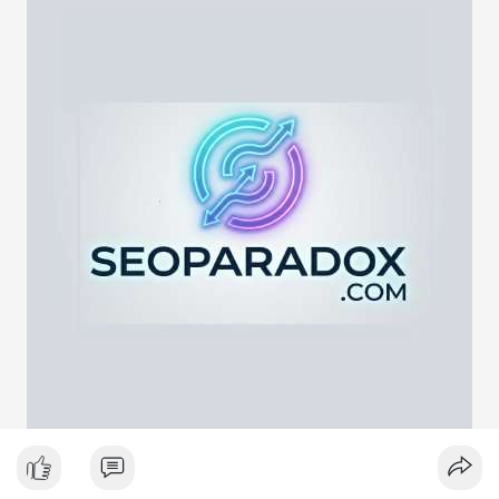
lực cung ngắn hạn. Tuy nhiên, nếu địa chỉ nhận là ví lạnh hoặc
ví tích lũy, động thái này phản ánh chiến lược nắm giữ dài hạn
giữa lúc thị trường biến động quanh mốc 65,000 USD. Việc
giao dịch chưa được xác nhận làm tăng sự chú ý của giới đầu
tư, có thể gây ra biến động giá tức thời.
Lời khuyên ngắn gọn cho nhà đầu tư nhỏ lẻ:
Hãy theo dõi xác nhận giao dịch và dòng tiền tiếp theo. Nếu
BTC bị chuyển lên sàn trong khung giờ thanh khoản thấp, hãy
thận trọng với nhịp điều chỉnh ngắn hạn. Không nên hành động
theo cảm xúc, hãy đặt lệnh dựa trên vùng hỗ trợ và kháng cự rõ
ràng.
#21dot71btc
#mempoolbtc
#chuyentiencavoi
#aplucban
#biendonggia