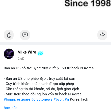
Vlike Wire
2 giờ
Bàn án US hỗ trợ Bybit truy xuất $1.5B từ hack N Korea
- Bàn án US cho phép Bybit truy xuất tài sản
- Quy trình khám phá nhanh được cấp phép
- Cần thông tin tài khoản, số dư, lịch giao dịch
- Mục tiêu: theo dõi nguồn vốn từ hack N Korea
#binancesquare
#cryptonews
#bybit
#n
KoreaHack
Đọc thêm
$btc $eth