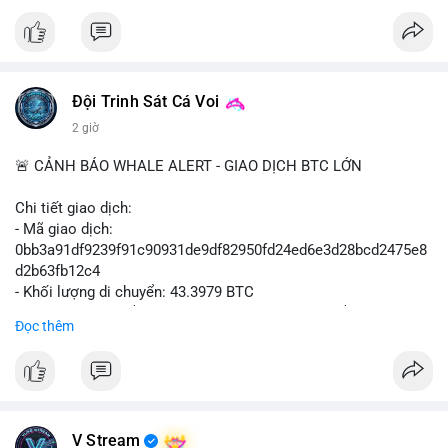
#vlikevn
#titanbot
📰 Nguồn: Cointelegraph
Đội Trinh Sát Cá Voi
2 giờ
🚨 CẢNH BÁO WHALE ALERT - GIAO DỊCH BTC LỚN
Chi tiết giao dịch:
- Mã giao dịch:
0bb3a91df9239f91c90931de9df82950fd24ed6e3d28bcd2475e8
d2b63fb12c4
- Khối lượng di chuyển: 43.3979 BTC
- Giá trị ước tính: $2,820,579.98 USD (theo thị giá $64,993.43
Đọc thêm
USD)
- Thời gian: 04:18
4 2026-08-08 UTC
Nhận định phân tích hành vi của Cá voi dựa trên giao dịch này:
Khối lượng 43.3979 BTC tương đương 2.82 triệu USD, một con
V Stream
số đủ lớn để tạo áp lực thanh khoản tức thời. Hành vi này có