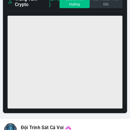
Crypto
)
Hướng
Dõi
Đội Trinh Sát Cá Voi