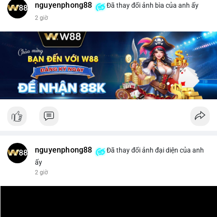
nguyenphong88
Đã thay đổi ảnh bìa của anh ấy
$xrp
2 giờ
#vlikevn
#titanbot
📰 Nguồn: CoinDesk
nguyenphong88
Đã thay đổi ảnh đại diện của anh
ấy
2 giờ