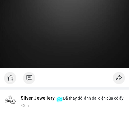
Lời khuyên:
Nhà đầu tư nhỏ lẻ nên theo dõi thêm 2-3 giao dịch lớn tiếp
theo trong 24 giờ. Nếu dòng tiền tiếp tục chảy vào ví lạnh, đó
là tín hiệu tích lũy. Tránh hành động theo cảm xúc trước một
giao dịch đơn lẻ.
#19dot8371btc
#vilanh
#tichluydaihan
#phanbotaisan
#gia65k
Silver Jewellery
Đã thay đổi ảnh đại diện của cô ấy
40 m