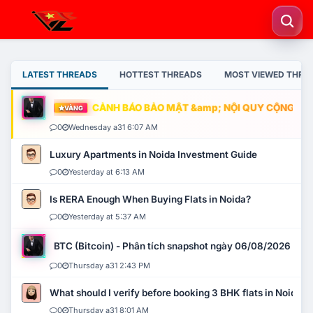
LATEST THREADS
HOTTEST THREADS
MOST VIEWED THRE
CẢNH BÁO BẢO MẬT &amp; NỘI QUY CỘNG ĐỒNG
VÀNG
0
Wednesday a31 6:07 AM
Luxury Apartments in Noida Investment Guide
0
Yesterday at 6:13 AM
Is RERA Enough When Buying Flats in Noida?
0
Yesterday at 5:37 AM
BTC (Bitcoin) - Phân tích snapshot ngày 06/08/2026
0
Thursday a31 2:43 PM
What should I verify before booking 3 BHK flats in Noida?
0
Thursday a31 8:01 AM