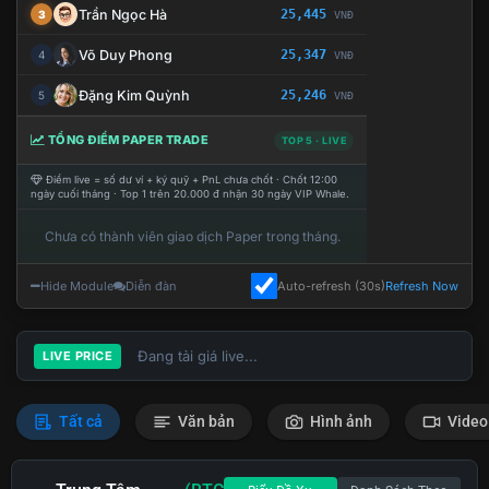
Trần Ngọc Hà
25,445
3
VNĐ
Võ Duy Phong
25,347
4
VNĐ
Đặng Kim Quỳnh
25,246
5
VNĐ
TỔNG ĐIỂM PAPER TRADE
TOP 5 · LIVE
Điểm live = số dư ví + ký quỹ + PnL chưa chốt · Chốt 12:00
ngày cuối tháng · Top 1 trên 20.000 đ nhận 30 ngày VIP Whale.
Chưa có thành viên giao dịch Paper trong tháng.
Hide Module
Diễn đàn
Auto-refresh (30s)
Refresh Now
Đang tải giá live...
LIVE PRICE
Tất cả
Văn bản
Hình ảnh
Video