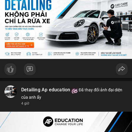
ro từ việc sàn Binance và các vấn đề pháp lý.
💡 NHẬN ĐỊNH & KHUYẾN NGHỊ: Thị trường đang ở giai đoạn
sợ mạo cực độ, có thể kéo dài nếu không có tín hiệu tích cực
rõ ràng. Các coin lớn như Ethereum, Solana vẫn được theo dõi
nhưng không đủ để khắc phục tâm lý sợ mạo. Người đầu tư
nên cẩn trọng, tập trung vào phân tích kỹ thuật và theo dõi các
thông tin chính từ các nguồn tin uy tín.
📊 Nguồn: Radar Tâm Lý Thị Trường
Detailing Ap education
Đã thay đổi ảnh đại diện
của anh ấy
4 giờ