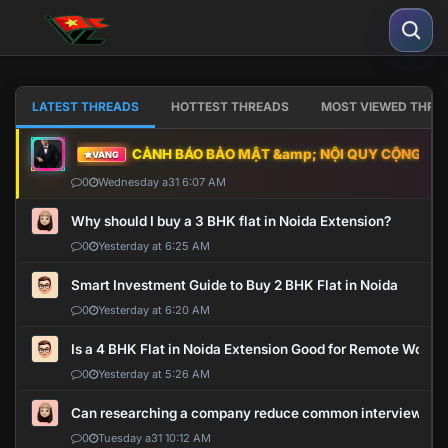
LATEST THREADS
HOTTEST THREADS
MOST VIEWED THRE
CẢNH BÁO BẢO MẬT &amp; NỘI QUY CỘNG ĐỒNG
VÀNG
0
Wednesday a31 6:07 AM
Why should I buy a 3 BHK flat in Noida Extension?
0
Yesterday at 6:25 AM
Smart Investment Guide to Buy 2 BHK Flat in Noida
0
Yesterday at 6:20 AM
Is a 4 BHK Flat in Noida Extension Good for Remote Work?
0
Yesterday at 5:26 AM
Can researching a company reduce common interview mi
0
Tuesday a31 10:12 AM