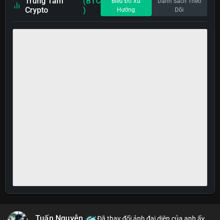
Trung Tâm
(BTC
Biểu Đồ Xu
Danh Sách Theo
Crypto
)
Hướng
Dõi
Tuấn Nguyễn
Đã thay đổi ảnh đại diện của anh ấy