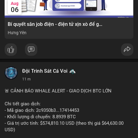
Aug
06
Bí quyết săn job điện - điện tử xịn xò để gia tăng thu nhập ⚡
Hưng Yên
Đội Trinh Sát Cá Voi
11 m
🚨 CẢNH BÁO WHALE ALERT - GIAO DỊCH BTC LỚN
Chi tiết giao dịch:
- Mã giao dịch: 2c9350b3...17414453
- Khối lượng di chuyển: 8.8939 BTC
- Giá trị ước tính: $574,810.10 USD (theo thị giá $64,630.00
USD)
- Thời gian: 04:19:58 2026-08-06 UTC