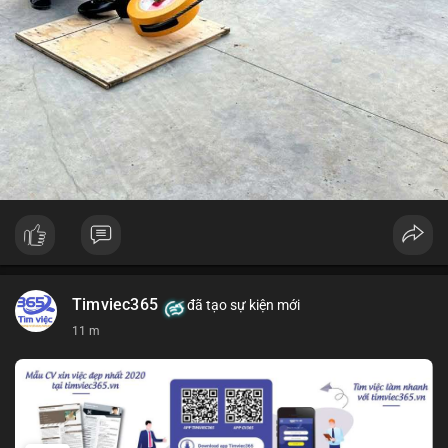
Timviec365
đã tạo sự kiện mới
11 m