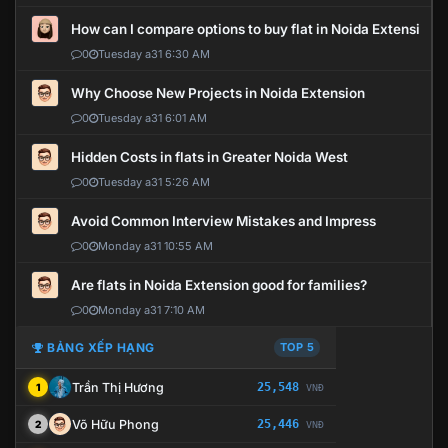
How can I compare options to buy flat in Noida Extension?
0
Tuesday a31 6:30 AM
Why Choose New Projects in Noida Extension
0
Tuesday a31 6:01 AM
Hidden Costs in flats in Greater Noida West
0
Tuesday a31 5:26 AM
Avoid Common Interview Mistakes and Impress
0
Monday a31 10:55 AM
Are flats in Noida Extension good for families?
0
Monday a31 7:10 AM
BẢNG XẾP HẠNG
TOP 5
Trần Thị Hương
25,548
1
VNĐ
Võ Hữu Phong
25,446
2
VNĐ