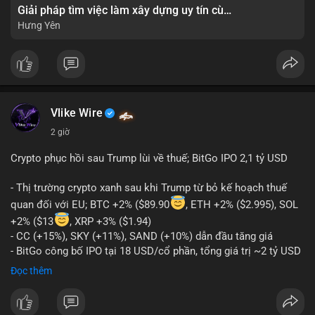
Giải pháp tìm việc làm xây dựng uy tín cùng mức lương thưởng hấp dẫn ?️
Hưng Yên
Vlike Wire
2 giờ
Crypto phục hồi sau Trump lùi về thuế; BitGo IPO 2,1 tỷ USD
- Thị trường crypto xanh sau khi Trump từ bỏ kế hoạch thuế
quan đối với EU; BTC +2% ($89.90
, ETH +2% ($2.995), SOL
+2% ($13
, XRP +3% ($1.94)
- CC (+15%), SKY (+11%), SAND (+10%) dẫn đầu tăng giá
- BitGo công bố IPO tại 18 USD/cổ phần, tổng giá trị ~2 tỷ USD
- Vitalik Buterin đề xuất DVT staking bản địa để tăng cường
Đọc thêm
bảo mật và phi tập trung Ethereum
- Hong Kong phát hành giấy phép stablecoin mới với yêu cầu
tuân thủ nghiêm ngặt