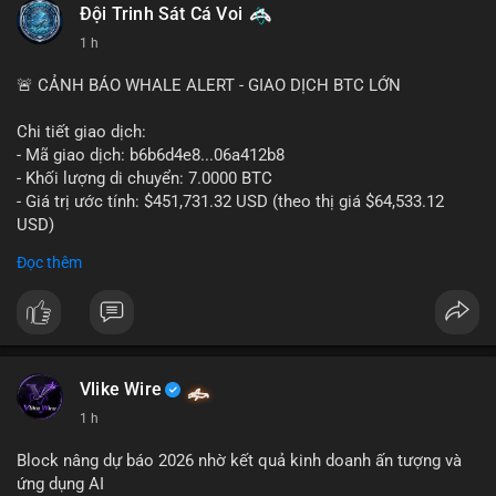
#binancesquare
#cryptonews
#digitalassetmarketclarityact
Đội Trinh Sát Cá Voi
#regulation
#cryptoregulation
1 h
$btc $eth
🚨 CẢNH BÁO WHALE ALERT - GIAO DỊCH BTC LỚN
#vlikevn
#titanbot
Chi tiết giao dịch:
- Mã giao dịch: b6b6d4e8...06a412b8
📰 Nguồn: CoinDesk
- Khối lượng di chuyển: 7.0000 BTC
- Giá trị ước tính: $451,731.32 USD (theo thị giá $64,533.12
USD)
- Thời gian: 03:19:44 2026-08-06 UTC
Đọc thêm
Nhận định phân tích:
Cá voi chuyển 7 BTC trị giá hơn 451 nghìn USD từ một địa chỉ
không xác định. Quy mô này nằm ở mức trung bình so với các
giao dịch whale điển hình, chưa đủ lớn để tạo áp lực bán trực
tiếp lên thị trường. Với mức giá hiện tại, động thái này thiên về
Vlike Wire
khả năng tái phân bổ danh mục đầu tư hoặc chuẩn bị thanh
1 h
khoản cho các giao dịch OTC. Tâm lý thị trường có thể bị ảnh
hưởng nhẹ, nhưng không đủ để gây biến động mạnh.
Block nâng dự báo 2026 nhờ kết quả kinh doanh ấn tượng và
ứng dụng AI