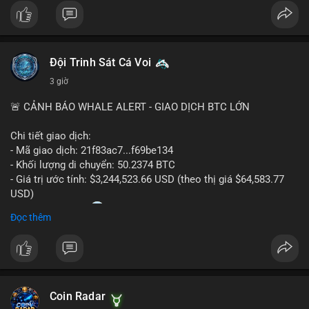
#bitcoin
#cryptosecurity
#blockchain
#binancesquare
#btc
$btc
Đội Trinh Sát Cá Voi
#vlikevn
#titanbot
3 giờ
📰 Nguồn: Cointelegraph
🚨 CẢNH BÁO WHALE ALERT - GIAO DỊCH BTC LỚN
Chi tiết giao dịch:
- Mã giao dịch: 21f83ac7...f69be134
- Khối lượng di chuyển: 50.2374 BTC
- Giá trị ước tính: $3,244,523.66 USD (theo thị giá $64,583.77
USD)
- Thời gian: 01:20
1 2026-08-06 UTC
Đọc thêm
Nhận định phân tích: Giao dịch 50.2374 BTC trị giá hơn 3.24
triệu USD được phát hiện trong mempool, chưa được xác
nhận. Với quy mô này, khả năng cao cá voi đang thực hiện
chiến lược chuyển ví lạnh để tích lũy dài hạn, không phải hành
Coin Radar
động bán tháo. Tuy nhiên, nếu dòng tiền này hướng về ví sàn