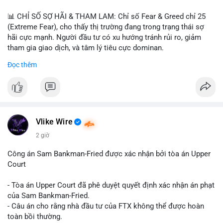
📊 CHỈ SỐ SỢ HÃI & THAM LAM: Chỉ số Fear & Greed chỉ 25
(Extreme Fear), cho thấy thị trường đang trong trạng thái sợ
hãi cực mạnh. Người đầu tư có xu hướng tránh rủi ro, giảm
tham gia giao dịch, và tâm lý tiêu cực dominan.
Đọc thêm
📈 XU HƯỚNG TÌM KIẾM & THẢO LUẬN: Coin được tìm kiếm
nhiều nhất trên CoinGecko là Cash Cat (CASHCAT), Bitcoin
(BTC), Sui (SUI), Pudgy Penguins (PENGU). Trên Google Trends
Việt Nam, từ khóa như 'con riêng', 'phạm nhật minh anh' và 'tô
lâm' được nhắc đến nhiều, có thể phản ánh sự quan tâm đến
các chủ đề không liên quan trực tiếp đến crypto.
Vlike Wire
2 giờ
💬 DÒNG CHẢY TIN TỨC & TRUYỀN THÔNG: Các bài đăng
trên Binance Square tập trung vào chiến lược trading, lệnh kẹp,
Công án Sam Bankman-Fried được xác nhận bởi tòa án Upper
và cập nhật về sự kiện như 'Lãi lỗ chưa ghi nhận'. Trên
Court
Telegram, tin tức nổi bật bao gồm việc Tether mở rộng vào
Saudi Arabia và báo cáo về Bitcoin miners chuyển hướng AI.
- Tòa án Upper Court đã phê duyệt quyết định xác nhận án phạt
Các tin tức quốc tế cũng nhấn mạnh sự động chảy của thị
của Sam Bankman-Fried.
trường.
- Câu án cho rằng nhà đầu tư của FTX không thể được hoàn
toàn bồi thường.