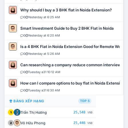
Why should I buy a 3 BHK flat in Noida Extension?
0
Yesterday at 6:25 AM
Smart Investment Guide to Buy 2 BHK Flat in Noida
0
Yesterday at 6:20 AM
Is a 4 BHK Flat in Noida Extension Good for Remote Work?
0
Yesterday at 5:26 AM
Can researching a company reduce common interview mi
0
Tuesday a31 10:12 AM
How can I compare options to buy flat in Noida Extension?
0
Tuesday a31 6:30 AM
BẢNG XẾP HẠNG
TOP 5
Trần Thị Hương
25,548
1
VNĐ
Võ Hữu Phong
25,446
2
VNĐ