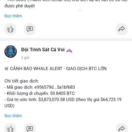
được phê duyệt
- Bài toán chính là thời gian hạn chế để đưa dự án vào lịch
Đọc thêm
trình
- Có thể ảnh hưởng đến môi trường quy định crypto tại Mỹ
$btc $eth
#vlikevn
#titanbot
Đội Trinh Sát Cá Voi
2 giờ
📰 Nguồn: Cointelegraph
🚨 CẢNH BÁO WHALE ALERT - GIAO DỊCH BTC LỚN
Chi tiết giao dịch:
- Mã giao dịch: e956579d...5a1bf683
- Khối lượng di chuyển: 59.8405 BTC
- Giá trị ước tính: $3,873,070.58 USD (theo thị giá $64,723.19
USD)
- Thời gian: 17:19:55 2026-08-06 UTC
Đọc thêm
Một khối lượng 59.84 BTC trị giá gần 3.9 triệu USD vừa được
kích hoạt di chuyển trong mempool. Với quy mô này, khả năng