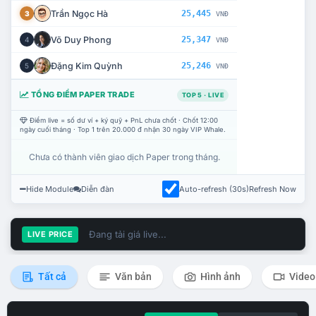
Trần Ngọc Hà
25,445
3
VNĐ
Võ Duy Phong
25,347
4
VNĐ
Đặng Kim Quỳnh
25,246
5
VNĐ
TỔNG ĐIỂM PAPER TRADE
TOP 5 · LIVE
Điểm live = số dư ví + ký quỹ + PnL chưa chốt · Chốt 12:00
ngày cuối tháng · Top 1 trên 20.000 đ nhận 30 ngày VIP Whale.
Chưa có thành viên giao dịch Paper trong tháng.
Hide Module
Diễn đàn
Auto-refresh (30s)
Refresh Now
Đang tải giá live...
LIVE PRICE
Tất cả
Văn bản
Hình ảnh
Video