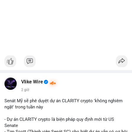
Vlike Wire
2 giờ
Senát Mỹ sẽ phê duyệt dự án CLARITY crypto 'không nghiêm
ngặt' trong tuần này
- Dự án CLARITY crypto là biện pháp quy định mới từ US
Senate
- Tim Scott (Thành viên Senát SC) cho biết dự án vẫn có cơ hội