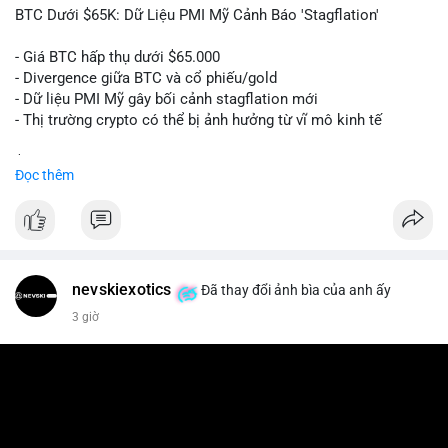
📰 Nguồn: Cointelegraph
BTC Dưới $65K: Dữ Liệu PMI Mỹ Cảnh Báo 'Stagflation'
- Giá BTC hấp thụ dưới $65.000
- Divergence giữa BTC và cổ phiếu/gold
- Dữ liệu PMI Mỹ gây bối cảnh stagflation mới
- Thị trường crypto có thể bị ảnh hưởng từ vĩ mô kinh tế
$btc
#btc
Đọc thêm
#vlikevn
#titanbot
📰 Nguồn: Cointelegraph
nevskiexotics
Đã thay đổi ảnh bìa của anh ấy
3 giờ