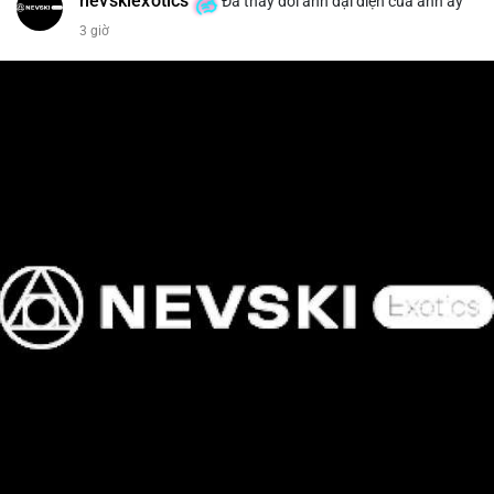
nevskiexotics
Đã thay đổi ảnh đại diện của anh ấy
3 giờ