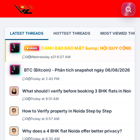
LATEST THREADS
HOTTEST THREADS
MOST VIEWED THRE
CẢNH BÁO BẢO MẬT &amp; NỘI QUY CỘNG ĐỒNG
VÀNG
0
Wednesday a31 6:07 AM
BTC (Bitcoin) - Phân tích snapshot ngày 06/08/2026
0
Today at 2:43 PM
What should I verify before booking 3 BHK flats in Noida?
0
Today at 8:01 AM
How to Verify property in Noida Step by Step
0
Today at 6:57 AM
Why does a 4 BHK flat Noida offer better privacy?
0
Today at 6:30 AM