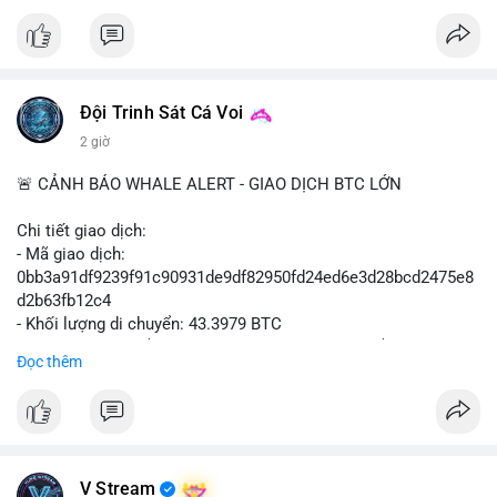
#vlikevn
#titanbot
📰 Nguồn: Cointelegraph
Đội Trinh Sát Cá Voi
2 giờ
🚨 CẢNH BÁO WHALE ALERT - GIAO DỊCH BTC LỚN
Chi tiết giao dịch:
- Mã giao dịch:
0bb3a91df9239f91c90931de9df82950fd24ed6e3d28bcd2475e8
d2b63fb12c4
- Khối lượng di chuyển: 43.3979 BTC
- Giá trị ước tính: $2,820,579.98 USD (theo thị giá $64,993.43
Đọc thêm
USD)
- Thời gian: 04:18
4 2026-08-08 UTC
Nhận định phân tích hành vi của Cá voi dựa trên giao dịch này:
Khối lượng 43.3979 BTC tương đương 2.82 triệu USD, một con
V Stream
số đủ lớn để tạo áp lực thanh khoản tức thời. Hành vi này có