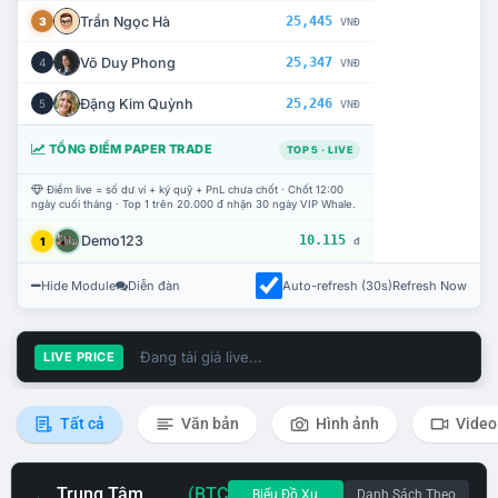
Trần Ngọc Hà
25,445
3
VNĐ
Võ Duy Phong
25,347
4
VNĐ
Đặng Kim Quỳnh
25,246
5
VNĐ
TỔNG ĐIỂM PAPER TRADE
TOP 5 · LIVE
Điểm live = số dư ví + ký quỹ + PnL chưa chốt · Chốt 12:00
ngày cuối tháng · Top 1 trên 20.000 đ nhận 30 ngày VIP Whale.
Demo123
10.115
1
đ
Hide Module
Diễn đàn
Auto-refresh (30s)
Refresh Now
Đang tải giá live...
LIVE PRICE
Tất cả
Văn bản
Hình ảnh
Video
Trung Tâm
(BTC
Biểu Đồ Xu
Danh Sách Theo