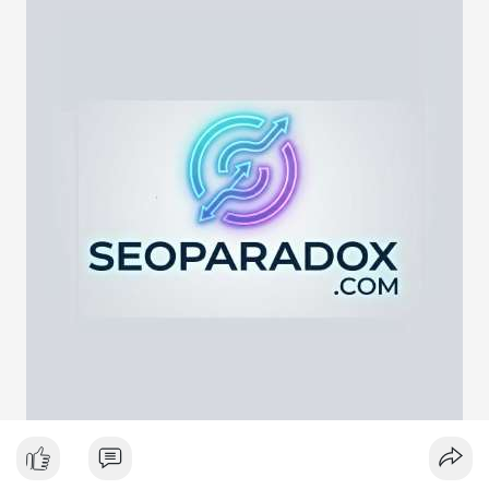
lực cung ngắn hạn. Tuy nhiên, nếu địa chỉ nhận là ví lạnh hoặc
ví tích lũy, động thái này phản ánh chiến lược nắm giữ dài hạn
giữa lúc thị trường biến động quanh mốc 65,000 USD. Việc
giao dịch chưa được xác nhận làm tăng sự chú ý của giới đầu
tư, có thể gây ra biến động giá tức thời.
Lời khuyên ngắn gọn cho nhà đầu tư nhỏ lẻ:
Hãy theo dõi xác nhận giao dịch và dòng tiền tiếp theo. Nếu
BTC bị chuyển lên sàn trong khung giờ thanh khoản thấp, hãy
thận trọng với nhịp điều chỉnh ngắn hạn. Không nên hành động
theo cảm xúc, hãy đặt lệnh dựa trên vùng hỗ trợ và kháng cự rõ
ràng.
#21dot71btc
#mempoolbtc
#chuyentiencavoi
#aplucban
#biendonggia