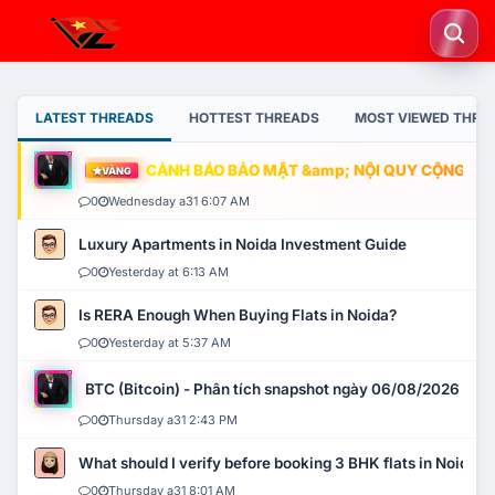
LATEST THREADS
HOTTEST THREADS
MOST VIEWED THRE
CẢNH BÁO BẢO MẬT &amp; NỘI QUY CỘNG ĐỒNG
VÀNG
0
Wednesday a31 6:07 AM
Luxury Apartments in Noida Investment Guide
0
Yesterday at 6:13 AM
Is RERA Enough When Buying Flats in Noida?
0
Yesterday at 5:37 AM
BTC (Bitcoin) - Phân tích snapshot ngày 06/08/2026
0
Thursday a31 2:43 PM
What should I verify before booking 3 BHK flats in Noida?
0
Thursday a31 8:01 AM