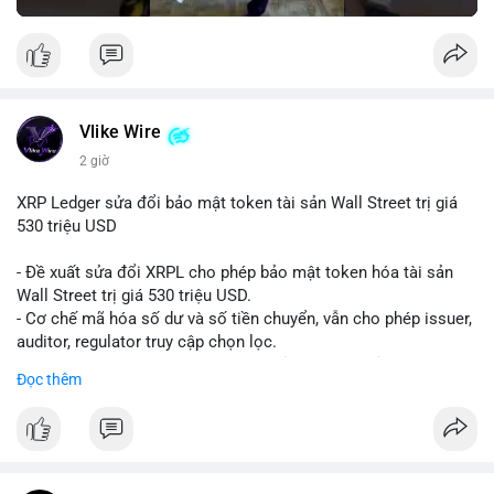
Vlike Wire
2 giờ
XRP Ledger sửa đổi bảo mật token tài sản Wall Street trị giá
530 triệu USD
- Đề xuất sửa đổi XRPL cho phép bảo mật token hóa tài sản
Wall Street trị giá 530 triệu USD.
- Cơ chế mã hóa số dư và số tiền chuyển, vẫn cho phép issuer,
auditor, regulator truy cập chọn lọc.
- Mục tiêu: tăng tính riêng tư, tuân thủ quy định, bảo vệ dữ liệu
Đọc thêm
tài chính.
- Đề xuất đang được xem xét bởi cộng đồng XRPL và các tổ
chức tài chính.
#binancesquare
#cryptonews
#xrp