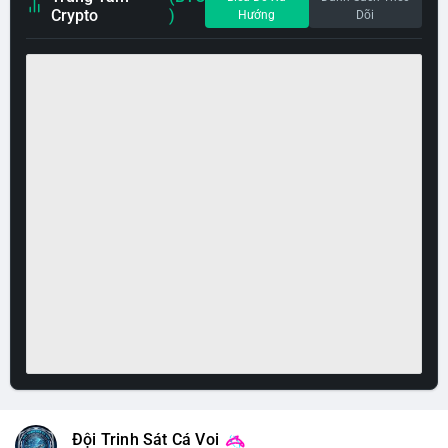
Crypto
)
Hướng
Dõi
Đội Trinh Sát Cá Voi