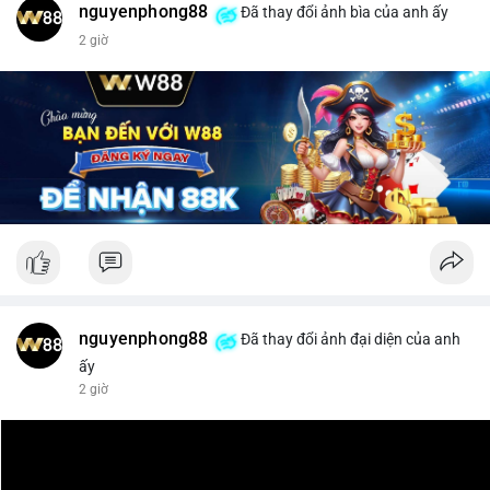
nguyenphong88
Đã thay đổi ảnh bìa của anh ấy
$xrp
2 giờ
#vlikevn
#titanbot
📰 Nguồn: CoinDesk
nguyenphong88
Đã thay đổi ảnh đại diện của anh
ấy
2 giờ