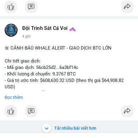
$btc
#vlikevn
#titanbot
Đội Trinh Sát Cá Voi
📰 Nguồn: CoinDesk
4 giờ
🚨 CẢNH BÁO WHALE ALERT - GIAO DỊCH BTC LỚN
Chi tiết giao dịch:
- Mã giao dịch: 56cb25d2...6a3bf14c
- Khối lượng di chuyển: 9.3767 BTC
- Giá trị ước tính: $608,630.32 USD (theo thị giá $64,908.82
USD)
- Thời gian: 02:20
0 2026-08-08 UTC
Đọc thêm
Nhận định phân tích:
Giao dịch gần 610 nghìn USD được thực hiện trong khung giờ
sáng sớm, thời điểm thanh khoản mỏng, cho thấy chủ ví ưu
tiên sự riêng tư hơn là tốc độ khớp lệnh. Với khối lượng trung
Tải nhiều bài viết hơn
bình lớn này, khả năng cao là cá voi đang tái phân bổ tài sản