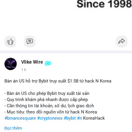
Vlike Wire
1 h
Bàn án US hỗ trợ Bybit truy xuất $1.5B từ hack N Korea
- Bàn án US cho phép Bybit truy xuất tài sản
- Quy trình khám phá nhanh được cấp phép
- Cần thông tin tài khoản, số dư, lịch giao dịch
- Mục tiêu: theo dõi nguồn vốn từ hack N Korea
#binancesquare
#cryptonews
#bybit
#n
KoreaHack
Đọc thêm
$btc $eth