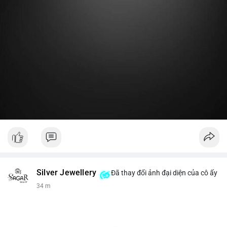
Lời khuyên:
Nhà đầu tư nhỏ lẻ nên theo dõi thêm 2-3 giao dịch lớn tiếp
theo trong 24 giờ. Nếu dòng tiền tiếp tục chảy vào ví lạnh, đó
là tín hiệu tích lũy. Tránh hành động theo cảm xúc trước một
giao dịch đơn lẻ.
#19dot8371btc
#vilanh
#tichluydaihan
#phanbotaisan
#gia65k
Silver Jewellery
Đã thay đổi ảnh đại diện của cô ấy
34 m