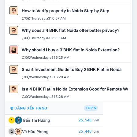
How to Verify property in Noida Step by Step
0
Thursday a31 6:57 AM
Why does a 4 BHK flat Noida offer better privacy?
0
Thursday a31 6:30 AM
Why should I buy a 3 BHK flat in Noida Extension?
0
Wednesday a31 6:25 AM
Smart Investment Guide to Buy 2 BHK Flat in Noida
0
Wednesday a31 6:20 AM
Is a 4 BHK Flat in Noida Extension Good for Remote Work?
0
Wednesday a31 5:26 AM
BẢNG XẾP HẠNG
TOP 5
Trần Thị Hương
25,548
1
VNĐ
Võ Hữu Phong
25,446
2
VNĐ