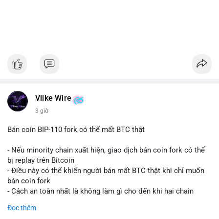
Vlike Wire
3 giờ
Bán coin BIP-110 fork có thể mất BTC thật
- Nếu minority chain xuất hiện, giao dịch bán coin fork có thể
bị replay trên Bitcoin
- Điều này có thể khiến người bán mất BTC thật khi chỉ muốn
bán coin fork
- Cách an toàn nhất là không làm gì cho đến khi hai chain
được tách riêng
Đọc thêm
-
#binancesquare
#cryptonews
#btc
#bip110