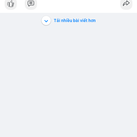
#152dot5btc
#giaodichlon
#aplucban
#vilanh
#btcmempool
Tải nhiều bài viết hơn