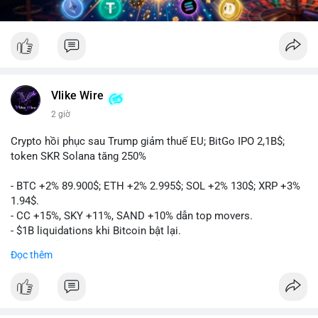
Vlike Wire
2 giờ
Crypto hồi phục sau Trump giảm thuế EU; BitGo IPO 2,1B$;
token SKR Solana tăng 250%
- BTC +2% 89.900$; ETH +2% 2.995$; SOL +2% 130$; XRP +3%
1.94$.
- CC +15%, SKY +11%, SAND +10% dẫn top movers.
- $1B liquidations khi Bitcoin bật lại.
- Trump hủy thuế EU, tín hiệu giảm áp lực.
Đọc thêm
- Vitalik đề xuất DVT staking cho Ethereum.
- BitGo IPO 18$/cổ phiếu, trị giá ~2B$.
- Senate Ag Committee tiến hành Clarity Act.
- Newrez tính crypto vào điều kiện vay nhà.