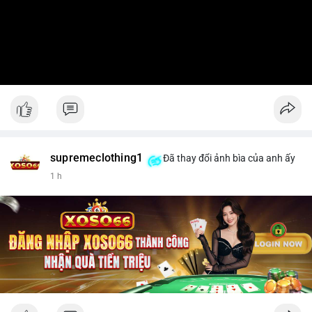
supremeclothing1
Đã thay đổi ảnh bìa của anh ấy
1 h