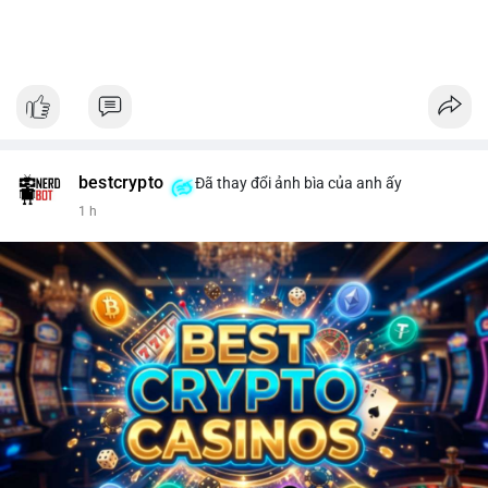
bestcrypto
Đã thay đổi ảnh bìa của anh ấy
1 h