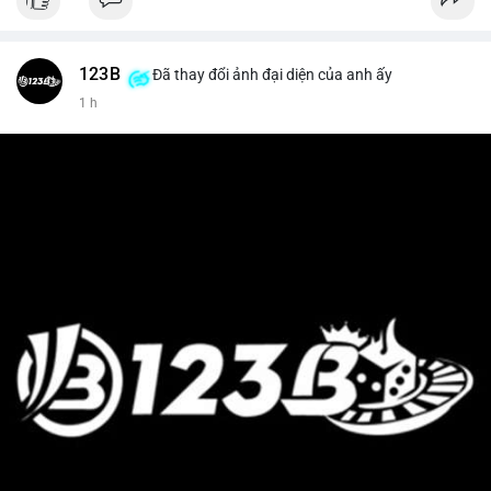
123B
Đã thay đổi ảnh đại diện của anh ấy
1 h