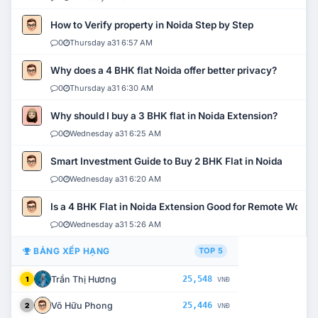
How to Verify property in Noida Step by Step
0
Thursday a31 6:57 AM
Why does a 4 BHK flat Noida offer better privacy?
0
Thursday a31 6:30 AM
Why should I buy a 3 BHK flat in Noida Extension?
0
Wednesday a31 6:25 AM
Smart Investment Guide to Buy 2 BHK Flat in Noida
0
Wednesday a31 6:20 AM
Is a 4 BHK Flat in Noida Extension Good for Remote Work?
0
Wednesday a31 5:26 AM
BẢNG XẾP HẠNG
TOP 5
Trần Thị Hương
25,548
1
VNĐ
Võ Hữu Phong
25,446
2
VNĐ