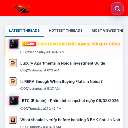
LATEST THREADS
HOTTEST THREADS
MOST VIEWED THRE
CẢNH BÁO BẢO MẬT &amp; NỘI QUY CỘNG ĐỒNG
VÀNG
0
Wednesday a31 6:07 AM
Luxury Apartments in Noida Investment Guide
0
Yesterday at 6:13 AM
Is RERA Enough When Buying Flats in Noida?
0
Yesterday at 5:37 AM
BTC (Bitcoin) - Phân tích snapshot ngày 06/08/2026
0
Thursday a31 2:43 PM
What should I verify before booking 3 BHK flats in Noida?
0
Thursday a31 8:01 AM