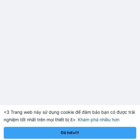
<3 Trang web này sử dụng cookie để đảm bảo bạn có được trải
nghiệm tốt nhất trên mọi thiết bị ℇ>
Khám phá nhiều hơn
Solana
BNB
1,920.14
$76.15
$
+0.06%
SOL
+2.86%
BNB
Đã hiểu!!!