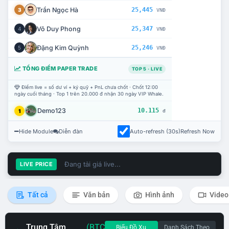
Trần Ngọc Hà
25,445
3
VNĐ
Võ Duy Phong
25,347
4
VNĐ
Đặng Kim Quỳnh
25,246
5
VNĐ
TỔNG ĐIỂM PAPER TRADE
TOP 5 · LIVE
Điểm live = số dư ví + ký quỹ + PnL chưa chốt · Chốt 12:00
ngày cuối tháng · Top 1 trên 20.000 đ nhận 30 ngày VIP Whale.
Demo123
10.115
1
đ
Hide Module
Diễn đàn
Auto-refresh (30s)
Refresh Now
Đang tải giá live...
LIVE PRICE
Tất cả
Văn bản
Hình ảnh
Video
Trung Tâm
(BTC
Biểu Đồ Xu
Danh Sách Theo