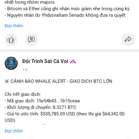
nhất trong nhóm majors.
- Bitcoin và Ether cũng ghi nhận mức giảm nhẹ trong cùng kỳ.
- Nguyên nhân do Yhdysvaltain Senado không đưa ra quyết
định về luật Clarity Act (luật cấu trúc thị trường) trước khi nghỉ
Đọc thêm
hè, đẩy việc thảo luận sang tháng 9.
- Việc trì hoãn pháp lý làm tăng sự không chắc chắn quanh
XRP và Ripple, ảnh hưởng đến tâm lý nhà đầu tư.
#binancesquare
#cryptonews
#xrp
#btc
#eth
#clarityact
#ripple
Đội Trinh Sát Cá Voi
1 h
$xrp $btc $eth
🚨 CẢNH BÁO WHALE ALERT - GIAO DỊCH BTC LỚN
#vlikevn
#titanbot
Chi tiết giao dịch:
📰 Nguồn: CoinDesk
- Mã giao dịch: 15e54b43...1b15ceaa
- Khối lượng di chuyển: 8.3271 BTC
- Giá trị ước tính: $535,785.09 USD (theo thị giá $64,342.00
USD)
- Thời gian: 04:20
0 2026-08-07 UTC
Đọc thêm