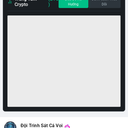
Crypto
)
Hướng
Dõi
Đội Trinh Sát Cá Voi