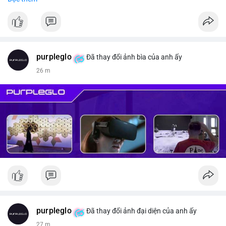
#vlikevn
#titanbot
📰 Nguồn: CoinDesk
purpleglo
Đã thay đổi ảnh bìa của anh ấy
26 m
purpleglo
Đã thay đổi ảnh đại diện của anh ấy
27 m