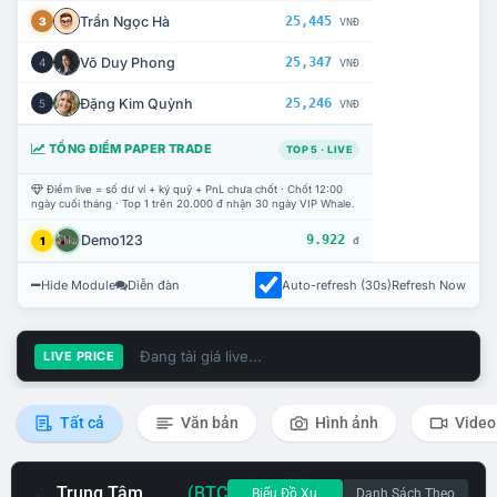
Trần Ngọc Hà
25,445
3
VNĐ
Võ Duy Phong
25,347
4
VNĐ
Đặng Kim Quỳnh
25,246
5
VNĐ
TỔNG ĐIỂM PAPER TRADE
TOP 5 · LIVE
Điểm live = số dư ví + ký quỹ + PnL chưa chốt · Chốt 12:00
ngày cuối tháng · Top 1 trên 20.000 đ nhận 30 ngày VIP Whale.
Demo123
9.922
1
đ
Hide Module
Diễn đàn
Auto-refresh (30s)
Refresh Now
Đang tải giá live...
LIVE PRICE
Tất cả
Văn bản
Hình ảnh
Video
Trung Tâm
(BTC
Biểu Đồ Xu
Danh Sách Theo