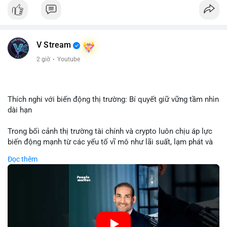
Nhận định phân tích: Giao dịch 8.3271 BTC trị giá hơn nửa triệu
USD được thực hiện trong khung giờ sáng sớm, cho thấy dấu
hiệu của một tổ chức hoặc cá nhân sở hữu lượng tài sản lớn.
Quy mô chuyển động này nằm ở mức trung bình - lớn, không
V Stream
đủ tạo áp lực bán trực tiếp lên thị trường nhưng phản ánh tâm
lý thận trọng của cá voi. Nếu dòng tiền này hướng về ví sàn
2 giờ
·
Youtube
giao dịch, khả năng cao là động thái chuẩn bị thanh khoản
hoặc chốt lời một phần; ngược lại, nếu chuyển sang ví lạnh, đó
là tín hiệu tích lũy dài hạn, củng cố niềm tin vào xu hướng tăng
của BTC.
Thích nghi với biến động thị trường: Bí quyết giữ vững tầm nhìn
dài hạn
Lời khuyên: Nhà đầu tư nhỏ lẻ nên theo dõi thêm 2-3 giao dịch
tương tự trong 24 giờ tới để xác nhận xu hướng. Không nên
Trong bối cảnh thị trường tài chính và crypto luôn chịu áp lực
hành động vội vàng dựa trên một giao dịch đơn lẻ, hãy ưu tiên
biến động mạnh từ các yếu tố vĩ mô như lãi suất, lạm phát và
quản trị rủi ro và giữ kỷ luật với kế hoạch đầu tư đã đề ra.
chính sách tiền tệ, việc duy trì tầm nhìn chiến lược trở thành
Đọc thêm
chìa khóa để đầu tư viên vượt qua giai đoạn không chắc chắn.
#8dot3271btc
#giaodichlon
#vilanh
#tamlycavoi
Thay vì phản ứng cảm xúc với những dao động ngắn hạn, các
#mempoolbtc
nhà đầu tư thành công thường tập trung vào nguyên tắc cơ
bản, phân배 tài sản hợp lý và kiên持 theo kế hoạch đã định.
Điều này không chỉ giúp giảm rủi ro mà còn tạo điều kiện để
tận dụng cơ hội khi thị trường phục hồi.