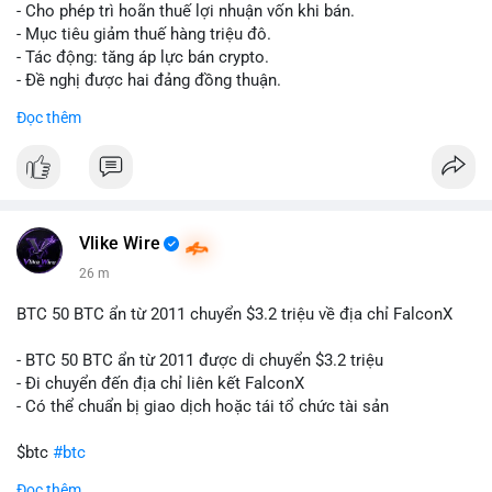
tái cơ cấu danh mục trước phiên giao dịch Âu-Mỹ. Tâm lý thị
- Cho phép trì hoãn thuế lợi nhuận vốn khi bán.
trường có thể dao động nhẹ khi nhà đầu tư nhỏ lẻ theo dõi
- Mục tiêu giảm thuế hàng triệu đô.
động thái này.
- Tác động: tăng áp lực bán crypto.
- Đề nghị được hai đảng đồng thuận.
Lời khuyên cho nhà đầu tư nhỏ lẻ: Theo dõi xác nhận giao dịch
#clarity
#trump
#crypto
#tax
#bloomberg
Đọc thêm
và điểm đến của số BTC này trong 2-4 giờ tới. Nếu dòng tiền
vào sàn, cân nhắc giảm đòn bẩy hoặc chốt lời một phần để
$btc $eth
phòng thủ. Nếu vào ví lạnh, có thể duy trì chiến lược nắm giữ
hiện tại mà không cần hoảng loạn.
#vlikevn
#titanbot
#160btc
#vilanh
#thanhkhoansan
#aplucban
#btcmempool
📰 Nguồn: Cointelegraph
Vlike Wire
26 m
BTC 50 BTC ẩn từ 2011 chuyển $3.2 triệu về địa chỉ FalconX
- BTC 50 BTC ẩn từ 2011 được di chuyển $3.2 triệu
- Đi chuyển đến địa chỉ liên kết FalconX
- Có thể chuẩn bị giao dịch hoặc tái tổ chức tài sản
$btc
#btc
Đọc thêm