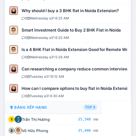
Why should I buy a 3 BHK flat in Noida Extension?
0
Wednesday a31 6:25 AM
Smart Investment Guide to Buy 2 BHK Flat in Noida
0
Wednesday a31 6:20 AM
Is a 4 BHK Flat in Noida Extension Good for Remote Work?
0
Wednesday a31 5:26 AM
Can researching a company reduce common interview mi
0
Tuesday a31 10:12 AM
How can I compare options to buy flat in Noida Extension?
0
Tuesday a31 6:30 AM
BẢNG XẾP HẠNG
TOP 5
Trần Thị Hương
25,548
1
VNĐ
Võ Hữu Phong
25,446
2
VNĐ