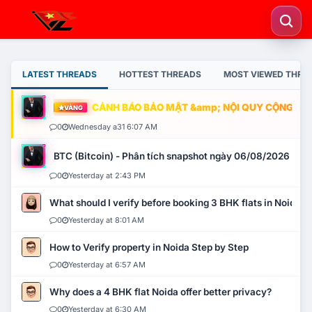
LATEST THREADS
HOTTEST THREADS
MOST VIEWED THRE
CẢNH BÁO BẢO MẬT &amp; NỘI QUY CỘNG ĐỒNG
VÀNG
0
Wednesday a31 6:07 AM
BTC (Bitcoin) - Phân tích snapshot ngày 06/08/2026
0
Yesterday at 2:43 PM
What should I verify before booking 3 BHK flats in Noida?
0
Yesterday at 8:01 AM
How to Verify property in Noida Step by Step
0
Yesterday at 6:57 AM
Why does a 4 BHK flat Noida offer better privacy?
0
Yesterday at 6:30 AM