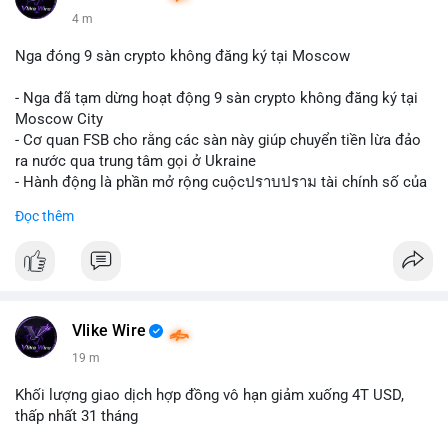
4 m
Nga đóng 9 sàn crypto không đăng ký tại Moscow
- Nga đã tạm dừng hoạt động 9 sàn crypto không đăng ký tại
Moscow City
- Cơ quan FSB cho rằng các sàn này giúp chuyển tiền lừa đảo
ra nước qua trung tâm gọi ở Ukraine
- Hành động là phần mở rộng cuộcปราบปราม tài chính số của
Nga
Đọc thêm
$btc $eth
#vlikevn
#titanbot
📰 Nguồn: Cointelegraph
Vlike Wire
19 m
Khối lượng giao dịch hợp đồng vô hạn giảm xuống 4T USD,
thấp nhất 31 tháng