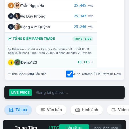
Trần Ngọc Hà
25,445
3
VNĐ
Võ Duy Phong
25,347
4
VNĐ
Đặng Kim Quỳnh
25,246
5
VNĐ
TỔNG ĐIỂM PAPER TRADE
TOP 5 · LIVE
Điểm live = số dư ví + ký quỹ + PnL chưa chốt · Chốt 12:00
ngày cuối tháng · Top 1 trên 20.000 đ nhận 30 ngày VIP Whale.
Demo123
10.115
1
đ
Hide Module
Diễn đàn
Auto-refresh (30s)
Refresh Now
Đang tải giá live...
LIVE PRICE
Tất cả
Văn bản
Hình ảnh
Video
Trung Tâm
(BTC
Biểu Đồ Xu
Danh Sách Theo