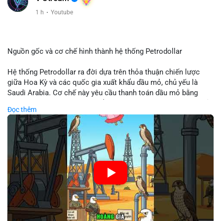
Xem chi tiết các bài viết đầy đủ tại dòng thời gian của Vlike.vn!
1 h
·
Youtube
#clarityact
#bitcoinfutures
#whalealert
#wintermutesec
#fearandgreedindex
Nguồn gốc và cơ chế hình thành hệ thống Petrodollar
Hệ thống Petrodollar ra đời dựa trên thỏa thuận chiến lược
giữa Hoa Kỳ và các quốc gia xuất khẩu dầu mỏ, chủ yếu là
Saudi Arabia. Cơ chế này yêu cầu thanh toán dầu mỏ bằng
đồng USD, tạo ra nhu cầu khổng lồ và duy trì vị thế độc tôn của
Đọc thêm
đồng tiền này trong thương mại quốc tế. Sự thống trị của
Petrodollar đóng vai trò then chốt trong việc củng cố sức
mạnh tài chính Mỹ và ảnh hưởng trực tiếp đến dòng vốn toàn
cầu.
🎥 Xem video trực tiếp tại:
Nguồn: Cú Thông Thái