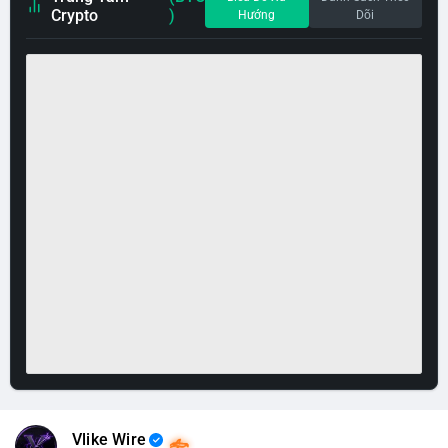
Crypto
)
Hướng
Dõi
Vlike Wire