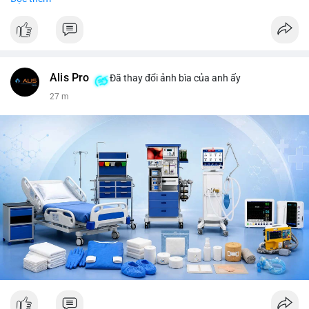
tiêu, vũ khí hạt nhân, đội tuyển Brasil, cúp U20 Châu Á.
LunarCrush trending: Ethereum, Solana, Taylor Swift, Tesla,
UFC 310, Premier League, Champions League, NCAA Football,
Dogecoin, LeBron James, Andreessen Horowitz, NFL,
Polkadot, Real Madrid, Beyoncé, Microsoft, UFC 311, Chainlink,
MrBeast, Google. Binance Square: nhiều post về lệnh long, lợi
Alis Pro
Đã thay đổi ảnh bìa của anh ấy
nhuận, $HFT/$SKYAI, $RIVER, $WLD, $ALLO, Top trader 30
27 m
ngày, POV Binancian, bình nước Binance, sân khấu, chia sẻ trải
nghiệm.
💬 DÒNG CHẢY TIN TỨC & TRUYỀN THÔNG: Telegram
CoinTelegraph: Saylor nói Bitcoin không cần rõ ràng, Mỹ cần
rõ ràng; CEX futures volume giảm xuống $4 tỷ trong tháng 7,
thấp nhất từ tháng 12/2023; Prophet Market ra mắt thị trường
dự đoán human vs AI; Trump nói crypto làเรื่อง lớn, người dùng
Bitcoin giảm áp lực cho đồng đô la; Thượng viện Mỹ đẩy lại bỏ
Clarity Act đến tháng 9. Telegram Binance: hỗ trợ trả os cổ tức
AAPL, IBM qua bStocks; MMT Trading Tournament lên tới 2
triệu voucher; Power Protocol Trading Competition; mở rộng
campagna airdrop USD1 đến 07/08/2026; hoàn thành tích hợp
MMT trên BNB Smart Chain. Tin tức gần đây: sau tang lễ
Clarity Act, thế giới crypto vẫn quay vòng; biến động Bitcoin