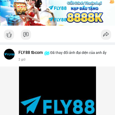
lời ngắn hạn sẽ gia tăng.
Lời khuyên: Nhà đầu tư nhỏ lẻ nên theo dõi sát các khối xác
nhận tiếp theo của TxID này. Nếu BTC được chuyển tiếp lên
sàn trong vòng 24 giờ, hãy thận trọng với nhịp điều chỉnh.
Ngược lại, nếu giao dịch kết thúc ở ví lạnh, đây là tín hiệu củng
cố cho xu hướng tăng trung hạn.
#29btc
#vilanh
#tichluydaihan
#btcmempool
#giaodichlon
FLY88 tbcom
Đã thay đổi ảnh đại diện của anh ấy
2 giờ