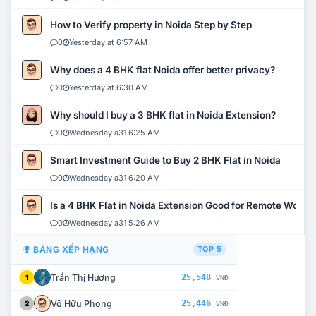
How to Verify property in Noida Step by Step
0
Yesterday at 6:57 AM
Why does a 4 BHK flat Noida offer better privacy?
0
Yesterday at 6:30 AM
Why should I buy a 3 BHK flat in Noida Extension?
0
Wednesday a31 6:25 AM
Smart Investment Guide to Buy 2 BHK Flat in Noida
0
Wednesday a31 6:20 AM
Is a 4 BHK Flat in Noida Extension Good for Remote Work?
0
Wednesday a31 5:26 AM
BẢNG XẾP HẠNG
TOP 5
Trần Thị Hương
25,548
1
VNĐ
Võ Hữu Phong
25,446
2
VNĐ