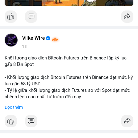
Vlike Wire
1 h
Khối lượng giao dịch Bitcoin Futures trên Binance lập kỷ lục,
gấp 8 lần Spot
- Khối lượng giao dịch Bitcoin Futures trên Binance đạt mức kỷ
lục gần 58 tỷ USD.
- Tỷ lệ giữa khối lượng giao dịch Futures so với Spot đạt mức
chênh lệch cao nhất từ trước đến nay.
- Khối lượng giao dịch Futures hiện cao gấp 8 lần so với giao
Đọc thêm
dịch Spot.
#binance
#btc
#cryptonews
#bitcoin
#futures
$btc