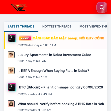
LATEST THREADS
HOTTEST THREADS
MOST VIEWED THRE
CẢNH BÁO BẢO MẬT &amp; NỘI QUY CỘNG ĐỒNG
VÀNG
0
Wednesday a31 6:07 AM
Luxury Apartments in Noida Investment Guide
0
Today at 6:13 AM
Is RERA Enough When Buying Flats in Noida?
0
Today at 5:37 AM
BTC (Bitcoin) - Phân tích snapshot ngày 06/08/2026
0
Yesterday at 2:43 PM
What should I verify before booking 3 BHK flats in Noida?
0
Yesterday at 8:01 AM