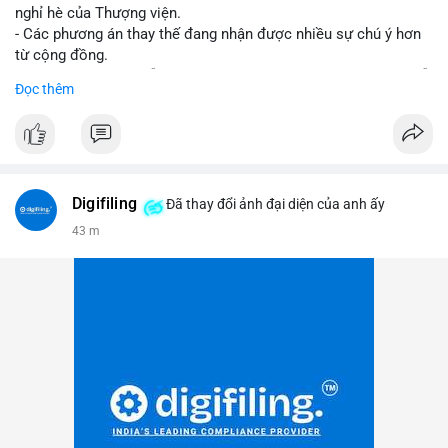
nghỉ hè của Thượng viện.
- Các phương án thay thế đang nhận được nhiều sự chú ý hơn
từ cộng đồng.
- Thị trường crypto vẫn tiếp tục vận động bất chấp sự chậm trễ
Đọc thêm
về pháp lý.
#binancesquare
#cryptonews
#regulation
#uspolitics
$btc $eth
Digifiling
Đã thay đổi ảnh đại diện của anh ấy
#vlikevn
#titanbot
43 m
📰 Nguồn: CoinDesk