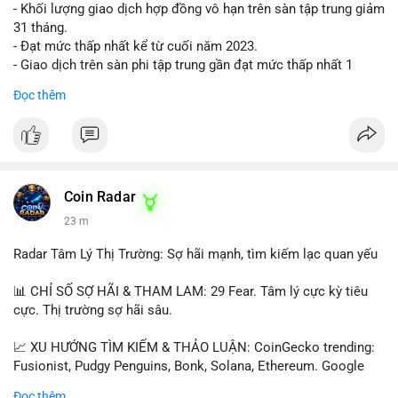
- Khối lượng giao dịch hợp đồng vô hạn trên sàn tập trung giảm
31 tháng.
- Đạt mức thấp nhất kể từ cuối năm 2023.
- Giao dịch trên sàn phi tập trung gần đạt mức thấp nhất 1
năm.
Đọc thêm
#binancesquare
#cryptonews
#cex
#futures
$btc $eth
#vlikevn
#titanbot
Coin Radar
23 m
📰 Nguồn: Cointelegraph
Radar Tâm Lý Thị Trường: Sợ hãi mạnh, tìm kiếm lạc quan yếu
📊 CHỈ SỐ SỢ HÃI & THAM LAM: 29 Fear. Tâm lý cực kỳ tiêu
cực. Thị trường sợ hãi sâu.
📈 XU HƯỚNG TÌM KIẾM & THẢO LUẬN: CoinGecko trending:
Fusionist, Pudgy Penguins, Bonk, Solana, Ethereum. Google
Trends Việt Nam: vietnam vs cambodia, cà phê, thành lộc, hồ
Đọc thêm