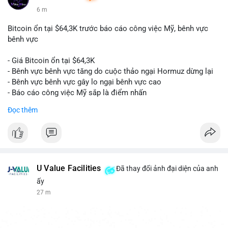
6 m
Bitcoin ổn tại $64,3K trước báo cáo công việc Mỹ, bênh vực
bênh vực
- Giá Bitcoin ổn tại $64,3K
- Bênh vực bênh vực tăng do cuộc thảo ngại Hormuz dừng lại
- Bênh vực bênh vực gây lo ngại bênh vực cao
- Báo cáo công việc Mỹ sắp là điểm nhấn
Đọc thêm
$btc
#btc
#vlikevn
#titanbot
📰 Nguồn: CoinDesk
U Value Facilities
Đã thay đổi ảnh đại diện của anh
ấy
27 m