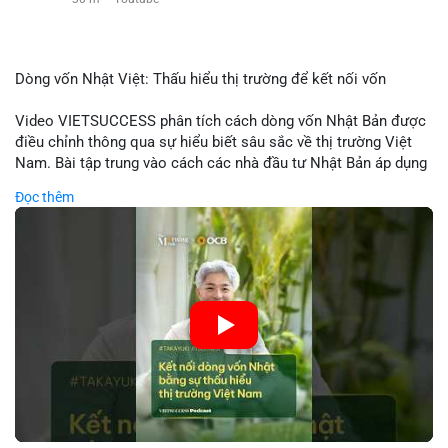
Dòng vốn Nhật Việt: Thấu hiểu thị trường để kết nối vốn
Video VIETSUCCESS phân tích cách dòng vốn Nhật Bản được
điều chỉnh thông qua sự hiểu biết sâu sắc về thị trường Việt
Nam. Bài tập trung vào cách các nhà đầu tư Nhật Bản áp dụng
chiến lược đầu tư phù hợp với điều kiện kinh tế địa phương, từ
Đọc thêm
đầu tư trực tiếp vào doanh nghiệp đến việc giao dịch tài chính.
Kết nối này không chỉ tạo cơ hội tăng trưởng cho Việt Nam mà
còn tạo ra động lực cho thị trường crypto địa phương khi các
nhà đầu tư đa quốc gia tìm kiếm cơ hội đa dạng. Các yếu tố
như chính sách tài chính Việt Nam, xu hướng đầu tư ESG, và
ổn định thị trường sẽ ảnh hưởng trực tiếp đến lưu lượng vốn
nhập khẩu từ Nhật Bản. Bài cũng nhấn mạnh vai trò của thông
tin thị trường chính xác trong việc giảm rủi ro khi kết nối các
thị trường khác nhau.
🎥 Xem video trực tiếp tại: