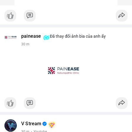
painease
Đã thay đổi ảnh bìa của anh ấy
30 m
V Stream
30 m
·
Youtube