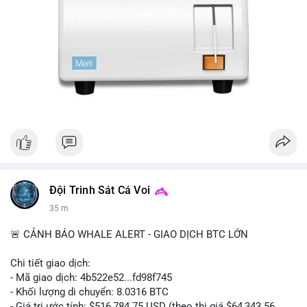
Đội Trinh Sát Cá Voi
35 m
🚨 CẢNH BÁO WHALE ALERT - GIAO DỊCH BTC LỚN
Chi tiết giao dịch:
- Mã giao dịch: 4b522e52...fd98f745
- Khối lượng di chuyển: 8.0316 BTC
- Giá trị ước tính: $516,784.75 USD (theo thị giá $64,343.56