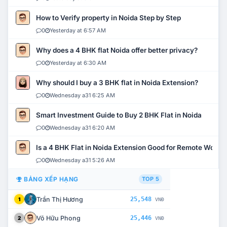
How to Verify property in Noida Step by Step
0
Yesterday at 6:57 AM
Why does a 4 BHK flat Noida offer better privacy?
0
Yesterday at 6:30 AM
Why should I buy a 3 BHK flat in Noida Extension?
0
Wednesday a31 6:25 AM
Smart Investment Guide to Buy 2 BHK Flat in Noida
0
Wednesday a31 6:20 AM
Is a 4 BHK Flat in Noida Extension Good for Remote Work?
0
Wednesday a31 5:26 AM
BẢNG XẾP HẠNG
TOP 5
Trần Thị Hương
25,548
1
VNĐ
Võ Hữu Phong
25,446
2
VNĐ