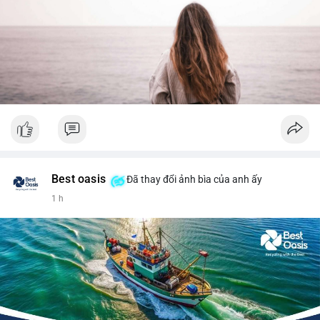
Best oasis
Đã thay đổi ảnh bìa của anh ấy
1 h