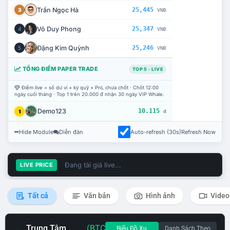
Trần Ngọc Hà
25,445
3
VNĐ
Võ Duy Phong
25,347
4
VNĐ
Đặng Kim Quỳnh
25,246
5
VNĐ
TỔNG ĐIỂM PAPER TRADE
TOP 5 · LIVE
Điểm live = số dư ví + ký quỹ + PnL chưa chốt · Chốt 12:00
ngày cuối tháng · Top 1 trên 20.000 đ nhận 30 ngày VIP Whale.
Demo123
10.115
1
đ
Hide Module
Diễn đàn
Auto-refresh (30s)
Refresh Now
Đang tải giá live...
LIVE PRICE
Tất cả
Văn bản
Hình ảnh
Video
Trung Tâm
(BTC
Biểu Đồ Xu
Danh Sách Theo