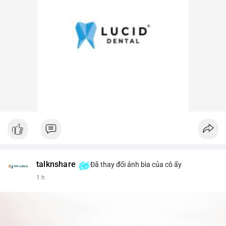
talknshare
Đã thay đổi ảnh bìa của cô ấy
1 h