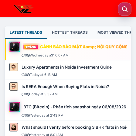
LATEST THREADS
HOTTEST THREADS
MOST VIEWED THRE
CẢNH BÁO BẢO MẬT &amp; NỘI QUY CỘNG ĐỒNG
VÀNG
0
Wednesday a31 6:07 AM
Luxury Apartments in Noida Investment Guide
0
Today at 6:13 AM
Is RERA Enough When Buying Flats in Noida?
0
Today at 5:37 AM
BTC (Bitcoin) - Phân tích snapshot ngày 06/08/2026
0
Yesterday at 2:43 PM
What should I verify before booking 3 BHK flats in Noida?
0
Yesterday at 8:01 AM