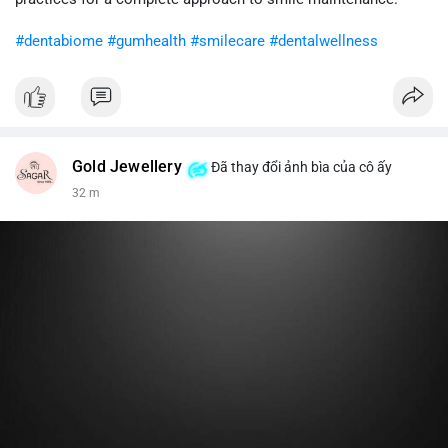
khi gia tăng vị thế.
#dentabiome
#gumhealth
#smilecare
#dentalwellness
#8dot0316btc
#chuyenlensan
#aplucbannganhan
#btcmempool
#516kusd
Gold Jewellery
Đã thay đổi ảnh bìa của cô ấy
32 m