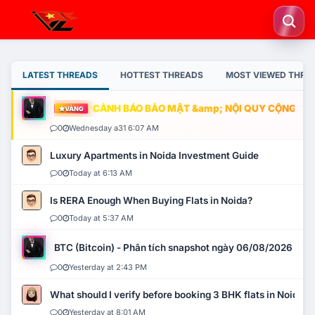
LATEST THREADS
HOTTEST THREADS
MOST VIEWED THRE
CẢNH BÁO BẢO MẬT &amp; NỘI QUY CỘNG ĐỒNG
VÀNG
0
Wednesday a31 6:07 AM
Luxury Apartments in Noida Investment Guide
0
Today at 6:13 AM
Is RERA Enough When Buying Flats in Noida?
0
Today at 5:37 AM
BTC (Bitcoin) - Phân tích snapshot ngày 06/08/2026
0
Yesterday at 2:43 PM
What should I verify before booking 3 BHK flats in Noida?
0
Yesterday at 8:01 AM