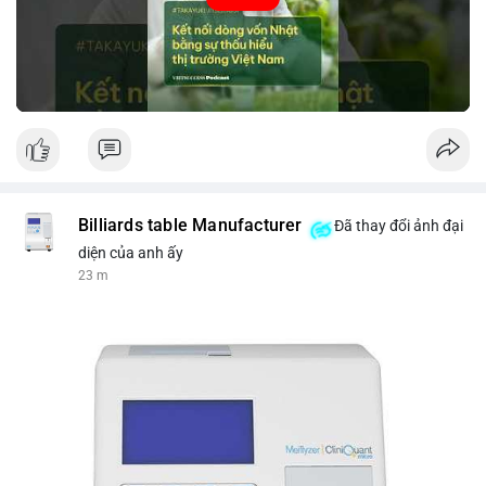
tin thị trường chính xác trong việc giảm rủi ro khi kết nối các
thị trường khác nhau.
🎥 Xem video trực tiếp tại:
Nguồn: VIETSUCCESS
Billiards table Manufacturer
Đã thay đổi ảnh đại
diện của anh ấy
23 m