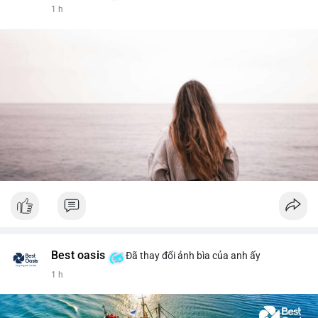
1 h
Best oasis
Đã thay đổi ảnh bìa của anh ấy
1 h