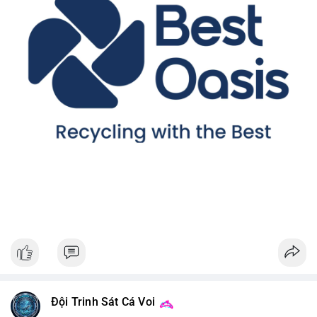
Đội Trinh Sát Cá Voi