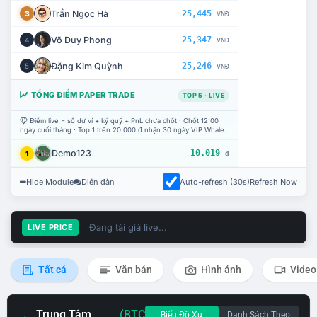
Trần Ngọc Hà
25,445
3
VNĐ
Võ Duy Phong
25,347
4
VNĐ
Đặng Kim Quỳnh
25,246
5
VNĐ
TỔNG ĐIỂM PAPER TRADE
TOP 5 · LIVE
Điểm live = số dư ví + ký quỹ + PnL chưa chốt · Chốt 12:00
ngày cuối tháng · Top 1 trên 20.000 đ nhận 30 ngày VIP Whale.
Demo123
10.019
1
đ
Hide Module
Diễn đàn
Auto-refresh (30s)
Refresh Now
Đang tải giá live...
LIVE PRICE
Tất cả
Văn bản
Hình ảnh
Video
Trung Tâm
(BTC
Biểu Đồ Xu
Danh Sách Theo