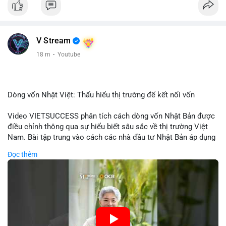
V Stream
18 m
·
Youtube
Dòng vốn Nhật Việt: Thấu hiểu thị trường để kết nối vốn
Video VIETSUCCESS phân tích cách dòng vốn Nhật Bản được
điều chỉnh thông qua sự hiểu biết sâu sắc về thị trường Việt
Nam. Bài tập trung vào cách các nhà đầu tư Nhật Bản áp dụng
chiến lược đầu tư phù hợp với điều kiện kinh tế địa phương, từ
Đọc thêm
đầu tư trực tiếp vào doanh nghiệp đến việc giao dịch tài chính.
Kết nối này không chỉ tạo cơ hội tăng trưởng cho Việt Nam mà
còn tạo ra động lực cho thị trường crypto địa phương khi các
nhà đầu tư đa quốc gia tìm kiếm cơ hội đa dạng. Các yếu tố
như chính sách tài chính Việt Nam, xu hướng đầu tư ESG, và
ổn định thị trường sẽ ảnh hưởng trực tiếp đến lưu lượng vốn
nhập khẩu từ Nhật Bản. Bài cũng nhấn mạnh vai trò của thông