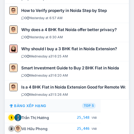
How to Verify property in Noida Step by Step
0
Yesterday at 6:57 AM
Why does a 4 BHK flat Noida offer better privacy?
0
Yesterday at 6:30 AM
Why should I buy a 3 BHK flat in Noida Extension?
0
Wednesday a31 6:25 AM
Smart Investment Guide to Buy 2 BHK Flat in Noida
0
Wednesday a31 6:20 AM
Is a 4 BHK Flat in Noida Extension Good for Remote Work?
0
Wednesday a31 5:26 AM
BẢNG XẾP HẠNG
TOP 5
Trần Thị Hương
25,548
1
VNĐ
Võ Hữu Phong
25,446
2
VNĐ