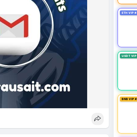
ETH VIP #
USDT VIP
BNB VIP 