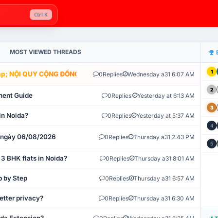
Ctrl K
MOST VIEWED THREADS
1
; NỘI QUY CỘNG ĐỒNG VLIKE.VN: HỆ THỐNG GIÁM SÁT TỰ ĐỘNG V
0
Replies
Wednesday a31 6:07 AM
2
ment Guide
0
Replies
Yesterday at 6:13 AM
3
in Noida?
0
Replies
Yesterday at 5:37 AM
4
t ngày 06/08/2026
0
Replies
Thursday a31 2:43 PM
5
 3 BHK flats in Noida?
0
Replies
Thursday a31 8:01 AM
p by Step
0
Replies
Thursday a31 6:57 AM
etter privacy?
0
Replies
Thursday a31 6:30 AM