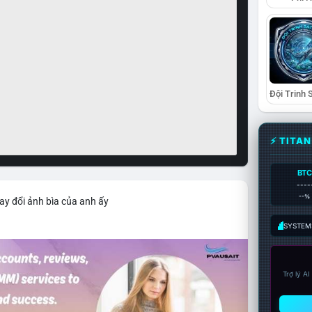
⚡ TITA
BTC
----
--%
ay đổi ảnh bìa của anh ấy
SYSTEM:
Trợ lý A