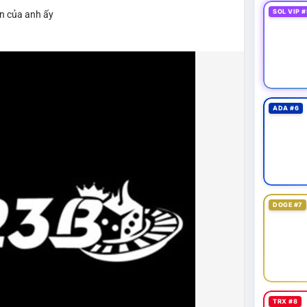
SOL VIP #
ện của anh ấy
ADA #6
DOGE #7
TRX #8