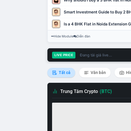
Why should I buy a 3 BHK flat in No
Smart Investment Guide to Buy 2 BH
Is a 4 BHK Flat in Noida Extension
Hide Module
Diễn đàn
Đang tải giá live...
LIVE PRICE
Tất cả
Văn bản
Hì
Trung Tâm Crypto
(BTC)