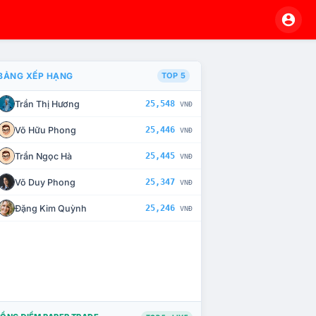
BẢNG XẾP HẠNG
TOP 5
Trần Thị Hương
25,548
VNĐ
À CHẾ TÀI XỬ LÝ VI PHẠM
Võ Hữu Phong
25,446
VNĐ
Trần Ngọc Hà
25,445
VNĐ
Võ Duy Phong
25,347
VNĐ
Đặng Kim Quỳnh
25,246
VNĐ