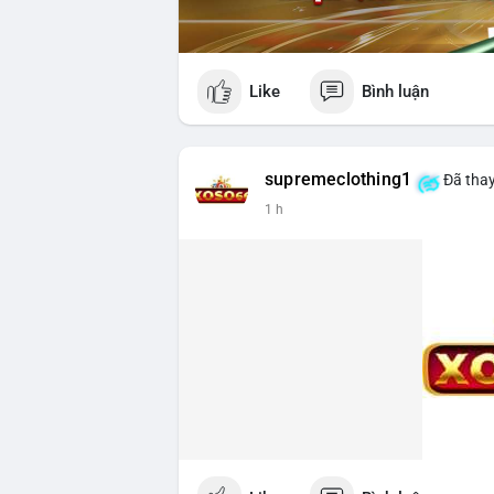
Like
Bình luận
supremeclothing1
Đã thay
1 h