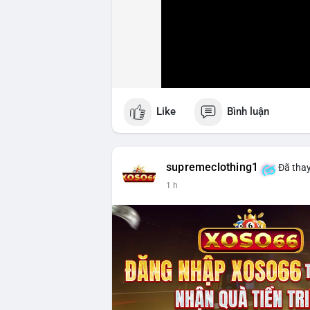
Like
Bình luận
supremeclothing1
Đã thay
1 h