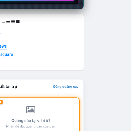
g ▁ ▂ ▃ ▄
t
news
esquare
ết tài trợ
Đăng quảng cáo
1
Quảng cáo tại vị trí #1
Nhấn để đặt quảng cáo của bạn