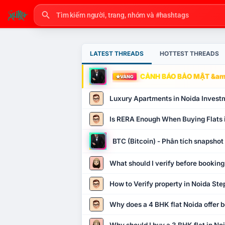
LATEST THREADS
HOTTEST THREADS
CẢNH BÁO BẢO MẬT &amp
VÀNG
Luxury Apartments in Noida Invest
Is RERA Enough When Buying Flats 
BTC (Bitcoin) - Phân tích snapsho
What should I verify before booking
How to Verify property in Noida Ste
Why does a 4 BHK flat Noida offer b