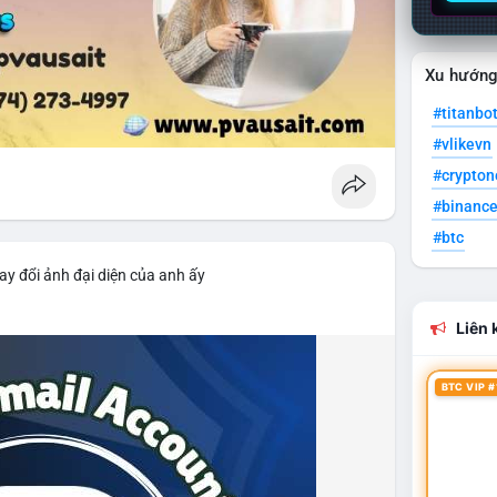
Xu hướn
#titanbo
#vlikevn
#crypto
#binanc
#btc
ay đổi ảnh đại diện của anh ấy
Liên k
BTC VIP #