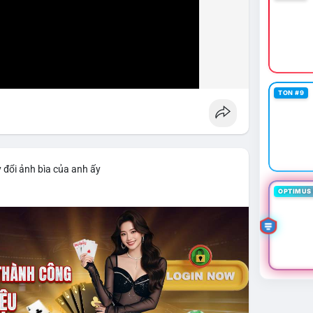
TON #9
 đổi ảnh bìa của anh ấy
OPTIMUS 