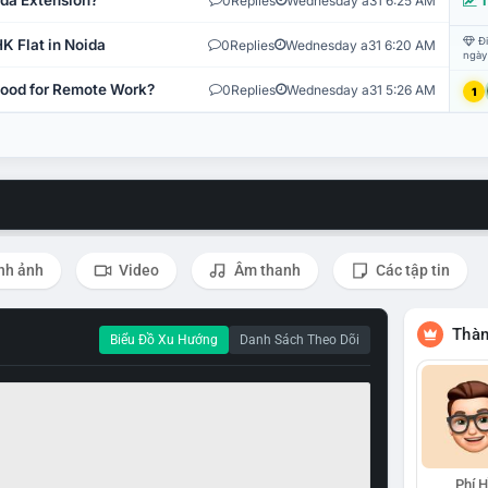
ida Extension?
0
Replies
Wednesday a31 6:25 AM
T
Đi
K Flat in Noida
0
Replies
Wednesday a31 6:20 AM
ngày
 Good for Remote Work?
0
Replies
Wednesday a31 5:26 AM
1
nh ảnh
Video
Âm thanh
Các tập tin
Thàn
Biểu Đồ Xu Hướng
Danh Sách Theo Dõi
Phí 