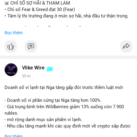
📊 CHỈ SỐ SỢ HÃI & THAM LAM
$btc $eth $sol $xrp $cc $sky $sand $skr
#skr
• Chỉ số Fear & Greed đạt 30 (Fear)
• Tâm lý thị trường đang ở mức sợ hãi, nhà đầu tư thận trọng.
#vlikevn
#titanbot
📈 XU HƯỚNG TÌM KIẾM & THẢO LUẬN
Đọc thêm
📰 Nguồn: Decrypt
• CoinGecko Trending: PENGU, TUT, ACE, CASHCAT, ANSEM,
STONKBROKER, UNI
• LunarCrush Trending: Ethereum, Solana, Dogecoin, Polkadot,
Chainlink, Taylor Swift, Tesla
• Google Trends Việt Nam: Real Madrid, Giao hữu câu lạc bộ,
Tinh hà say hi
Vlike Wire
35 m
💬 DÒNG CHẢY TIN TỨC & TRUYỀN THÔNG
• Binance Square: Cộng đồng đang tranh luận về lệnh
Doanh số ví lạnh tại Nga tăng gấp đôi trước thềm luật mới
Long/Short, kỳ vọng vào các kèo $ACE, $RAVE và lo ngại tin
xấu từ SpaceX/Musk.
- Doanh số ví phần cứng tại Nga tăng hơn 100%.
• Tin tức quốc tế: US spot Bitcoin ETFs ghi nhận dòng tiền 1 tỷ
- Giá trung bình trên Wildberries giảm 13% xuống còn 7.900
USD; Nansen founder dự báo Bitcoin không dưới 60K; Chi tiêu
rubles.
thẻ Crypto đạt ATH 759 triệu USD.
- mở rộng danh mục sản phẩm ví lạnh.
• Thông báo Binance: Hỗ trợ cổ tức Apple/IBM qua bStocks;
- Nhu cầu tăng mạnh khi các quy định mới về crypto sắp được
Ra mắt giải đấu MMT Trading Tournament; Tiếp tục chiến dịch
áp dụng.
Đọc thêm