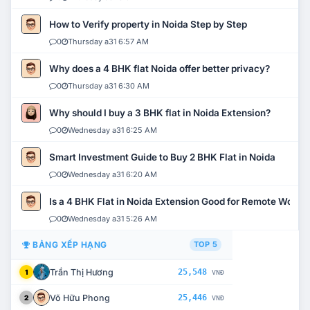
How to Verify property in Noida Step by Step
0
Thursday a31 6:57 AM
Why does a 4 BHK flat Noida offer better privacy?
0
Thursday a31 6:30 AM
Why should I buy a 3 BHK flat in Noida Extension?
0
Wednesday a31 6:25 AM
Smart Investment Guide to Buy 2 BHK Flat in Noida
0
Wednesday a31 6:20 AM
Is a 4 BHK Flat in Noida Extension Good for Remote Work?
0
Wednesday a31 5:26 AM
BẢNG XẾP HẠNG
TOP 5
Trần Thị Hương
25,548
1
VNĐ
Võ Hữu Phong
25,446
2
VNĐ