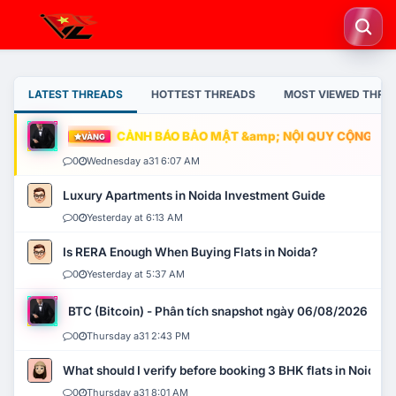
LATEST THREADS
HOTTEST THREADS
MOST VIEWED THRE
CẢNH BÁO BẢO MẬT &amp; NỘI QUY CỘNG ĐỒNG
VÀNG
0
Wednesday a31 6:07 AM
Luxury Apartments in Noida Investment Guide
0
Yesterday at 6:13 AM
Is RERA Enough When Buying Flats in Noida?
0
Yesterday at 5:37 AM
BTC (Bitcoin) - Phân tích snapshot ngày 06/08/2026
0
Thursday a31 2:43 PM
What should I verify before booking 3 BHK flats in Noida?
0
Thursday a31 8:01 AM