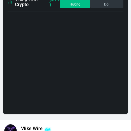
Crypto
)
Hướng
Dõi
Vlike Wire