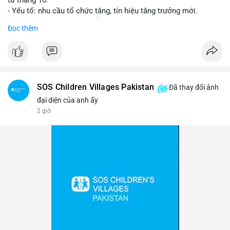
- Yếu tố: nhu cầu tổ chức tăng, tín hiệu tăng trưởng mới.
- Tác động: giá BTC có thể tăng, thị trường ETF tiếp tục hấp
Đọc thêm
dẫn.
#binancesquare
#cryptonews
#btc
$btc
SOS Children Villages Pakistan
Đã thay đổi ảnh
#vlikevn
#titanbot
đại diện của anh ấy
2 giờ
📰 Nguồn: Cointelegraph