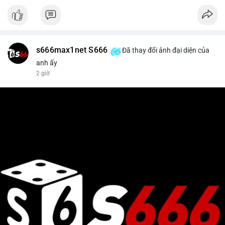
s666max1net S666
Đã thay đổi ảnh đại diện của
anh ấy
2 giờ