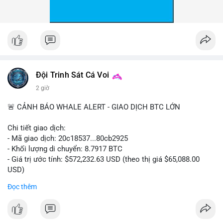
Đội Trinh Sát Cá Voi
2 giờ
🚨 CẢNH BÁO WHALE ALERT - GIAO DỊCH BTC LỚN
Chi tiết giao dịch:
- Mã giao dịch: 20c18537...80cb2925
- Khối lượng di chuyển: 8.7917 BTC
- Giá trị ước tính: $572,232.63 USD (theo thị giá $65,088.00
USD)
- Thời gian: 16:19:57 2026-08-08 UTC
Đọc thêm
Nhận định phân tích hành vi của Cá voi dựa trên giao dịch này:
Khối lượng 8.79 BTC tương đương hơn nửa triệu USD được di
chuyển trong một giao dịch đơn lẻ cho thấy chủ thể có quy mô