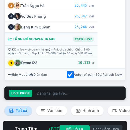
Trần Ngọc Hà
25,445
3
VNĐ
Võ Duy Phong
25,347
4
VNĐ
Đặng Kim Quỳnh
25,246
5
VNĐ
TỔNG ĐIỂM PAPER TRADE
TOP 5 · LIVE
Điểm live = số dư ví + ký quỹ + PnL chưa chốt · Chốt 12:00
ngày cuối tháng · Top 1 trên 20.000 đ nhận 30 ngày VIP Whale.
Demo123
10.115
1
đ
Hide Module
Diễn đàn
Auto-refresh (30s)
Refresh Now
Đang tải giá live...
LIVE PRICE
Tất cả
Văn bản
Hình ảnh
Video
Trung Tâm
(BTC
Biểu Đồ Xu
Danh Sách Theo