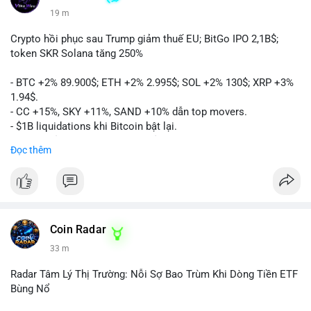
19 m
Crypto hồi phục sau Trump giảm thuế EU; BitGo IPO 2,1B$;
token SKR Solana tăng 250%
- BTC +2% 89.900$; ETH +2% 2.995$; SOL +2% 130$; XRP +3%
1.94$.
- CC +15%, SKY +11%, SAND +10% dẫn top movers.
- $1B liquidations khi Bitcoin bật lại.
- Trump hủy thuế EU, tín hiệu giảm áp lực.
Đọc thêm
- Vitalik đề xuất DVT staking cho Ethereum.
- BitGo IPO 18$/cổ phiếu, trị giá ~2B$.
- Senate Ag Committee tiến hành Clarity Act.
- Newrez tính crypto vào điều kiện vay nhà.
- HK cấp giấy phép stablecoin mới.
- Tòa án Nga công nhận crypto là tài sản.
Coin Radar
- Trump hy vọng ký bill cấu trúc thị trường crypto.
33 m
- Saga EVM bị hack 7M$, quỹ trộm chuyển sang Ethereum.
- Steak ’n Shake thưởng BTC cho nhân viên.
Radar Tâm Lý Thị Trường: Nỗi Sợ Bao Trùm Khi Dòng Tiền ETF
#binancesquare
#cryptonews
#btc
#eth
#sol
#xrp
#cc
#sky
Bùng Nổ
#sand
#bitgo
#solana
#stablecoin
#regulation