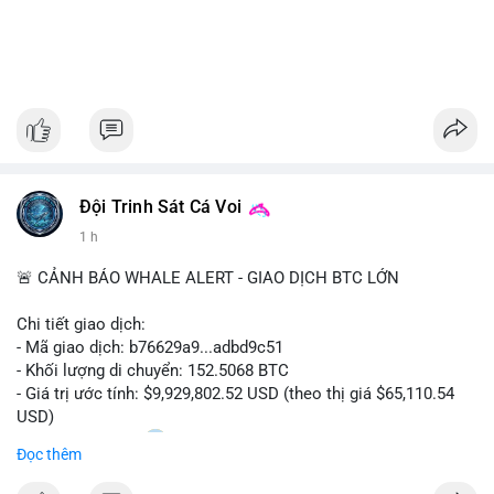
Đội Trinh Sát Cá Voi
1 h
🚨 CẢNH BÁO WHALE ALERT - GIAO DỊCH BTC LỚN
Chi tiết giao dịch:
- Mã giao dịch: b76629a9...adbd9c51
- Khối lượng di chuyển: 152.5068 BTC
- Giá trị ước tính: $9,929,802.52 USD (theo thị giá $65,110.54
USD)
- Thời gian: 17:20
1 2026-08-08 UTC
Đọc thêm
Nhận định phân tích hành vi của Cá voi dựa trên giao dịch này: