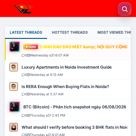
LATEST THREADS
HOTTEST THREADS
MOST VIEWED THRE
CẢNH BÁO BẢO MẬT &amp; NỘI QUY CỘNG ĐỒNG
VÀNG
0
Wednesday a31 6:07 AM
Luxury Apartments in Noida Investment Guide
0
Yesterday at 6:13 AM
Is RERA Enough When Buying Flats in Noida?
0
Yesterday at 5:37 AM
BTC (Bitcoin) - Phân tích snapshot ngày 06/08/2026
0
Thursday a31 2:43 PM
What should I verify before booking 3 BHK flats in Noida?
0
Thursday a31 8:01 AM