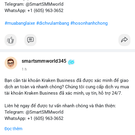
tiếp theo từ địa chỉ này để xác định điểm đến của dòng tiền.
Telegram: @SmartSMMworld
Tránh hành động theo cảm xúc; hãy dựa trên dữ liệu xác nhận
WhatsApp: +1 (605) 963-3652
và quản lý rủi ro chặt chẽ trong bối cảnh biến động có thể gia
tăng.
#muabanglaixe
#dichvulambang
#hosonhanhchong
#87917btc
#572kusd
#vilanh
#tichluydaihan
#btcmempool
smartsmmworld345
1 h
Bạn cần tài khoản Kraken Business đã được xác minh để giao
dịch an toàn và nhanh chóng? Chúng tôi cung cấp dịch vụ mua
tài khoản Kraken Business đã xác minh, uy tín, hỗ trợ 24/7.
Liên hệ ngay để được tư vấn nhanh chóng và thân thiện:
Telegram: @SmartSMMworld
WhatsApp: +1 (605) 963-3652
Đọc thêm
#buyverifiedkrakenbusinessaccounts
#krakenbusiness