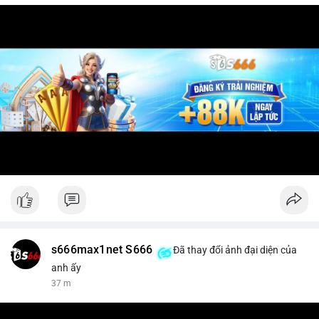
s666max1net S666
Đã thay đổi ảnh đại diện của
anh ấy
37 m