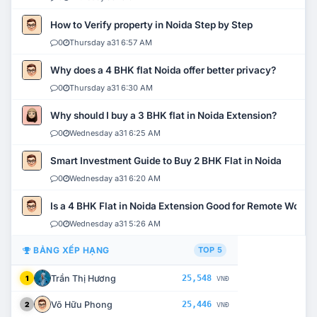
How to Verify property in Noida Step by Step
0
Thursday a31 6:57 AM
Why does a 4 BHK flat Noida offer better privacy?
0
Thursday a31 6:30 AM
Why should I buy a 3 BHK flat in Noida Extension?
0
Wednesday a31 6:25 AM
Smart Investment Guide to Buy 2 BHK Flat in Noida
0
Wednesday a31 6:20 AM
Is a 4 BHK Flat in Noida Extension Good for Remote Work?
0
Wednesday a31 5:26 AM
BẢNG XẾP HẠNG
TOP 5
Trần Thị Hương
25,548
1
VNĐ
Võ Hữu Phong
25,446
2
VNĐ