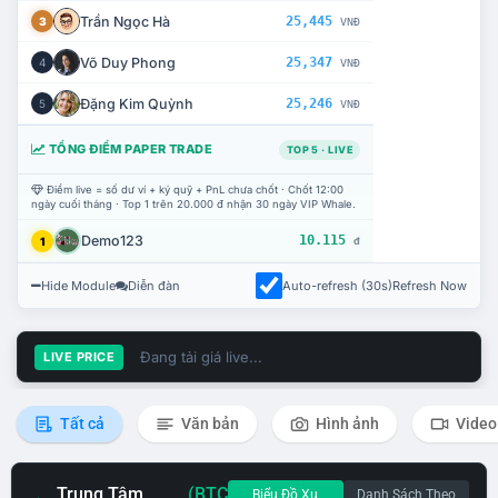
Trần Ngọc Hà
25,445
3
VNĐ
Võ Duy Phong
25,347
4
VNĐ
Đặng Kim Quỳnh
25,246
5
VNĐ
TỔNG ĐIỂM PAPER TRADE
TOP 5 · LIVE
Điểm live = số dư ví + ký quỹ + PnL chưa chốt · Chốt 12:00
ngày cuối tháng · Top 1 trên 20.000 đ nhận 30 ngày VIP Whale.
Demo123
10.115
1
đ
Hide Module
Diễn đàn
Auto-refresh (30s)
Refresh Now
Đang tải giá live...
LIVE PRICE
Tất cả
Văn bản
Hình ảnh
Video
Trung Tâm
(BTC
Biểu Đồ Xu
Danh Sách Theo