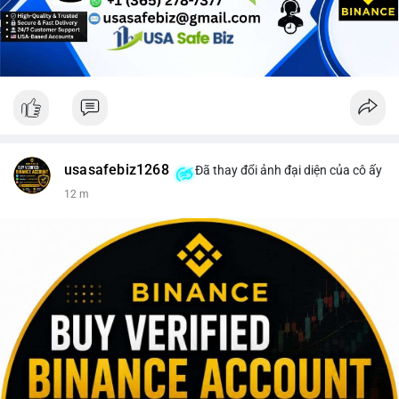
Lời khuyên cho nhà đầu tư nhỏ lẻ: Theo dõi sát điểm đến của
dòng tiền này trong 24-48 giờ tới. Nếu BTC được nạp lên sàn
giao dịch, hãy thận trọng với khả năng điều chỉnh giá và cân
nhắc chốt lời một phần. Ngược lại, nếu dòng tiền chuyển vào ví
lạnh, đây là cơ hội để xem xét gia tăng vị thế trong dài hạn.
#152dot5btc
#giaodichlon
#aplucban
#vilanh
#btcmempool
usasafebiz1268
Đã thay đổi ảnh đại diện của cô ấy
12 m