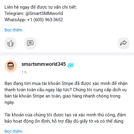
Liên hệ ngay để được tư vấn chi tiết:
Telegram: @SmartSMMworld
WhatsApp: +1 (605) 963-3652
Đọc thêm
Lưu ý: Việc mua bán tài khoản có thể vi phạm điều khoản dịch
vụ của Wise. Hãy cân nhắc kỹ trước khi quyết định.
#wise
#transferwise
#taikhoanxacminh
#dichvutaichinh
smartsmmworld345
1 h
Bạn đang tìm mua tài khoản Stripe đã được xác minh để nhận
thanh toán toàn cầu ngay lập tức? Chúng tôi cung cấp dịch vụ
bán tài khoản Stripe an toàn, giao hàng nhanh chóng trong
ngày.
Tài khoản của chúng tôi được tạo và xác minh thủ công, đảm
bảo hoạt động ổn định, hỗ trợ đầy đủ giấy tờ và có thể dùng
ngay cho doanh nghiệp của bạn.
Đọc thêm