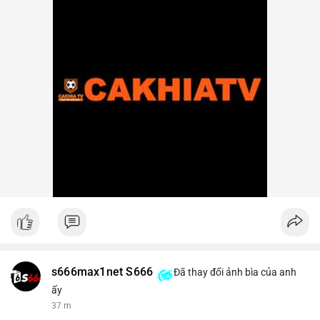
s666max1net S666
Đã thay đổi ảnh bìa của anh
ấy
37 m