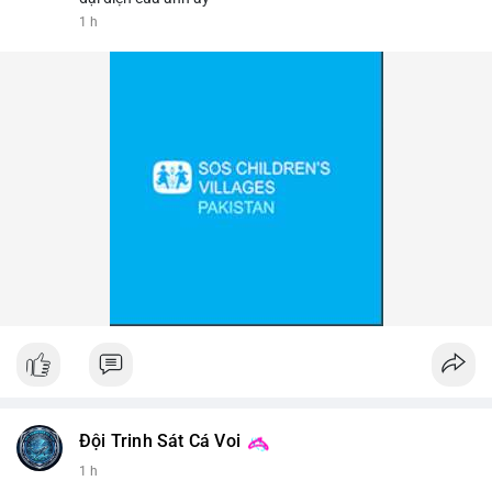
1 h
📰 Nguồn: Cointelegraph
Đội Trinh Sát Cá Voi
1 h