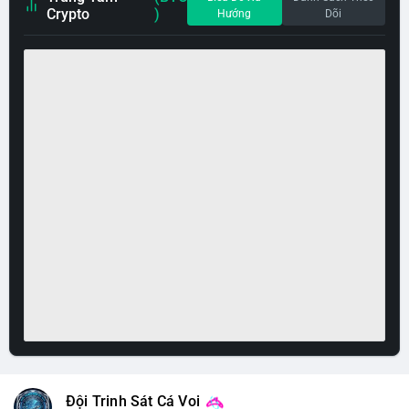
Crypto
)
Hướng
Dõi
Đội Trinh Sát Cá Voi