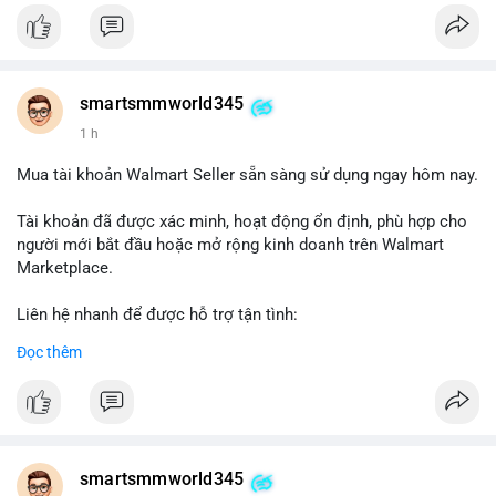
#verifiedaccounts
smartsmmworld345
1 h
Mua tài khoản Walmart Seller sẵn sàng sử dụng ngay hôm nay.
Tài khoản đã được xác minh, hoạt động ổn định, phù hợp cho
người mới bắt đầu hoặc mở rộng kinh doanh trên Walmart
Marketplace.
Liên hệ nhanh để được hỗ trợ tận tình:
Telegram: @SmartSMMworld
Đọc thêm
WhatsApp: +1 (605) 963-3652
#buywalmartselleraccounts
#walmartseller
#ecommercesolutions
smartsmmworld345