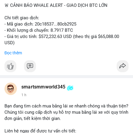
🚨 CẢNH BÁO WHALE ALERT - GIAO DỊCH BTC LỚN
Chi tiết giao dịch:
- Mã giao dịch: 20c18537...80cb2925
- Khối lượng di chuyển: 8.7917 BTC
- Giá trị ước tính: $572,232.63 USD (theo thị giá $65,088.00
USD)
- Thời gian: 16:19:57 2026-08-08 UTC
Đọc thêm
Nhận định phân tích hành vi của Cá voi dựa trên giao dịch này:
Khối lượng 8.79 BTC tương đương hơn nửa triệu USD được di
chuyển trong một giao dịch đơn lẻ cho thấy chủ thể có quy mô
tài chính lớn. Hành vi này có thể phản ánh một cá voi đang tái
cơ cấu danh mục: chuyển tài sản từ ví nóng sang ví lạnh nhằm
smartsmmworld345
tích trữ dài hạn, hoặc chuẩn bị thanh khoản để thực hiện lệnh
1 h
bán trên sàn. Nếu dòng tiền này đổ vào sàn giao dịch, áp lực
bán ngắn hạn có thể xuất hiện, gây biến động giá. Ngược lại,
Bạn đang tìm cách mua bằng lái xe nhanh chóng và thuận tiện?
nếu chuyển sang ví lạnh, tín hiệu này cho thấy niềm tin nắm giữ
Chúng tôi cung cấp dịch vụ hỗ trợ mua bằng lái xe với quy trình
của nhà đầu tư lớn vẫn còn vững chắc.
đơn giản, tiết kiệm thời gian.
Lời khuyên cho nhà đầu tư nhỏ lẻ: Theo dõi sát các giao dịch
Liên hệ ngay để được tư vấn chi tiết: