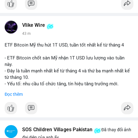
Vlike Wire
43 m
ETF Bitcoin Mỹ thu hút 1T USD, tuần tốt nhất kể từ tháng 4
- ETF Bitcoin chốt sàn Mỹ nhận 1T USD lưu lượng vào tuần
này.
- Đây là tuần mạnh nhất kể từ tháng 4 và thứ ba mạnh nhất kể
từ tháng 10.
- Yếu tố: nhu cầu tổ chức tăng, tín hiệu tăng trưởng mới.
- Tác động: giá BTC có thể tăng, thị trường ETF tiếp tục hấp
Đọc thêm
dẫn.
#binancesquare
#cryptonews
#btc
$btc
SOS Children Villages Pakistan
Đã thay đổi ảnh
#vlikevn
#titanbot
đại diện của anh ấy