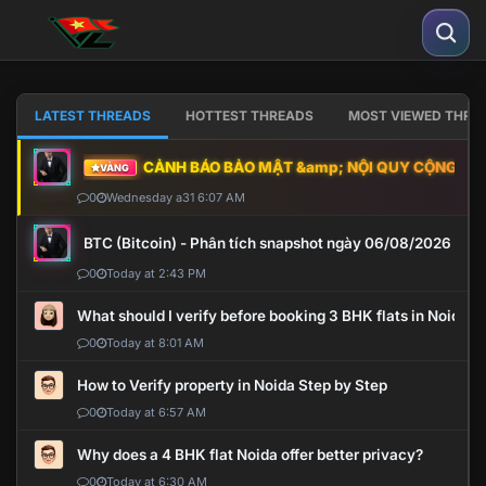
LATEST THREADS
HOTTEST THREADS
MOST VIEWED THRE
CẢNH BÁO BẢO MẬT &amp; NỘI QUY CỘNG ĐỒNG
VÀNG
0
Wednesday a31 6:07 AM
BTC (Bitcoin) - Phân tích snapshot ngày 06/08/2026
0
Today at 2:43 PM
What should I verify before booking 3 BHK flats in Noida?
0
Today at 8:01 AM
How to Verify property in Noida Step by Step
0
Today at 6:57 AM
Why does a 4 BHK flat Noida offer better privacy?
0
Today at 6:30 AM