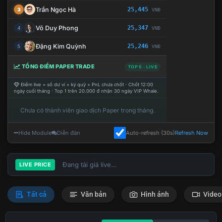
Trần Ngọc Hà
25,445
3
VNĐ
Võ Duy Phong
25,347
4
VNĐ
Đặng Kim Quỳnh
25,246
5
VNĐ
TỔNG ĐIỂM PAPER TRADE
TOP 5 · LIVE
Điểm live = số dư ví + ký quỹ + PnL chưa chốt · Chốt 12:00
ngày cuối tháng · Top 1 trên 20.000 đ nhận 30 ngày VIP Whale.
Chưa có thành viên giao dịch Paper trong tháng.
Hide Module
Diễn đàn
Auto-refresh (30s)
Refresh Now
Đang tải giá live...
LIVE PRICE
Tất cả
Văn bản
Hình ảnh
Video