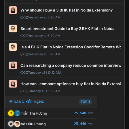
Why should I buy a 3 BHK flat in Noida Extension?
0
Yesterday at 6:25 AM
Smart Investment Guide to Buy 2 BHK Flat in Noida
0
Yesterday at 6:20 AM
Is a 4 BHK Flat in Noida Extension Good for Remote Work?
0
Yesterday at 5:26 AM
Can researching a company reduce common interview mi
0
Tuesday a31 10:12 AM
How can I compare options to buy flat in Noida Extension?
0
Tuesday a31 6:30 AM
BẢNG XẾP HẠNG
TOP 5
Trần Thị Hương
25,548
1
VNĐ
Võ Hữu Phong
25,446
2
VNĐ