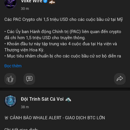
Vlike Wire
30 m
Các PAC Crypto chi 1,5 triệu USD cho các cuộc bầu cử tại Mỹ
• Các Ủy ban Hành động Chính trị (PAC) liên quan đến crypto
đã chi hơn 1,5 triệu USD cho truyền thông.
• Khoản đầu tư này tập trung vào 4 cuộc đua tại Hạ viện và
Thượng viện Hoa Kỳ.
• Mục tiêu nhằm chuẩn bị cho các cuộc bầu cử sơ bộ diễn ra
vào ngày 18 tháng 8.
Đọc thêm
#cryptonews
#politics
#usa
#binancesquare
$btc $eth
#vlikevn
#titanbot
Đội Trinh Sát Cá Voi
38 m
📰 Nguồn: Cointelegraph
🚨 CẢNH BÁO WHALE ALERT - GIAO DỊCH BTC LỚN