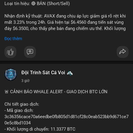
Loại tín hiệu: 🔴 BÁN (Short/Sell)
Nhận định kỹ thuật: AVAX đang chịu áp lực giảm giá rõ rệt khi
mất 3.23% trong 24h. Giá hiện tại $6.4560 đang tiến sát vùng
đáy $6.3500, cho thấy phe bán đang chiếm ưu thế. Khối lượng
giao dịch 2.14 triệu AVAX phản ánh dòng tiền thoát ra khỏi thị
Đọc thêm
trường. Biên độ dao động trong ngày khá rộng (5.6%), tạo điều
kiện cho các lệnh short ngắn hạn.
Khuyến nghị giao dịch cụ thể:
- Vùng Entry: $6.4500 - $6.4800
- Mục tiêu chốt lời (Take Profit - TP): TP1: $6.3500, TP2:
Đội Trinh Sát Cá Voi
$6.2800
3 giờ
- Cắt lỗ (Stop Loss - SL): $6.5800
🚨 CẢNH BÁO WHALE ALERT - GIAO DỊCH BTC LỚN
Lời khuyên quản trị vốn: Khối lượng lệnh khuyến nghị tối đa 2-
3% tổng vốn, đặt SL cứng ngay sau khi vào lệnh để bảo vệ tài
Chi tiết giao dịch:
khoản trước biến động bất thường.
- Mã giao dịch:
3c36356cace70a6eedbe0fb805d1d81cf28c0eab523bb9d671ce7
#shortavax
#avax6450
#bearishavax
#vungbiendong24h
0e5c8bd1034
- Khối lượng di chuyển: 11.3377 BTC