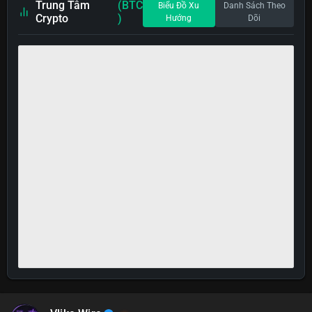
Trung Tâm
(BTC
Biểu Đồ Xu
Danh Sách Theo
Crypto
)
Hướng
Dõi