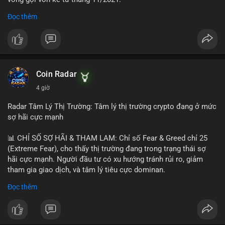
Đọc thêm
Lời khuyên ngắn gọn cho nhà đầu tư nhỏ lẻ:
#jpyc
#cryptonews
#web3
#japan
#blockchain
Nhà đầu tư nên theo dõi sát dòng tiền tiếp theo từ địa chỉ này.
Tránh hành động theo cảm xúc; hãy chờ xác nhận hướng đi của
$btc $eth
dòng tiền trước khi đưa ra quyết định vào lệnh, đồng thời đặt
lệnh dừng lỗ chặt chẽ để quản trị rủi ro trong bối cảnh thanh
#vlikevn
#titanbot
khoản mỏng.
Coin Radar
📰 Nguồn: CoinDesk
4 giờ
#25dot8btc
#dichuyen1_66trieuusd
#khangcu64556
#whalebtc
#theodoidongtien
Radar Tâm Lý Thị Trường: Tâm lý thị trường crypto đang ở mức
sợ hãi cực mạnh
📊 CHỈ SỐ SỢ HÃI & THAM LAM: Chỉ số Fear & Greed chỉ 25
(Extreme Fear), cho thấy thị trường đang trong trạng thái sợ
hãi cực mạnh. Người đầu tư có xu hướng tránh rủi ro, giảm
tham gia giao dịch, và tâm lý tiêu cực dominan.
Đọc thêm
📈 XU HƯỚNG TÌM KIẾM & THẢO LUẬN: Coin được tìm kiếm
nhiều nhất trên CoinGecko là Cash Cat (CASHCAT), Bitcoin
(BTC), Sui (SUI), Pudgy Penguins (PENGU). Trên Google Trends
Việt Nam, từ khóa như 'con riêng', 'phạm nhật minh anh' và 'tô