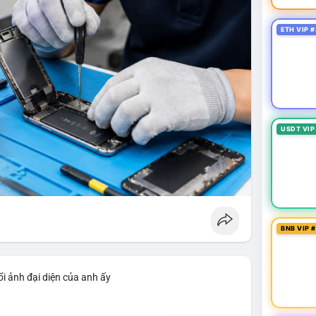
ETH VIP #
USDT VIP
BNB VIP 
i ảnh đại diện của anh ấy