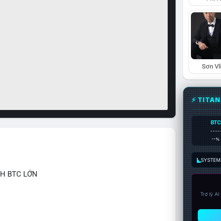
Sơn Vl
⚡ TITA
BTC
----
--%
SYSTEM:
CH BTC LỚN
Trợ lý A