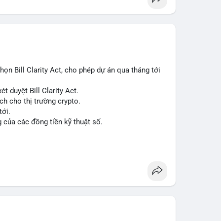
n Bill Clarity Act, cho phép dự án qua tháng tới
t duyệt Bill Clarity Act.
ch cho thị trường crypto.
tới.
g của các đồng tiền kỹ thuật số.
n
#ussenate
#clarityact