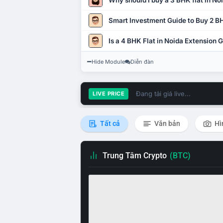
Why should I buy a 3 BHK flat in No
Smart Investment Guide to Buy 2 BH
Is a 4 BHK Flat in Noida Extension
Hide Module
Diễn đàn
Đang tải giá live...
LIVE PRICE
Tất cả
Văn bản
Hì
Trung Tâm Crypto
(BTC)