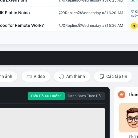
ida Extension?
0
Replies
Wednesday a31 6:25 AM
T
Đi
K Flat in Noida
0
Replies
Wednesday a31 6:20 AM
ngày
 Good for Remote Work?
0
Replies
Wednesday a31 5:26 AM
1
nh ảnh
Video
Âm thanh
Các tập tin
Thàn
Biểu Đồ Xu Hướng
Danh Sách Theo Dõi
Phí 