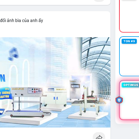
đổi ảnh bìa của anh ấy
TON #9
OPTIMUS 