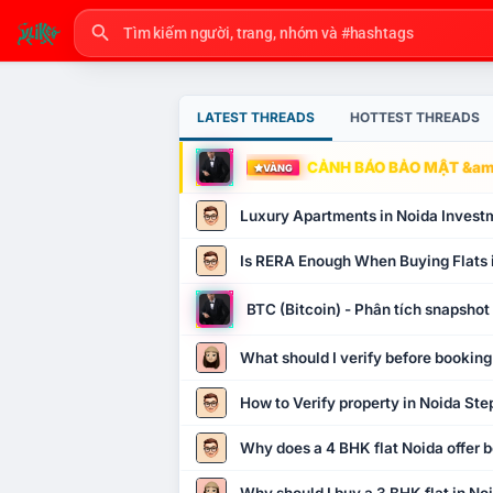
LATEST THREADS
HOTTEST THREADS
CẢNH BÁO BẢO MẬT &amp
VÀNG
Luxury Apartments in Noida Invest
Is RERA Enough When Buying Flats 
BTC (Bitcoin) - Phân tích snapsho
What should I verify before booking
How to Verify property in Noida Ste
Why does a 4 BHK flat Noida offer b