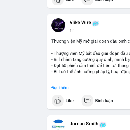
Vlike Wire
1 h
Thượng viện Mỹ mở giai đoạn đầu bình chọ
- Thượng viện Mỹ bắt đầu giai đoạn đầu xé
- Bill nhằm tăng cường quy định, minh bạ
- Đạt 60 phiếu cần thiết để tiến tới tháng 
- Bill có thể ảnh hưởng pháp lý, hoạt độn
#binancesquare
#cryptonews
#regulatio
Đọc thêm
$btc $eth
Like
Bình luận
#vlikevn
#titanbot
📰 Nguồn: CoinDesk
Jordan Smith