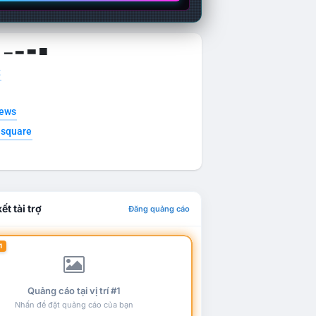
g ▁ ▂ ▃ ▄
t
news
esquare
ết tài trợ
Đăng quảng cáo
1
Quảng cáo tại vị trí #1
Nhấn để đặt quảng cáo của bạn