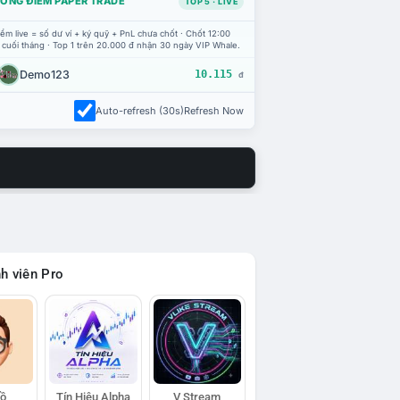
ỔNG ĐIỂM PAPER TRADE
TOP 5 · LIVE
ểm live = số dư ví + ký quỹ + PnL chưa chốt · Chốt 12:00
 cuối tháng · Top 1 trên 20.000 đ nhận 30 ngày VIP Whale.
Demo123
10.115
đ
Auto-refresh (30s)
Refresh Now
h viên Pro
Hồ
Tín Hiệu Alpha
V Stream