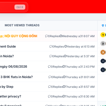
Ctrl K
MOST VIEWED THREADS
1
; NỘI QUY CỘNG ĐỒNG VLIKE.VN: HỆ THỐNG GIÁM SÁT TỰ ĐỘNG V
0
Replies
Wednesday a31 6:07 AM
2
ment Guide
0
Replies
Yesterday at 6:13 AM
3
in Noida?
0
Replies
Yesterday at 5:37 AM
4
t ngày 06/08/2026
0
Replies
Thursday a31 2:43 PM
5
 3 BHK flats in Noida?
0
Replies
Thursday a31 8:01 AM
p by Step
0
Replies
Thursday a31 6:57 AM
etter privacy?
0
Replies
Thursday a31 6:30 AM