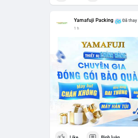
Yamafuji Packing
Đã thay 
1 h
Like
Bình luận