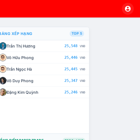
BẢNG XẾP HẠNG
TOP 5
Trần Thị Hương
25,548
VNĐ
À CHẾ TÀI XỬ LÝ VI PHẠM
Võ Hữu Phong
25,446
VNĐ
Trần Ngọc Hà
25,445
VNĐ
Võ Duy Phong
25,347
VNĐ
Đặng Kim Quỳnh
25,246
VNĐ