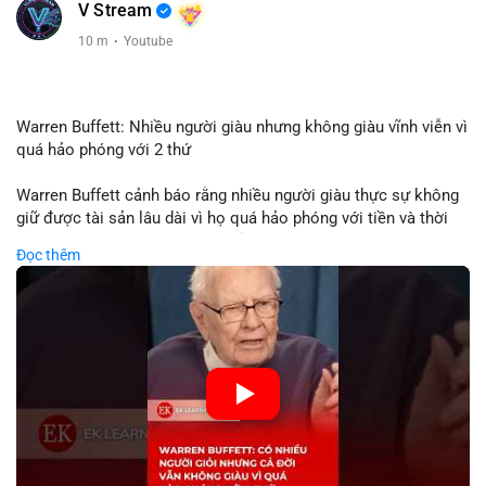
V Stream
10 m
·
Youtube
Warren Buffett: Nhiều người giàu nhưng không giàu vĩnh viễn vì
quá hảo phóng với 2 thứ
Warren Buffett cảnh báo rằng nhiều người giàu thực sự không
giữ được tài sản lâu dài vì họ quá hảo phóng với tiền và thời
gian. Quyên góp liên tục làm giảm vốn đầu tư, hạn chế lợi
Đọc thêm
nhuận tái đầu tư và suy giảm sức mạnh tăng trưởng danh mục.
Đối với nhà đầu tư crypto, giữ lại lợi nhuận để tái đầu tư vào
dự án tiềm năng quan trọng hơn chia sẻ quá mức. Cân bằng
đóng góp xã hội và bảo vệ tài sản giúp nhà đầu tư đạt được
bền vững tài chính mà Buffett đề cao.
🎥 Xem video trực tiếp tại:
Nguồn: KIEN THUC KINH TE