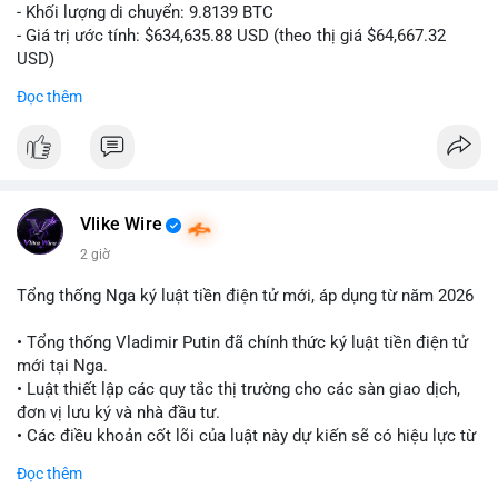
- Khối lượng di chuyển: 9.8139 BTC
- Giá trị ước tính: $634,635.88 USD (theo thị giá $64,667.32
USD)
- Thời gian: 10:19:26 2026-08-06 UTC
Đọc thêm
Nhận định phân tích:
Giao dịch 9.81 BTC trị giá hơn 634 nghìn USD được phát hiện
trong mempool chưa xác nhận. Khối lượng này ở mức trung
bình lớn, cho thấy cá nhân hoặc tổ chức sở hữu tài sản đáng
kể. Hành vi chuyển tiền vào khung giờ sáng sớm UTC thường
Vlike Wire
phản ánh hoạt động có chủ đích, có thể là tái phân bổ danh
2 giờ
mục hoặc chuẩn bị thanh khoản. Nếu điểm đến là ví sàn giao
dịch, áp lực bán ngắn hạn có thể hình thành. Ngược lại, nếu
Tổng thống Nga ký luật tiền điện tử mới, áp dụng từ năm 2026
dòng tiền đổ về ví lạnh, tín hiệu tích lũy dài hạn được củng cố.
Mức giá 64,667 USD là vùng nhạy cảm, nơi phe mua và phe bán
• Tổng thống Vladimir Putin đã chính thức ký luật tiền điện tử
đang giằng co. Tâm lý thị trường có thể phản ứng nhanh nếu
mới tại Nga.
giao dịch này đi kèm các lệnh chuyển lớn khác.
• Luật thiết lập các quy tắc thị trường cho các sàn giao dịch,
đơn vị lưu ký và nhà đầu tư.
Lời khuyên:
• Các điều khoản cốt lõi của luật này dự kiến sẽ có hiệu lực từ
Nhà đầu tư nhỏ lẻ nên theo dõi xác nhận giao dịch và hướng đi
tháng 9 năm 2026.
Đọc thêm
của dòng tiền trước khi hành động. Tránh vội vàng vào lệnh khi