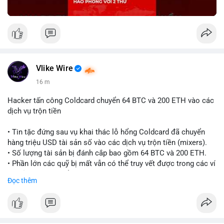
Vlike Wire
16 m
Hacker tấn công Coldcard chuyển 64 BTC và 200 ETH vào các
dịch vụ trộn tiền
• Tin tặc đứng sau vụ khai thác lỗ hổng Coldcard đã chuyển
hàng triệu USD tài sản số vào các dịch vụ trộn tiền (mixers).
• Số lượng tài sản bị đánh cắp bao gồm 64 BTC và 200 ETH.
• Phần lớn các quỹ bị mất vẫn có thể truy vết được trong các ví
do kẻ tấn công kiểm soát.
Đọc thêm
#coldcard
#cryptohack
#btc
#eth
#binancesquare
#cryptonews