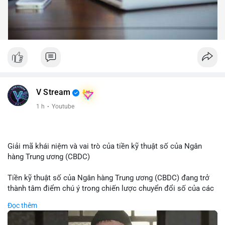
V Stream
1 h
·
Youtube
Giải mã khái niệm và vai trò của tiền kỹ thuật số của Ngân
hàng Trung ương (CBDC)
Tiền kỹ thuật số của Ngân hàng Trung ương (CBDC) đang trở
thành tâm điểm chú ý trong chiến lược chuyển đổi số của các
nền kinh tế toàn cầu. Khác với các loại tiền mã hóa phi tập
Đọc thêm
trung, CBDC là hình thức tiền pháp định được phát hành và
quản lý trực tiếp bởi Ngân hàng Trung ương nhằm tối ưu hóa