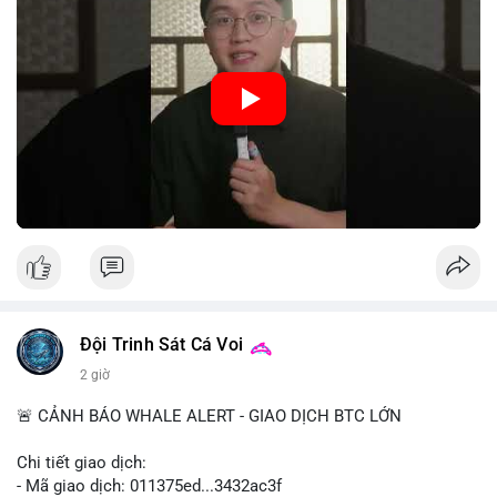
hệ thống thanh toán và tăng cường hiệu quả chính sách tiền tệ.
Việc triển khai CBDC hứa hẹn sẽ thay đổi diện mạo của hạ
tầng tài chính truyền thống, mang lại sự tiện lợi trong giao dịch
nhưng cũng đặt ra nhiều thách thức về quyền riêng tư và an
ninh mạng.
🎥 Xem video trực tiếp tại:
Nguồn: 5 Phút Crypto
Đội Trinh Sát Cá Voi
2 giờ
🚨 CẢNH BÁO WHALE ALERT - GIAO DỊCH BTC LỚN
Chi tiết giao dịch:
- Mã giao dịch: 011375ed...3432ac3f