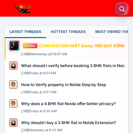
LATEST THREADS
HOTTEST THREADS
MOST VIEWED THRE
CẢNH BÁO BẢO MẬT &amp; NỘI QUY CỘNG ĐỒNG
VÀNG
0
Wednesday a31 6:07 AM
What should I verify before booking 3 BHK flats in Noida?
0
Today at 8:01 AM
How to Verify property in Noida Step by Step
0
Today at 6:57 AM
Why does a 4 BHK flat Noida offer better privacy?
0
Today at 6:30 AM
Why should I buy a 3 BHK flat in Noida Extension?
0
Yesterday at 6:25 AM