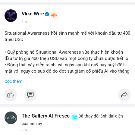
Vlike Wire
1 h
Situational Awareness hồi sinh mạnh mẽ với khoản đầu tư 400
triệu USD
• Quỹ phòng hộ Situational Awareness vừa thực hiện khoản
đầu tư trị giá 400 triệu USD vào một công ty chưa được tiết lộ.
• Động thái này diễn ra chỉ vài ngày sau khi quỹ này suýt đối
mặt với nguy cơ sụp đổ do đợt sụt giảm cổ phiếu AI vào tháng
7.
Đọc thêm
• Sự trở lại này đánh dấu bước phục hồi đáng chú ý của quỹ
sau giai đoạn khủng hoảng.
#cryptonews
#investment
#situationalawareness
#financenews
The Gallery Al Fresco
Đã thay đổi ảnh đại diện
$btc $eth
của anh ấy
1 h
#vlikevn
#titanbot