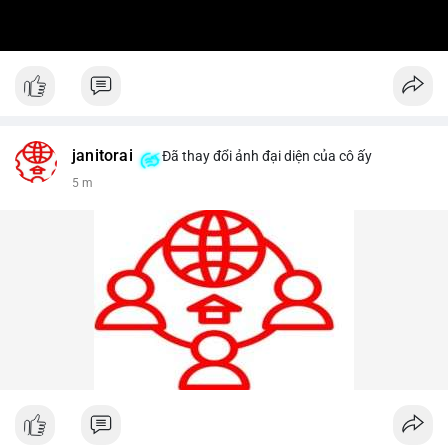
janitorai
Đã thay đổi ảnh đại diện của cô ấy
5 m