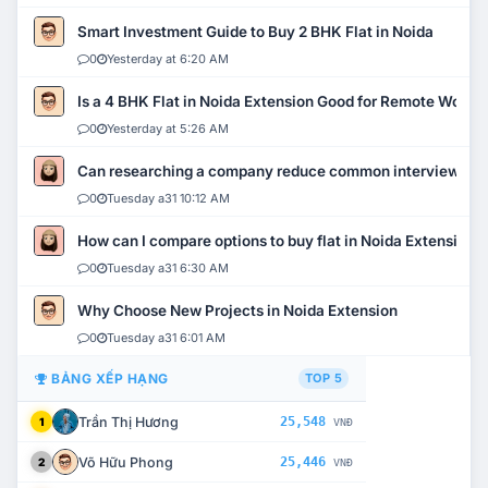
Smart Investment Guide to Buy 2 BHK Flat in Noida
0
Yesterday at 6:20 AM
Is a 4 BHK Flat in Noida Extension Good for Remote Work?
0
Yesterday at 5:26 AM
Can researching a company reduce common interview mi
0
Tuesday a31 10:12 AM
How can I compare options to buy flat in Noida Extension?
0
Tuesday a31 6:30 AM
Why Choose New Projects in Noida Extension
0
Tuesday a31 6:01 AM
BẢNG XẾP HẠNG
TOP 5
Trần Thị Hương
25,548
1
VNĐ
Võ Hữu Phong
25,446
2
VNĐ