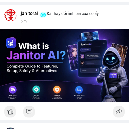
janitorai
Đã thay đổi ảnh bìa của cô ấy
5 m