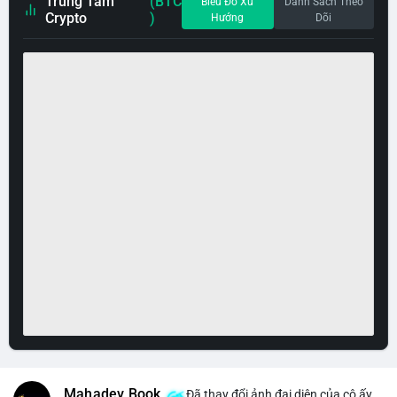
Trung Tâm
(BTC
Biểu Đồ Xu
Danh Sách Theo
Crypto
)
Hướng
Dõi
Mahadev Book
Đã thay đổi ảnh đại diện của cô ấy