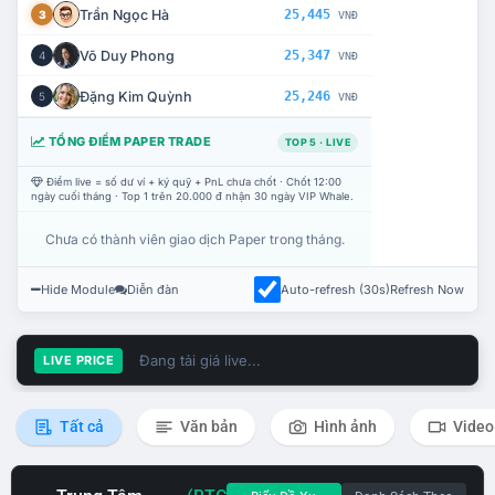
Trần Ngọc Hà
25,445
3
VNĐ
Võ Duy Phong
25,347
4
VNĐ
Đặng Kim Quỳnh
25,246
5
VNĐ
TỔNG ĐIỂM PAPER TRADE
TOP 5 · LIVE
Điểm live = số dư ví + ký quỹ + PnL chưa chốt · Chốt 12:00
ngày cuối tháng · Top 1 trên 20.000 đ nhận 30 ngày VIP Whale.
Chưa có thành viên giao dịch Paper trong tháng.
Hide Module
Diễn đàn
Auto-refresh (30s)
Refresh Now
Đang tải giá live...
LIVE PRICE
Tất cả
Văn bản
Hình ảnh
Video