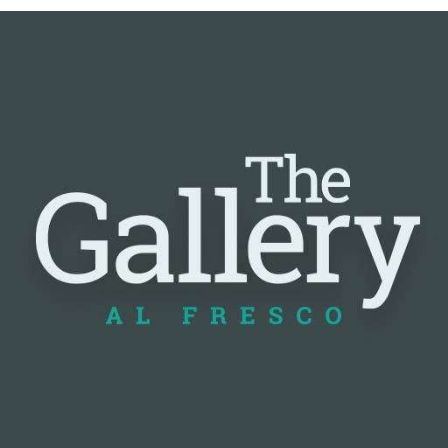
📰 Nguồn: Cointelegraph