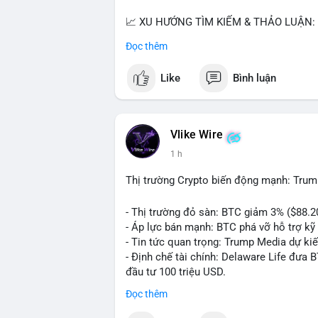
📈 XU HƯỚNG TÌM KIẾM & THẢO LUẬN: T
nhiều trong tìm kiếm Việt Nam và quốc tế
Đọc thêm
đề hấp dẫn. Bàn tán về SPCX và SAGA cũ
Like
Bình luận
💬 DÒNG CHẢY TIN TỨC & TRUYỀN THÔNG:
ngồi ăn ở khách sạn 5*" (từ bài đăng Bin
token Solana tăng 250% FDV. Cập nhật v
Vlike Wire
💡 NHẬN ĐỊNH & KHUYẾN NGHỊ: Tâm lý th
1 h
xu hướng memecoin và tin tức tích cực (B
cày SPCX và SAGA vẫn cao. Cần theo dõi 
Thị trường Crypto biến động mạnh: Trum
nhân.
- Thị trường đỏ sàn: BTC giảm 3% ($88.2
📊 Nguồn: Radar Tâm Lý Thị Trường
- Áp lực bán mạnh: BTC phá vỡ hỗ trợ kỹ 
- Tin tức quan trọng: Trump Media dự ki
- Định chế tài chính: Delaware Life đưa 
đầu tư 100 triệu USD.
- Pháp lý: CEO Coinbase thúc đẩy khung 
Đọc thêm
#binancesquare
#cryptonews
#btc
#eth