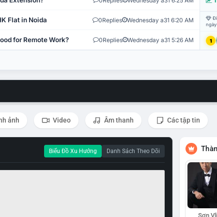
ida Extension?
0
Replies
Wednesday a31 6:25 AM
T
Đi
K Flat in Noida
0
Replies
Wednesday a31 6:20 AM
ngày
 Good for Remote Work?
0
Replies
Wednesday a31 5:26 AM
1
nh ảnh
Video
Âm thanh
Các tập tin
Thàn
Biểu Đồ Xu Hướng
Danh Sách Theo Dõi
Sơn Vl