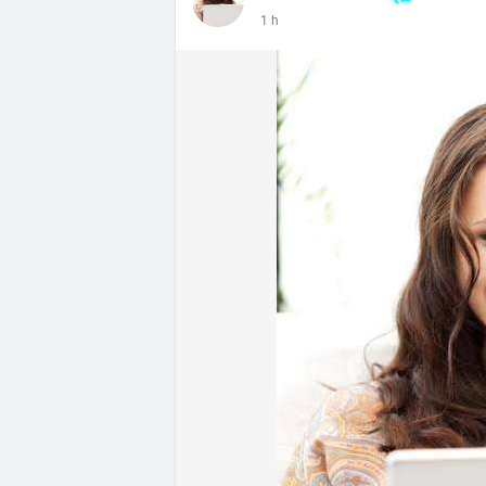
- DeFi & Công nghệ: Tổng TVL DeFi đạt 1
1 h
Ethereum dẫn đầu với 41,85 tỷ USD nhưng
vốn hóa Stablecoin đạt 306,95 tỷ USD, ch
BTCPay Foundation xác nhận các node Ligh
ngăn rủi ro.
- Quy định & Pháp lý: Brazil công bố quy
24h đối với các giao dịch crypto trên 1
hoặc ví tự quản. Fork BIP-110 của Bitcoi
hashpower, khoảng cách giữa các block k
Lời khuyên từ chuyên gia: Thị trường đan
ưu thế. Nhà đầu tư nên tránh FOMO, tập tr
từ dòng vốn ETF (tuần tốt nhất kể từ thán
Xem chi tiết các bài viết đầy đủ tại dòng 
#whalealertbtc
#feargreedindex
#bip110