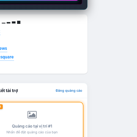
g ▁ ▂ ▃ ▄
t
news
esquare
ết tài trợ
Đăng quảng cáo
1
Quảng cáo tại vị trí #1
Nhấn để đặt quảng cáo của bạn