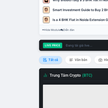
Why should I buy a 3 BHK flat in No
Smart Investment Guide to Buy 2 BH
Is a 4 BHK Flat in Noida Extension
Hide Module
Diễn đàn
Đang tải giá live...
LIVE PRICE
Tất cả
Văn bản
Hì
Trung Tâm Crypto
(BTC)