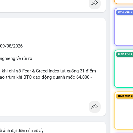
ETH VIP #
09/08/2026
USDT VIP
nghiêng về rủi ro
o khi chỉ số Fear & Greed Index tụt xuống 31 điểm
 bao trùm khi BTC dao động quanh mốc 64.800 -
diễn ra mạnh mẽ với 7 giao dịch BTC lớn được ghi
BNB VIP 
 triệu USD. Đáng chú ý nhất là lệnh chuyển 90,94
triệu USD), cho thấy các tổ chức lớn đang tái cơ
TC chỉ ở mức 0,0043% với tổng thanh lý 24h đạt 6,16
iểm soát tốt.
i ảnh đại diện của cô ấy