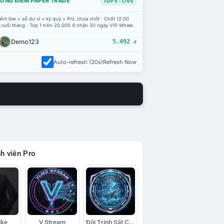
ỔNG ĐIỂM PAPER TRADE
TOP 5 · LIVE
ểm live = số dư ví + ký quỹ + PnL chưa chốt · Chốt 12:00
 cuối tháng · Top 1 trên 20.000 đ nhận 30 ngày VIP Whale.
Demo123
5.492
đ
Auto-refresh (30s)
Refresh Now
h viên Pro
ike
V Stream
Đội Trinh Sát Cá Voi