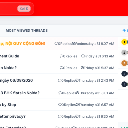
Ctrl K
MOST VIEWED THREADS
1
; NỘI QUY CỘNG ĐỒNG VLIKE.VN: HỆ THỐNG GIÁM SÁT TỰ ĐỘNG V
0
Replies
Wednesday a31 6:07 AM
2
ment Guide
0
Replies
Friday a31 6:13 AM
3
in Noida?
0
Replies
Friday a31 5:37 AM
4
t ngày 06/08/2026
0
Replies
Thursday a31 2:43 PM
5
 3 BHK flats in Noida?
0
Replies
Thursday a31 8:01 AM
p by Step
0
Replies
Thursday a31 6:57 AM
etter privacy?
0
Replies
Thursday a31 6:30 AM