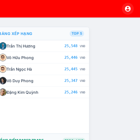
BẢNG XẾP HẠNG
TOP 5
Trần Thị Hương
25,548
VNĐ
À CHẾ TÀI XỬ LÝ VI PHẠM
Võ Hữu Phong
25,446
VNĐ
Trần Ngọc Hà
25,445
VNĐ
Võ Duy Phong
25,347
VNĐ
Đặng Kim Quỳnh
25,246
VNĐ