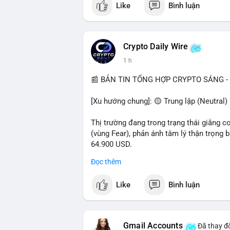
Like
Bình luận
$btc $eth $sol $xrp
#vlikevn
#titanbot
Crypto Daily Wire
1 h
📰 Nguồn: Decrypt
📰 BẢN TIN TỔNG HỢP CRYPTO SÁNG - 
[Xu hướng chung]: 🟡 Trung lập (Neutral) 
Thị trường đang trong trạng thái giằng c
(vùng Fear), phản ánh tâm lý thận trọng
64.900 USD.
Đọc thêm
- Thị trường & Giá cả: Hoạt động cá voi 
nhận trong 24h qua, tổng trị giá hơn 23,6
Like
Bình luận
BTC (5,89 triệu USD) và 89,97 BTC (5,82 
cấu danh mục. Tuy nhiên, funding rate B
triệu USD, cho thấy đòn bẩy đang được k
Gmail Accounts
Đã thay đổ