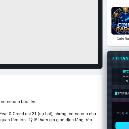
Coin R
⚡ TITA
BTC
----
--%
SYSTEM:
, memecoin bốc lên
ear & Greed chỉ 31 (sợ hãi), nhưng memecoin như
Trợ lý A
an tâm lớn. Tỷ lệ tham gia giao dịch tăng trên