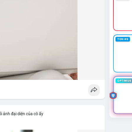
TON #9
OPTIMUS 
i ảnh đại diện của cô ấy