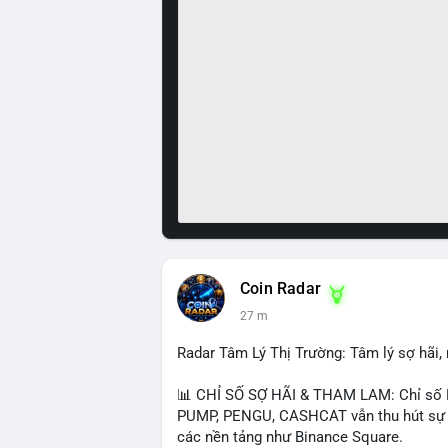
Coin Radar
27 m
Radar Tâm Lý Thị Trường: Tâm lý sợ hãi
📊 CHỈ SỐ SỢ HÃI & THAM LAM: Chỉ số F
PUMP, PENGU, CASHCAT vẫn thu hút sự qu
các nền tảng như Binance Square.