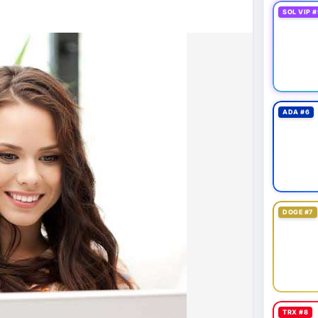
43,06 tỷ USD, gần như đứng yên (tăng 0,14%).
SOL VIP #
 tốc độ tăng trưởng chậm lại. Trong khi đó, tổng
o thấy nhà đầu tư đang giữ tiền mặt chờ đợi.
tning bị rút tiền và đã chặn truy cập từ xa để
 định mới có hiệu lực từ 1/1/2027, yêu cầu tạm dừng
0.000 USD chuyển sang nhà cung cấp nước ngoài
ADA #6
n khai thác thành công 2 block rồi dừng do thiếu
éo dài nhiều giờ.
g trong giai đoạn tích lũy với tâm lý sợ hãi chiếm
ung quản trị rủi ro và chờ đợi tín hiệu rõ ràng hơn
g 4 với 1 tỷ USD) trước khi gia tăng vị thế.
DOGE #7
thời gian của Vlike.vn!
fork
#brazilcryptoregulation
#defitvl
TRX #8