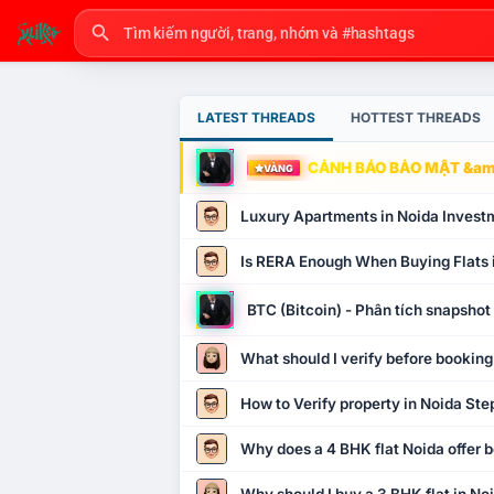
LATEST THREADS
HOTTEST THREADS
CẢNH BÁO BẢO MẬT &amp
VÀNG
Luxury Apartments in Noida Invest
Is RERA Enough When Buying Flats 
BTC (Bitcoin) - Phân tích snapsho
What should I verify before booking
How to Verify property in Noida Ste
Why does a 4 BHK flat Noida offer b