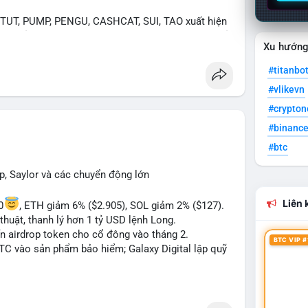
UT, PUMP, PENGU, CASHCAT, SUI, TAO xuất hiện
. Chủ đề "tăng giá nhanh" và "bài toán mới" là chủ
Xu hướn
ng hấp dẫn.
#titanbo
 Bàn tán về "long SAGA", "short SPCX", và "đã
#vlikevn
ance Square). Tin tức về BIP-110 Bitcoin và SKR
ề airdrop MMT và tích hợp BNB Smart Chain.
#crypto
#binanc
ị trường phân cực. Sợ hãi do chỉ số thấp nhưng
#btc
TC ETF, SKR) tạo áp lực lên giá. Rủi ro từ các đề
xu hướng "long" hoặc "short" theo chiến lược cá
p, Saylor và các chuyển động lớn
Liên k
0
, ETH giảm 6% ($2.905), SOL giảm 2% ($127).
thuật, thanh lý hơn 1 tỷ USD lệnh Long.
ến airdrop token cho cổ đông vào tháng 2.
BTC VIP #
BTC vào sản phẩm bảo hiểm; Galaxy Digital lập quỹ
pháp lý tại Davos; Bồ Đào Nha chặn Polymarket.
#sol
#xrp