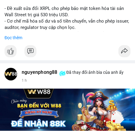
- Đề xuất sửa đổi XRPL cho phép bảo mật token hóa tài sản
Wall Street trị giá 530 triệu USD.
- Cơ chế mã hóa số dư và số tiền chuyển, vẫn cho phép issuer,
auditor, regulator truy cập chọn lọc.
- Mục tiêu: tăng tính riêng tư, tuân thủ quy định, bảo vệ dữ liệu
Đọc thêm
tài chính.
- Đề xuất đang được xem xét bởi cộng đồng XRPL và các tổ
chức tài chính.
#binancesquare
#cryptonews
#xrp
nguyenphong88
Đã thay đổi ảnh bìa của anh ấy
$xrp
1 h
#vlikevn
#titanbot
📰 Nguồn: CoinDesk