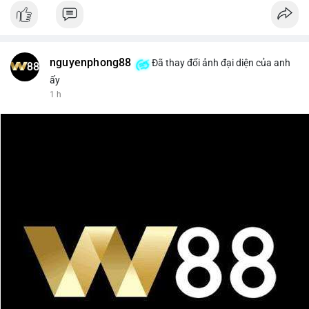
nguyenphong88
Đã thay đổi ảnh đại diện của anh
ấy
1 h