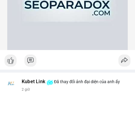
theo cảm xúc, hãy đặt lệnh dựa trên vùng hỗ trợ và kháng cự rõ
ràng.
#21dot71btc
#mempoolbtc
#chuyentiencavoi
#aplucban
#biendonggia
Kubet Link
Đã thay đổi ảnh đại diện của anh ấy
2 giờ