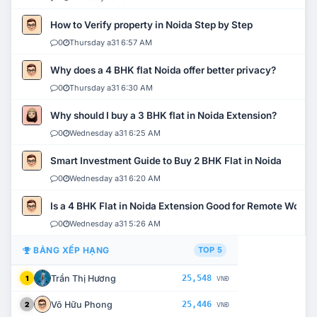
How to Verify property in Noida Step by Step
0
Thursday a31 6:57 AM
Why does a 4 BHK flat Noida offer better privacy?
0
Thursday a31 6:30 AM
Why should I buy a 3 BHK flat in Noida Extension?
0
Wednesday a31 6:25 AM
Smart Investment Guide to Buy 2 BHK Flat in Noida
0
Wednesday a31 6:20 AM
Is a 4 BHK Flat in Noida Extension Good for Remote Work?
0
Wednesday a31 5:26 AM
BẢNG XẾP HẠNG
TOP 5
Trần Thị Hương
25,548
1
VNĐ
Võ Hữu Phong
25,446
2
VNĐ