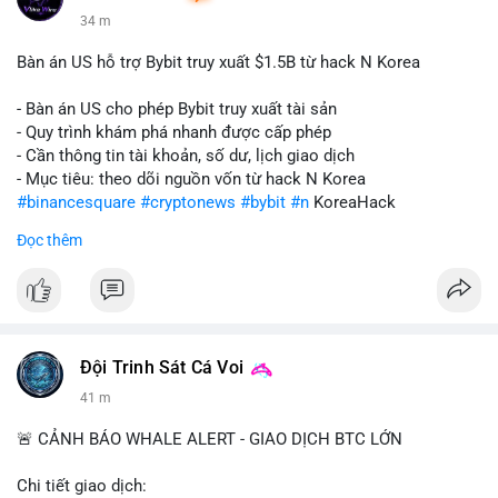
34 m
Bàn án US hỗ trợ Bybit truy xuất $1.5B từ hack N Korea
- Bàn án US cho phép Bybit truy xuất tài sản
- Quy trình khám phá nhanh được cấp phép
- Cần thông tin tài khoản, số dư, lịch giao dịch
- Mục tiêu: theo dõi nguồn vốn từ hack N Korea
#binancesquare
#cryptonews
#bybit
#n
KoreaHack
Đọc thêm
$btc $eth
#vlikevn
#titanbot
📰 Nguồn: Cointelegraph
Đội Trinh Sát Cá Voi
42 m
🚨 CẢNH BÁO WHALE ALERT - GIAO DỊCH BTC LỚN
Chi tiết giao dịch: