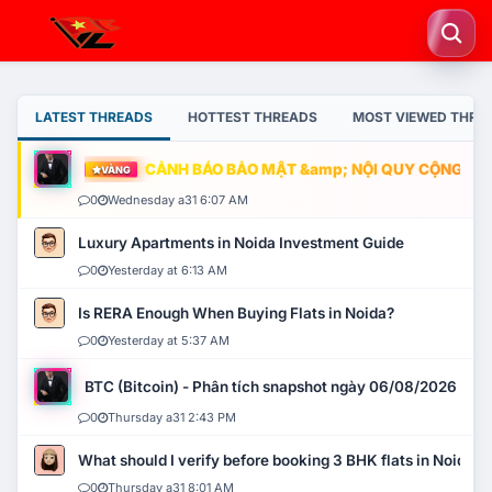
LATEST THREADS
HOTTEST THREADS
MOST VIEWED THRE
CẢNH BÁO BẢO MẬT &amp; NỘI QUY CỘNG ĐỒNG
VÀNG
0
Wednesday a31 6:07 AM
Luxury Apartments in Noida Investment Guide
0
Yesterday at 6:13 AM
Is RERA Enough When Buying Flats in Noida?
0
Yesterday at 5:37 AM
BTC (Bitcoin) - Phân tích snapshot ngày 06/08/2026
0
Thursday a31 2:43 PM
What should I verify before booking 3 BHK flats in Noida?
0
Thursday a31 8:01 AM