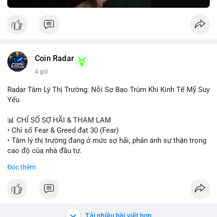
Greed Index phục hồi lên trên 40, có thể xem xét mua dần.
Ngược lại, nếu phá vỡ hỗ trợ, nên cắt lỗ sớm.
#vlikemarketindex42
#fearindex30
#fundingratethap
#phigiadathap
#tvlondinh
Coin Radar
4 giờ
Radar Tâm Lý Thị Trường: Nỗi Sợ Bao Trùm Khi Kinh Tế Mỹ Suy
Yếu
📊 CHỈ SỐ SỢ HÃI & THAM LAM
• Chỉ số Fear & Greed đạt 30 (Fear)
• Tâm lý thị trường đang ở mức sợ hãi, phản ánh sự thận trọng
cao độ của nhà đầu tư.
Đọc thêm
📈 XU HƯỚNG TÌM KIẾM & THẢO LUẬN
• CoinGecko Trending: PONS, PENGU, ONDO, WKC, HEI,
CASHCAT, CRO.
• LunarCrush Trending: Ethereum, Solana, Dogecoin, Polkadot,
Chainlink, Litecoin.
Tải nhiều bài viết hơn