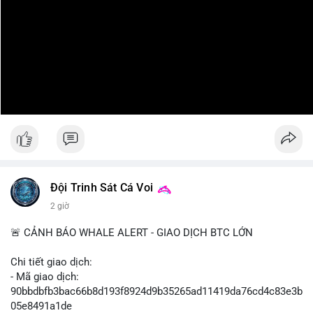
Đội Trinh Sát Cá Voi
2 giờ
🚨 CẢNH BÁO WHALE ALERT - GIAO DỊCH BTC LỚN
Chi tiết giao dịch:
- Mã giao dịch:
90bbdbfb3bac66b8d193f8924d9b35265ad11419da76cd4c83e3b
05e8491a1de