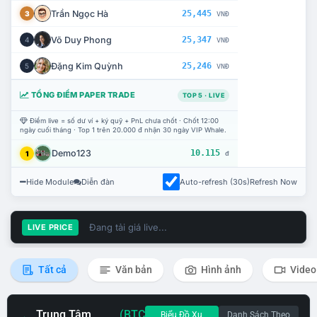
Trần Ngọc Hà
25,445
3
VNĐ
Võ Duy Phong
25,347
4
VNĐ
Đặng Kim Quỳnh
25,246
5
VNĐ
TỔNG ĐIỂM PAPER TRADE
TOP 5 · LIVE
Điểm live = số dư ví + ký quỹ + PnL chưa chốt · Chốt 12:00
ngày cuối tháng · Top 1 trên 20.000 đ nhận 30 ngày VIP Whale.
Demo123
10.115
1
đ
Hide Module
Diễn đàn
Auto-refresh (30s)
Refresh Now
Đang tải giá live...
LIVE PRICE
Tất cả
Văn bản
Hình ảnh
Video
Trung Tâm
(BTC
Biểu Đồ Xu
Danh Sách Theo