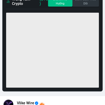
Crypto
)
Hướng
Dõi
Vlike Wire