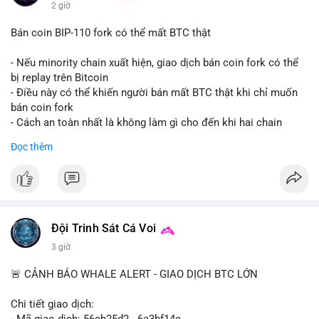
2 giờ
Bán coin BIP-110 fork có thể mất BTC thật
- Nếu minority chain xuất hiện, giao dịch bán coin fork có thể
bị replay trên Bitcoin
- Điều này có thể khiến người bán mất BTC thật khi chỉ muốn
bán coin fork
- Cách an toàn nhất là không làm gì cho đến khi hai chain
được tách riêng
Đọc thêm
-
#binancesquare
#cryptonews
#btc
#bip110
$btc
#vlikevn
#titanbot
Đội Trinh Sát Cá Voi
📰 Nguồn: CoinDesk
3 giờ
🚨 CẢNH BÁO WHALE ALERT - GIAO DỊCH BTC LỚN
Chi tiết giao dịch:
- Mã giao dịch: 56cb25d2...6a3bf14c