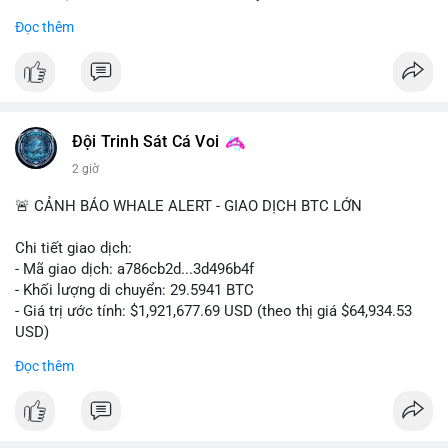
- Khối lượng giao dịch Futures hiện cao gấp 8 lần so với giao
Đọc thêm
dịch Spot.
#binance
#btc
#cryptonews
#bitcoin
#futures
$btc
Đội Trinh Sát Cá Voi
#vlikevn
#titanbot
2 giờ
📰 Nguồn: Cointelegraph
🚨 CẢNH BÁO WHALE ALERT - GIAO DỊCH BTC LỚN
Chi tiết giao dịch:
- Mã giao dịch: a786cb2d...3d496b4f
- Khối lượng di chuyển: 29.5941 BTC
- Giá trị ước tính: $1,921,677.69 USD (theo thị giá $64,934.53
USD)
- Thời gian: 11:19:59 2026-08-07 UTC
Đọc thêm
Nhận định phân tích: Giao dịch gần 30 BTC trị giá gần 2 triệu
USD được thực hiện trong một khối chưa xác nhận cho thấy
dấu hiệu di chuyển vốn có chủ đích. Với khối lượng này, khả