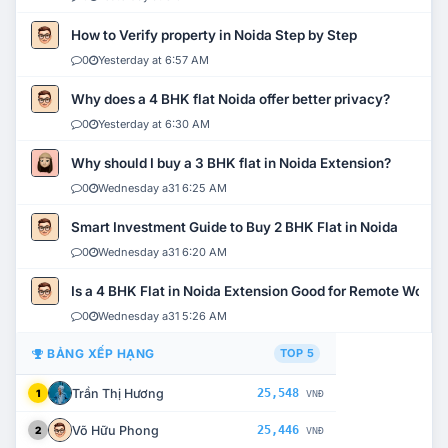
How to Verify property in Noida Step by Step
0
Yesterday at 6:57 AM
Why does a 4 BHK flat Noida offer better privacy?
0
Yesterday at 6:30 AM
Why should I buy a 3 BHK flat in Noida Extension?
0
Wednesday a31 6:25 AM
Smart Investment Guide to Buy 2 BHK Flat in Noida
0
Wednesday a31 6:20 AM
Is a 4 BHK Flat in Noida Extension Good for Remote Work?
0
Wednesday a31 5:26 AM
BẢNG XẾP HẠNG
TOP 5
Trần Thị Hương
25,548
1
VNĐ
Võ Hữu Phong
25,446
2
VNĐ