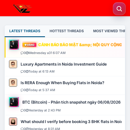
LATEST THREADS
HOTTEST THREADS
MOST VIEWED THRE
CẢNH BÁO BẢO MẬT &amp; NỘI QUY CỘNG ĐỒNG
VÀNG
0
Wednesday a31 6:07 AM
Luxury Apartments in Noida Investment Guide
0
Today at 6:13 AM
Is RERA Enough When Buying Flats in Noida?
0
Today at 5:37 AM
BTC (Bitcoin) - Phân tích snapshot ngày 06/08/2026
0
Yesterday at 2:43 PM
What should I verify before booking 3 BHK flats in Noida?
0
Yesterday at 8:01 AM