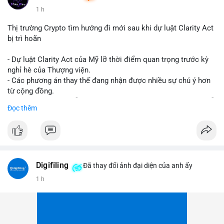
1 h
Thị trường Crypto tìm hướng đi mới sau khi dự luật Clarity Act
bị trì hoãn
- Dự luật Clarity Act của Mỹ lỡ thời điểm quan trọng trước kỳ
nghỉ hè của Thượng viện.
- Các phương án thay thế đang nhận được nhiều sự chú ý hơn
từ cộng đồng.
- Thị trường crypto vẫn tiếp tục vận động bất chấp sự chậm trễ
Đọc thêm
về pháp lý.
#binancesquare
#cryptonews
#regulation
#uspolitics
$btc $eth
Digifiling
Đã thay đổi ảnh đại diện của anh ấy
#vlikevn
#titanbot
1 h
📰 Nguồn: CoinDesk