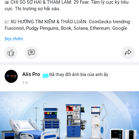
📊 CHỈ SỐ SỢ HÃI & THAM LAM: 29 Fear. Tâm lý cực kỳ tiêu
cực. Thị trường sợ hãi sâu.
📈 XU HƯỚNG TÌM KIẾM & THẢO LUẬN: CoinGecko trending:
Fusionist, Pudgy Penguins, Bonk, Solana, Ethereum. Google
Trends Việt Nam: vietnam vs cambodia, cà phê, thành lộc, hồ
Đọc thêm
tiêu, vũ khí hạt nhân, đội tuyển Brasil, cúp U20 Châu Á.
LunarCrush trending: Ethereum, Solana, Taylor Swift, Tesla,
UFC 310, Premier League, Champions League, NCAA Football,
Dogecoin, LeBron James, Andreessen Horowitz, NFL,
Polkadot, Real Madrid, Beyoncé, Microsoft, UFC 311, Chainlink,
MrBeast, Google. Binance Square: nhiều post về lệnh long, lợi
Alis Pro
Đã thay đổi ảnh bìa của anh ấy
nhuận, $HFT/$SKYAI, $RIVER, $WLD, $ALLO, Top trader 30
1 h
ngày, POV Binancian, bình nước Binance, sân khấu, chia sẻ trải
nghiệm.
💬 DÒNG CHẢY TIN TỨC & TRUYỀN THÔNG: Telegram
CoinTelegraph: Saylor nói Bitcoin không cần rõ ràng, Mỹ cần
rõ ràng; CEX futures volume giảm xuống $4 tỷ trong tháng 7,
thấp nhất từ tháng 12/2023; Prophet Market ra mắt thị trường
dự đoán human vs AI; Trump nói crypto làเรื่อง lớn, người dùng