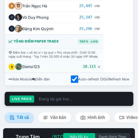
Trần Ngọc Hà
25,445
3
VNĐ
Võ Duy Phong
25,347
4
VNĐ
Đặng Kim Quỳnh
25,246
5
VNĐ
TỔNG ĐIỂM PAPER TRADE
TOP 5 · LIVE
Điểm live = số dư ví + ký quỹ + PnL chưa chốt · Chốt 12:00
ngày cuối tháng · Top 1 trên 20.000 đ nhận 30 ngày VIP Whale.
Demo123
10.115
1
đ
Hide Module
Diễn đàn
Auto-refresh (30s)
Refresh Now
Đang tải giá live...
LIVE PRICE
Tất cả
Văn bản
Hình ảnh
Video
Trung Tâm
(BTC
Biểu Đồ Xu
Danh Sách Theo