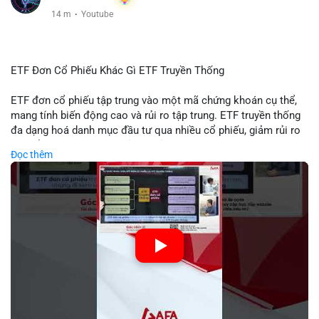
14 m
·
Youtube
ETF Đơn Cổ Phiếu Khác Gì ETF Truyền Thống
ETF đơn cổ phiếu tập trung vào một mã chứng khoán cụ thể,
mang tính biến động cao và rủi ro tập trung. ETF truyền thống
đa dạng hoá danh mục đầu tư qua nhiều cổ phiếu, giảm rủi ro
cụ thể. Sự khác biệt này ảnh hưởng đến chiến lược phân배 tài
Đọc thêm
sản và mức độ tiếp xúc với thị trường.
🎥 Xem video trực tiếp tại:
Nguồn: Tài chính & Kinh doanh