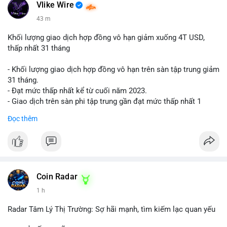
📰 Nguồn: Cointelegraph
Vlike Wire
43 m
Khối lượng giao dịch hợp đồng vô hạn giảm xuống 4T USD,
thấp nhất 31 tháng
- Khối lượng giao dịch hợp đồng vô hạn trên sàn tập trung giảm
31 tháng.
- Đạt mức thấp nhất kể từ cuối năm 2023.
- Giao dịch trên sàn phi tập trung gần đạt mức thấp nhất 1
năm.
Đọc thêm
#binancesquare
#cryptonews
#cex
#futures
$btc $eth
#vlikevn
#titanbot
Coin Radar
1 h
📰 Nguồn: Cointelegraph
Radar Tâm Lý Thị Trường: Sợ hãi mạnh, tìm kiếm lạc quan yếu