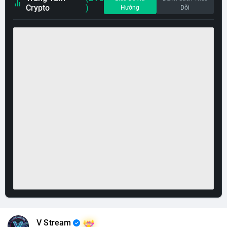
Crypto
)
Hướng
Dõi
V Stream