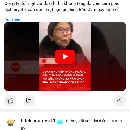
Công ty đối mặt với doanh thu không tăng do việc cấm giao
dịch crypto, dẫn đến thiệt hại tài chính lớn. Cấm này có thể
phản ánh phản ứng của chính quyền hoặc thị trường đối với
Đọc thêm
biến động giá digital asset. Bàn vấn chuyển hướng tập trung
vào nhân lực, cho thấy chiến lược giảm chi phí hoặc điều chỉnh
mô hình kinh doanh. Điều này có thể ảnh hưởng đến thị trường
crypto và các doanh nghiệp liên quan trong tương lai.
🎥 Xem video trực tiếp tại:
Nguồn: KIEN THUC KINH TE
hitclubgamesit9
Đã thay đổi ảnh đại diện của anh
ấy