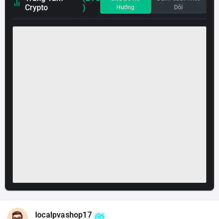
Crypto
)
Hướng
Dõi
localpvashop17