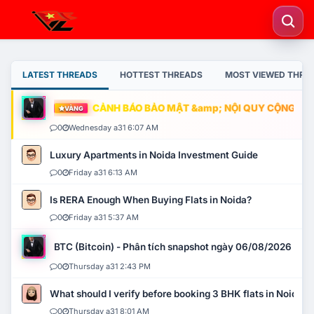
LATEST THREADS
HOTTEST THREADS
MOST VIEWED THRE
CẢNH BÁO BẢO MẬT &amp; NỘI QUY CỘNG ĐỒNG
VÀNG
0
Wednesday a31 6:07 AM
Luxury Apartments in Noida Investment Guide
0
Friday a31 6:13 AM
Is RERA Enough When Buying Flats in Noida?
0
Friday a31 5:37 AM
BTC (Bitcoin) - Phân tích snapshot ngày 06/08/2026
0
Thursday a31 2:43 PM
What should I verify before booking 3 BHK flats in Noida?
0
Thursday a31 8:01 AM