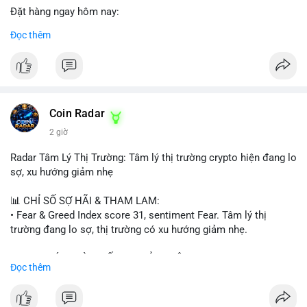
Đặt hàng ngay hôm nay:
✅ Order Now: localpvashop
Đọc thêm
✅ Phản hồi trong 24 giờ
✅ WhatsApp: +1 (66
215-8938
✅ Telegram: @localpvashop
✅ Email: localpvashop@gmail.com
Coin Radar
Liên hệ ngay để được tư vấn và hỗ trợ nhanh nhất!
2 giờ
Radar Tâm Lý Thị Trường: Tâm lý thị trường crypto hiện đang lo
sợ, xu hướng giảm nhẹ
📊 CHỈ SỐ SỢ HÃI & THAM LAM:
• Fear & Greed Index score 31, sentiment Fear. Tâm lý thị
trường đang lo sợ, thị trường có xu hướng giảm nhẹ.
📈 XU HƯỚNG TÌM KIẾM & THẢO LUẬN:
Đọc thêm
• CoinGecko trending coins: Tutorial, Pudgy Penguins, IoTeX,
Solana, Pons, OVERTAKE, Monad.
• LunarCrush trending topics: Ethereum, Solana, Dogecoin,