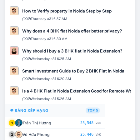
How to Verify property in Noida Step by Step
0
Thursday a31 6:57 AM
Why does a 4 BHK flat Noida offer better privacy?
0
Thursday a31 6:30 AM
Why should I buy a 3 BHK flat in Noida Extension?
0
Wednesday a31 6:25 AM
Smart Investment Guide to Buy 2 BHK Flat in Noida
0
Wednesday a31 6:20 AM
Is a 4 BHK Flat in Noida Extension Good for Remote Work?
0
Wednesday a31 5:26 AM
BẢNG XẾP HẠNG
TOP 5
Trần Thị Hương
25,548
1
VNĐ
Võ Hữu Phong
25,446
2
VNĐ