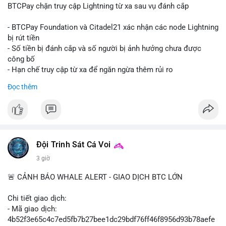
lớn.
BTCPay chặn truy cập Lightning từ xa sau vụ đánh cắp
Nhà đầu tư nhỏ lẻ nên theo dõi xác nhận giao dịch và dòng
- BTCPay Foundation và Citadel21 xác nhận các node Lightning
tiền tiếp theo từ ví nguồn. Không nên hành động vội vàng dựa
bị rút tiền
trên một giao dịch đơn lẻ; hãy quan sát thêm 2-3 khối lượng
- Số tiền bị đánh cắp và số người bị ảnh hưởng chưa được
tương tự trong 24 giờ tới để xác định xu hướng rõ ràng.
công bố
- Hạn chế truy cập từ xa để ngăn ngừa thêm rủi ro
#10btc
#648kusd
#mempoolbtc
#taicocauvi
#giaodichlon
Đọc thêm
#binancesquare
#cryptonews
#btcpay
#lightningnetwork
#btc
$btc
#vlikevn
#titanbot
Đội Trinh Sát Cá Voi
📰 Nguồn: Cointelegraph
3 giờ
🚨 CẢNH BÁO WHALE ALERT - GIAO DỊCH BTC LỚN
Chi tiết giao dịch:
- Mã giao dịch:
4b52f3e65c4c7ed5fb7b27bee1dc29bdf76ff46f8956d93b78aefe