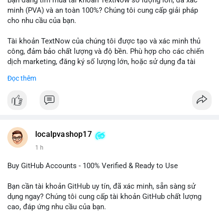
Bạn đang tìm mua tài khoản TextNow số lượng lớn, đã xác
theo của số BTC này là then chốt để xác định tâm lý thị
minh (PVA) và an toàn 100%? Chúng tôi cung cấp giải pháp
trường.
cho nhu cầu của bạn.
Nhà đầu tư nhỏ lẻ nên thận trọng, tránh hành động theo cảm
Tài khoản TextNow của chúng tôi được tạo và xác minh thủ
xúc. Quan sát dòng tiền trong 24-48 giờ tới để xác nhận xu
công, đảm bảo chất lượng và độ bền. Phù hợp cho các chiến
hướng trước khi đưa ra quyết định vào lệnh.
dịch marketing, đăng ký số lượng lớn, hoặc sử dụng đa tài
khoản.
Đọc thêm
#68dot0591btc
#4dot4trieuusd
#vilanh
#tichluydaihan
#btcmempool
Đặt hàng ngay hôm nay để nhận ưu đãi tốt nhất! Liên hệ với
chúng tôi qua:
- WhatsApp: +1 660 215-8938
- Telegram: @localpvashop
- Email: localpvashop@gmail.com
localpvashop17
1 h
Phản hồi nhanh trong vòng 24 giờ. Mua ngay để trải nghiệm
dịch vụ chuyên nghiệp!
Buy GitHub Accounts - 100% Verified & Ready to Use
#buytextnowaccounts
#pva
#textnow
Bạn cần tài khoản GitHub uy tín, đã xác minh, sẵn sàng sử
dụng ngay? Chúng tôi cung cấp tài khoản GitHub chất lượng
cao, đáp ứng nhu cầu của bạn.