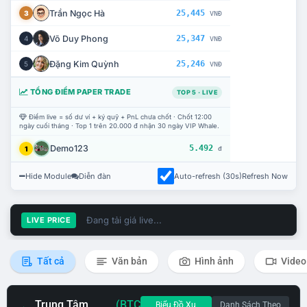
Trần Ngọc Hà
25,445
3
VNĐ
Võ Duy Phong
25,347
4
VNĐ
Đặng Kim Quỳnh
25,246
5
VNĐ
TỔNG ĐIỂM PAPER TRADE
TOP 5 · LIVE
Điểm live = số dư ví + ký quỹ + PnL chưa chốt · Chốt 12:00
ngày cuối tháng · Top 1 trên 20.000 đ nhận 30 ngày VIP Whale.
Demo123
5.492
1
đ
Hide Module
Diễn đàn
Auto-refresh (30s)
Refresh Now
Đang tải giá live...
LIVE PRICE
Tất cả
Văn bản
Hình ảnh
Video
Trung Tâm
(BTC
Biểu Đồ Xu
Danh Sách Theo