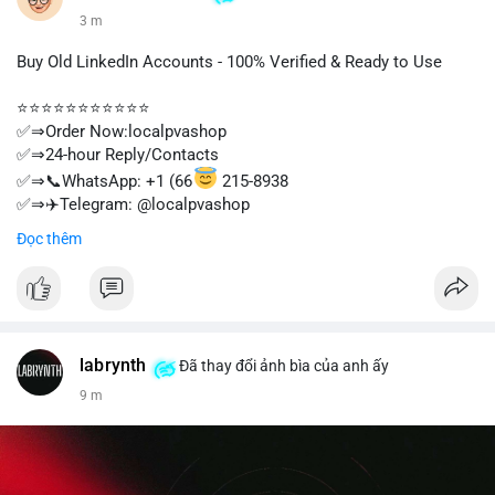
3 m
Buy Old LinkedIn Accounts - 100% Verified & Ready to Use
⭐⭐⭐⭐⭐⭐⭐⭐⭐⭐⭐
✅⇒Order Now:localpvashop
✅⇒24-hour Reply/Contacts
✅⇒📞WhatsApp: +1 (66
215-8938
✅⇒✈️Telegram: @localpvashop
✅⇒📧Email: localpvashop@gmail.com
Đọc thêm
⭐⭐⭐⭐⭐⭐⭐⭐⭐⭐⭐
labrynth
Đã thay đổi ảnh bìa của anh ấy
9 m