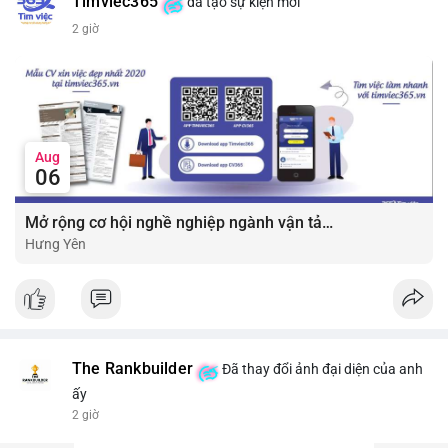
Timviec365
đã tạo sự kiện mới
2 giờ
Aug
06
Mở rộng cơ hội nghề nghiệp ngành vận tải - lái xe với mức lương bứt phá ?
Hưng Yên
The Rankbuilder
Đã thay đổi ảnh đại diện của anh
ấy
2 giờ