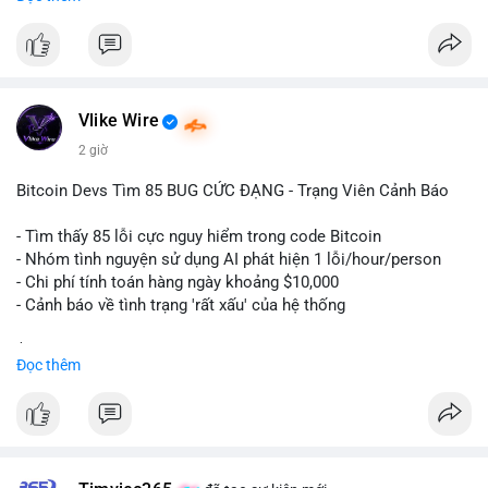
ngày càng tin tưởng sử dụng BTC làm tài sản thế chấp để tối
ưu hóa chi phí tài chính.
#binancesquare
#cryptonews
#btc
#powercompute
#blockchainfinance
Vlike Wire
$btc
2 giờ
#vlikevn
#titanbot
Bitcoin Devs Tìm 85 BUG CỨC ĐẠNG - Trạng Viên Cảnh Báo
📰 Nguồn: Cointelegraph
- Tìm thấy 85 lỗi cực nguy hiểm trong code Bitcoin
- Nhóm tình nguyện sử dụng AI phát hiện 1 lỗi/hour/person
- Chi phí tính toán hàng ngày khoảng $10,000
- Cảnh báo về tình trạng 'rất xấu' của hệ thống
$btc
#btc
Đọc thêm
#vlikevn
#titanbot
📰 Nguồn: CoinDesk