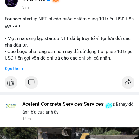
3 m
Founder startup NFT bị cáo buộc chiếm dụng 10 triệu USD tiền
gọi vốn
• Một nhà sáng lập startup NFT đã bị truy tố vì tội lừa dối các
nhà đầu tư.
• Cáo buộc cho rằng cá nhân này đã sử dụng trái phép 10 triệu
USD tiền gọi vốn để chi trả cho các chi phí cá nhân.
• Vụ việc là lời cảnh báo về rủi ro quản lý quỹ tại các dự án
Đọc thêm
Web3.
#cryptonews
#nft
#scamalert
#web3
$btc $eth
Xcelent Concrete Services Services
Đã thay đổi
#vlikevn
#titanbot
ảnh bìa của anh ấy
14 m
📰 Nguồn: CoinDesk