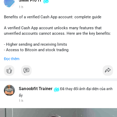
SMM Pro IT
1 h
Benefits of a verified Cash App account: complete guide
A verified Cash App account unlocks many features that
unverified accounts cannot access. Here are the key benefits:
- Higher sending and receiving limits
- Access to Bitcoin and stock trading
- Increased trust and security for transactions
Đọc thêm
- Ability to link a bank account or card
To get verified, you need to provide your full name, date of
birth, and the last four digits of your Social Security number.
The process is quick and free.
Sanoobfit Trainer
Đã thay đổi ảnh đại diện của anh
Verification also helps protect you from fraud and ensures
ấy
your funds are safe. If you want to use Cash App for business
1 h
or large transfers, a verified account is essential.
Follow this guide to fully enjoy the benefits of a verified Cash