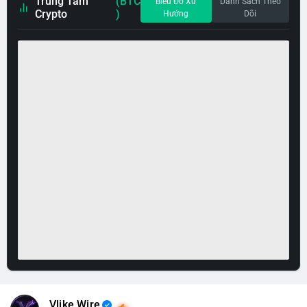
Trung Tâm
(BTC
Biểu Đồ Xu
Danh Sách Theo
Crypto
)
Hướng
Dõi
Vlike Wire