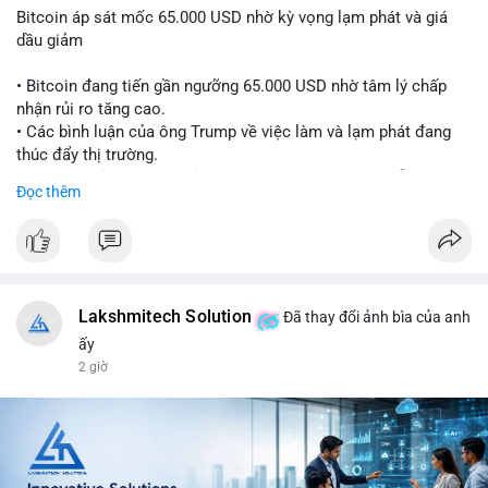
Bitcoin áp sát mốc 65.000 USD nhờ kỳ vọng lạm phát và giá
dầu giảm
• Bitcoin đang tiến gần ngưỡng 65.000 USD nhờ tâm lý chấp
nhận rủi ro tăng cao.
• Các bình luận của ông Trump về việc làm và lạm phát đang
thúc đẩy thị trường.
• Giá dầu giảm và các thỏa thuận địa chính trị đang hỗ trợ đà
Đọc thêm
tăng của tài sản rủi ro.
• Hướng đi tiếp theo của BTC phụ thuộc vào việc lợi suất trái
phiếu kho bạc và chỉ số USD có giảm hay không.
#bitcoin
#btc
#cryptonews
#macro
#binancesquare
Lakshmitech Solution
Đã thay đổi ảnh bìa của anh
$btc
ấy
2 giờ
#vlikevn
#titanbot
📰 Nguồn: CoinDesk