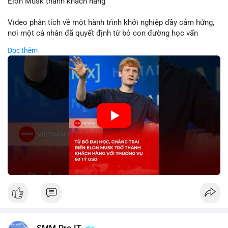
Elon Musk thành khách hàng
Video phân tích về một hành trình khởi nghiệp đầy cảm hứng,
nơi một cá nhân đã quyết định từ bỏ con đường học vấn
truyền thống để dấn thân vào thương trường. Thành công vang
Đọc thêm
dội với thương vụ trị giá 60 tỷ USD không chỉ khẳng định tầm
nhìn chiến lược của nhà sáng lập mà còn cho thấy sức mạnh
của sự đổi mới trong nền kinh tế hiện đại. Sự kiện này đặc biệt
gây chú ý khi biến tỷ phú Elon Musk trở thành một khách hàng
quan trọng, minh chứng cho khả năng xoay chuyển cục diện
kinh doanh của các startup đầy tiềm năng.
🎥 Xem video trực tiếp tại:
Nguồn: KIEN THUC KINH TE