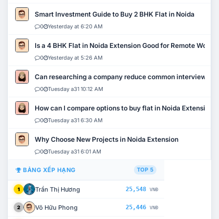
Smart Investment Guide to Buy 2 BHK Flat in Noida
0
Yesterday at 6:20 AM
Is a 4 BHK Flat in Noida Extension Good for Remote Work?
0
Yesterday at 5:26 AM
Can researching a company reduce common interview mi
0
Tuesday a31 10:12 AM
How can I compare options to buy flat in Noida Extension?
0
Tuesday a31 6:30 AM
Why Choose New Projects in Noida Extension
0
Tuesday a31 6:01 AM
BẢNG XẾP HẠNG
TOP 5
Trần Thị Hương
25,548
1
VNĐ
Võ Hữu Phong
25,446
2
VNĐ