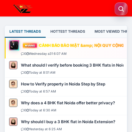
LATEST THREADS
HOTTEST THREADS
MOST VIEWED THRE
CẢNH BÁO BẢO MẬT &amp; NỘI QUY CỘNG ĐỒNG
VÀNG
0
Wednesday a31 6:07 AM
What should I verify before booking 3 BHK flats in Noida?
0
Today at 8:01 AM
How to Verify property in Noida Step by Step
0
Today at 6:57 AM
Why does a 4 BHK flat Noida offer better privacy?
0
Today at 6:30 AM
Why should I buy a 3 BHK flat in Noida Extension?
0
Yesterday at 6:25 AM