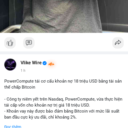
Vlike Wire
1 h
PowerCompute tái cơ cấu khoản nợ 18 triệu USD bằng tài sản
thế chấp Bitcoin
- Công ty niêm yết trên Nasdaq, PowerCompute, vừa thực hiện
tái cấp vốn cho khoản nợ trị giá 18 triệu USD.
- Khoản vay này được bảo đảm bằng Bitcoin với mức lãi suất
ban đầu cực kỳ ưu đãi, chỉ khoảng 2%.
- Động thái này cho thấy xu hướng các doanh nghiệp niêm yết
Đọc thêm