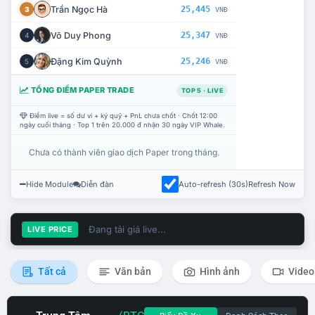
Trần Ngọc Hà
25,445
3
VNĐ
Võ Duy Phong
25,347
4
VNĐ
Đặng Kim Quỳnh
25,246
5
VNĐ
TỔNG ĐIỂM PAPER TRADE
TOP 5 · LIVE
Điểm live = số dư ví + ký quỹ + PnL chưa chốt · Chốt 12:00
ngày cuối tháng · Top 1 trên 20.000 đ nhận 30 ngày VIP Whale.
Chưa có thành viên giao dịch Paper trong tháng.
Hide Module
Diễn đàn
Auto-refresh (30s)
Refresh Now
Đang tải giá live...
LIVE PRICE
Tất cả
Văn bản
Hình ảnh
Video