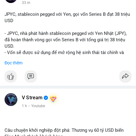
33 m
JPYC, stablecoin pegged với Yen, gọi vốn Series B đạt 38 triệu
USD
- JPYC, nhà phát hành stablecoin pegged với Yen Nhật (JPY),
đã hoàn thành vòng gọi vốn Series B với tổng giá trị 38 triệu
USD.
- Vốn sẽ được sử dụng để mở rộng hệ sinh thái tài chính và
Web3 của JPYC.
Đọc thêm
- Mục tiêu là tăng tốc độ przyjęcie của token yen-pegged JPYC
trên toàn cầu.
- Đây là bước tiến quan trọng trong việc phát triển stablecoin
liên quan đến tiền tệ fiat châu Á trong ngành Web3.
#binancesquare
#cryptonews
#jpyc
#stablecoin
#web3
#defi
V Stream
$jpyc
1 h
·
Youtube
#vlikevn
#titanbot
📰 Nguồn: Cointelegraph
Câu chuyện khởi nghiệp đột phá: Thương vụ 60 tỷ USD biến