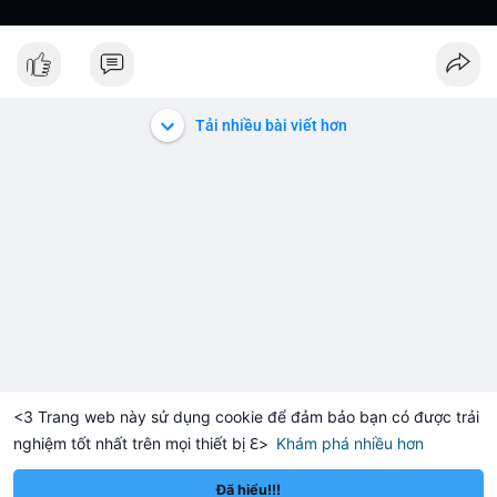
Tải nhiều bài viết hơn
<3 Trang web này sử dụng cookie để đảm bảo bạn có được trải
nghiệm tốt nhất trên mọi thiết bị ℇ>
Khám phá nhiều hơn
Solana
BNB
$1,920.32
$73.92
H
+0.34%
SOL
+0.75%
BN
Đã hiểu!!!