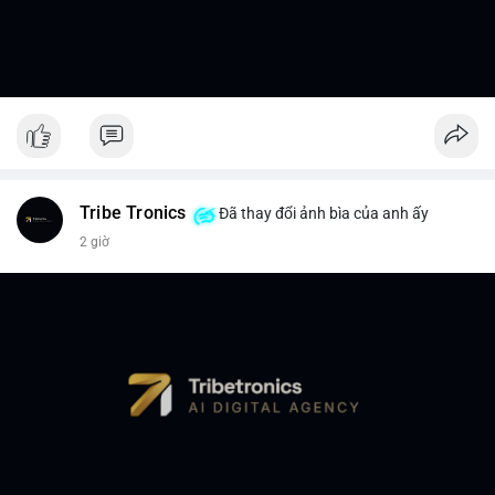
Tribe Tronics
Đã thay đổi ảnh bìa của anh ấy
2 giờ