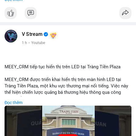
#72dot2609btc
#4triệu7usd
#chuyểnvílạnh
#áplựcbántiềmnăng
#mempoolbtc
#vlikevn
#titanbot
📰 Nguồn: Cointelegraph
V Stream
1 h
·
Youtube
MEEY_CRM tiếp tục hiển thị trên LED tại Tràng Tiền Plaza
MEEY_CRM được triển khai hiển thị trên màn hình LED tại
Tràng Tiền Plaza, một khu vực thương mại nổi tiếng. Việc này
thể hiện chiến lược quảng bá thương hiệu thông qua công
nghệ hiển thị công cộng. Tràng Tiền Plaza thu hút lượng khách
Đọc thêm
lớn hàng ngày, giúp tăng cường nhận diện thương hiệu
MEEY_CRM. Mô hình này kết hợp công nghệ LED với việc đặt
sản tại điểm giao thông quan trọng.
🎥 Xem video trực tiếp tại: