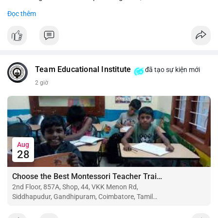
Đọc thêm
#binancesquare
#cryptonews
#btc
#eth
$btc $eth
#vlikevn
#titanbot
Team Educational Institute
đã tạo sự kiện mới
📰 Nguồn: CoinDesk
2 giờ
Aug
28
Choose the Best Montessori Teacher Training Institute in Coimbatore for a Rewarding Career
2nd Floor, 857A, Shop, 44, VKK Menon Rd,
Siddhapudur, Gandhipuram, Coimbatore, Tamil
Nadu 641044