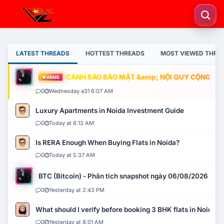
LATEST THREADS
HOTTEST THREADS
MOST VIEWED THRE
CẢNH BÁO BẢO MẬT &amp; NỘI QUY CỘNG ĐỒNG
VÀNG
0
Wednesday a31 6:07 AM
Luxury Apartments in Noida Investment Guide
0
Today at 6:13 AM
Is RERA Enough When Buying Flats in Noida?
0
Today at 5:37 AM
BTC (Bitcoin) - Phân tích snapshot ngày 06/08/2026
0
Yesterday at 2:43 PM
What should I verify before booking 3 BHK flats in Noida?
0
Yesterday at 8:01 AM