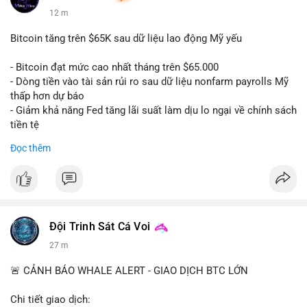
12 m
Bitcoin tăng trên $65K sau dữ liệu lao động Mỹ yếu
- Bitcoin đạt mức cao nhất tháng trên $65.000
- Dòng tiền vào tài sản rủi ro sau dữ liệu nonfarm payrolls Mỹ
thấp hơn dự báo
- Giảm khả năng Fed tăng lãi suất làm dịu lo ngại về chính sách
tiền tệ
#binancesquare
#cryptonews
#btc
Đọc thêm
$btc
#vlikevn
#titanbot
📰 Nguồn: Cointelegraph
Đội Trinh Sát Cá Voi
27 m
🚨 CẢNH BÁO WHALE ALERT - GIAO DỊCH BTC LỚN
Chi tiết giao dịch: