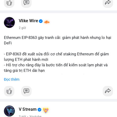
Vlike Wire
2 giờ
Ethereum EIP-8363 gây tranh cãi: giảm phát hành nhưng lo hại
DeFi
- EIP-8363 đề xuất sửa đổi cơ chế staking Ethereum để giảm
lượng ETH phát hành mới
- Hỗ trợ cho rằng đây là bước tiến để kiểm soát lạm phát và
tăng giá trị ETH dài hạn
- Các nhà phê bình lo ngại việc giảm phần thưởng sẽ làm yếu
Đọc thêm
động lực staking, ảnh hưởng đến bảo mật mạng lưới
- Lo ngại thêm: có thể làm giảm hấp dẫn của DeFi, giảm sự phi
tập trung và làm chậm sự tham gia của nhà đầu tư istituционаl
- Diễn ra trong bối cảnh Ethereum đang cân bằng giữa giảm
phát hành và duy trì sức hấp dẫn cho hệ sinh thái
#binancesquare
#cryptonews
#eth
#defi
#eip8363
V Stream
2 giờ
·
Youtube