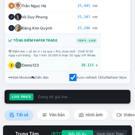
Trần Ngọc Hà
25,445
3
VNĐ
Võ Duy Phong
25,347
4
VNĐ
Đặng Kim Quỳnh
25,246
5
VNĐ
TỔNG ĐIỂM PAPER TRADE
TOP 5 · LIVE
Điểm live = số dư ví + ký quỹ + PnL chưa chốt · Chốt 12:00
ngày cuối tháng · Top 1 trên 20.000 đ nhận 30 ngày VIP Whale.
Demo123
10.115
1
đ
Hide Module
Diễn đàn
Auto-refresh (30s)
Refresh Now
Đang tải giá live...
LIVE PRICE
Tất cả
Văn bản
Hình ảnh
Video
Trung Tâm
(BTC
Biểu Đồ Xu
Danh Sách Theo