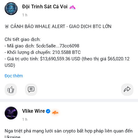
#vlikevn
#titanbot
Đội Trinh Sát Cá Voi
1 h
📰 Nguồn: CoinDesk
🚨 CẢNH BÁO WHALE ALERT - GIAO DỊCH BTC LỚN
Chi tiết giao dịch:
- Mã giao dịch: 5cdc5a8e...73cc6098
- Khối lượng di chuyển: 210.5588 BTC
- Giá trị ước tính: $13,690,559.36 USD (theo thị giá $65,020.12
USD)
- Thời gian: 14:19:51 2026-08-07 UTC
Đọc thêm
Nhận định phân tích hành vi của Cá voi dựa trên giao dịch này
(ví dụ: chuyển dịch lượng lớn coin, gom hàng ví lạnh, áp lực
bán tiềm năng...) và tác động tâm lý thị trường.
Lời khuyên ngắn gọn cho nhà đầu tư nhỏ lẻ.
Vlike Wire
Hashtags: Tự trích xuất 3-5 hashtag ĐỘC NHẤT từ nội dung
1 h
chính của bài viết này. Hashtag phải là các từ khóa cụ thể xuất
hiện trong bài (khối lượng BTC, hành vi cá voi, loại ví, mức giá
Nga triệt phá mạng lưới sàn crypto bất hợp pháp liên quan đến
USD). TUYỆT ĐỐI KHÔNG lặp lại các hashtag chung chung
Ukraine