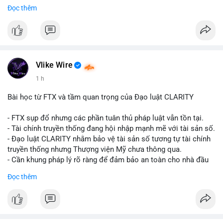
Đọc thêm
$btc
#vlikevn
#titanbot
📰 Nguồn: CoinDesk
Vlike Wire
1 h
Bài học từ FTX và tầm quan trọng của Đạo luật CLARITY
- FTX sụp đổ nhưng các phần tuân thủ pháp luật vẫn tồn tại.
- Tài chính truyền thống đang hội nhập mạnh mẽ với tài sản số.
- Đạo luật CLARITY nhằm bảo vệ tài sản số tương tự tài chính
truyền thống nhưng Thượng viện Mỹ chưa thông qua.
- Cần khung pháp lý rõ ràng để đảm bảo an toàn cho nhà đầu
tư.
Đọc thêm
#binancesquare
#cryptonews
#ftx
#regulation
#clarityact
$btc $eth