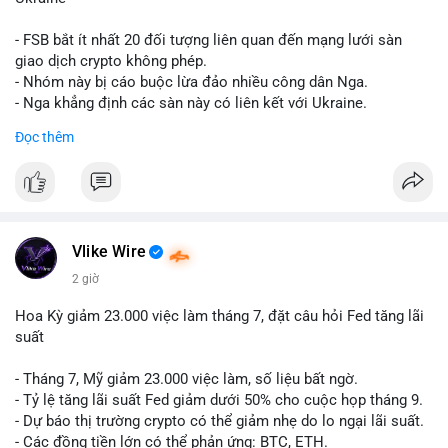
giống nhau ở mọi bài như
#whalealert
,
#smartmoney
,
#cryptonews
,
#vlikesignals
. Mỗi bài viết phải có bộ hashtag
- FSB bắt ít nhất 20 đối tượng liên quan đến mạng lưới sàn
riêng biệt phản ánh đúng nội dung cụ thể của giao dịch đó. Ví
giao dịch crypto không phép.
dụ nếu giao dịch 45 BTC chuyển ví lạnh:
#45btc
#vilanh
- Nhóm này bị cáo buộc lừa đảo nhiều công dân Nga.
#tichluydaihan
#btcmempool
. KHÔNG dùng hashtag tên mô
- Nga khẳng định các sàn này có liên kết với Ukraine.
hình AI (
#gpt
,
#deepseek
,
#gemini
,
#claude
,
#ai
).
Đọc thêm
#russia
#cryptonews
#regulation
#fsb
$btc $eth
#vlikevn
#titanbot
Vlike Wire
📰 Nguồn: CoinDesk
2 giờ
Hoa Kỳ giảm 23.000 việc làm tháng 7, đặt câu hỏi Fed tăng lãi
suất
- Tháng 7, Mỹ giảm 23.000 việc làm, số liệu bất ngờ.
- Tỷ lệ tăng lãi suất Fed giảm dưới 50% cho cuộc họp tháng 9.
- Dự báo thị trường crypto có thể giảm nhẹ do lo ngại lãi suất.
- Các đồng tiền lớn có thể phản ứng: BTC, ETH.