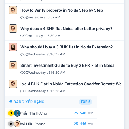
How to Verify property in Noida Step by Step
0
Yesterday at 6:57 AM
Why does a 4 BHK flat Noida offer better privacy?
0
Yesterday at 6:30 AM
Why should I buy a 3 BHK flat in Noida Extension?
0
Wednesday a31 6:25 AM
Smart Investment Guide to Buy 2 BHK Flat in Noida
0
Wednesday a31 6:20 AM
Is a 4 BHK Flat in Noida Extension Good for Remote Work?
0
Wednesday a31 5:26 AM
BẢNG XẾP HẠNG
TOP 5
Trần Thị Hương
25,548
1
VNĐ
Võ Hữu Phong
25,446
2
VNĐ