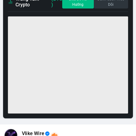
Crypto
)
Hướng
Dõi
Vlike Wire