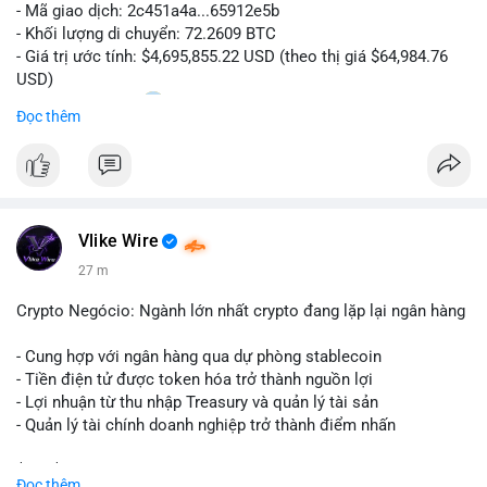
- Mã giao dịch: 2c451a4a...65912e5b
- Khối lượng di chuyển: 72.2609 BTC
- Giá trị ước tính: $4,695,855.22 USD (theo thị giá $64,984.76
USD)
- Thời gian: 15:20
0 2026-08-07 UTC
Đọc thêm
Nhận định phân tích hành vi của Cá voi dựa trên giao dịch này:
Lượng BTC trị giá gần 4,7 triệu USD được dồn vào một giao
dịch duy nhất cho thấy dấu hiệu chuyển tiền có chủ đích,
không phải hành động phân tán nhỏ lẻ. Nếu điểm đến là ví sàn
Vlike Wire
giao dịch, áp lực bán ngắn hạn có thể gia tăng, ảnh hưởng đến
tâm lý nhà đầu tư. Ngược lại, nếu dòng tiền đổ về ví lạnh, đây
27 m
là tín hiệu tích lũy dài hạn, cho thấy cá voi đang gom hàng ở
vùng giá hiện tại thay vì thoát ra.
Crypto Negócio: Ngành lớn nhất crypto đang lặp lại ngân hàng
Lời khuyên ngắn gọn cho nhà đầu tư nhỏ lẻ: Theo dõi sát địa
- Cung hợp với ngân hàng qua dự phòng stablecoin
chỉ nhận của giao dịch này trong 24-48 giờ tới. Đừng vội hành
- Tiền điện tử được token hóa trở thành nguồn lợi
động theo cảm xúc khi chỉ dựa vào một lệnh chuyển đơn lẻ;
- Lợi nhuận từ thu nhập Treasury và quản lý tài sản
hãy quan sát thêm các lệnh tiếp theo để xác nhận xu hướng
- Quản lý tài chính doanh nghiệp trở thành điểm nhấn
dòng tiền trước khi điều chỉnh vị thế.
$btc $eth
Đọc thêm