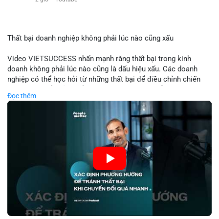
$eth
#vlikevn
#titanbot
Thất bại doanh nghiệp không phải lúc nào cũng xấu
📰 Nguồn: Cointelegraph
Video VIETSUCCESS nhấn mạnh rằng thất bại trong kinh
doanh không phải lúc nào cũng là dấu hiệu xấu. Các doanh
nghiệp có thể học hỏi từ những thất bại để điều chỉnh chiến
lược, phát triển sản phẩm mới, hoặc phát hiện lỗi trong quy
Đọc thêm
trình. Trong lĩnh vực tài chính và crypto, hiểu rõ nguyên nhân
thất bại giúp quản lý rủi ro hiệu quả và tránh lặp lại sai lầm.
Điều này đặc biệt quan trọng khi áp dụng vào các mô hình kinh
doanh mới hoặc đầu tư vào dự án blockchain.
🎥 Xem video trực tiếp tại:
Nguồn: VIETSUCCESS