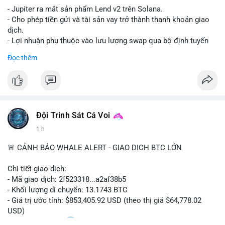
- Jupiter ra mắt sản phẩm Lend v2 trên Solana.
- Cho phép tiền gửi và tài sản vay trở thành thanh khoản giao
dịch.
- Lợi nhuận phụ thuộc vào lưu lượng swap qua bộ định tuyến
(router) của Jupiter.
Đọc thêm
- Tăng hiệu quả sử dụng vốn cho người dùng.
#solana
#jupiter
#sol
#defi
#binancesquare
$sol
Đội Trinh Sát Cá Voi
#vlikevn
#titanbot
1 h
📰 Nguồn: CoinDesk
🚨 CẢNH BÁO WHALE ALERT - GIAO DỊCH BTC LỚN
Chi tiết giao dịch:
- Mã giao dịch: 2f523318...a2af38b5
- Khối lượng di chuyển: 13.1743 BTC
- Giá trị ước tính: $853,405.92 USD (theo thị giá $64,778.02
USD)
- Thời gian: 14:20
2 2026-08-10 UTC