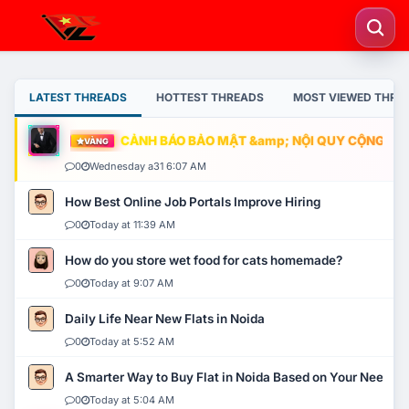
LATEST THREADS
HOTTEST THREADS
MOST VIEWED THRE
CẢNH BÁO BẢO MẬT &amp; NỘI QUY CỘNG ĐỒNG
VÀNG
0
Wednesday a31 6:07 AM
How Best Online Job Portals Improve Hiring
0
Today at 11:39 AM
How do you store wet food for cats homemade?
0
Today at 9:07 AM
Daily Life Near New Flats in Noida
0
Today at 5:52 AM
A Smarter Way to Buy Flat in Noida Based on Your Needs
0
Today at 5:04 AM