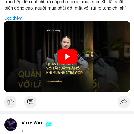
trực tiếp đến chi phí trả góp cho người mua nhà. Khi lãi suất
biến động cao, người mua phải đối mặt với rủi ro tăng chi phí
trả nợ không ngờ. Quản lý rủi ro cần bao gồm phân tích xu
Đọc thêm
hướng lãi suất, lựa chọn sản phẩm trả góp có tính bảo hiểm,
hoặc sử dụng tài chính cá nhân để ổn định chi phí. Các nhà
đầu tư cần theo dõi chính sách tiền tệ để đưa ra quyết định
mua nhà phù hợp.
🎥 Xem video trực tiếp tại:
Nguồn: VIETSUCCESS
Vlike Wire
1 h