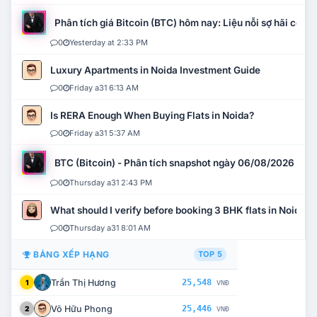
Phân tích giá Bitcoin (BTC) hôm nay: Liệu nỗi sợ hãi có mở 
0
Yesterday at 2:33 PM
Luxury Apartments in Noida Investment Guide
0
Friday a31 6:13 AM
Is RERA Enough When Buying Flats in Noida?
0
Friday a31 5:37 AM
BTC (Bitcoin) - Phân tích snapshot ngày 06/08/2026
0
Thursday a31 2:43 PM
What should I verify before booking 3 BHK flats in Noida?
0
Thursday a31 8:01 AM
BẢNG XẾP HẠNG
TOP 5
Trần Thị Hương
25,548
1
VNĐ
Võ Hữu Phong
25,446
2
VNĐ