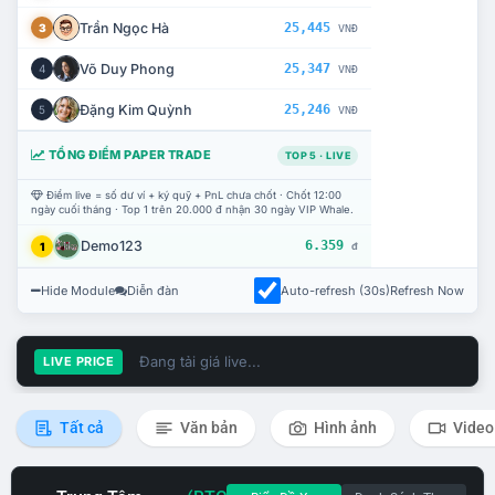
Trần Ngọc Hà
25,445
3
VNĐ
Võ Duy Phong
25,347
4
VNĐ
Đặng Kim Quỳnh
25,246
5
VNĐ
TỔNG ĐIỂM PAPER TRADE
TOP 5 · LIVE
Điểm live = số dư ví + ký quỹ + PnL chưa chốt · Chốt 12:00
ngày cuối tháng · Top 1 trên 20.000 đ nhận 30 ngày VIP Whale.
Demo123
6.359
1
đ
Hide Module
Diễn đàn
Auto-refresh (30s)
Refresh Now
Đang tải giá live...
LIVE PRICE
Tất cả
Văn bản
Hình ảnh
Video