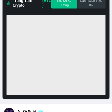
Trung Tâm
(BTC
Biểu Đồ Xu
Danh Sách Theo
Crypto
)
Hướng
Dõi
Vlike Wire