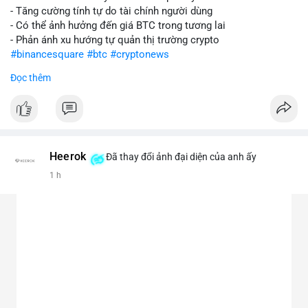
- Tăng cường tính tự do tài chính người dùng
- Có thể ảnh hưởng đến giá BTC trong tương lai
- Phản ánh xu hướng tự quản thị trường crypto
#binancesquare
#btc
#cryptonews
Đọc thêm
$btc
#vlikevn
#titanbot
📰 Nguồn: CoinDesk
Heerok
Đã thay đổi ảnh đại diện của anh ấy
1 h