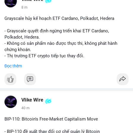
8 m
Grayscale hủy kế hoạch ETF Cardano, Polkadot, Hedera
- Grayscale quyết định ngừng triển khai ETF Cardano,
Polkadot, Hedera.
- Không có sản phẩm nào được thực thi, không phát hành
chứng khoán.
- Thị trường ETF crypto tiếp tục thay đổi.
#binancesquare
#cryptonews
#ada
#dot
#hbar
Đọc thêm
$ada $dot $hbar
#vlikevn
#titanbot
📰 Nguồn: CoinDesk
Vlike Wire
40 m
BIP-110: Bitcoin's Free-Market Capitalism Move
- BIP-110 đề xuất thay đổi cơ chế quản lý Bitcoin