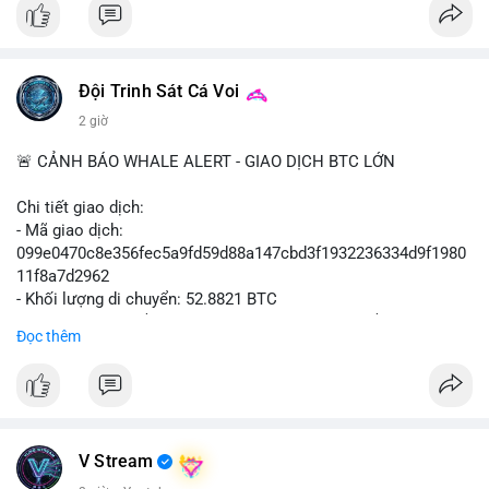
📰 Nguồn: Cointelegraph
Đội Trinh Sát Cá Voi
2 giờ
🚨 CẢNH BÁO WHALE ALERT - GIAO DỊCH BTC LỚN
Chi tiết giao dịch:
- Mã giao dịch:
099e0470c8e356fec5a9fd59d88a147cbd3f1932236334d9f1980
11f8a7d2962
- Khối lượng di chuyển: 52.8821 BTC
- Giá trị ước tính: $3,434,742.21 USD (theo thị giá $64,951.00
Đọc thêm
USD)
- Thời gian: 13:19:49 2026-08-10 UTC
Nhận định phân tích hành vi của Cá voi dựa trên giao dịch này:
Khối lượng 52.88 BTC tương đương hơn 3.4 triệu USD được di
chuyển trong một giao dịch duy nhất, cho thấy chủ sở hữu là tổ
V Stream
chức hoặc cá nhân sở hữu tài sản lớn. Hành vi này diễn ra