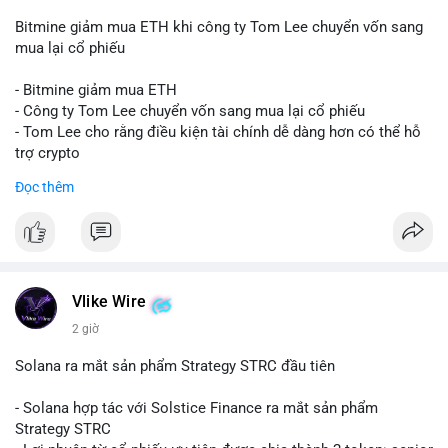
Bitmine giảm mua ETH khi công ty Tom Lee chuyển vốn sang
mua lại cổ phiếu
- Bitmine giảm mua ETH
- Công ty Tom Lee chuyển vốn sang mua lại cổ phiếu
- Tom Lee cho rằng điều kiện tài chính dễ dàng hơn có thể hỗ
trợ crypto
- CLARITY Act không đạt thăm dò trong Thượng viện trước kỳ
Đọc thêm
nghỉ tháng 8
#binancesquare
#cryptonews
#eth
$eth
Vlike Wire
#vlikevn
#titanbot
2 giờ
📰 Nguồn: CoinDesk
Solana ra mắt sản phẩm Strategy STRC đầu tiên
- Solana hợp tác với Solstice Finance ra mắt sản phẩm
Strategy STRC