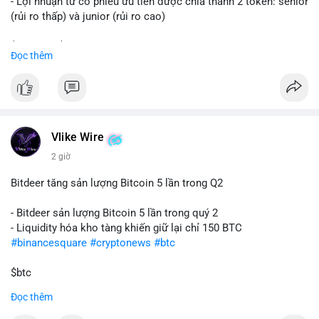
- Lợi nhuận từ cổ phiếu ưu tiên được chia thành 2 token: senior
(rủi ro thấp) và junior (rủi ro cao)
$sol
#sol
$strc
#strc
Đọc thêm
#vlikevn
#titanbot
📰 Nguồn: CoinDesk
Vlike Wire
2 giờ
Bitdeer tăng sản lượng Bitcoin 5 lần trong Q2
- Bitdeer sản lượng Bitcoin 5 lần trong quý 2
- Liquidity hóa kho tàng khiến giữ lại chỉ 150 BTC
#binancesquare
#cryptonews
#btc
$btc
Đọc thêm
#vlikevn
#titanbot