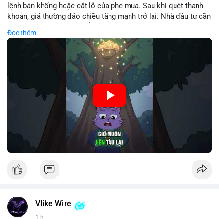
lệnh bán khống hoặc cắt lỗ của phe mua. Sau khi quét thanh
khoản, giá thường đảo chiều tăng mạnh trở lại. Nhà đầu tư cần
nhận diện mô hình này để tránh bị thao túng tâm lý và tối ưu
Đọc thêm
hóa điểm vào lệnh.
🎥 Xem video trực tiếp tại:
Nguồn: Cú Thông Thái
Vlike Wire
1 h