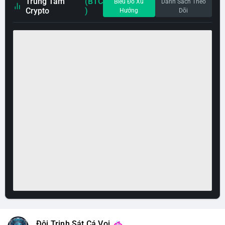
Trung Tâm
(BTC
Biểu Đồ Xu
Danh Sách Theo
Crypto
)
Hướng
Dõi
Đội Trinh Sát Cá Voi