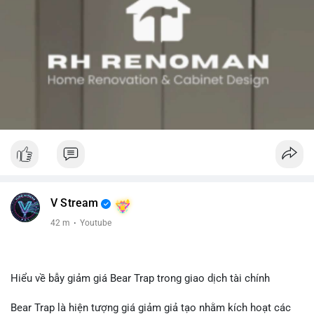
Xem chi tiết các bài viết đầy đủ tại dòng thời gian của Vlike.vn!
#rwa
#whalealert
#clarityact
#mastercard
#link
V Stream
42 m
·
Youtube
Hiểu về bẫy giảm giá Bear Trap trong giao dịch tài chính
Bear Trap là hiện tượng giá giảm giả tạo nhằm kích hoạt các