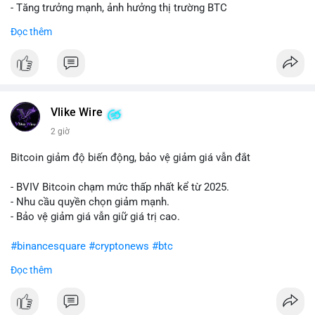
- Tăng trưởng mạnh, ảnh hưởng thị trường BTC
Đọc thêm
#binancesquare
#cryptonews
#btc
$btc
#vlikevn
#titanbot
Vlike Wire
📰 Nguồn: Cointelegraph
2 giờ
Bitcoin giảm độ biến động, bảo vệ giảm giá vẫn đắt
- BVIV Bitcoin chạm mức thấp nhất kể từ 2025.
- Nhu cầu quyền chọn giảm mạnh.
- Bảo vệ giảm giá vẫn giữ giá trị cao.
#binancesquare
#cryptonews
#btc
Đọc thêm
$btc
#vlikevn
#titanbot