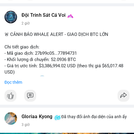
📰 Nguồn: CoinDesk
Đội Trinh Sát Cá Voi
2 giờ
🚨 CẢNH BÁO WHALE ALERT - GIAO DỊCH BTC LỚN
Chi tiết giao dịch:
- Mã giao dịch: 27b99c05...77894731
- Khối lượng di chuyển: 52.0936 BTC
- Giá trị ước tính: $3,386,994.02 USD (theo thị giá $65,017.48
USD)
- Thời gian: 10:20
2 2026-08-10 UTC
Đọc thêm
Nhận định phân tích hành vi của Cá voi dựa trên giao dịch này:
Khối lượng 52.09 BTC tương đương 3.38 triệu USD được
chuyển trong một giao dịch duy nhất chưa xác nhận. Quy mô
này cho thấy chủ sở hữu đang thực hiện một động thái chiến
Gloriaa Kyong
lược. Nếu điểm đến là các sàn giao dịch tập trung, khả năng
Đã thay đổi ảnh đại diện của anh ấy
cao là chuẩn bị thanh khoản để bán, tạo áp lực giảm ngắn hạn.
3 giờ
Ngược lại, nếu dòng tiền đổ về ví lạnh hoặc ví tự quản lý, đây là