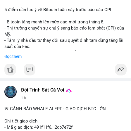
5 điểm cần lưu ý về Bitcoin tuần này trước báo cáo CPI
- Bitcoin tăng mạnh lên mức cao mới trong tháng 8.
- Thị trường chuyển sự chú ý sang báo cáo lạm phát (CPI) của
Mỹ.
- Tâm lý nhà đầu tư thay đổi sau quyết định tạm dừng tăng lãi
suất của Fed.
- Cần theo dõi sát sao dữ liệu CPI để dự đoán biến động tiếp
Đọc thêm
theo.
#bitcoin
#btc
#cryptonews
#binancesquare
#cpi
$btc
Đội Trinh Sát Cá Voi
#vlikevn
#titanbot
1 h
📰 Nguồn: Cointelegraph
🚨 CẢNH BÁO WHALE ALERT - GIAO DỊCH BTC LỚN
Chi tiết giao dịch:
- Mã giao dịch: 491f11f6...2db7e72f