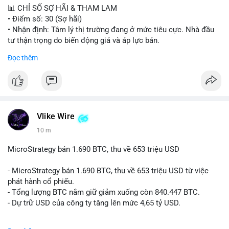
xu hướng trung hạn.
📊 CHỈ SỐ SỢ HÃI & THAM LAM
• Điểm số: 30 (Sợ hãi)
Lời khuyên cho nhà đầu tư nhỏ lẻ:
• Nhận định: Tâm lý thị trường đang ở mức tiêu cực. Nhà đầu
Hãy theo dõi sát các giao dịch tiếp theo từ địa chỉ ví nguồn để
tư thận trọng do biến động giá và áp lực bán.
xác định rõ hướng đi của dòng tiền. Tránh hành động theo cảm
Đọc thêm
xúc trước các biến động giá ngắn hạn. Nên duy trì chiến lược
📈 XU HƯỚNG TÌM KIẾM & THẢO LUẬN
đầu tư đã định và chỉ điều chỉnh khi có xác nhận rõ ràng về
• CoinGecko Trending: PENGU, MOW, DOS, PUMP, GRVT,
việc bán ra trên sàn giao dịch.
CASHCAT, TUT
• LunarCrush Trending: Ethereum, Solana, Dogecoin, Polkadot,
#2459btc
#vilanh
#dongtienlon
#giaodichbtc
#mempoolalert
Chainlink
• Google Trends Việt Nam: Sông Tô Lịch, Nha khoa Tuyết
Vlike Wire
Chinh, Thống đốc, Bóng chuyền nữ, Việt Nam vs Malaysia
10 m
💬 DÒNG CHẢY TIN TỨC & TRUYỀN THÔNG
MicroStrategy bán 1.690 BTC, thu về 653 triệu USD
• Binance Square: Cộng đồng thảo luận mạnh về thua lỗ (PNL
âm), trải nghiệm coin rác, và sự nhàm chán của Bitcoin khi đi
- MicroStrategy bán 1.690 BTC, thu về 653 triệu USD từ việc
ngang.
phát hành cổ phiếu.
• Tin tức quốc tế: Hedge funds trên CME chuyển sang vị thế
- Tổng lượng BTC nắm giữ giảm xuống còn 840.447 BTC.
Long Bitcoin; Standard Chartered dự báo LINK đạt 200 USD
- Dự trữ USD của công ty tăng lên mức 4,65 tỷ USD.
vào năm 2030; MicroStrategy bán 1,690 BTC.
• Binance Announcements: Binance delist BTTC & POWR vào
#microstrategy
#btc
#cryptonews
#binancesquare