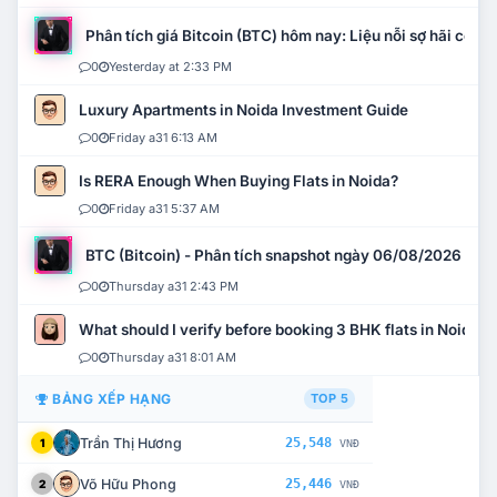
Phân tích giá Bitcoin (BTC) hôm nay: Liệu nỗi sợ hãi có mở 
0
Yesterday at 2:33 PM
Luxury Apartments in Noida Investment Guide
0
Friday a31 6:13 AM
Is RERA Enough When Buying Flats in Noida?
0
Friday a31 5:37 AM
BTC (Bitcoin) - Phân tích snapshot ngày 06/08/2026
0
Thursday a31 2:43 PM
What should I verify before booking 3 BHK flats in Noida?
0
Thursday a31 8:01 AM
BẢNG XẾP HẠNG
TOP 5
Trần Thị Hương
25,548
1
VNĐ
Võ Hữu Phong
25,446
2
VNĐ