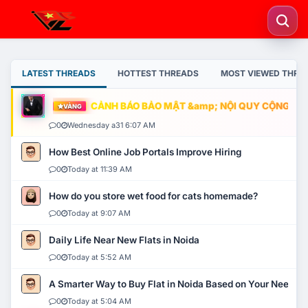
LATEST THREADS
HOTTEST THREADS
MOST VIEWED THRE
CẢNH BÁO BẢO MẬT &amp; NỘI QUY CỘNG ĐỒNG
VÀNG
0
Wednesday a31 6:07 AM
How Best Online Job Portals Improve Hiring
0
Today at 11:39 AM
How do you store wet food for cats homemade?
0
Today at 9:07 AM
Daily Life Near New Flats in Noida
0
Today at 5:52 AM
A Smarter Way to Buy Flat in Noida Based on Your Needs
0
Today at 5:04 AM