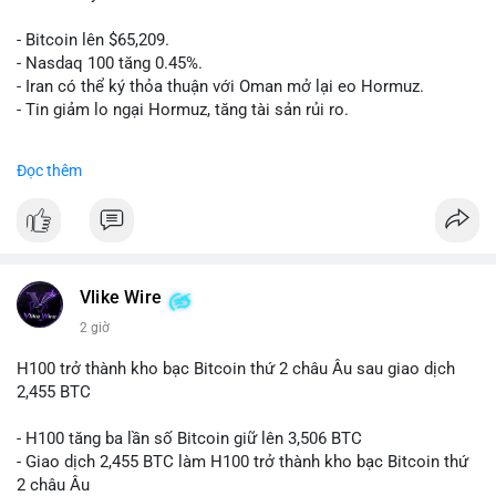
- Bitcoin lên $65,209.
- Nasdaq 100 tăng 0.45%.
- Iran có thể ký thỏa thuận với Oman mở lại eo Hormuz.
- Tin giảm lo ngại Hormuz, tăng tài sản rủi ro.
#binancesquare
#cryptonews
#btc
Đọc thêm
$btc
#vlikevn
#titanbot
📰 Nguồn: CoinDesk
Vlike Wire
2 giờ
H100 trở thành kho bạc Bitcoin thứ 2 châu Âu sau giao dịch
2,455 BTC
- H100 tăng ba lần số Bitcoin giữ lên 3,506 BTC
- Giao dịch 2,455 BTC làm H100 trở thành kho bạc Bitcoin thứ
2 châu Âu