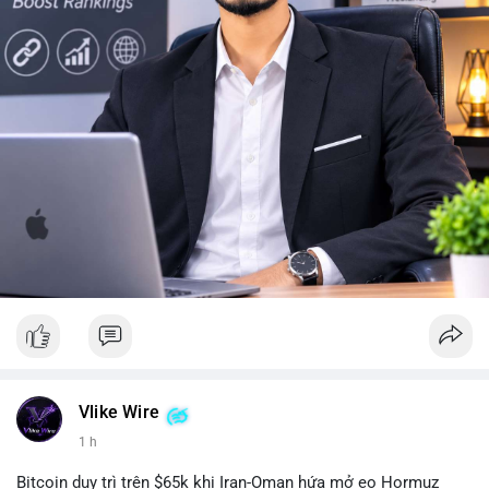
#10btc
#650kusd
#chotloinganhan
#tichluydaihan
#btcmempool
Vlike Wire
1 h
Bitcoin duy trì trên $65k khi Iran-Oman hứa mở eo Hormuz