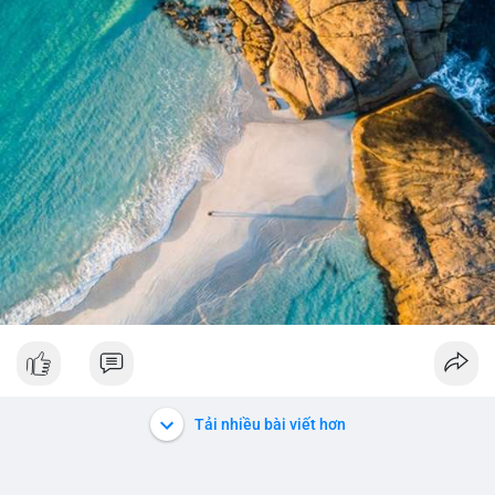
tín hiệu tích lũy dài hạn, giảm nguồn cung lưu thông. Việc
chuyển một lần với giá trị lớn thay vì chia nhỏ cũng phản ánh
sự tự tin của cá voi, nhưng đồng thời gây tâm lý thận trọng cho
thị trường vì khả năng bán tháo luôn hiện hữu.
Lời khuyên cho nhà đầu tư nhỏ lẻ: Theo dõi sát điểm đến của
giao dịch này trong vài khối tiếp theo. Nếu BTC vào ví sàn, cần
chuẩn bị cho biến động giá tăng; nếu vào ví lạnh, có thể yên
tâm hơn về xu hướng dài hạn. Không nên hành động vội vàng
dựa trên một giao dịch đơn lẻ, hãy quan sát thêm dòng tiền
trong 24-48 giờ để xác nhận xu hướng.
#52dot09btc
#chuyenvilanh
#tichluydaihan
#mempoolbtc
#giaodichlon
Tải nhiều bài viết hơn