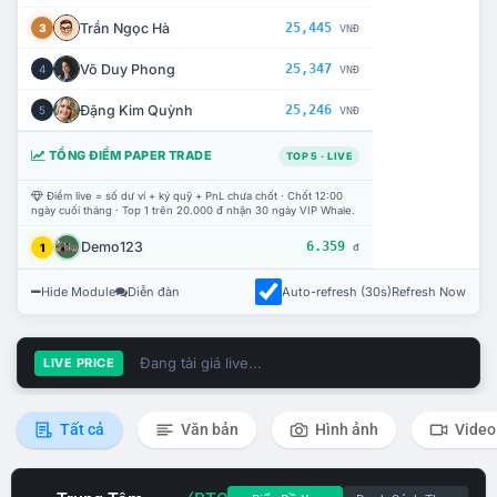
Trần Ngọc Hà
25,445
3
VNĐ
Võ Duy Phong
25,347
4
VNĐ
Đặng Kim Quỳnh
25,246
5
VNĐ
TỔNG ĐIỂM PAPER TRADE
TOP 5 · LIVE
Điểm live = số dư ví + ký quỹ + PnL chưa chốt · Chốt 12:00
ngày cuối tháng · Top 1 trên 20.000 đ nhận 30 ngày VIP Whale.
Demo123
6.359
1
đ
Hide Module
Diễn đàn
Auto-refresh (30s)
Refresh Now
Đang tải giá live...
LIVE PRICE
Tất cả
Văn bản
Hình ảnh
Video