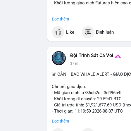
- Khối lượng giao dịch Futures hiện cao g
#binance
#btc
#cryptonews
#bitcoin
#fu
Đọc thêm
$btc
Like
Bình luận
#vlikevn
#titanbot
📰 Nguồn: Cointelegraph
Đội Trinh Sát Cá Voi
37 m
🚨 CẢNH BÁO WHALE ALERT - GIAO DỊ
Chi tiết giao dịch:
- Mã giao dịch: a786cb2d...3d496b4f
- Khối lượng di chuyển: 29.5941 BTC
- Giá trị ước tính: $1,921,677.69 USD (th
- Thời gian: 11:19:59 2026-08-07 UTC
Đọc thêm
Nhận định phân tích: Giao dịch gần 30 BT
khối chưa xác nhận cho thấy dấu hiệu di