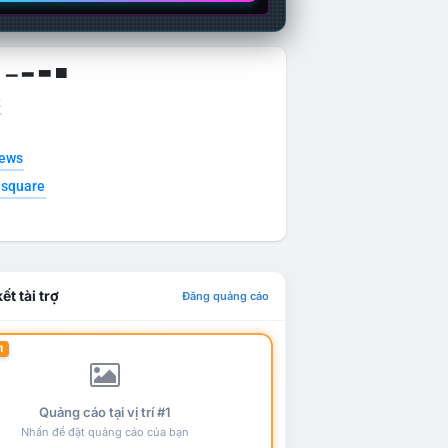
g ▁ ▂ ▃ ▄
t
news
esquare
ết tài trợ
Đăng quảng cáo
1
Quảng cáo tại vị trí #1
Nhấn để đặt quảng cáo của bạn