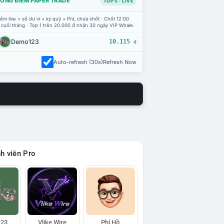
ỔNG ĐIỂM PAPER TRADE
TOP 5 · LIVE
ểm live = số dư ví + ký quỹ + PnL chưa chốt · Chốt 12:00
 cuối tháng · Top 1 trên 20.000 đ nhận 30 ngày VIP Whale.
Demo123
10.115
đ
Auto-refresh (30s)
Refresh Now
h viên Pro
23
Vlike Wire
Phí Hồ