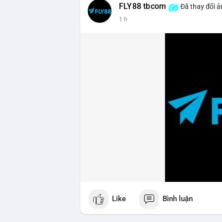
FLY88 tbcom
Đã thay đổi ả
1 h
Like
Bình luận