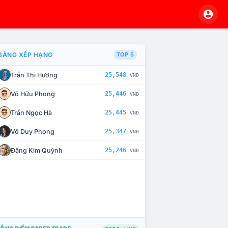
BẢNG XẾP HẠNG
TOP 5
Trần Thị Hương
25,548
VNĐ
À CHẾ TÀI XỬ LÝ VI PHẠM
Võ Hữu Phong
25,446
VNĐ
Trần Ngọc Hà
25,445
VNĐ
Võ Duy Phong
25,347
VNĐ
Đặng Kim Quỳnh
25,246
VNĐ