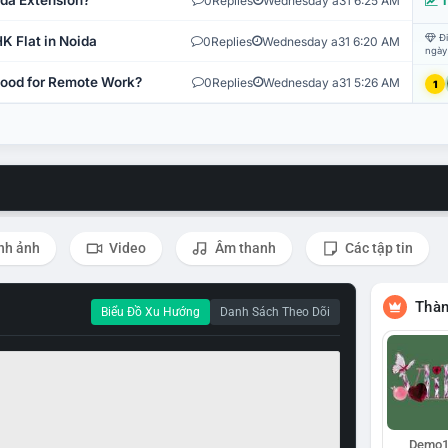
ida Extension?
0
Replies
Wednesday a31 6:25 AM
T
Đi
K Flat in Noida
0
Replies
Wednesday a31 6:20 AM
ngày
 Good for Remote Work?
0
Replies
Wednesday a31 5:26 AM
1
nh ảnh
Video
Âm thanh
Các tập tin
Thàn
Biểu Đồ Xu Hướng
Danh Sách Theo Dõi
Demo1