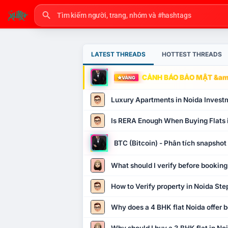
LATEST THREADS
HOTTEST THREADS
CẢNH BÁO BẢO MẬT &amp
VÀNG
Luxury Apartments in Noida Invest
Is RERA Enough When Buying Flats 
BTC (Bitcoin) - Phân tích snapsho
What should I verify before booking
How to Verify property in Noida Ste
Why does a 4 BHK flat Noida offer b