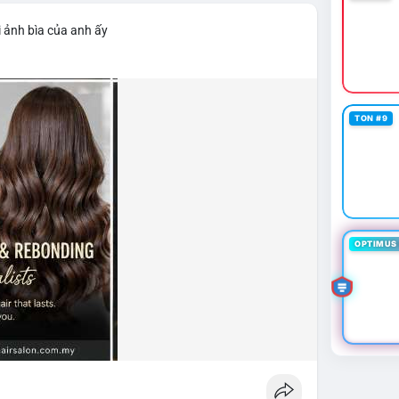
 ảnh bìa của anh ấy
TON #9
OPTIMUS 