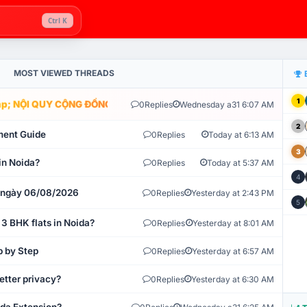
Ctrl K
MOST VIEWED THREADS
1
; NỘI QUY CỘNG ĐỒNG VLIKE.VN: HỆ THỐNG GIÁM SÁT TỰ ĐỘNG V
0
Replies
Wednesday a31 6:07 AM
2
ment Guide
0
Replies
Today at 6:13 AM
3
in Noida?
0
Replies
Today at 5:37 AM
4
t ngày 06/08/2026
0
Replies
Yesterday at 2:43 PM
5
 3 BHK flats in Noida?
0
Replies
Yesterday at 8:01 AM
p by Step
0
Replies
Yesterday at 6:57 AM
etter privacy?
0
Replies
Yesterday at 6:30 AM