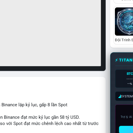
⚡ TITA
BTC
----
--%
SYSTEM:
 Binance lập kỷ lục, gấp 8 lần Spot
rên Binance đạt mức kỷ lục gần 58 tỷ USD.
Trợ lý A
s so với Spot đạt mức chênh lệch cao nhất từ trước