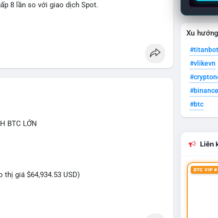
ấp 8 lần so với giao dịch Spot.
tures
Xu hướn
#titanbo
#vlikevn
#crypto
#binanc
#btc
CH BTC LỚN
Liên k
BTC VIP #
eo thị giá $64,934.53 USD)
C trị giá gần 2 triệu USD được thực hiện trong một
 chuyển vốn có chủ đích. Với khối lượng này, khả