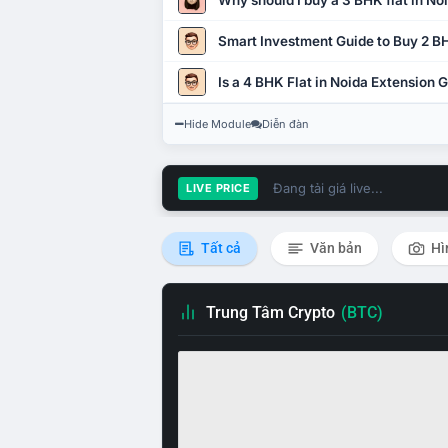
Why should I buy a 3 BHK flat in No
Smart Investment Guide to Buy 2 BH
Is a 4 BHK Flat in Noida Extension
Hide Module
Diễn đàn
Đang tải giá live...
LIVE PRICE
Tất cả
Văn bản
Hì
Trung Tâm Crypto
(BTC)