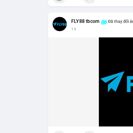
FLY88 tbcom
Đã thay đổi ả
1 h