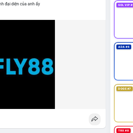
nh đại diện của anh ấy
SOL VIP #
ADA #6
DOGE #7
TRX #8