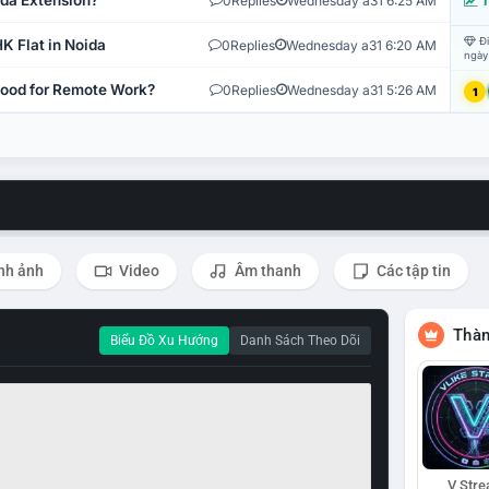
ida Extension?
0
Replies
Wednesday a31 6:25 AM
T
Đi
K Flat in Noida
0
Replies
Wednesday a31 6:20 AM
ngày
 Good for Remote Work?
0
Replies
Wednesday a31 5:26 AM
1
nh ảnh
Video
Âm thanh
Các tập tin
Thàn
Biểu Đồ Xu Hướng
Danh Sách Theo Dõi
V Str