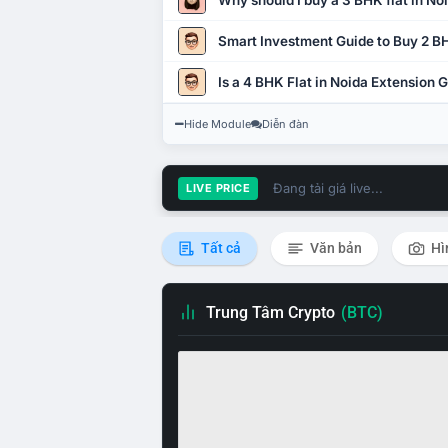
Why should I buy a 3 BHK flat in No
Smart Investment Guide to Buy 2 BH
Is a 4 BHK Flat in Noida Extension
Hide Module
Diễn đàn
Đang tải giá live...
LIVE PRICE
Tất cả
Văn bản
Hì
Trung Tâm Crypto
(BTC)