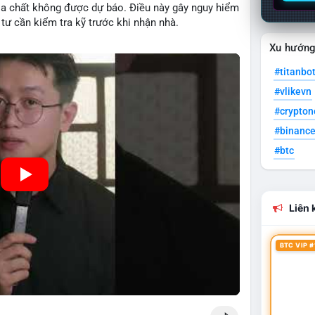
ịa chất không được dự báo. Điều này gây nguy hiểm
tư cần kiểm tra kỹ trước khi nhận nhà.
Xu hướn
#titanbo
#vlikevn
#crypto
#binanc
#btc
Liên k
BTC VIP #