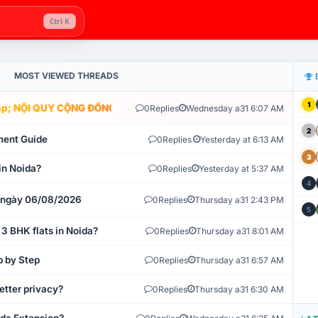
Ctrl K
MOST VIEWED THREADS
1
; NỘI QUY CỘNG ĐỒNG VLIKE.VN: HỆ THỐNG GIÁM SÁT TỰ ĐỘNG V
0
Replies
Wednesday a31 6:07 AM
2
ment Guide
0
Replies
Yesterday at 6:13 AM
3
in Noida?
0
Replies
Yesterday at 5:37 AM
4
t ngày 06/08/2026
0
Replies
Thursday a31 2:43 PM
5
 3 BHK flats in Noida?
0
Replies
Thursday a31 8:01 AM
p by Step
0
Replies
Thursday a31 6:57 AM
etter privacy?
0
Replies
Thursday a31 6:30 AM