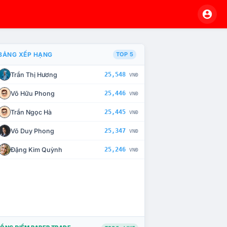
BẢNG XẾP HẠNG
TOP 5
Trần Thị Hương
25,548
VNĐ
À CHẾ TÀI XỬ LÝ VI PHẠM
Võ Hữu Phong
25,446
VNĐ
Trần Ngọc Hà
25,445
VNĐ
Võ Duy Phong
25,347
VNĐ
Đặng Kim Quỳnh
25,246
VNĐ