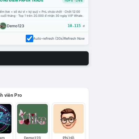
ỔNG ĐIỂM PAPER TRADE
TOP 5 · LIVE
ểm live = số dư ví + ký quỹ + PnL chưa chốt · Chốt 12:00
 cuối tháng · Top 1 trên 20.000 đ nhận 30 ngày VIP Whale.
Demo123
10.115
đ
Auto-refresh (30s)
Refresh Now
h viên Pro
eam
Demo123
Phí Hồ