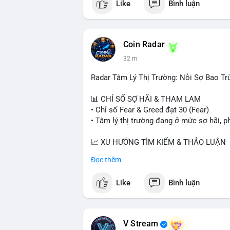
Like
Bình luận
Coin Radar
32 m
Radar Tâm Lý Thị Trường: Nỗi Sợ Bao Tr
📊 CHỈ SỐ SỢ HÃI & THAM LAM
• Chỉ số Fear & Greed đạt 30 (Fear)
• Tâm lý thị trường đang ở mức sợ hãi, p
📈 XU HƯỚNG TÌM KIẾM & THẢO LUẬN
• CoinGecko Trending: PONS, PENGU, O
Đọc thêm
• LunarCrush Trending: Ethereum, Solana,
• Google Trends Việt Nam: Giá vàng thế 
Like
Bình luận
đại học.
💬 DÒNG CHẢY TIN TỨC & TRUYỀN TH
• Tin tức kinh tế: Mỹ mất 23.000 việc làm
V Stream
• Pháp lý: Thượng viện Mỹ lùi việc bỏ ph