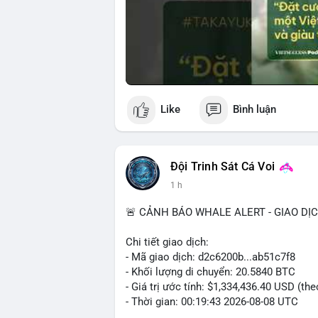
Like
Bình luận
Đội Trinh Sát Cá Voi
1 h
🚨 CẢNH BÁO WHALE ALERT - GIAO DỊ
Chi tiết giao dịch:
- Mã giao dịch: d2c6200b...ab51c7f8
- Khối lượng di chuyển: 20.5840 BTC
- Giá trị ước tính: $1,334,436.40 USD (th
- Thời gian: 00:19:43 2026-08-08 UTC