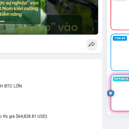
TON #9
OPTIMUS 
CH BTC LỚN
eo thị giá $64,828.81 USD)