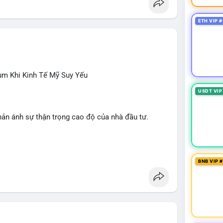
ETH VIP #
ùm Khi Kinh Tế Mỹ Suy Yếu
USDT VIP
hản ánh sự thận trọng cao độ của nhà đầu tư.
NDO, WKC, HEI, CASHCAT, CRO.
 Dogecoin, Polkadot, Chainlink, Litecoin.
BNB VIP 
giới, Giải bóng đá Ngoại hạng Anh, Tin 24h, Trường
ÔNG
 trong tháng 7, thấp hơn nhiều so với kỳ vọng.
iếu Clarity Act sang tháng 9; Thượng nghị sĩ Warren