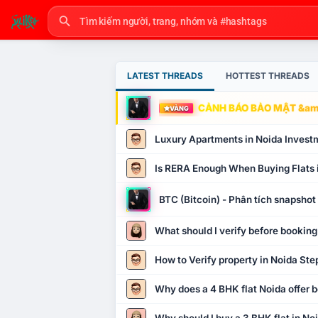
LATEST THREADS
HOTTEST THREADS
CẢNH BÁO BẢO MẬT &amp
VÀNG
Luxury Apartments in Noida Invest
Is RERA Enough When Buying Flats 
BTC (Bitcoin) - Phân tích snapsho
What should I verify before booking
How to Verify property in Noida Ste
Why does a 4 BHK flat Noida offer b