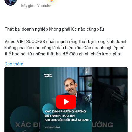
bây giờ
·
Youtube
Thất bại doanh nghiệp không phải lúc nào cũng xấu
Video VIETSUCCESS nhấn mạnh rằng thất bại trong kinh doanh
không phải lúc nào cũng là dấu hiệu xấu. Các doanh nghiệp có
thể học hỏi từ những thất bại để điều chỉnh chiến lược, phát
triển sản phẩm mới, hoặc phát hiện lỗi trong quy trình. Trong
Đọc thêm
lĩnh vực tài chính và crypto, hiểu rõ nguyên nhân thất bại giúp
quản lý rủi ro hiệu quả và tránh lặp lại sai lầm. Điều này đặc biệt
quan trọng khi áp dụng vào các mô hình kinh doanh mới hoặc
đầu tư vào dự án blockchain.
🎥 Xem video trực tiếp tại:
Nguồn: VIETSUCCESS