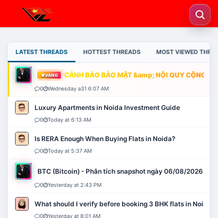
LATEST THREADS
HOTTEST THREADS
MOST VIEWED THRE
CẢNH BÁO BẢO MẬT &amp; NỘI QUY CỘNG ĐỒN
VÀNG
0
Wednesday a31 6:07 AM
Luxury Apartments in Noida Investment Guide
0
Today at 6:13 AM
Is RERA Enough When Buying Flats in Noida?
0
Today at 5:37 AM
BTC (Bitcoin) - Phân tích snapshot ngày 06/08/2026
0
Yesterday at 2:43 PM
What should I verify before booking 3 BHK flats in Noida?
0
Yesterday at 8:01 AM