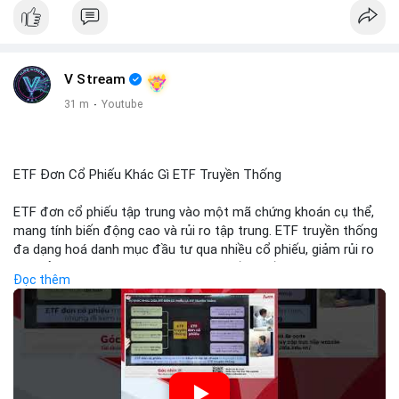
#vlikevn
#titanbot
📰 Nguồn: Cointelegraph
V Stream
31 m
·
Youtube
ETF Đơn Cổ Phiếu Khác Gì ETF Truyền Thống
ETF đơn cổ phiếu tập trung vào một mã chứng khoán cụ thể,
mang tính biến động cao và rủi ro tập trung. ETF truyền thống
đa dạng hoá danh mục đầu tư qua nhiều cổ phiếu, giảm rủi ro
cụ thể. Sự khác biệt này ảnh hưởng đến chiến lược phân배 tài
Đọc thêm
sản và mức độ tiếp xúc với thị trường.
🎥 Xem video trực tiếp tại:
Nguồn: Tài chính & Kinh doanh