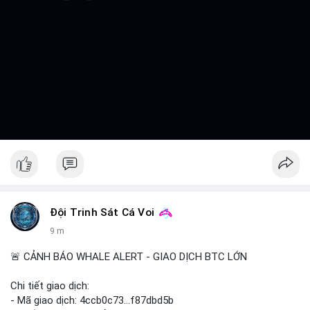
Đội Trinh Sát Cá Voi
9 m
🚨 CẢNH BÁO WHALE ALERT - GIAO DỊCH BTC LỚN
Chi tiết giao dịch:
- Mã giao dịch: 4ccb0c73...f87dbd5b