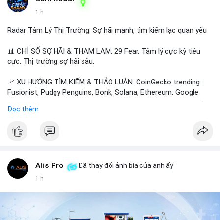
1 h
📰 Nguồn: Cointelegraph
Radar Tâm Lý Thị Trường: Sợ hãi mạnh, tìm kiếm lạc quan yếu
📊 CHỈ SỐ SỢ HÃI & THAM LAM: 29 Fear. Tâm lý cực kỳ tiêu
cực. Thị trường sợ hãi sâu.
📈 XU HƯỚNG TÌM KIẾM & THẢO LUẬN: CoinGecko trending:
Fusionist, Pudgy Penguins, Bonk, Solana, Ethereum. Google
Trends Việt Nam: vietnam vs cambodia, cà phê, thành lộc, hồ
Đọc thêm
tiêu, vũ khí hạt nhân, đội tuyển Brasil, cúp U20 Châu Á.
LunarCrush trending: Ethereum, Solana, Taylor Swift, Tesla,
UFC 310, Premier League, Champions League, NCAA Football,
Dogecoin, LeBron James, Andreessen Horowitz, NFL, Polkadot,
Real Madrid, Beyoncé, Microsoft, UFC 311, Chainlink, MrBeast,
Google. Binance Square: nhiều post về lệnh long, lợi nhuận,
Alis Pro
Đã thay đổi ảnh bìa của anh ấy
$HFT/$SKYAI, $RIVER, $WLD, $ALLO, Top trader 30 ngày, POV
1 h
Binancian, bình nước Binance, sân khấu, chia sẻ trải nghiệm.
💬 DÒNG CHẢY TIN TỨC & TRUYỀN THÔNG: Telegram
CoinTelegraph: Saylor nói Bitcoin không cần rõ ràng, Mỹ cần rõ