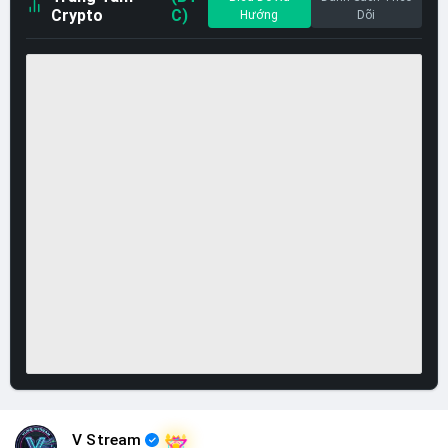
Crypto
C)
Hướng
Dõi
V Stream