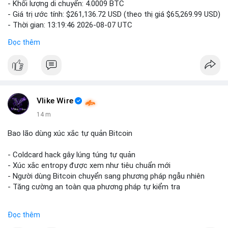
- Khối lượng di chuyển: 4.0009 BTC
- Giá trị ước tính: $261,136.72 USD (theo thị giá $65,269.99 USD)
- Thời gian: 13:19:46 2026-08-07 UTC
Đọc thêm
Nhận định phân tích:
Khối lượng 4.0009 BTC tương đương hơn 261 nghìn USD, không
quá lớn để tạo áp lực bán trực tiếp lên sàn. Hành vi này nghiêng
về chuyển ví lạnh hoặc ví nội bộ để tái cấu trúc danh mục, phục
vụ tích lũy trung hạn. Mức giá $65,269.99 cho thấy cá voi đang
tận dụng vùng giá điều chỉnh để gom hàng, ngụ ý kỳ vọng tăng
Vlike Wire
giá trong dài hạn. Tâm lý thị trường có thể được củng cố nhẹ,
14 m
nhưng chưa đủ để kích hoạt sóng tăng ngay.
Bao lão dùng xúc xắc tự quản Bitcoin
Lời khuyên:
Nhà đầu tư nhỏ lẻ nên quan sát thêm các lệnh chuyển tiếp
- Coldcard hack gây lúng túng tự quản
trong 24-48 giờ, tránh hành động theo cảm xúc. Khối lượng này
- Xúc xắc entropy được xem như tiêu chuẩn mới
không phải tín hiệu bán, nhưng cần theo dõi dòng tiền vào sàn
- Người dùng Bitcoin chuyển sang phương pháp ngẫu nhiên
để xác định xu hướng rõ ràng hơn.
- Tăng cường an toàn qua phương pháp tự kiểm tra
#4dot0009btc
#vilanh
#tichluytrunghan
#btcmempool
$btc
#btc
Đọc thêm
#giabtc65269