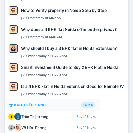
How to Verify property in Noida Step by Step
0
Yesterday at 6:57 AM
Why does a 4 BHK flat Noida offer better privacy?
0
Yesterday at 6:30 AM
Why should I buy a 3 BHK flat in Noida Extension?
0
Wednesday a31 6:25 AM
Smart Investment Guide to Buy 2 BHK Flat in Noida
0
Wednesday a31 6:20 AM
Is a 4 BHK Flat in Noida Extension Good for Remote Work?
0
Wednesday a31 5:26 AM
BẢNG XẾP HẠNG
TOP 5
Trần Thị Hương
25,548
1
VNĐ
Võ Hữu Phong
25,446
2
VNĐ