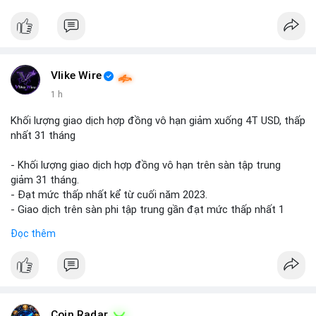
$btc $eth
#vlikevn
#titanbot
📰 Nguồn: Cointelegraph
Vlike Wire
1 h
Khối lượng giao dịch hợp đồng vô hạn giảm xuống 4T USD, thấp
nhất 31 tháng
- Khối lượng giao dịch hợp đồng vô hạn trên sàn tập trung
giảm 31 tháng.
- Đạt mức thấp nhất kể từ cuối năm 2023.
- Giao dịch trên sàn phi tập trung gần đạt mức thấp nhất 1
năm.
Đọc thêm
#binancesquare
#cryptonews
#cex
#futures
$btc $eth
#vlikevn
#titanbot
Coin Radar