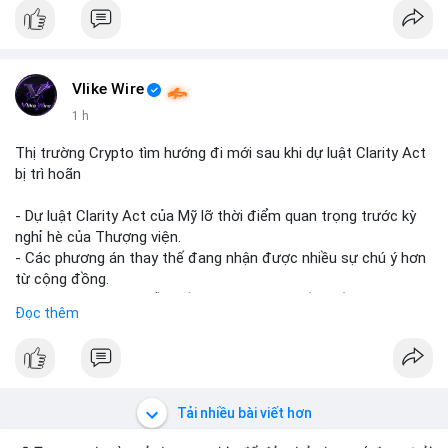
Vlike Wire
1 h
Thị trường Crypto tìm hướng đi mới sau khi dự luật Clarity Act
bị trì hoãn
- Dự luật Clarity Act của Mỹ lỡ thời điểm quan trọng trước kỳ
nghỉ hè của Thượng viện.
- Các phương án thay thế đang nhận được nhiều sự chú ý hơn
từ cộng đồng.
- Thị trường crypto vẫn tiếp tục vận động bất chấp sự chậm
Đọc thêm
trễ về pháp lý.
#binancesquare
#cryptonews
#regulation
#uspolitics
$btc $eth
Tải nhiều bài viết hơn
#vlikevn
#titanbot