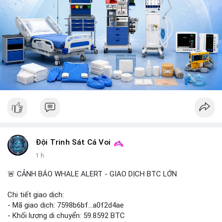
ràng; CEX futures volume giảm xuống $4 tỷ trong tháng 7, thấp
nhất từ tháng 12/2023; Prophet Market ra mắt thị trường dự
đoán human vs AI; Trump nói crypto làเรื่อง lớn, người dùng
Bitcoin giảm áp lực cho đồng đô la; Thượng viện Mỹ đẩy lại bỏ
Clarity Act đến tháng 9. Telegram Binance: hỗ trợ trả os cổ
tức AAPL, IBM qua bStocks; MMT Trading Tournament lên tới
2 triệu voucher; Power Protocol Trading Competition; mở rộng
campagna airdrop USD1 đến 07/08/2026; hoàn thành tích hợp
MMT trên BNB Smart Chain. Tin tức gần đây: sau tang lễ
Clarity Act, thế giới crypto vẫn quay vòng; biến động Bitcoin
gần như biến mất nhưng rủi ro vẫn tồn tại; tỷ lệ volume
futures/binance Bitcoin hit record, futures vượt spot 8 lần;
Bitcoin duy trì dưới $68k khi căng thẳng Trung Đông tăng;
Clarity Act delay tạo cơ hội cho trung tâm tài chính Á;
Đội Trinh Sát Cá Voi
Coldcard fallout hiển thị trên chuỗi: 210k BTC rời ví cũ;
1 h
CleanSpark lỡ ước lượng doanh thu Wall Street, cổ phiếu giảm;
Stripe-owned Bridge vào đăng ký EU MiCA sau phê duyệt
🚨 CẢNH BÁO WHALE ALERT - GIAO DỊCH BTC LỚN
Luxembourg; Wintermute được SEC chấp thuận giao dịch cổ
phiếu và khối ETF; weETH tách khỏi restaking khi tranh luận về
Chi tiết giao dịch:
phần thưởng nóng lên.
- Mã giao dịch: 7598b6bf...a0f2d4ae
- Khối lượng di chuyển: 59.8592 BTC