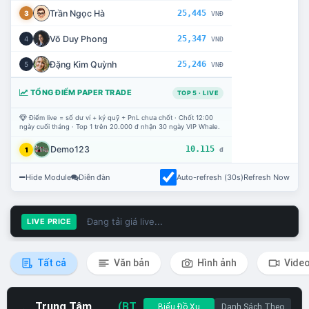
Trần Ngọc Hà
25,445
3
VNĐ
Võ Duy Phong
25,347
4
VNĐ
Đặng Kim Quỳnh
25,246
5
VNĐ
TỔNG ĐIỂM PAPER TRADE
TOP 5 · LIVE
Điểm live = số dư ví + ký quỹ + PnL chưa chốt · Chốt 12:00
ngày cuối tháng · Top 1 trên 20.000 đ nhận 30 ngày VIP Whale.
Demo123
10.115
1
đ
Hide Module
Diễn đàn
Auto-refresh (30s)
Refresh Now
Đang tải giá live...
LIVE PRICE
Tất cả
Văn bản
Hình ảnh
Vide
Trung Tâm
(BT
Biểu Đồ Xu
Danh Sách Theo