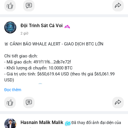
#bitcoin
#btc
#cryptonews
#binancesquare
#cpi
$btc
Đội Trinh Sát Cá Voi
#vlikevn
#titanbot
2 giờ
📰 Nguồn: Cointelegraph
🚨 CẢNH BÁO WHALE ALERT - GIAO DỊCH BTC LỚN
Chi tiết giao dịch:
- Mã giao dịch: 491f11f6...2db7e72f
- Khối lượng di chuyển: 10.0000 BTC
- Giá trị ước tính: $650,619.64 USD (theo thị giá $65,061.99
USD)
- Thời gian: 11:20
2 2026-08-10 UTC
Đọc thêm
Nhận định phân tích hành vi của Cá voi dựa trên giao dịch này:
Giao dịch 10 BTC trị giá hơn 650 nghìn USD được thực hiện
trong khung giờ thanh khoản thấp, cho thấy chủ ví có thể đang
tái cơ cấu danh mục hoặc chuẩn bị thanh khoản cho các lệnh
Hasnain Malik Malik
lớn. Mức khối lượng này không quá lớn để gây áp lực bán trực
Đã thay đổi ảnh đại diện của