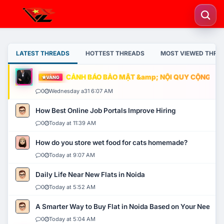
LATEST THREADS
HOTTEST THREADS
MOST VIEWED THRE
CẢNH BÁO BẢO MẬT &amp; NỘI QUY CỘNG ĐỒNG
VÀNG
0
Wednesday a31 6:07 AM
How Best Online Job Portals Improve Hiring
0
Today at 11:39 AM
How do you store wet food for cats homemade?
0
Today at 9:07 AM
Daily Life Near New Flats in Noida
0
Today at 5:52 AM
A Smarter Way to Buy Flat in Noida Based on Your Needs
0
Today at 5:04 AM