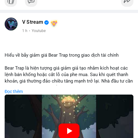
V Stream
1 h
·
Youtube
Hiểu về bẫy giảm giá Bear Trap trong giao dịch tài chính
Bear Trap là hiện tượng giá giảm giả tạo nhằm kích hoạt các
lệnh bán khống hoặc cắt lỗ của phe mua. Sau khi quét thanh
khoản, giá thường đảo chiều tăng mạnh trở lại. Nhà đầu tư cần
nhận diện mô hình này để tránh bị thao túng tâm lý và tối ưu
Đọc thêm
hóa điểm vào lệnh.
🎥 Xem video trực tiếp tại:
Nguồn: Cú Thông Thái