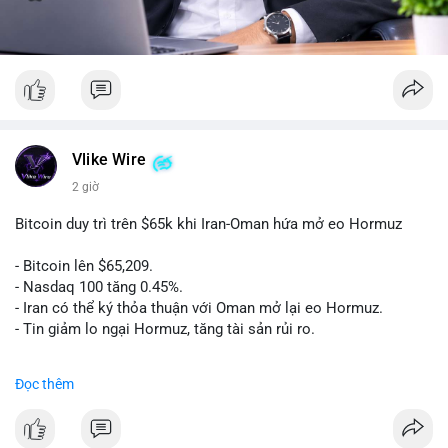
Vlike Wire
2 giờ
Bitcoin duy trì trên $65k khi Iran-Oman hứa mở eo Hormuz
- Bitcoin lên $65,209.
- Nasdaq 100 tăng 0.45%.
- Iran có thể ký thỏa thuận với Oman mở lại eo Hormuz.
- Tin giảm lo ngại Hormuz, tăng tài sản rủi ro.
#binancesquare
#cryptonews
#btc
Đọc thêm
$btc