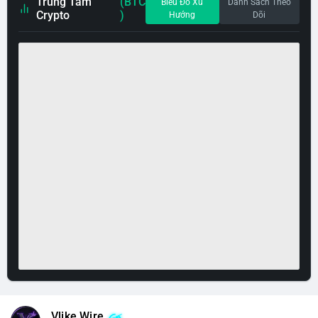
Trung Tâm
(BTC
Biểu Đồ Xu
Danh Sách Theo
Crypto
)
Hướng
Dõi
Vlike Wire