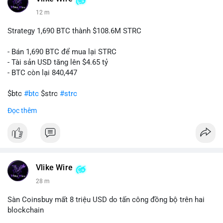
12 m
Strategy 1,690 BTC thành $108.6M STRC
- Bán 1,690 BTC để mua lại STRC
- Tài sản USD tăng lên $4.65 tỷ
- BTC còn lại 840,447
$btc
#btc
$strc
#strc
Đọc thêm
#vlikevn
#titanbot
📰 Nguồn: Cointelegraph
Vlike Wire
28 m
Sàn Coinsbuy mất 8 triệu USD do tấn công đồng bộ trên hai
blockchain