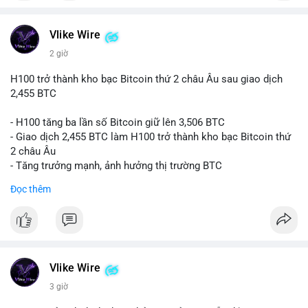
#vlikevn
#titanbot
📰 Nguồn: CoinDesk
Vlike Wire
2 giờ
H100 trở thành kho bạc Bitcoin thứ 2 châu Âu sau giao dịch
2,455 BTC
- H100 tăng ba lần số Bitcoin giữ lên 3,506 BTC
- Giao dịch 2,455 BTC làm H100 trở thành kho bạc Bitcoin thứ
2 châu Âu
- Tăng trưởng mạnh, ảnh hưởng thị trường BTC
Đọc thêm
#binancesquare
#cryptonews
#btc
$btc
#vlikevn
#titanbot
Vlike Wire
📰 Nguồn: Cointelegraph
3 giờ