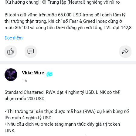
[Xu hướng chung]: 🟡 Trung lập (Neutral) nghiêng về rủi ro
📊 Nguồn: Radar Tâm Lý Thị Trường
Bitcoin giữ vững trên mốc 65.000 USD trong bối cảnh tâm lý
thị trường thận trọng, khi chỉ số Fear & Greed Index dừng ở
mức 30/100 và dòng tiền DeFi đứng yên với tổng TVL đạt 142,8
tỷ USD.
Đọc thêm
- Thị trường & Giá cả: BTC giao dịch quanh vùng 65.200 USD,
tăng gần 3% khi Iran-Oman hứa mở lại eo Hormuz, giảm lo ngại
địa chính trị. Hoạt động cá voi diễn ra sôi động với lệnh
chuyển 458 BTC trị giá gần 30 triệu USD cùng nhiều giao dịch
lớn khác. Đáng chú ý, thanh lý Short chiếm tới 81,7% tổng 35,7
Vlike Wire
triệu USD thanh lý trong 24h, cho thấy phe bán đang yếu thế.
1 h
- DeFi & Công nghệ: Standard Chartered dự báo thị trường RWA
Standard Chartered: RWA đạt 4 nghìn tỷ USD, LINK có thể
sẽ bùng nổ lên 4 nghìn tỷ USD, kéo theo giá trị token LINK có
chạm mốc 200 USD
thể tăng 25 lần, chạm mốc 200 USD vào năm 2030. Mastercard
hoàn tất thương vụ mua lại startup stablecoin BVNK trị giá 1,8
• Thị trường tài sản thực được mã hóa (RWA) dự kiến bùng nổ
tỷ USD, đánh dấu bước tiến lớn trong thanh toán số.
lên mức 4 nghìn tỷ USD.
• Nhu cầu dịch vụ oracle tăng mạnh thúc đẩy giá trị token
- Quy định & Pháp lý: FCA Anh đang xây dựng khung pháp lý
LINK.