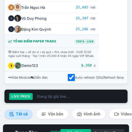
Trần Ngọc Hà
25,445
3
VNĐ
Võ Duy Phong
25,347
4
VNĐ
Đặng Kim Quỳnh
25,246
5
VNĐ
TỔNG ĐIỂM PAPER TRADE
TOP 5 · LIVE
Điểm live = số dư ví + ký quỹ + PnL chưa chốt · Chốt 12:00
ngày cuối tháng · Top 1 trên 20.000 đ nhận 30 ngày VIP Whale.
Demo123
6.359
1
đ
Hide Module
Diễn đàn
Auto-refresh (30s)
Refresh Now
Đang tải giá live...
LIVE PRICE
Tất cả
Văn bản
Hình ảnh
Video