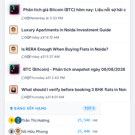
Phân tích giá Bitcoin (BTC) hôm nay: Liệu nỗi sợ hãi có mở 
0
Yesterday at 2:33 PM
Luxury Apartments in Noida Investment Guide
0
Friday a31 6:13 AM
Is RERA Enough When Buying Flats in Noida?
0
Friday a31 5:37 AM
BTC (Bitcoin) - Phân tích snapshot ngày 06/08/2026
0
Thursday a31 2:43 PM
What should I verify before booking 3 BHK flats in Noida?
0
Thursday a31 8:01 AM
BẢNG XẾP HẠNG
TOP 5
Trần Thị Hương
25,548
1
VNĐ
Võ Hữu Phong
25,446
2
VNĐ