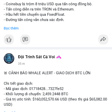
- Coinsbuy bị trộm 8 triệu USD qua tấn công đồng bộ.
- Tấn công diễn ra trên TRON và Ethereum.
- Hầu hết tiền chuyển qua FixedFloat.
- Đường tấn công vẫn chưa xác định.
Đọc thêm
#binancesquare
#cryptonews
#coinsbuy
#trx
#eth
$trx $eth
#vlikevn
#titanbot
Đội Trinh Sát Cá Voi
📰 Nguồn: CoinDesk
35 m
🚨 CẢNH BÁO WHALE ALERT - GIAO DỊCH BTC LỚN
Chi tiết giao dịch:
- Mã giao dịch: 01718428...7327fe52
- Khối lượng di chuyển: 2,459.2448 BTC
- Giá trị ước tính: $160,052,570.66 USD (theo thị giá $65,082.00
USD)
- Thời gian: 12:19:48 2026-08-10 UTC