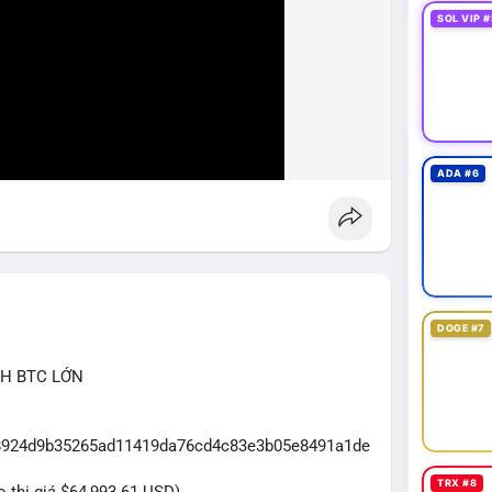
SOL VIP #
ADA #6
DOGE #7
CH BTC LỚN
3f8924d9b35265ad11419da76cd4c83e3b05e8491a1de
TRX #8