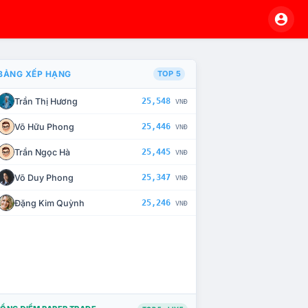
BẢNG XẾP HẠNG
TOP 5
Trần Thị Hương
25,548
VNĐ
À CHẾ TÀI XỬ LÝ VI PHẠM
Võ Hữu Phong
25,446
VNĐ
Trần Ngọc Hà
25,445
VNĐ
Võ Duy Phong
25,347
VNĐ
Đặng Kim Quỳnh
25,246
VNĐ