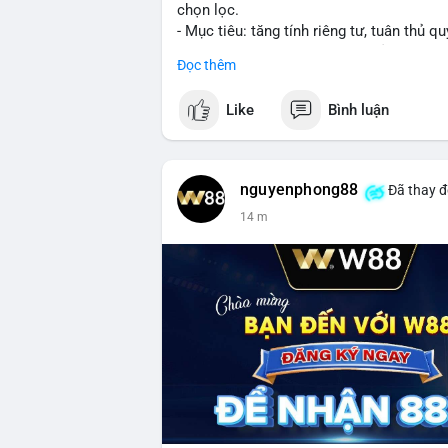
chọn lọc.
- Mục tiêu: tăng tính riêng tư, tuân thủ qu
- Đề xuất đang được xem xét bởi cộng đồ
Đọc thêm
#binancesquare
#cryptonews
#xrp
Like
Bình luận
$xrp
#vlikevn
#titanbot
nguyenphong88
Đã thay đ
14 m
📰 Nguồn: CoinDesk