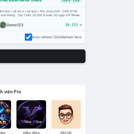
ỔNG ĐIỂM PAPER TRADE
TOP 5 · LIVE
ểm live = số dư ví + ký quỹ + PnL chưa chốt · Chốt 12:00
 cuối tháng · Top 1 trên 20.000 đ nhận 30 ngày VIP Whale.
Demo123
10.115
đ
Auto-refresh (30s)
Refresh Now
h viên Pro
adar
Vlike Wire
Phí Hồ