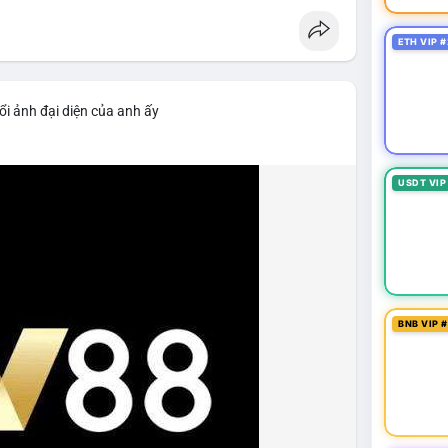
ETH VIP #
ổi ảnh đại diện của anh ấy
USDT VIP
BNB VIP 