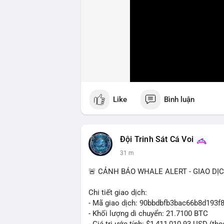
Like
Bình luận
Đội Trinh Sát Cá Voi
31 m
🚨 CẢNH BÁO WHALE ALERT - GIAO DỊ
Chi tiết giao dịch:
- Mã giao dịch: 90bbdbfb3bac66b8d19
- Khối lượng di chuyển: 21.7100 BTC