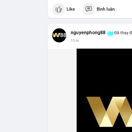
Like
Bình luận
nguyenphong88
Đã thay đ
15 m