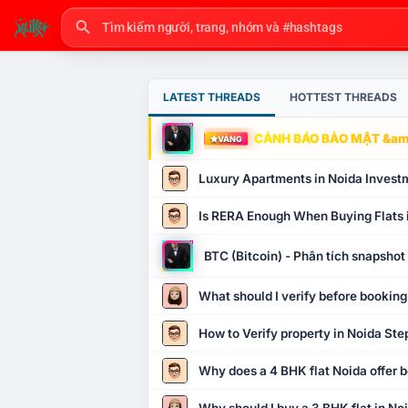
LATEST THREADS
HOTTEST THREADS
CẢNH BÁO BẢO MẬT &amp
VÀNG
Luxury Apartments in Noida Invest
Is RERA Enough When Buying Flats 
BTC (Bitcoin) - Phân tích snapsho
What should I verify before booking
How to Verify property in Noida Ste
Why does a 4 BHK flat Noida offer b