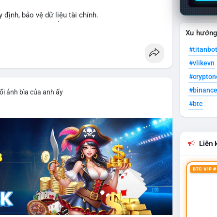
y định, bảo vệ dữ liệu tài chính.
ng XRPL và các tổ chức tài chính.
Xu hướn
#titanbo
#vlikevn
#crypto
#binanc
ổi ảnh bìa của anh ấy
#btc
Liên k
BTC VIP #