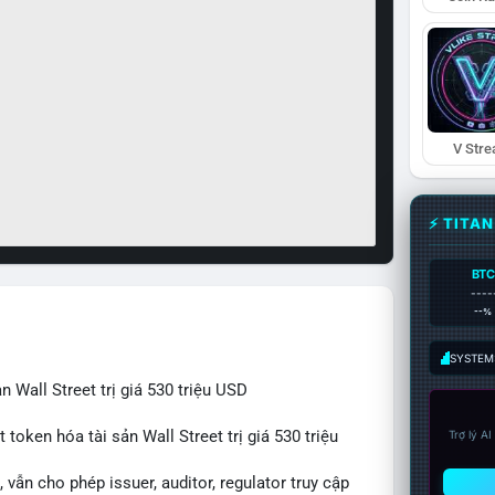
V Str
⚡ TITA
BTC
----
--%
SYSTEM:
 Wall Street trị giá 530 triệu USD
token hóa tài sản Wall Street trị giá 530 triệu
Trợ lý A
vẫn cho phép issuer, auditor, regulator truy cập