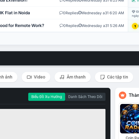
ida Extension?
0
Replies
Wednesday a31 6:25 AM
T
Đi
K Flat in Noida
0
Replies
Wednesday a31 6:20 AM
ngày
 Good for Remote Work?
0
Replies
Wednesday a31 5:26 AM
1
nh ảnh
Video
Âm thanh
Các tập tin
Thàn
Biểu Đồ Xu Hướng
Danh Sách Theo Dõi
Coin R