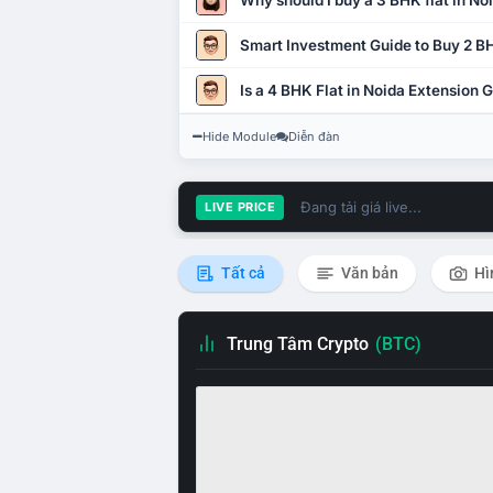
Why should I buy a 3 BHK flat in No
Smart Investment Guide to Buy 2 BH
Is a 4 BHK Flat in Noida Extension
Hide Module
Diễn đàn
Đang tải giá live...
LIVE PRICE
Tất cả
Văn bản
Hì
Trung Tâm Crypto
(BTC)