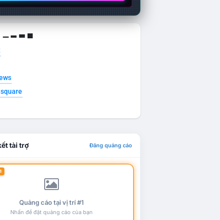
g ▁ ▂ ▃ ▄
t
news
esquare
ết tài trợ
Đăng quảng cáo
1
Quảng cáo tại vị trí #1
Nhấn để đặt quảng cáo của bạn