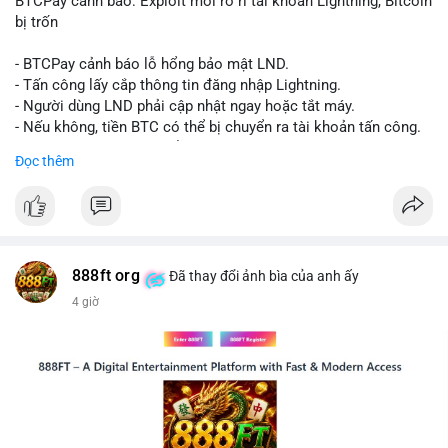
BTCPay cảnh báo: Exploit mới rò rỉ tài khoản Lightning, Bitcoin
thể dao động nhẹ khi xuất hiện dòng tiền lớn, nhưng chưa đủ
bị trốn
để tạo biến động giá mạnh nếu không có thêm các lệnh
chuyển tiếp theo.
- BTCPay cảnh báo lỗ hổng bảo mật LND.
- Tấn công lấy cắp thông tin đăng nhập Lightning.
Lời khuyên:
- Người dùng LND phải cập nhật ngay hoặc tắt máy.
Nhà đầu tư nhỏ lẻ nên theo dõi sát các giao dịch tiếp theo từ
- Nếu không, tiền BTC có thể bị chuyển ra tài khoản tấn công.
cùng địa chỉ ví nguồn để xác định xu hướng rõ ràng hơn. Tránh
- BTCPay khuyến cáo kiểm tra credentials.
Đọc thêm
hành động vội vàng dựa trên một giao dịch đơn lẻ, hãy kết hợp
với khối lượng giao dịch chung và biểu đồ giá để đưa ra quyết
#binancesquare
#cryptonews
#btc
định hợp lý.
$btc
#289btc
#chuyenvilon
#giaodichchuaxacnhan
#biendongcung
#mucgia64963
#vlikevn
#titanbot
888ft org
Đã thay đổi ảnh bìa của anh ấy
4 giờ
📰 Nguồn: CoinDesk