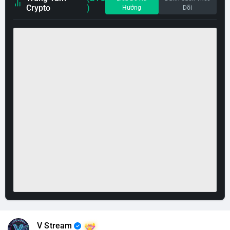
Crypto
)
Hướng
Dõi
V Stream