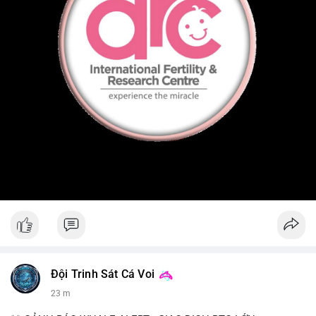
Đội Trinh Sát Cá Voi
23 m