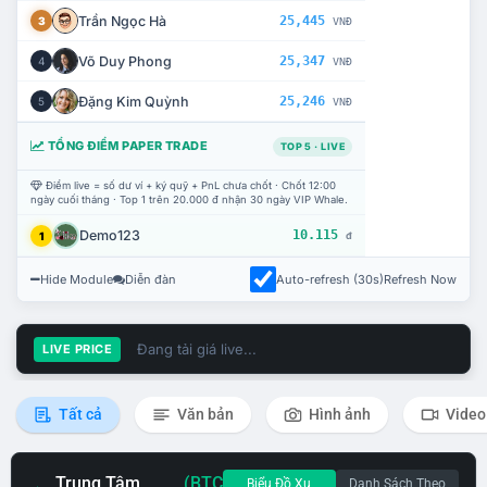
Trần Ngọc Hà
25,445
3
VNĐ
Võ Duy Phong
25,347
4
VNĐ
Đặng Kim Quỳnh
25,246
5
VNĐ
TỔNG ĐIỂM PAPER TRADE
TOP 5 · LIVE
Điểm live = số dư ví + ký quỹ + PnL chưa chốt · Chốt 12:00
ngày cuối tháng · Top 1 trên 20.000 đ nhận 30 ngày VIP Whale.
Demo123
10.115
1
đ
Hide Module
Diễn đàn
Auto-refresh (30s)
Refresh Now
Đang tải giá live...
LIVE PRICE
Tất cả
Văn bản
Hình ảnh
Video
Trung Tâm
(BTC
Biểu Đồ Xu
Danh Sách Theo