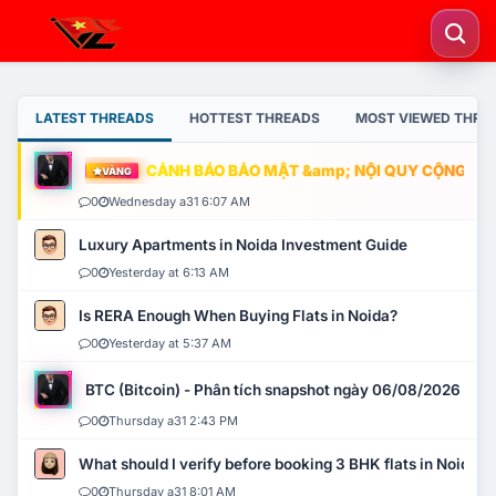
LATEST THREADS
HOTTEST THREADS
MOST VIEWED THRE
CẢNH BÁO BẢO MẬT &amp; NỘI QUY CỘNG ĐỒNG
VÀNG
0
Wednesday a31 6:07 AM
Luxury Apartments in Noida Investment Guide
0
Yesterday at 6:13 AM
Is RERA Enough When Buying Flats in Noida?
0
Yesterday at 5:37 AM
BTC (Bitcoin) - Phân tích snapshot ngày 06/08/2026
0
Thursday a31 2:43 PM
What should I verify before booking 3 BHK flats in Noida?
0
Thursday a31 8:01 AM