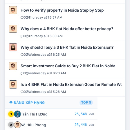
How to Verify property in Noida Step by Step
0
Thursday a31 6:57 AM
Why does a 4 BHK flat Noida offer better privacy?
0
Thursday a31 6:30 AM
Why should I buy a 3 BHK flat in Noida Extension?
0
Wednesday a31 6:25 AM
Smart Investment Guide to Buy 2 BHK Flat in Noida
0
Wednesday a31 6:20 AM
Is a 4 BHK Flat in Noida Extension Good for Remote Work?
0
Wednesday a31 5:26 AM
BẢNG XẾP HẠNG
TOP 5
Trần Thị Hương
25,548
1
VNĐ
Võ Hữu Phong
25,446
2
VNĐ