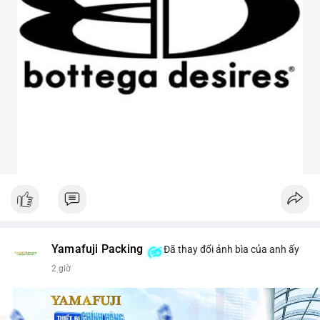
Yamafuji Packing
Đã thay đổi ảnh bìa của anh ấy
2 giờ