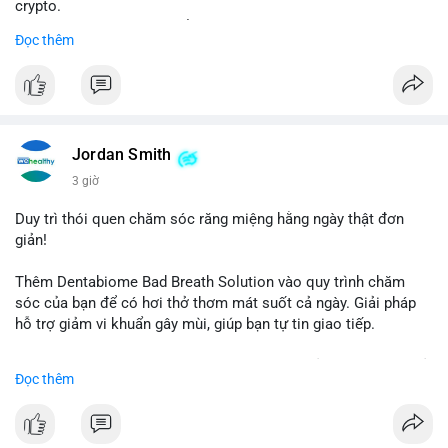
crypto.
- Đạt 60 phiếu cần thiết để tiến tới tháng tới.
Đọc thêm
- Bill có thể ảnh hưởng pháp lý, hoạt động của các đồng tiền kỹ
thuật số.
#binancesquare
#cryptonews
#regulation
#ussenate
#clarityact
Jordan Smith
$btc $eth
3 giờ
#vlikevn
#titanbot
Duy trì thói quen chăm sóc răng miệng hằng ngày thật đơn
giản!
📰 Nguồn: CoinDesk
Thêm Dentabiome Bad Breath Solution vào quy trình chăm
sóc của bạn để có hơi thở thơm mát suốt cả ngày. Giải pháp
hỗ trợ giảm vi khuẩn gây mùi, giúp bạn tự tin giao tiếp.
Bắt đầu ngay hôm nay với bước chăm sóc nhỏ nhưng hiệu quả
Đọc thêm
lớn cho nụ cười khỏe mạnh.
#dentabiome
#badbreathsolution
#hoithothommat