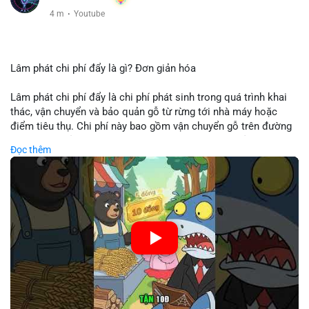
4 m
·
Youtube
Lâm phát chi phí đẩy là gì? Đơn giản hóa
Lâm phát chi phí đẩy là chi phí phát sinh trong quá trình khai
thác, vận chuyển và bảo quản gỗ từ rừng tới nhà máy hoặc
điểm tiêu thụ. Chi phí này bao gồm vận chuyển gỗ trên đường
bộ, đường thủy hoặc đường ray, phụ thuộc vào khoảng cách và
Đọc thêm
điều kiện địa hình. Việc hiểu rõ chi phí đẩy giúp doanh nghiệp
lâm nghiệp tối ưu hoá chuỗi cung ứng và kiểm soát lợi nhuận.
🎥 Xem video trực tiếp tại:
Nguồn: Cú Thông Thái