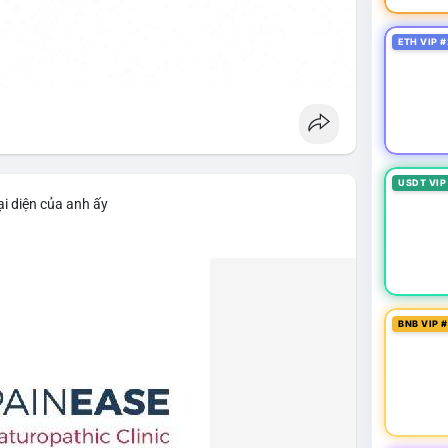
ETH VIP #
USDT VIP
i diện của anh ấy
BNB VIP 