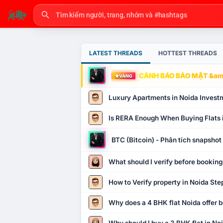
LATEST THREADS
HOTTEST THREADS
CẢNH BÁO BẢO MẬT &amp
VÀNG
Luxury Apartments in Noida Invest
Is RERA Enough When Buying Flats 
BTC (Bitcoin) - Phân tích snapsho
What should I verify before booking
How to Verify property in Noida Ste
Why does a 4 BHK flat Noida offer b