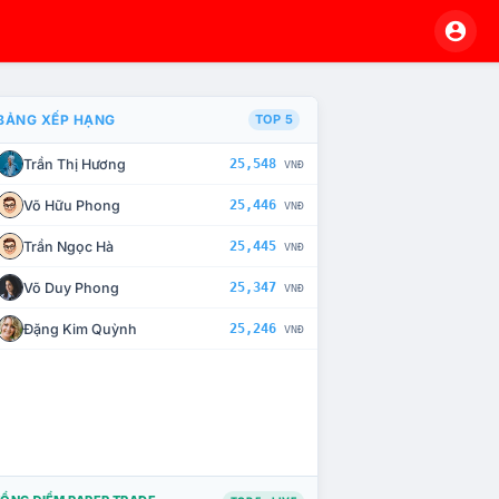
BẢNG XẾP HẠNG
TOP 5
Trần Thị Hương
25,548
VNĐ
À CHẾ TÀI XỬ LÝ VI PHẠM
Võ Hữu Phong
25,446
VNĐ
Trần Ngọc Hà
25,445
VNĐ
Võ Duy Phong
25,347
VNĐ
Đặng Kim Quỳnh
25,246
VNĐ