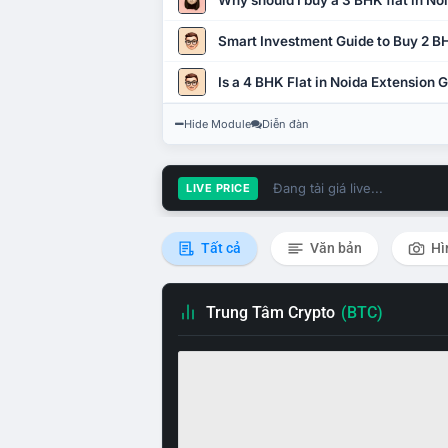
Why should I buy a 3 BHK flat in No
Smart Investment Guide to Buy 2 BH
Is a 4 BHK Flat in Noida Extension
Hide Module
Diễn đàn
Đang tải giá live...
LIVE PRICE
Tất cả
Văn bản
Hì
Trung Tâm Crypto
(BTC)