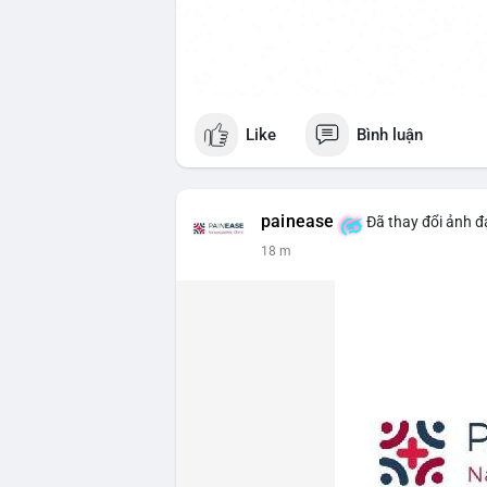
Like
Bình luận
painease
Đã thay đổi ảnh đạ
18 m