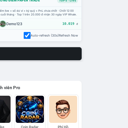
ỔNG ĐIỂM PAPER TRADE
TOP 5 · LIVE
ểm live = số dư ví + ký quỹ + PnL chưa chốt · Chốt 12:00
 cuối tháng · Top 1 trên 20.000 đ nhận 30 ngày VIP Whale.
Demo123
10.019
đ
Auto-refresh (30s)
Refresh Now
h viên Pro
ike
Coin Radar
Phí Hồ