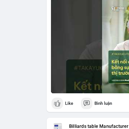
đầu tư ESG, và ổn định thị trường sẽ ảnh
Nhật Bản. Bài cũng nhấn mạnh vai trò của
ro khi kết nối các thị trường khác nhau.
🎥 Xem video trực tiếp tại:
Nguồn: VIETSUCCESS
Like
Bình luận
Billiards table Manufacturer