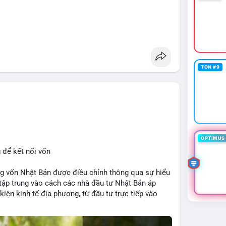
TON #9
OPTIMUS 
 để kết nối vốn
 vốn Nhật Bản được điều chỉnh thông qua sự hiểu
 tập trung vào cách các nhà đầu tư Nhật Bản áp
kiện kinh tế địa phương, từ đầu tư trực tiếp vào
h. Kết nối này không chỉ tạo cơ hội tăng trưởng cho
 trường crypto địa phương khi các nhà đầu tư đa
ếu tố như chính sách tài chính Việt Nam, xu hướng