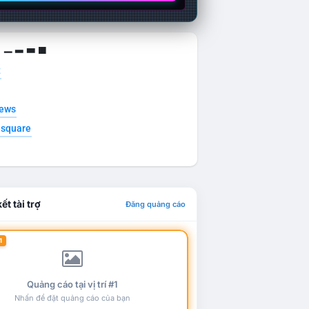
g ▁ ▂ ▃ ▄
t
news
esquare
ết tài trợ
Đăng quảng cáo
1
Quảng cáo tại vị trí #1
Nhấn để đặt quảng cáo của bạn