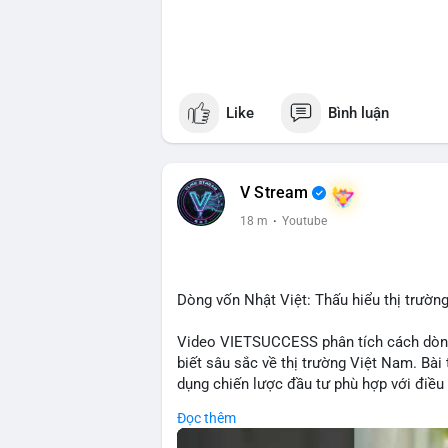
Like
Bình luận
V Stream
18 m
·
Youtube
Dòng vốn Nhật Việt: Thấu hiểu thị trường
Video VIETSUCCESS phân tích cách dòng
biết sâu sắc về thị trường Việt Nam. Bài
dụng chiến lược đầu tư phù hợp với điều 
doanh nghiệp đến việc giao dịch tài chín
Đọc thêm
Việt Nam mà còn tạo ra động lực cho thị
quốc gia tìm kiếm cơ hội đa dạng. Các y