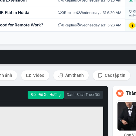
ida Extension?
0
Replies
Wednesday a31 6:25 AM
T
Đi
K Flat in Noida
0
Replies
Wednesday a31 6:20 AM
ngày
 Good for Remote Work?
0
Replies
Wednesday a31 5:26 AM
1
nh ảnh
Video
Âm thanh
Các tập tin
Thàn
Biểu Đồ Xu Hướng
Danh Sách Theo Dõi
Sơn Vl