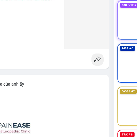
SOL VIP #
ADA #6
ìa của anh ấy
DOGE #7
TRX #8