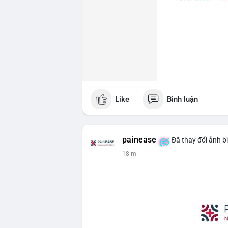
Like
Bình luận
painease
Đã thay đổi ảnh b
18 m