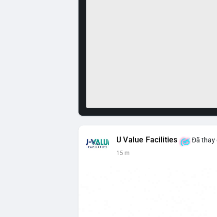
U Value Facilities
Đã thay 
15 m