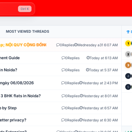
Ctrl K
MOST VIEWED THREADS
1
; NỘI QUY CỘNG ĐỒNG VLIKE.VN: HỆ THỐNG GIÁM SÁT TỰ ĐỘNG V
0
Replies
Wednesday a31 6:07 AM
2
ment Guide
0
Replies
Today at 6:13 AM
3
in Noida?
0
Replies
Today at 5:37 AM
4
t ngày 06/08/2026
0
Replies
Yesterday at 2:43 PM
5
 3 BHK flats in Noida?
0
Replies
Yesterday at 8:01 AM
p by Step
0
Replies
Yesterday at 6:57 AM
etter privacy?
0
Replies
Yesterday at 6:30 AM