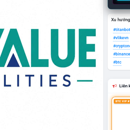
Xu hướn
#titanbo
#vlikevn
#crypto
#binanc
#btc
Liên k
BTC VIP #