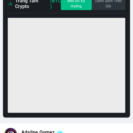
Trung Tâm
(BTC
Biểu Đồ Xu
Danh Sách Theo
Crypto
)
Hướng
Dõi
Adaline Gomez