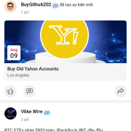
BuyGithub202
đã tạo sự kiện mới
2 giờ
Aug
09
Buy Old Yahoo Accounts
Los Angeles
Vlike Wire
2 giờ
BTC ETFs nhận $853 triệu, BlackRock IBIT dẫn đầu