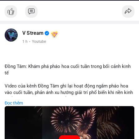
V Stream
1 h
·
Youtube
Đồng Tâm: Khám phá pháo hoa cuối tuần trong bối cảnh kinh
tế
Video của kênh Đồng Tâm ghi lại hoạt động ngắm pháo hoa
vào cuối tuần, phản ánh xu hướng giải trí phổ biến khi nền kinh
tế ổn định. Sự kiện này có thể cho thấy người tiêu dùng ưu tiên
Đọc thêm
trải nghiệm hơn là đầu tư vào tài sản vật chất. Trong bối cảnh
lãi suất ổn định và thị trường crypto ổn định, hoạt động giải trí
như vậy thường tăng trưởng khi người dân có khả năng chi
tiêu. Tuy nhiên, sự ưu tiên giải trí có thể ảnh hưởng đến tỷ lệ
tiết kiệm hoặc đầu tư vào crypto nếu người tiêu dùng chuyển
hướng ngân sách.