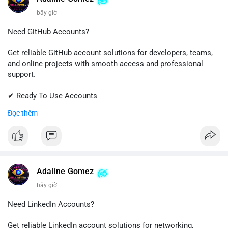
bây giờ
Need GitHub Accounts?
Get reliable GitHub account solutions for developers, teams,
and online projects with smooth access and professional
support.
✔ Ready To Use Accounts
✔ Quick & Easy Delivery
Đọc thêm
✔ Trusted Customer Support
📱 WhatsApp: +1 (681) 549-2683
💬 Telegram: @SellsSMM
#github
#githubaccount
#developers
#techsolutions
Adaline Gomez
#sellssmm
bây giờ
Need LinkedIn Accounts?
Get reliable LinkedIn account solutions for networking,