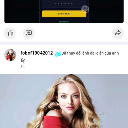
#peria
#usdt
fobof19042012
Đã thay đổi ảnh đại diện của anh
ấy
1 h