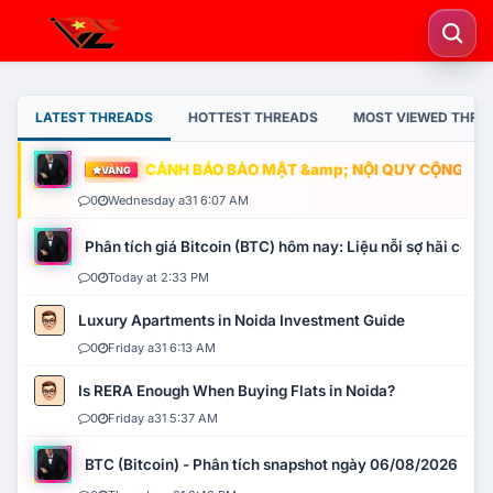
LATEST THREADS
HOTTEST THREADS
MOST VIEWED THRE
CẢNH BÁO BẢO MẬT &amp; NỘI QUY CỘNG ĐỒNG
VÀNG
0
Wednesday a31 6:07 AM
Phân tích giá Bitcoin (BTC) hôm nay: Liệu nỗi sợ hãi có mở 
0
Today at 2:33 PM
Luxury Apartments in Noida Investment Guide
0
Friday a31 6:13 AM
Is RERA Enough When Buying Flats in Noida?
0
Friday a31 5:37 AM
BTC (Bitcoin) - Phân tích snapshot ngày 06/08/2026