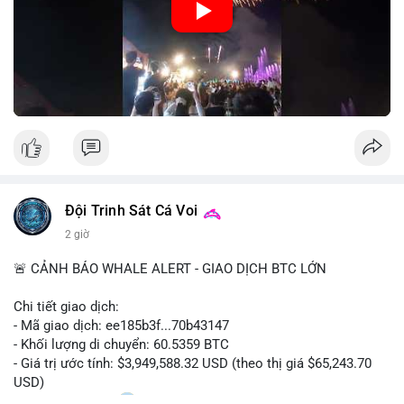
🎥 Xem video trực tiếp tại:
Nguồn: Đồng Tâm
Đội Trinh Sát Cá Voi
2 giờ
🚨 CẢNH BÁO WHALE ALERT - GIAO DỊCH BTC LỚN
Chi tiết giao dịch:
- Mã giao dịch: ee185b3f...70b43147
- Khối lượng di chuyển: 60.5359 BTC
- Giá trị ước tính: $3,949,588.32 USD (theo thị giá $65,243.70
USD)
- Thời gian: 15:20
1 2026-08-09 UTC