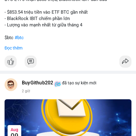
- $853.54 triệu tiền vào ETF BTC gần nhất
- BlackRock IBIT chiếm phần lớn
- Lượng vào mạnh nhất từ giữa tháng 4
$btc
#btc
Đọc thêm
#vlikevn
#titanbot
📰 Nguồn: CoinDesk
BuyGithub202
đã tạo sự kiện mới
2 giờ
Aug
09