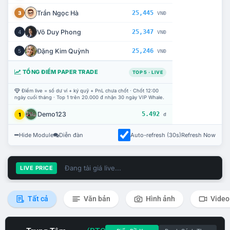
Trần Ngọc Hà
25,445
3
VNĐ
Võ Duy Phong
25,347
4
VNĐ
Đặng Kim Quỳnh
25,246
5
VNĐ
TỔNG ĐIỂM PAPER TRADE
TOP 5 · LIVE
Điểm live = số dư ví + ký quỹ + PnL chưa chốt · Chốt 12:00
ngày cuối tháng · Top 1 trên 20.000 đ nhận 30 ngày VIP Whale.
Demo123
5.492
1
đ
Hide Module
Diễn đàn
Auto-refresh (30s)
Refresh Now
Đang tải giá live...
LIVE PRICE
Tất cả
Văn bản
Hình ảnh
Video