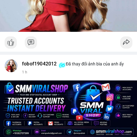
fobof19042012
Đã thay đổi ảnh bìa của anh ấy
1 h