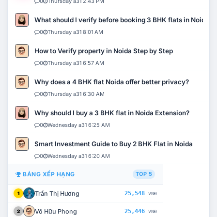
0
Thursday a31 2:43 PM
What should I verify before booking 3 BHK flats in Noida?
0
Thursday a31 8:01 AM
How to Verify property in Noida Step by Step
0
Thursday a31 6:57 AM
Why does a 4 BHK flat Noida offer better privacy?
0
Thursday a31 6:30 AM
Why should I buy a 3 BHK flat in Noida Extension?
0
Wednesday a31 6:25 AM
Smart Investment Guide to Buy 2 BHK Flat in Noida
0
Wednesday a31 6:20 AM
BẢNG XẾP HẠNG
TOP 5
Trần Thị Hương
25,548
1
VNĐ
Võ Hữu Phong
25,446
2
VNĐ