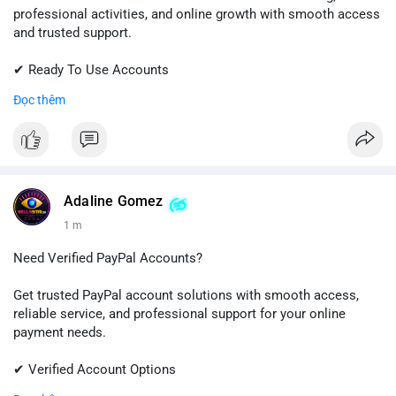
professional activities, and online growth with smooth access
and trusted support.
✔ Ready To Use Accounts
✔ Fast & Easy Delivery
Đọc thêm
✔ Professional Customer Support
📱 WhatsApp: +1 (681) 549-2683
💬 Telegram: @SellsSMM
#linkedin
#linkedinaccount
#professionalnetwork
Adaline Gomez
#digitalsolutions
#sellssmm
1 m
Need Verified PayPal Accounts?
Get trusted PayPal account solutions with smooth access,
reliable service, and professional support for your online
payment needs.
✔ Verified Account Options
✔ Quick & Easy Delivery