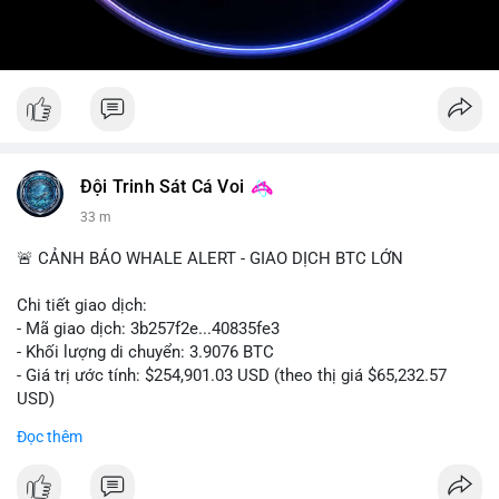
Đội Trinh Sát Cá Voi
33 m
🚨 CẢNH BÁO WHALE ALERT - GIAO DỊCH BTC LỚN
Chi tiết giao dịch:
- Mã giao dịch: 3b257f2e...40835fe3
- Khối lượng di chuyển: 3.9076 BTC
- Giá trị ước tính: $254,901.03 USD (theo thị giá $65,232.57
USD)
- Thời gian: 16:19:51 2026-08-09 UTC
Đọc thêm
Nhận định phân tích: Khối lượng 3.9076 BTC (tương đương gần
255 nghìn USD) được chuyển trong một giao dịch duy nhất cho