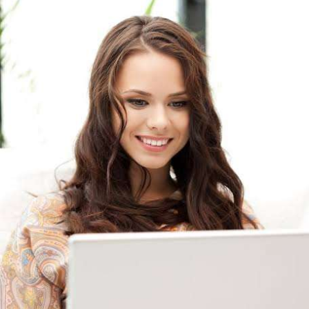
- DeFi & Công nghệ: Tổng TVL DeFi đạt 143,06 tỷ USD, gần như
đứng yên (tăng 0,14%). Ethereum dẫn đầu với 41,85 tỷ USD
nhưng tốc độ tăng trưởng chậm lại. Trong khi đó, tổng vốn hóa
Stablecoin đạt 306,95 tỷ USD, cho thấy nhà đầu tư đang giữ
tiền mặt chờ đợi. BTCPay Foundation xác nhận các node
Lightning bị rút tiền và đã chặn truy cập từ xa để ngăn rủi ro.
- Quy định & Pháp lý: Brazil công bố quy định mới có hiệu lực
từ 1/1/2027, yêu cầu tạm dừng 24h đối với các giao dịch
crypto trên 10.000 USD chuyển sang nhà cung cấp nước ngoài
hoặc ví tự quản. Fork BIP-110 của Bitcoin khai thác thành công
2 block rồi dừng do thiếu hashpower, khoảng cách giữa các
block kéo dài nhiều giờ.
Lời khuyên từ chuyên gia: Thị trường đang trong giai đoạn tích
lũy với tâm lý sợ hãi chiếm ưu thế. Nhà đầu tư nên tránh
FOMO, tập trung quản trị rủi ro và chờ đợi tín hiệu rõ ràng hơn
từ dòng vốn ETF (tuần tốt nhất kể từ tháng 4 với 1 tỷ USD)
trước khi gia tăng vị thế.
Xem chi tiết các bài viết đầy đủ tại dòng thời gian của Vlike.vn!