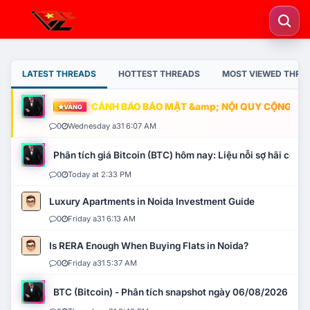
LATEST THREADS
HOTTEST THREADS
MOST VIEWED THRE
CẢNH BÁO BẢO MẬT &amp; NỘI QUY CỘNG ĐỒNG
VÀNG
0
Wednesday a31 6:07 AM
Phân tích giá Bitcoin (BTC) hôm nay: Liệu nỗi sợ hãi có mở 
0
Today at 2:33 PM
Luxury Apartments in Noida Investment Guide
0
Friday a31 6:13 AM
Is RERA Enough When Buying Flats in Noida?
0
Friday a31 5:37 AM
BTC (Bitcoin) - Phân tích snapshot ngày 06/08/2026