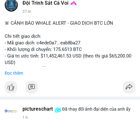
Đội Trinh Sát Cá Voi
27 m
🚨 CẢNH BÁO WHALE ALERT - GIAO DỊCH BTC LỚN
Chi tiết giao dịch:
- Mã giao dịch: c4ede0a7...eab8ba27
- Khối lượng di chuyển: 175.6513 BTC
- Giá trị ước tính: $11,452,461.53 USD (theo thị giá $65,200.00
USD)
- Thời gian: 14:20
0 2026-08-09 UTC
Đọc thêm
Nhận định phân tích:
Khối lượng 175.65 BTC trị giá hơn 11.45 triệu USD được phát
hiện trong Mempool cho thấy một cá voi đang thực hiện hành
vi chuyển dịch tài sản quy mô lớn. Với mức giá 65,200 USD,
pictureschart
động thái này có thể là bước khởi đầu cho việc gom hàng vào
Đã thay đổi ảnh đại diện của anh ấy
ví lạnh nhằm tích lũy dài hạn, hoặc ngược lại, chuyển lên sàn
1 h
giao dịch để chuẩn bị thanh khoản bán ra. Việc chưa xác nhận
khiến thị trường dễ phản ứng thận trọng, tạo áp lực tâm lý ngắn
hạn lên giá BTC nếu dòng tiền này đổ vào sàn.