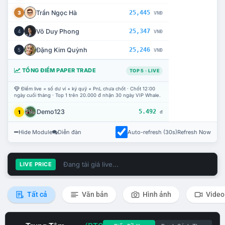
Trần Ngọc Hà
25,445
3
VNĐ
Võ Duy Phong
25,347
4
VNĐ
Đặng Kim Quỳnh
25,246
5
VNĐ
TỔNG ĐIỂM PAPER TRADE
TOP 5 · LIVE
Điểm live = số dư ví + ký quỹ + PnL chưa chốt · Chốt 12:00
ngày cuối tháng · Top 1 trên 20.000 đ nhận 30 ngày VIP Whale.
Demo123
5.492
1
đ
Hide Module
Diễn đàn
Auto-refresh (30s)
Refresh Now
Đang tải giá live...
LIVE PRICE
Tất cả
Văn bản
Hình ảnh
Video