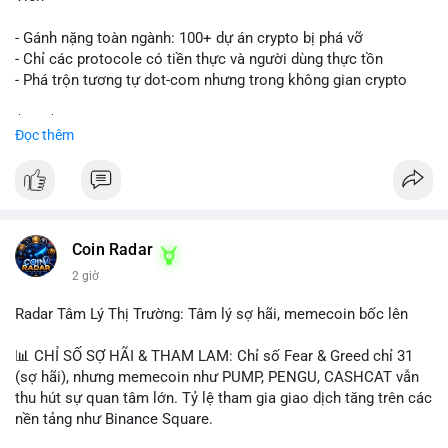
- Gánh nặng toàn ngành: 100+ dự án crypto bị phá vỡ
- Chỉ các protocole có tiền thực và người dùng thực tồn
- Phá trộn tương tự dot-com nhưng trong không gian crypto
$btc $eth
Đọc thêm
#vlikevn
#titanbot
📰 Nguồn: CoinDesk
Coin Radar
2 giờ
Radar Tâm Lý Thị Trường: Tâm lý sợ hãi, memecoin bốc lên
📊 CHỈ SỐ SỢ HÃI & THAM LAM: Chỉ số Fear & Greed chỉ 31
(sợ hãi), nhưng memecoin như PUMP, PENGU, CASHCAT vẫn
thu hút sự quan tâm lớn. Tỷ lệ tham gia giao dịch tăng trên các
nền tảng như Binance Square.