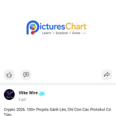
Lời khuyên cho nhà đầu tư nhỏ lẻ:
Theo dõi xác nhận giao dịch và dòng tiền tiếp theo. Nếu BTC
được chuyển đến ví sàn, hãy cân nhắc quản trị rủi ro, tránh
hành động theo cảm xúc. Nếu chuyển sang ví lạnh, đây là tín
hiệu tích cực cho xu hướng dài hạn.
#1756513btc
#vilanh
#tichluydaihan
#giaodichlon
#mempoolbtc
Vlike Wire
2 giờ
Crypto 2026: 100+ Projets Gánh Lên, Chỉ Còn Các Protokol Có
Tiền