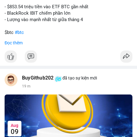
- $853.54 triệu tiền vào ETF BTC gần nhất
- BlackRock IBIT chiếm phần lớn
- Lượng vào mạnh nhất từ giữa tháng 4
$btc
#btc
Đọc thêm
#vlikevn
#titanbot
📰 Nguồn: CoinDesk
BuyGithub202
đã tạo sự kiện mới
19 m
Aug
09