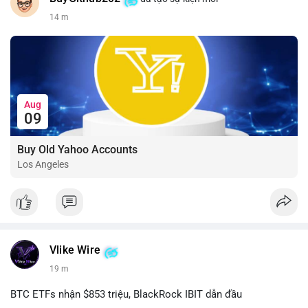
14 m
Aug
09
Buy Old Yahoo Accounts
Los Angeles
Vlike Wire
19 m
BTC ETFs nhận $853 triệu, BlackRock IBIT dẫn đầu