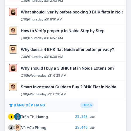
0
Thursday a31 2:43 PM
What should I verify before booking 3 BHK flats in Noida?
0
Thursday a31 8:01 AM
How to Verify property in Noida Step by Step
0
Thursday a31 6:57 AM
Why does a 4 BHK flat Noida offer better privacy?
0
Thursday a31 6:30 AM
Why should I buy a 3 BHK flat in Noida Extension?
0
Wednesday a31 6:25 AM
Smart Investment Guide to Buy 2 BHK Flat in Noida
0
Wednesday a31 6:20 AM
BẢNG XẾP HẠNG
TOP 5
Trần Thị Hương
25,548
1
VNĐ
Võ Hữu Phong
25,446
2
VNĐ