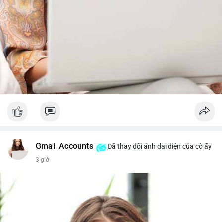
#whalealertbtc
#feargreedindex
#bip110fork
#brazilcryptoregulation
#defitvl
Gmail Accounts
Đã thay đổi ảnh đại diện của cô ấy
3 giờ