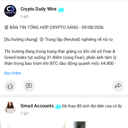
Đào Nha chặn Polymarket.
Crypto Daily Wire
#binancesquare
#cryptonews
#btc
#eth
#sol
#xrp
3 giờ
$btc $eth $sol $xrp
📰 BẢN TIN TỔNG HỢP CRYPTO SÁNG - 09/08/2026
#vlikevn
#titanbot
[Xu hướng chung]: 🟡 Trung lập (Neutral) nghiêng về rủi ro
📰 Nguồn: Decrypt
Thị trường đang trong trạng thái giằng co khi chỉ số Fear &
Greed Index tụt xuống 31 điểm (vùng Fear), phản ánh tâm lý
thận trọng bao trùm khi BTC dao động quanh mốc 64.800 -
64.900 USD.
Đọc thêm
- Thị trường & Giá cả: Hoạt động cá voi diễn ra mạnh mẽ với 7
giao dịch BTC lớn được ghi nhận trong 24h qua, tổng trị giá
hơn 23,6 triệu USD. Đáng chú ý nhất là lệnh chuyển 90,94 BTC
(5,89 triệu USD) và 89,97 BTC (5,82 triệu USD), cho thấy các tổ
chức lớn đang tái cơ cấu danh mục. Tuy nhiên, funding rate
Gmail Accounts
Đã thay đổi ảnh đại diện của cô ấy
BTC chỉ ở mức 0,0043% với tổng thanh lý 24h đạt 6,16 triệu
3 giờ
USD, cho thấy đòn bẩy đang được kiểm soát tốt.