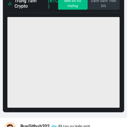
Trung Tâm
(BTC
Biểu Đồ Xu
Danh Sách Theo
Crypto
)
Hướng
Dõi
BuyGithub202
đã tạo sự kiện mới