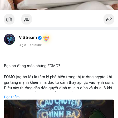
V Stream
3 giờ
·
Youtube
Bạn có đang mắc chứng FOMO?
FOMO (sợ bỏ lỡ) là tâm lý phổ biến trong thị trường crypto khi
giá tăng mạnh khiến nhà đầu tư cảm thấy áp lực vào lệnh sớm.
Điều này thường dẫn đến quyết định mua ở đỉnh và thua lỗ khi
thị trường điều chỉnh. Cần kiểm soát cảm xúc và tuân thủ
Đọc thêm
chiến lược đầu tư rõ ràng.
🎥 Xem video trực tiếp tại: