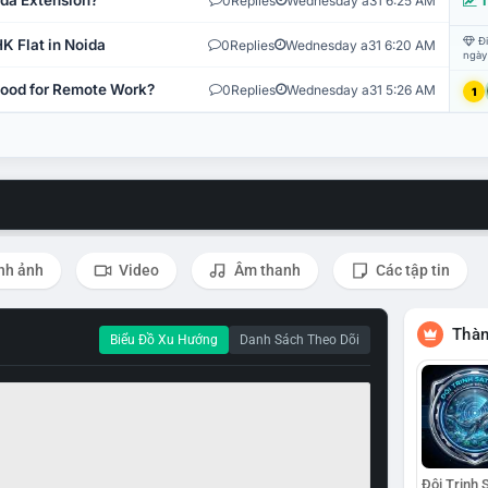
ida Extension?
0
Replies
Wednesday a31 6:25 AM
T
Đi
K Flat in Noida
0
Replies
Wednesday a31 6:20 AM
ngày
 Good for Remote Work?
0
Replies
Wednesday a31 5:26 AM
1
nh ảnh
Video
Âm thanh
Các tập tin
Thàn
Biểu Đồ Xu Hướng
Danh Sách Theo Dõi