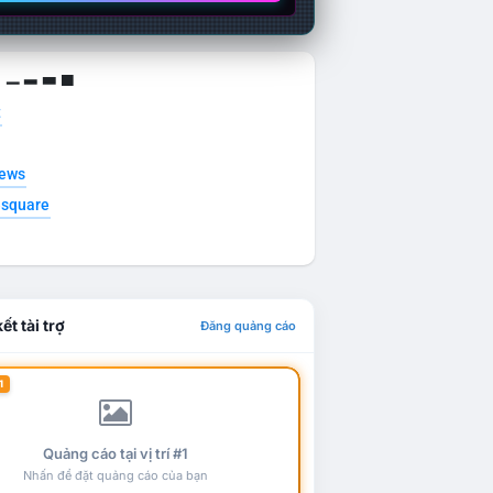
g ▁ ▂ ▃ ▄
t
news
esquare
ết tài trợ
Đăng quảng cáo
1
Quảng cáo tại vị trí #1
Nhấn để đặt quảng cáo của bạn