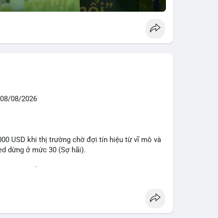
08/08/2026
0 USD khi thị trường chờ đợi tín hiệu từ vĩ mô và
eed dừng ở mức 30 (Sợ hãi).
 voi BTC diễn ra dày đặc, đáng chú ý nhất là lệnh
D lúc 08:19 UTC và 61,37 BTC (gần 4 triệu USD) lúc
ân bổ tài sản, chưa tạo áp lực bán trực tiếp lên