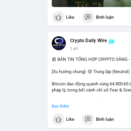
Like
Bình luận
Crypto Daily Wire
2 giờ
📰 BẢN TIN TỔNG HỢP CRYPTO SÁNG - 
[Xu hướng chung]: 🟡 Trung lập (Neutral)
Bitcoin dao động quanh vùng 64.800-65.00
pháp lý, trong bối cảnh chỉ số Fear & Gr
- Thị trường & Giá cả: Chuỗi giao dịch cá
Đọc thêm
chuyển 289,92 BTC trị giá 18,83 triệu US
06:19 UTC. Các lệnh này chủ yếu là tái ph
Like
Bình luận
sàn.