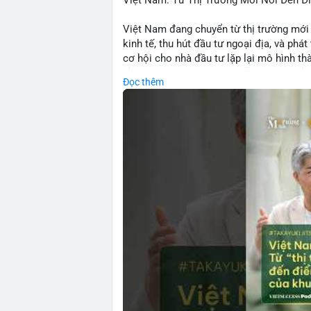
Việt Nam: Từ Thị Trường Mới Nổi Đến 
crypto.
Việt Nam đang chuyển từ thị trường mới
💡 NHẬN ĐỊNH & KHUYẾN NGHỊ:
kinh tế, thu hút đầu tư ngoại địa, và phát
• Tâm lý ngắn hạn: sợ hãi, giảm khối lượ
cơ hội cho nhà đầu tư lặp lại mô hình t
• Khuyến nghị: giữ cẩn thận, tránh short, 
tảng crypto tại Việt Nam cũng tăng trưở
Đọc thêm
đầu tư toàn cầu.
📊 Nguồn: Radar Tâm Lý Thị Trường
🎥 Xem video trực tiếp tại:
Nguồn: VIETSUCCESS