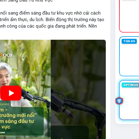
Điểm Sáng Đầu Tư Khu Vực
 nổi sang điểm sáng đầu tư khu vực nhờ cải cách
 triển ẩm thực, du lịch. Biến động thị trường này tạo
ng, người bán tăng.
hành công của các quốc gia đang phát triển. Nền
tập trung vào stablecoin, theo dõi US legislation.
ng nhờ chính sách ổn định và sự quan tâm từ nhà
TON #9
OPTIMUS 