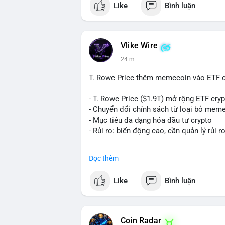
Like
Bình luận
nhất. Khối lượng này không quá lớn để 
chức hoặc nhà đầu tư lớn đang tái cơ c
thường là bước chuẩn bị cho lệnh bán tr
nhận là ví lạnh không kết nối internet, k
Vlike Wire
lực bán ngắn hạn. Thời điểm cuối tuần, 
24 m
$65,000 có thể mạnh hơn bình thường kh
T. Rowe Price thêm memecoin vào ETF c
Lời khuyên ngắn gọn cho nhà đầu tư nhỏ 
Theo dõi xác nhận của giao dịch này. Nếu
- T. Rowe Price ($1.9T) mở rộng ETF cr
nhịp điều chỉnh ngắn hạn. Tuyệt đối khô
- Chuyển đổi chính sách từ loại bỏ mem
tiền lớn chưa xác định rõ đích đến cuối 
- Mục tiêu đa dạng hóa đầu tư crypto
- Rủi ro: biến động cao, cần quản lý rủi r
#153btc
#10triệuusd
#chuyểnvílớn
#btc
$btc $eth
Đọc thêm
#vlikevn
#titanbot
Like
Bình luận
📰 Nguồn: CoinDesk
Coin Radar