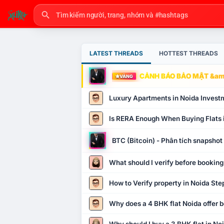
LATEST THREADS
HOTTEST THREADS
CẢNH BÁO BẢO MẬT &amp
VÀNG
Luxury Apartments in Noida Invest
Is RERA Enough When Buying Flats 
BTC (Bitcoin) - Phân tích snapsho
What should I verify before booking
How to Verify property in Noida Ste
Why does a 4 BHK flat Noida offer b