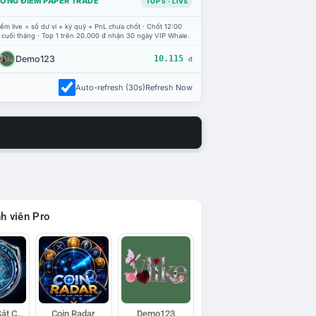
ỔNG ĐIỂM PAPER TRADE
TOP 5 · LIVE
ểm live = số dư ví + ký quỹ + PnL chưa chốt · Chốt 12:00
 cuối tháng · Top 1 trên 20.000 đ nhận 30 ngày VIP Whale.
Demo123
10.115
đ
Auto-refresh (30s)
Refresh Now
h viên Pro
Đội Trinh Sát Cá Voi
Coin Radar
Demo123