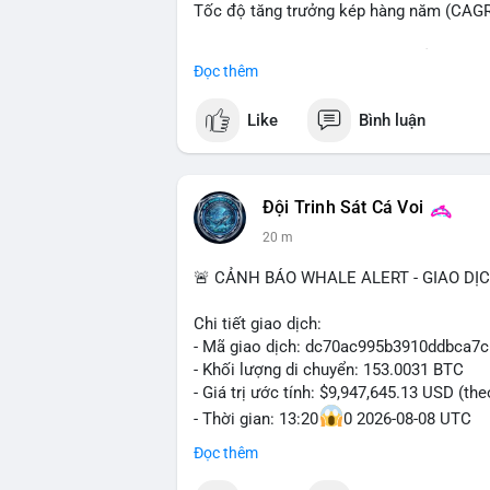
Tốc độ tăng trưởng kép hàng năm (CAGR)
Đây là cơ hội lớn cho các nhà sản xuất v
Đọc thêm
#xehybrid
#côngnghệôtô
#thịtrườngtoà
Like
Bình luận
Đội Trinh Sát Cá Voi
20 m
🚨 CẢNH BÁO WHALE ALERT - GIAO DỊ
Chi tiết giao dịch:
- Mã giao dịch: dc70ac995b3910ddbca7
- Khối lượng di chuyển: 153.0031 BTC
- Giá trị ước tính: $9,947,645.13 USD (th
- Thời gian: 13:20
0 2026-08-08 UTC
Đọc thêm
Nhận định phân tích hành vi của Cá voi:
153 BTC trị giá gần 10 triệu USD được l