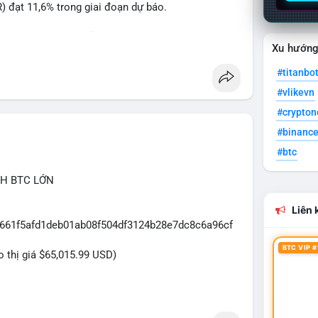
 đạt 11,6% trong giai đoạn dự báo.
à nhà đầu tư trong lĩnh vực công nghệ ô tô xanh.
Xu hướn
ncầu
#titanbo
#vlikevn
#crypto
#binanc
#btc
CH BTC LỚN
Liên k
c661f5afd1deb01ab08f504df3124b28e7dc8c6a96cf
BTC VIP #
eo thị giá $65,015.99 USD)
uân chuyển trong một giao dịch chưa xác nhận duy