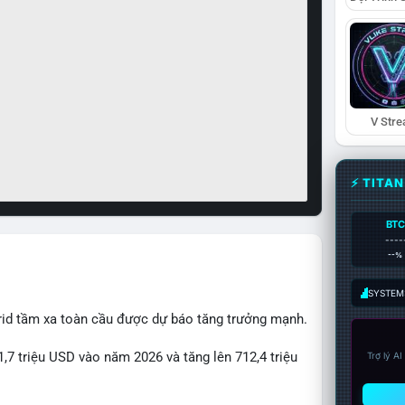
V Str
⚡ TITA
BTC
----
--%
SYSTEM:
rid tầm xa toàn cầu được dự báo tăng trưởng mạnh.
1,7 triệu USD vào năm 2026 và tăng lên 712,4 triệu
Trợ lý A