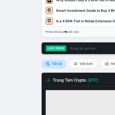
Why should I buy a 3 BHK flat in No
Smart Investment Guide to Buy 2 BH
Is a 4 BHK Flat in Noida Extension
Hide Module
Diễn đàn
Đang tải giá live...
LIVE PRICE
Tất cả
Văn bản
Hì
Trung Tâm Crypto
(BTC)