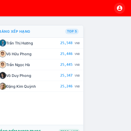
BẢNG XẾP HẠNG
TOP 5
Trần Thị Hương
25,548
VNĐ
À CHẾ TÀI XỬ LÝ VI PHẠM
Võ Hữu Phong
25,446
VNĐ
Trần Ngọc Hà
25,445
VNĐ
Võ Duy Phong
25,347
VNĐ
Đặng Kim Quỳnh
25,246
VNĐ