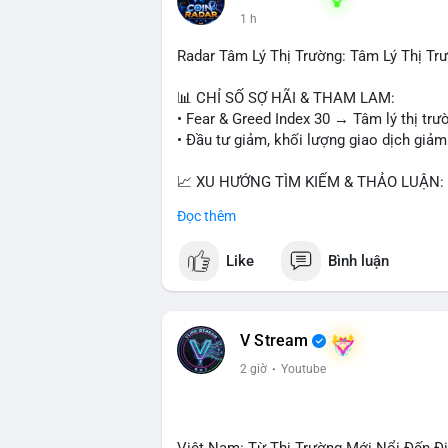
1 h
Radar Tâm Lý Thị Trường: Tâm Lý Thị T
📊 CHỈ SỐ SỢ HÃI & THAM LAM:
• Fear & Greed Index 30 → Tâm lý thị trư
• Đầu tư giảm, khối lượng giao dịch giảm
📈 XU HƯỚNG TÌM KIẾM & THẢO LUẬN:
• CoinGecko: Jimothy The Raccoon, Pudgy
Đọc thêm
Tutorial.
• Google Trends: chủ đề bóng đá, địa ph
Like
Bình luận
• LunarCrush: Ethereum, Solana, Dogecoin
etc.
💬 DÒNG CHẢY TIN TỨC & TRUYỀN TH
V Stream
• Telegram: US Senate tiến hành bỏ phiếu
2 giờ
·
Youtube
nhu cầu.
• Binance Square: nhiều trader short, cả
• Binance announcements: hỗ trợ cổ phiế
• Tin tức gần đây: Bitcoin exploit, Bybi