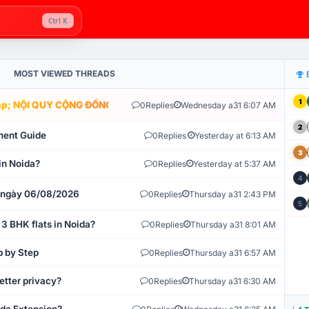
Ctrl K
MOST VIEWED THREADS
1
; NỘI QUY CỘNG ĐỒNG VLIKE.VN: HỆ THỐNG GIÁM SÁT TỰ ĐỘNG V
0
Replies
Wednesday a31 6:07 AM
2
ment Guide
0
Replies
Yesterday at 6:13 AM
3
in Noida?
0
Replies
Yesterday at 5:37 AM
4
t ngày 06/08/2026
0
Replies
Thursday a31 2:43 PM
5
 3 BHK flats in Noida?
0
Replies
Thursday a31 8:01 AM
p by Step
0
Replies
Thursday a31 6:57 AM
etter privacy?
0
Replies
Thursday a31 6:30 AM