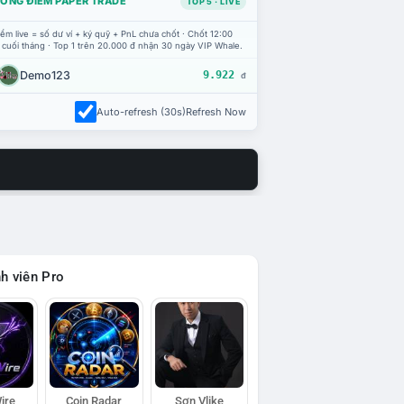
ỔNG ĐIỂM PAPER TRADE
TOP 5 · LIVE
ểm live = số dư ví + ký quỹ + PnL chưa chốt · Chốt 12:00
 cuối tháng · Top 1 trên 20.000 đ nhận 30 ngày VIP Whale.
Demo123
9.922
đ
Auto-refresh (30s)
Refresh Now
h viên Pro
ire
Coin Radar
Sơn Vlike