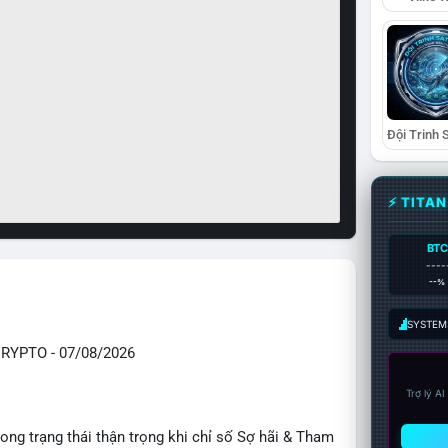
⚡ TITA
BTC
----
--%
SYSTEM:
YPTO - 07/08/2026
Trợ lý A
ong trạng thái thận trọng khi chỉ số Sợ hãi & Tham