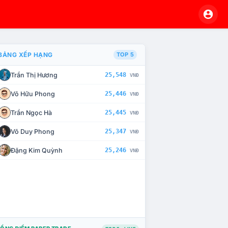
BẢNG XẾP HẠNG
TOP 5
Trần Thị Hương
25,548
VNĐ
À CHẾ TÀI XỬ LÝ VI PHẠM
Võ Hữu Phong
25,446
VNĐ
Trần Ngọc Hà
25,445
VNĐ
Võ Duy Phong
25,347
VNĐ
Đặng Kim Quỳnh
25,246
VNĐ