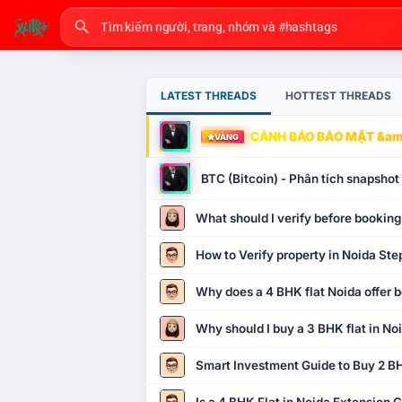
LATEST THREADS
HOTTEST THREADS
CẢNH BÁO BẢO MẬT &amp
VÀNG
BTC (Bitcoin) - Phân tích snapsho
What should I verify before booking
How to Verify property in Noida Ste
Why does a 4 BHK flat Noida offer b
Why should I buy a 3 BHK flat in No
Smart Investment Guide to Buy 2 BH