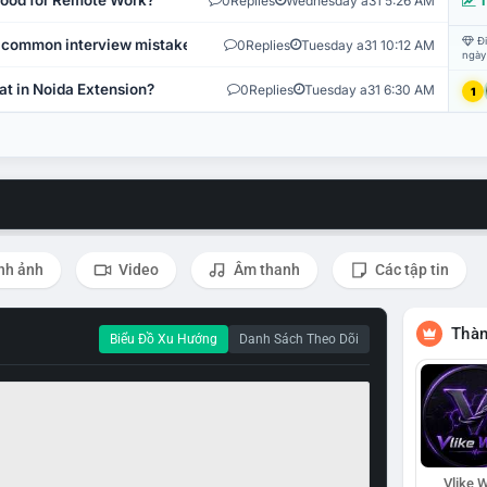
 Good for Remote Work?
0
Replies
Wednesday a31 5:26 AM
T
Đi
 common interview mistakes?
0
Replies
Tuesday a31 10:12 AM
ngày
at in Noida Extension?
0
Replies
Tuesday a31 6:30 AM
1
nh ảnh
Video
Âm thanh
Các tập tin
Thàn
Biểu Đồ Xu Hướng
Danh Sách Theo Dõi
Vlike W