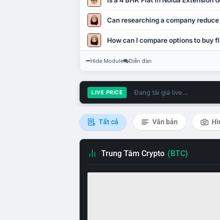
Is a 4 BHK Flat in Noida Extension
Can researching a company reduce
How can I compare options to buy fl
Hide Module
Diễn đàn
Đang tải giá live...
LIVE PRICE
Tất cả
Văn bản
Hì
Trung Tâm Crypto
(BTC)