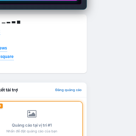
g ▁ ▂ ▃ ▄
t
news
esquare
ết tài trợ
Đăng quảng cáo
1
Quảng cáo tại vị trí #1
Nhấn để đặt quảng cáo của bạn