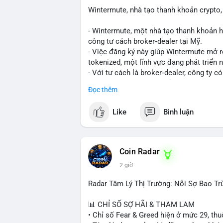
biến giá trong 24-48 giờ tới. Nếu giá kh
Wintermute, nhà tạo thanh khoản crypto, 
bộ, ít tác động đến thị trường. Chỉ vào l
- Wintermute, một nhà tạo thanh khoản h
#317btc
#20triệuusd
#mempool
#chuyể
công tư cách broker‑dealer tại Mỹ.
- Việc đăng ký này giúp Wintermute mở 
tokenized, một lĩnh vực đang phát triển
- Với tư cách là broker‑dealer, công ty c
thanh toán cho các tài sản tokenized, đồ
Đọc thêm
- Đây là bước chiến lược nhằm tận dụng 
cố vị thế của Wintermute trong ngành tài
Like
Bình luận
#binancesquare
#cryptonews
#wintermu
#usregulation
Coin Radar
$btc $eth
2 giờ
#vlikevn
#titanbot
Radar Tâm Lý Thị Trường: Nỗi Sợ Bao Tr
📰 Nguồn: Cointelegraph
📊 CHỈ SỐ SỢ HÃI & THAM LAM
• Chỉ số Fear & Greed hiện ở mức 29, thuộ