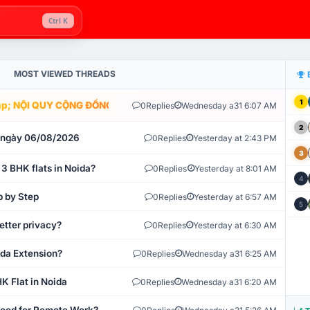
Ctrl K
MOST VIEWED THREADS
1
; NỘI QUY CỘNG ĐỒNG VLIKE.VN: HỆ THỐNG GIÁM SÁT TỰ ĐỘNG V
0
Replies
Wednesday a31 6:07 AM
2
t ngày 06/08/2026
0
Replies
Yesterday at 2:43 PM
3
 3 BHK flats in Noida?
0
Replies
Yesterday at 8:01 AM
4
p by Step
0
Replies
Yesterday at 6:57 AM
5
etter privacy?
0
Replies
Yesterday at 6:30 AM
ida Extension?
0
Replies
Wednesday a31 6:25 AM
K Flat in Noida
0
Replies
Wednesday a31 6:20 AM