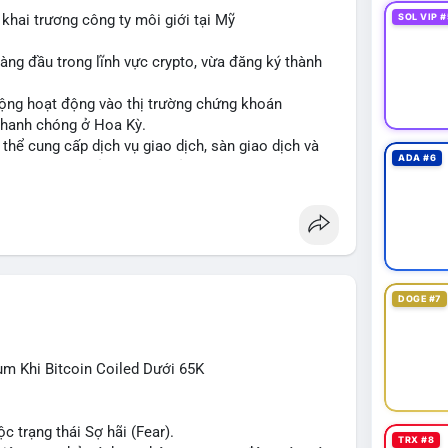
ông phản ứng mạnh, khả năng cao là chuyển ví nội
khai trương công ty môi giới tại Mỹ
SOL VIP #
ệnh khi có xác nhận xu hướng rõ ràng.
àng đầu trong lĩnh vực crypto, vừa đăng ký thành
nsàn
#áplựcbán
rộng hoạt động vào thị trường chứng khoán
 nhanh chóng ở Hoa Kỳ.
ó thể cung cấp dịch vụ giao dịch, sàn giao dịch và
ADA #6
ng thời tuân thủ quy định của SEC.
cơ hội tăng trưởng của thị trường tokenized và củng
 chính kỹ thuật số.
te
#brokerdealer
#tokenizedsecurities
DOGE #7
ùm Khi Bitcoin Coiled Dưới 65K
c trạng thái Sợ hãi (Fear).
TRX #8