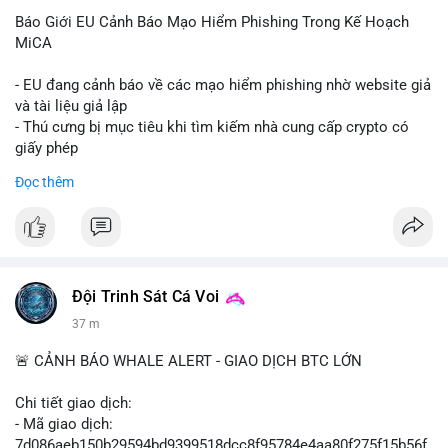
Báo Giới EU Cảnh Báo Mạo Hiểm Phishing Trong Kế Hoạch
MiCA
- EU đang cảnh báo về các mạo hiểm phishing nhờ website giả
và tài liệu giả lập
- Thú cưng bị mục tiêu khi tìm kiếm nhà cung cấp crypto có
giấy phép
- Sự cố liên quan đến quy định MiCA (Markets in Crypto-
Đọc thêm
Assets) tại EU
#binancesquare
#cryptonews
#mica
#security
$btc $eth
Đội Trinh Sát Cá Voi
#vlikevn
#titanbot
37 m
📰 Nguồn: Cointelegraph
🚨 CẢNH BÁO WHALE ALERT - GIAO DỊCH BTC LỚN
Chi tiết giao dịch:
- Mã giao dịch:
7d086aeb150b29594bd9399518dcc8f95784e4aa80f275f15b56f