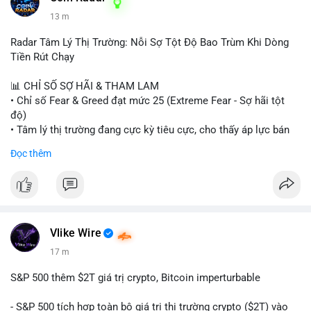
13 m
Radar Tâm Lý Thị Trường: Nỗi Sợ Tột Độ Bao Trùm Khi Dòng
Tiền Rút Chạy
📊 CHỈ SỐ SỢ HÃI & THAM LAM
• Chỉ số Fear & Greed đạt mức 25 (Extreme Fear - Sợ hãi tột
độ)
• Tâm lý thị trường đang cực kỳ tiêu cực, cho thấy áp lực bán
tháo đang chiếm ưu thế.
Đọc thêm
📈 XU HƯỚNG TÌM KIẾM & THẢO LUẬN
• CoinGecko Trending: Heima (HEI), Pi Network (PI), Pudgy
Penguins (PENGU), Cash Cat (CASHCAT), Bitcoin (BTC).
• LunarCrush Trending: Solana, Dogecoin, Polkadot, Chainlink,
Tesla, Apple.
Vlike Wire
• Google Trends Việt Nam: Các chủ đề đời sống như dự báo
17 m
thời tiết, lịch LCK, sông Danube đang chiếm sóng.
S&P 500 thêm $2T giá trị crypto, Bitcoin imperturbable
💬 DÒNG CHẢY TIN TỨC & TRUYỀN THÔNG
• Tin tức quốc tế: Nga chính thức ban hành luật quản lý sàn
- S&P 500 tích hợp toàn bộ giá trị thị trường crypto ($2T) vào