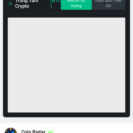
Trung Tâm
(BTC
Biểu Đồ Xu
Danh Sách Theo
Crypto
)
Hướng
Dõi
Coin Radar