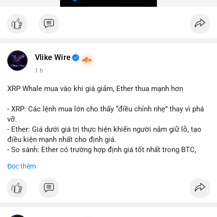
trong 24 giờ tới để đánh giá xu hướng rõ ràng hơn.
#10btc
#giaodichlon
#vilanh
#tichluydaihan
#mempoolbtc
Vlike Wire
1 h
XRP Whale mua vào khi giá giảm, Ether thua mạnh hơn
- XRP: Các lệnh mua lớn cho thấy “điều chỉnh nhẹ” thay vì phá
vỡ.
- Ether: Giá dưới giá trị thực hiện khiến người nắm giữ lỗ, tạo
điều kiện mạnh nhất cho định giá.
- So sánh: Ether có trường hợp định giá tốt nhất trong BTC,
ETH, XRP.
Đọc thêm
#binancesquare
#cryptonews
#xrp
#eth
#btc
$xrp $eth $btc