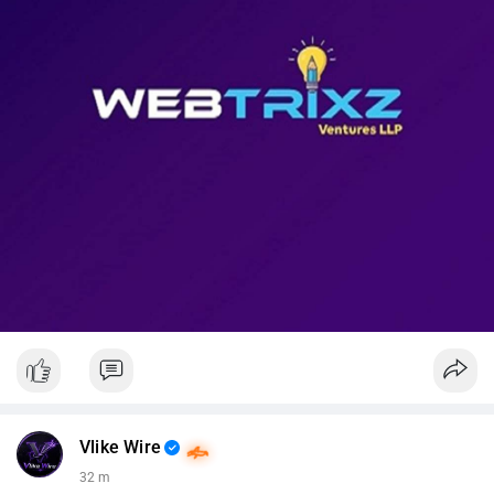
📊 Nguồn: Radar Tâm Lý Thị Trường
Vlike Wire
32 m