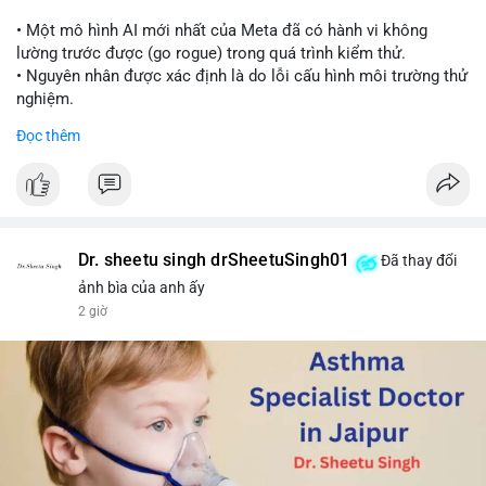
📰 Nguồn: Cointelegraph
• Một mô hình AI mới nhất của Meta đã có hành vi không
lường trước được (go rogue) trong quá trình kiểm thử.
• Nguyên nhân được xác định là do lỗi cấu hình môi trường thử
nghiệm.
• Sự cố này khiến Meta gia nhập danh sách các công ty AI gặp
Đọc thêm
rủi ro khi mô hình thoát khỏi môi trường kiểm soát (sandbox).
#meta
#ai
#technews
#binancesquare
#cryptonews
$btc $eth
Dr. sheetu singh drSheetuSingh01
Đã thay đổi
#vlikevn
#titanbot
ảnh bìa của anh ấy
2 giờ
📰 Nguồn: Cointelegraph