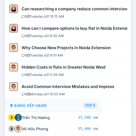
Can researching a company reduce common interview mi
0
Tuesday a31 10:12 AM
How can I compare options to buy flat in Noida Extension?
0
Tuesday a31 6:30 AM
Why Choose New Projects in Noida Extension
0
Tuesday a31 6:01 AM
Hidden Costs in flats in Greater Noida West
0
Tuesday a31 5:26 AM
Avoid Common Interview Mistakes and Impress
0
Monday a31 10:55 AM
BẢNG XẾP HẠNG
TOP 5
Trần Thị Hương
25,548
1
VNĐ
Võ Hữu Phong
25,446
2
VNĐ