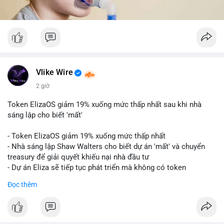
Vlike Wire
2 giờ
Token ElizaOS giảm 19% xuống mức thấp nhất sau khi nhà
sáng lập cho biết 'mất'
- Token ElizaOS giảm 19% xuống mức thấp nhất
- Nhà sáng lập Shaw Walters cho biết dự án 'mất' và chuyển
treasury để giải quyết khiếu nại nhà đầu tư
- Dự án Eliza sẽ tiếp tục phát triển mà không có token
cryptocurrency liên quan
Đọc thêm
#binancesquare
#cryptonews
#elizaos
#blockchain
$elizaos