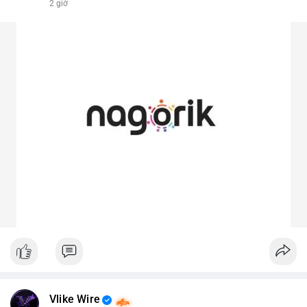
2 giờ
Vlike Wire