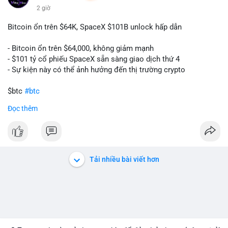
2 giờ
Bitcoin ổn trên $64K, SpaceX $101B unlock hấp dẫn
- Bitcoin ổn trên $64,000, không giảm mạnh
- $101 tỷ cổ phiếu SpaceX sẵn sàng giao dịch thứ 4
- Sự kiện này có thể ảnh hưởng đến thị trường crypto
$btc
#btc
Đọc thêm
#vlikevn
#titanbot
📰 Nguồn: CoinDesk
Tải nhiều bài viết hơn