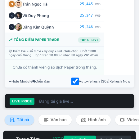
Trần Ngọc Hà
25,445
3
VNĐ
Võ Duy Phong
25,347
4
VNĐ
Đặng Kim Quỳnh
25,246
5
VNĐ
TỔNG ĐIỂM PAPER TRADE
TOP 5 · LIVE
Điểm live = số dư ví + ký quỹ + PnL chưa chốt · Chốt 12:00
ngày cuối tháng · Top 1 trên 20.000 đ nhận 30 ngày VIP Whale.
Chưa có thành viên giao dịch Paper trong tháng.
Hide Module
Diễn đàn
Auto-refresh (30s)
Refresh Now
Đang tải giá live...
LIVE PRICE
Tất cả
Văn bản
Hình ảnh
Video