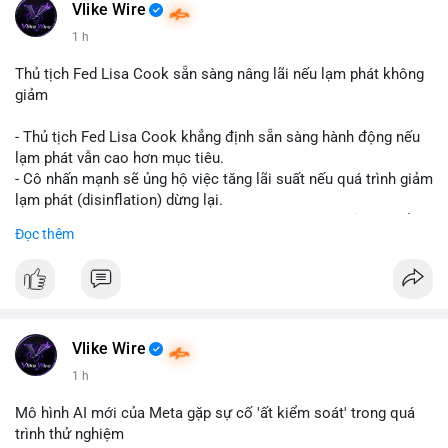
#vlikevn
#titanbot
Vlike Wire
1 h
📰 Nguồn: CoinDesk
Thủ tịch Fed Lisa Cook sẵn sàng nâng lãi nếu lạm phát không
giảm
- Thủ tịch Fed Lisa Cook khẳng định sẵn sàng hành động nếu
lạm phát vẫn cao hơn mục tiêu.
- Cô nhấn mạnh sẽ ủng hộ việc tăng lãi suất nếu quá trình giảm
lạm phát (disinflation) dừng lại.
- Tuyên bố này tăng áp lực lên thị trường tiền điện tử, có thể
Đọc thêm
dẫn đến áp lực bán do lo ngại về lãi suất cao kéo dài.
- Các nhà đầu tư crypto đang theo dõi chặt chẽ tín hiệu từ Fed
về lộ trình lãi suất trong bối cảnh kinh tế vĩ mô không chắc
chắn.
#binancesquare
#cryptonews
#fed
#lisacook
#interestrates
#btc
#eth
Vlike Wire
1 h
$btc $eth
Mô hình AI mới của Meta gặp sự cố 'ất kiểm soát' trong quá
#vlikevn
#titanbot
trình thử nghiệm