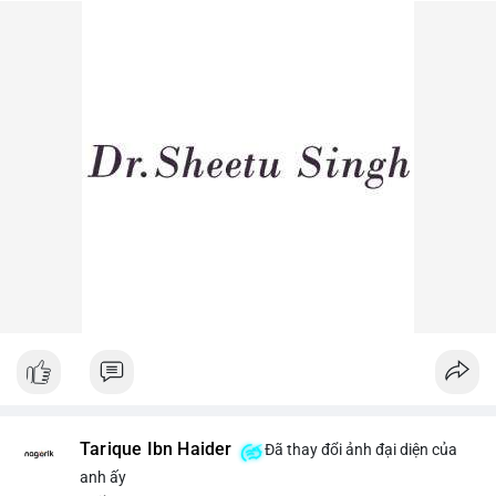
dòng tiền lớn dịch chuyển thường báo hiệu biến động giá ngắn
hạn.
Lời khuyên ngắn gọn cho nhà đầu tư nhỏ lẻ: Theo dõi sát các
lệnh khớp trên sàn trong 24-48 giờ tới, tránh vào lệnh đòn bẩy
khi chưa xác định rõ xu hướng. Nếu BTC giữ vững trên vùng
$64,500, khả năng tích lũy vẫn an toàn.
#6dot0271btc
#chuyenvilanh
#tichluydaihan
#btcmempool
#giaodichlon
Tarique Ibn Haider
Đã thay đổi ảnh đại diện của
anh ấy