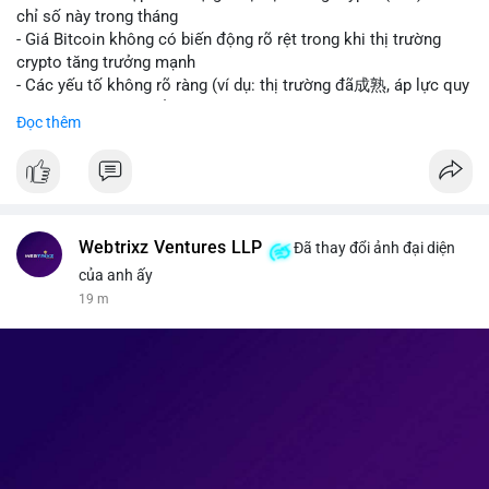
giao dịch crypto; Trung Quốc thắt chặt kiểm soát xuất khẩu
chỉ số này trong tháng
drone đáp trả Mỹ; Tổng thống Trump thảo luận về tác động
- Giá Bitcoin không có biến động rõ rệt trong khi thị trường
kinh tế của AI.
crypto tăng trưởng mạnh
• Binance Square: Cộng đồng đang tranh luận sôi nổi về các
- Các yếu tố không rõ ràng (ví dụ: thị trường đã成熟, áp lực quy
lệnh Short/Long, các chiến lược bám theo kế hoạch (Plan
định) khiến Bitcoin ổn định hơn
Đọc thêm
Break) và các cơ hội từ token mới như $RIVER.
• Binance Announcements: Binance chuẩn bị thêm 10 bStocks
#binancesquare
#cryptonews
#btc
Tokenized Securities làm tài sản thế chấp và tổ chức cuộc thi
giao dịch Squid (QUID).
$btc
• Tin tức nổi bật: XRP Whales đang gom hàng khi giá giảm,
trong khi Ether cho thấy dấu hiệu bán tháo mạnh hơn;
#vlikevn
#titanbot
Webtrixz Ventures LLP
Đã thay đổi ảnh đại diện
CASHCAT tăng trưởng đột biến 120% nhờ Robinhood Chain.
của anh ấy
📰 Nguồn: CoinDesk
19 m
💡 NHẬN ĐỊNH & KHUYẾN NGHỊ
• Thị trường đang ở vùng tâm lý cực kỳ nhạy cảm do sự sợ hãi
bao trùm. Nhà đầu tư nên thận trọng với các biến động mạnh
từ tin tức chính trị và các quy định pháp lý mới tại Nga và Mỹ.
Cần theo dõi sát sao các vùng hỗ trợ của Bitcoin và các xu
hướng mới nổi như AI và Tokenized Securities để tìm điểm
vào lệnh an toàn.