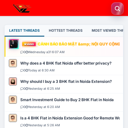
LATEST THREADS
HOTTEST THREADS
MOST VIEWED THRE
CẢNH BÁO BẢO MẬT &amp; NỘI QUY CỘNG ĐỒNG
VÀNG
0
Wednesday a31 6:07 AM
Why does a 4 BHK flat Noida offer better privacy?
0
Today at 6:30 AM
Why should I buy a 3 BHK flat in Noida Extension?
0
Yesterday at 6:25 AM
Smart Investment Guide to Buy 2 BHK Flat in Noida
0
Yesterday at 6:20 AM
Is a 4 BHK Flat in Noida Extension Good for Remote Work?
0
Yesterday at 5:26 AM