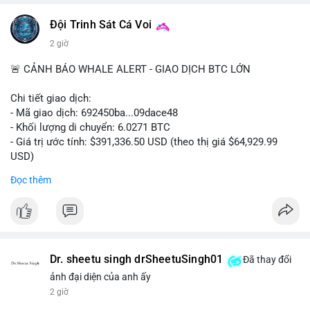
#vlikevn
#titanbot
Đội Trinh Sát Cá Voi
2 giờ
📰 Nguồn: Cointelegraph
🚨 CẢNH BÁO WHALE ALERT - GIAO DỊCH BTC LỚN
Chi tiết giao dịch:
- Mã giao dịch: 692450ba...09dace48
- Khối lượng di chuyển: 6.0271 BTC
- Giá trị ước tính: $391,336.50 USD (theo thị giá $64,929.99
USD)
- Thời gian: 05:19:52 2026-08-06 UTC
Đọc thêm
Nhận định phân tích hành vi của Cá voi dựa trên giao dịch này:
Khối lượng 6.0271 BTC tương đương gần 400 nghìn USD, mức
trung bình cao cho một giao dịch mua bán cá nhân. Việc di
chuyển một cụm BTC lớn trong thời điểm thị trường chưa bứt
phá cho thấy khả năng cá voi đang tái phân bổ tài sản, có thể
Dr. sheetu singh drSheetuSingh01
Đã thay đổi
là bước đệm chuyển lên sàn giao dịch tập trung để thanh
ảnh đại diện của anh ấy
khoản hóa, hoặc gom vào ví lạnh phục vụ tích lũy dài hạn.
2 giờ
Hành vi này tạo tâm lý thận trọng cho nhà đầu tư nhỏ lẻ, khi