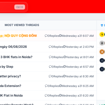
Ctrl K
MOST VIEWED THREADS
1
; NỘI QUY CỘNG ĐỒNG VLIKE.VN: HỆ THỐNG GIÁM SÁT TỰ ĐỘNG V
0
Replies
Wednesday a31 6:07 AM
2
t ngày 06/08/2026
0
Replies
Yesterday at 2:43 PM
3
 3 BHK flats in Noida?
0
Replies
Yesterday at 8:01 AM
4
p by Step
0
Replies
Yesterday at 6:57 AM
5
etter privacy?
0
Replies
Yesterday at 6:30 AM
ida Extension?
0
Replies
Wednesday a31 6:25 AM
K Flat in Noida
0
Replies
Wednesday a31 6:20 AM