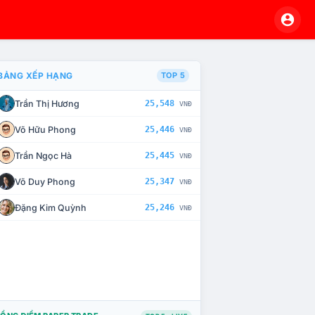
BẢNG XẾP HẠNG
TOP 5
Trần Thị Hương
25,548
VNĐ
À CHẾ TÀI XỬ LÝ VI PHẠM
Võ Hữu Phong
25,446
VNĐ
Trần Ngọc Hà
25,445
VNĐ
Võ Duy Phong
25,347
VNĐ
Đặng Kim Quỳnh
25,246
VNĐ