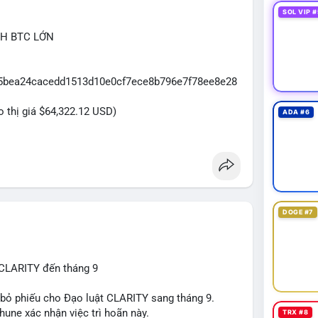
SOL VIP #
CH BTC LỚN
065bea24cacedd1513d10e0cf7ece8b796e7f78ee8e28
eo thị giá $64,322.12 USD)
ADA #6
DOGE #7
 CLARITY đến tháng 9
n bỏ phiếu cho Đạo luật CLARITY sang tháng 9.
une xác nhận việc trì hoãn này.
TRX #8