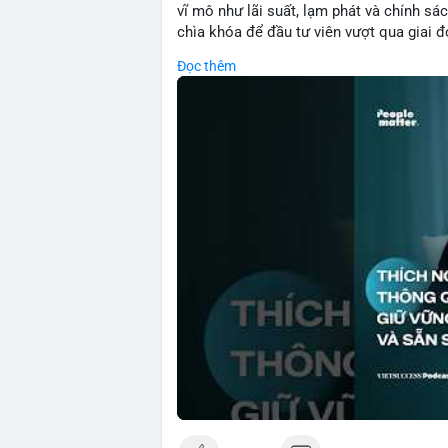
vĩ mô như lãi suất, lạm phát và chính sách
chìa khóa để đầu tư viên vượt qua giai 
với những dao động ngắn hạn, các nhà đ
Đọc thêm
cơ bản, phân배 tài sản hợp lý và kiên持 t
giảm rủi ro mà còn tạo điều kiện để tận 
🎥 Xem video trực tiếp tại:
Nguồn: VIETSUCCESS