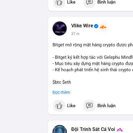
Like
Bình luận
Vlike Wire
37 m
Bitget mở rộng mặt hàng crypto được ph
- Bitget ký kết hợp tác với Gelephu Mindf
- Mục tiêu xây dựng mặt hàng crypto đượ
- Kế hoạch phát triển hệ sinh thái crypto
$btc $eth
Đọc thêm
#vlikevn
#titanbot
Like
Bình luận
📰 Nguồn: Cointelegraph
Đội Trinh Sát Cá Voi