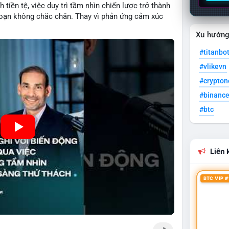
 tiền tệ, việc duy trì tầm nhìn chiến lược trở thành
đoạn không chắc chắn. Thay vì phản ứng cảm xúc
ầu tư thành công thường tập trung vào nguyên tắc
Xu hướn
heo kế hoạch đã định. Điều này không chỉ giúp
dụng cơ hội khi thị trường phục hồi.
#titanbo
#vlikevn
#crypto
#binanc
#btc
Liên k
BTC VIP #