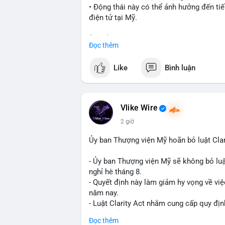
• Động thái này có thể ảnh hưởng đến tiế
điện tử tại Mỹ.
$btc $eth
Đọc thêm
#vlikevn
#titanbot
Like
Bình luận
📰 Nguồn: Cointelegraph
Vlike Wire
2 giờ
Ủy ban Thượng viện Mỹ hoãn bỏ luật Clar
- Ủy ban Thượng viện Mỹ sẽ không bỏ luậ
nghỉ hè tháng 8.
- Quyết định này làm giảm hy vọng về việ
năm nay.
- Luật Clarity Act nhằm cung cấp quy đị
số tại Mỹ.
Đọc thêm
- Sự trì hoãn có thể ảnh hưởng đến sự tin