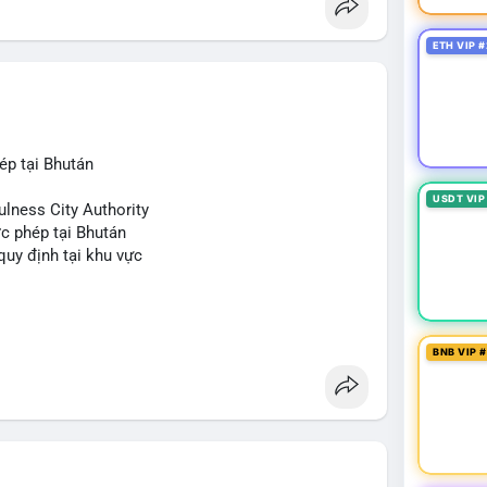
ETH VIP #
ép tại Bhután
USDT VIP
ulness City Authority
c phép tại Bhután
 quy định tại khu vực
BNB VIP 