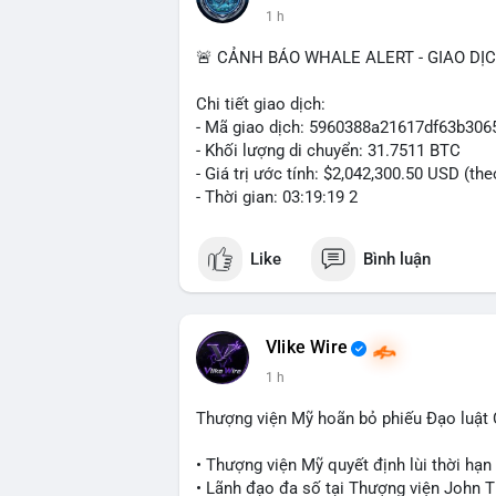
1 h
🚨 CẢNH BÁO WHALE ALERT - GIAO DỊ
Chi tiết giao dịch:
- Mã giao dịch: 5960388a21617df63b3
- Khối lượng di chuyển: 31.7511 BTC
- Giá trị ước tính: $2,042,300.50 USD (th
- Thời gian: 03:19:19 2
Like
Bình luận
Vlike Wire
1 h
Thượng viện Mỹ hoãn bỏ phiếu Đạo luật
• Thượng viện Mỹ quyết định lùi thời hạ
• Lãnh đạo đa số tại Thượng viện John Th