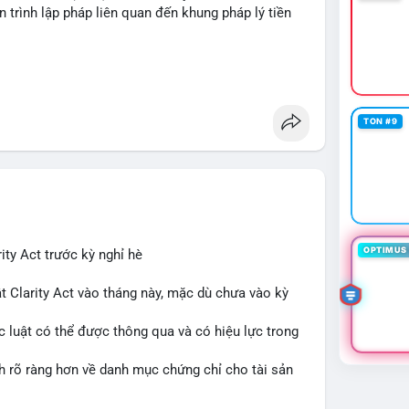
n trình lập pháp liên quan đến khung pháp lý tiền
TON #9
OPTIMUS 
ity Act trước kỳ nghỉ hè
t Clarity Act vào tháng này, mặc dù chưa vào kỳ
c luật có thể được thông qua và có hiệu lực trong
nh rõ ràng hơn về danh mục chứng chỉ cho tài sản
 tưởng của nhà đầu tư và phát triển thị trường