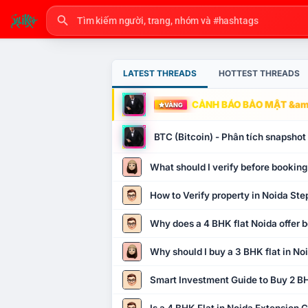
LATEST THREADS
HOTTEST THREADS
CẢNH BÁO BẢO MẬT &amp
VÀNG
BTC (Bitcoin) - Phân tích snapsho
What should I verify before booking
How to Verify property in Noida Ste
Why does a 4 BHK flat Noida offer b
Why should I buy a 3 BHK flat in No
Smart Investment Guide to Buy 2 BH