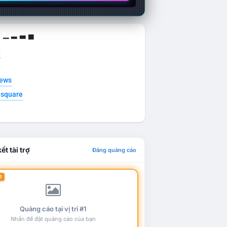
g ▁ ▂ ▃ ▄
t
news
esquare
ết tài trợ
Đăng quảng cáo
1
Quảng cáo tại vị trí #1
Nhấn để đặt quảng cáo của bạn