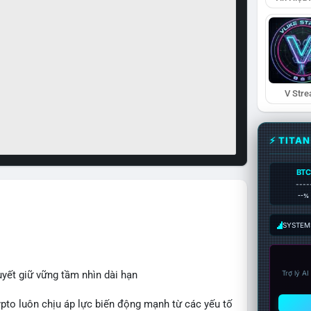
V Str
⚡ TITA
BTC
----
--%
SYSTEM:
uyết giữ vững tầm nhìn dài hạn
Trợ lý A
rypto luôn chịu áp lực biến động mạnh từ các yếu tố