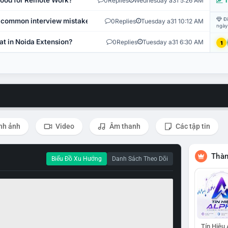
 Good for Remote Work?
0
Replies
Wednesday a31 5:26 AM
T
Đi
 common interview mistakes?
0
Replies
Tuesday a31 10:12 AM
ngày
at in Noida Extension?
0
Replies
Tuesday a31 6:30 AM
1
nh ảnh
Video
Âm thanh
Các tập tin
Thàn
Biểu Đồ Xu Hướng
Danh Sách Theo Dõi
Tín Hiệu