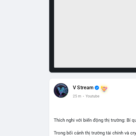
V Stream
25 m
·
Youtube
Thích nghi với biến động thị trường: Bí q
Trong bối cảnh thị trường tài chính và c