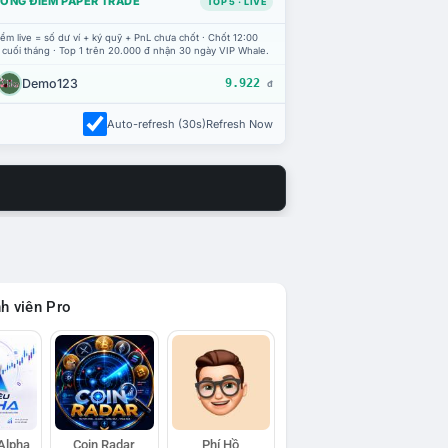
ỔNG ĐIỂM PAPER TRADE
TOP 5 · LIVE
ểm live = số dư ví + ký quỹ + PnL chưa chốt · Chốt 12:00
 cuối tháng · Top 1 trên 20.000 đ nhận 30 ngày VIP Whale.
Demo123
9.922
đ
Auto-refresh (30s)
Refresh Now
h viên Pro
 Alpha
Coin Radar
Phí Hồ