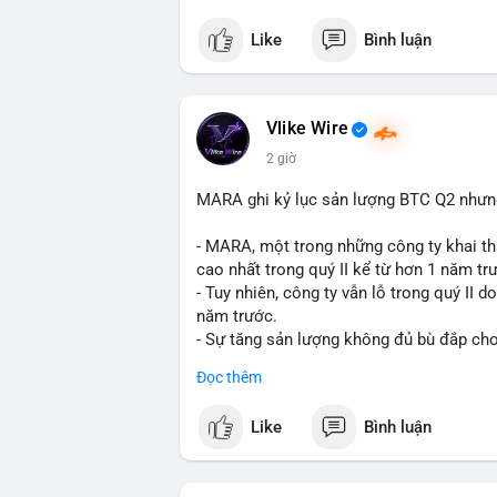
crypto tại Mỹ.
Like
Bình luận
$btc $eth
#vlikevn
#titanbot
Vlike Wire
2 giờ
📰 Nguồn: CoinDesk
MARA ghi kỷ lục sản lượng BTC Q2 nhưng 
- MARA, một trong những công ty khai th
cao nhất trong quý II kể từ hơn 1 năm tr
- Tuy nhiên, công ty vẫn lỗ trong quý II 
năm trước.
- Sự tăng sản lượng không đủ bù đắp cho 
tiếp đến doanh thu và lợi nhuận.
Đọc thêm
$btc
#btc
Like
Bình luận
#vlikevn
#titanbot