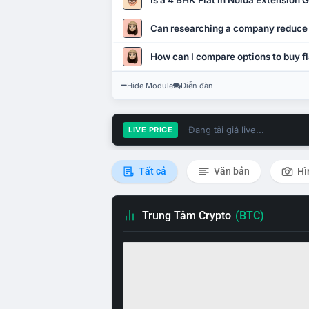
Is a 4 BHK Flat in Noida Extension
Can researching a company reduce
How can I compare options to buy fl
Hide Module
Diễn đàn
Đang tải giá live...
LIVE PRICE
Tất cả
Văn bản
Hì
Trung Tâm Crypto
(BTC)