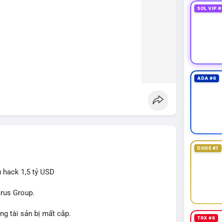
SOL VIP #
ADA #6
DOGE #7
ụ hack 1,5 tỷ USD
arus Group.
ng tài sản bị mất cắp.
TRX #8