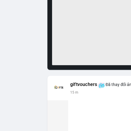
giftvouchers
Đã thay đổi ản
15 m