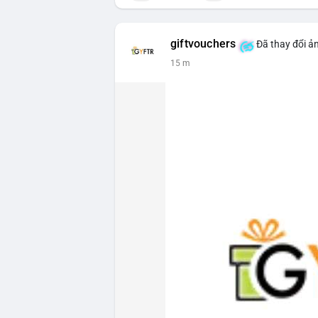
giftvouchers
Đã thay đổi ản
15 m