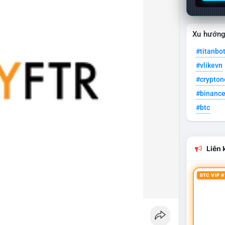
Xu hướn
#titanbo
#vlikevn
#crypto
#binanc
#btc
Liên k
BTC VIP #