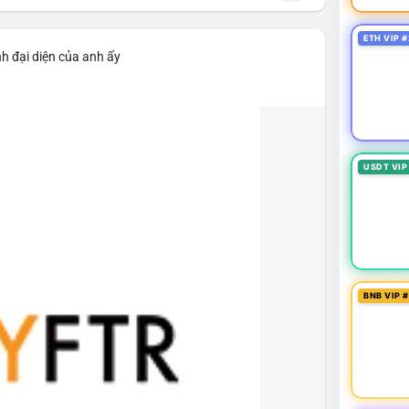
ETH VIP #
h đại diện của anh ấy
USDT VIP
BNB VIP 