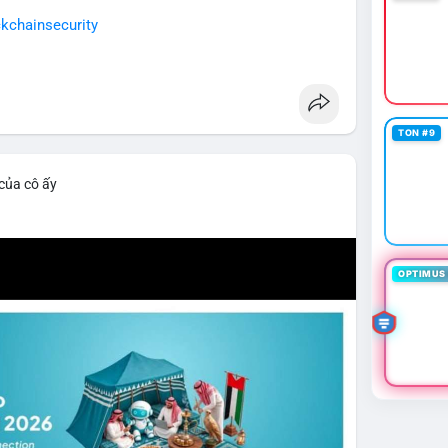
kchainsecurity
TON #9
 của cô ấy
OPTIMUS 