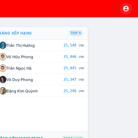
BẢNG XẾP HẠNG
TOP 5
Trần Thị Hương
25,548
VNĐ
À CHẾ TÀI XỬ LÝ VI PHẠM
Võ Hữu Phong
25,446
VNĐ
Trần Ngọc Hà
25,445
VNĐ
Võ Duy Phong
25,347
VNĐ
Đặng Kim Quỳnh
25,246
VNĐ