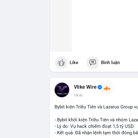
Like
Bình luận
Vlike Wire
19 m
Bybit kiện Triều Tiên và Lazarus Group v
- Bybit khởi kiện Triều Tiên và nhóm Laz
- Lý do: Vụ hack chiếm đoạt 1,5 tỷ USD.
- Kết quả: Đã nhận lệnh tạm thời đóng bă