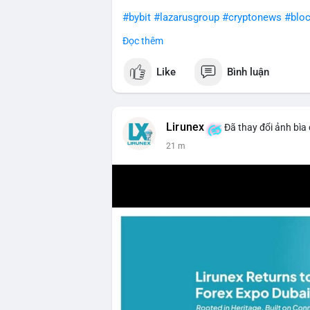
#bybit
#lazarusgroup
#cryptonews
#bloc
Đọc thêm
$btc $eth
Like
Bình luận
#vlikevn
#titanbot
📰 Nguồn: CoinDesk
Lirunex
Đã thay đổi ảnh bìa
21 m