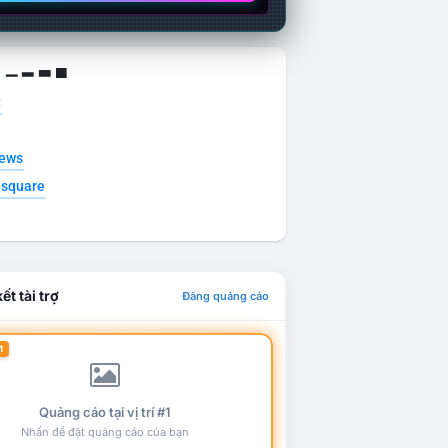
g ▁ ▂ ▃ ▄
t
news
esquare
ết tài trợ
Đăng quảng cáo
1
Quảng cáo tại vị trí #1
Nhấn để đặt quảng cáo của bạn