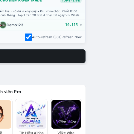
ỔNG ĐIỂM PAPER TRADE
TOP 5 · LIVE
ểm live = số dư ví + ký quỹ + PnL chưa chốt · Chốt 12:00
 cuối tháng · Top 1 trên 20.000 đ nhận 30 ngày VIP Whale.
Demo123
10.115
đ
Auto-refresh (30s)
Refresh Now
h viên Pro
Hồ
Tín Hiệu Alpha
Vlike Wire