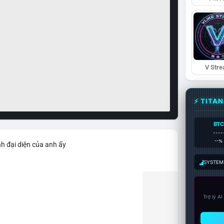
V Str
⚡ TITA
BTC
----
--%
h đại diện của anh ấy
SYSTEM:
Trợ lý A