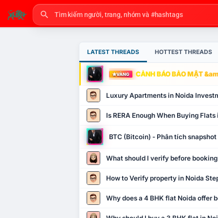
LATEST THREADS
HOTTEST THREADS
CẢNH BÁO BẢO MẬT &amp
VÀNG
Luxury Apartments in Noida Invest
Is RERA Enough When Buying Flats 
BTC (Bitcoin) - Phân tích snapsho
What should I verify before booking
How to Verify property in Noida Ste
Why does a 4 BHK flat Noida offer b