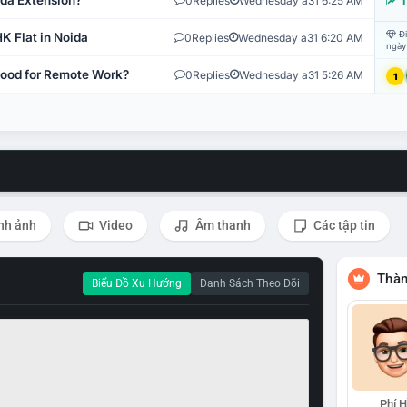
ida Extension?
0
Replies
Wednesday a31 6:25 AM
T
Đi
K Flat in Noida
0
Replies
Wednesday a31 6:20 AM
ngày
 Good for Remote Work?
0
Replies
Wednesday a31 5:26 AM
1
nh ảnh
Video
Âm thanh
Các tập tin
Thàn
Biểu Đồ Xu Hướng
Danh Sách Theo Dõi
Phí 