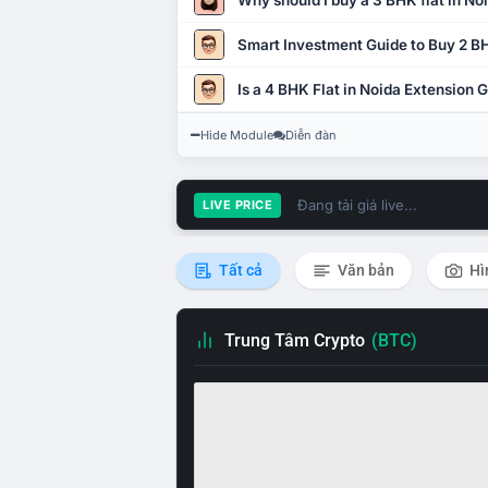
Why should I buy a 3 BHK flat in No
Smart Investment Guide to Buy 2 BH
Is a 4 BHK Flat in Noida Extension
Hide Module
Diễn đàn
Đang tải giá live...
LIVE PRICE
Tất cả
Văn bản
Hì
Trung Tâm Crypto
(BTC)