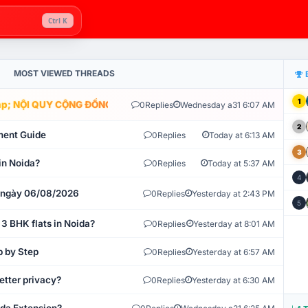
Ctrl K
MOST VIEWED THREADS
1
; NỘI QUY CỘNG ĐỒNG VLIKE.VN: HỆ THỐNG GIÁM SÁT TỰ ĐỘNG V
0
Replies
Wednesday a31 6:07 AM
2
ment Guide
0
Replies
Today at 6:13 AM
3
in Noida?
0
Replies
Today at 5:37 AM
4
t ngày 06/08/2026
0
Replies
Yesterday at 2:43 PM
5
 3 BHK flats in Noida?
0
Replies
Yesterday at 8:01 AM
p by Step
0
Replies
Yesterday at 6:57 AM
etter privacy?
0
Replies
Yesterday at 6:30 AM