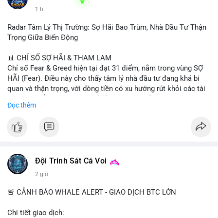
1 h
Radar Tâm Lý Thị Trường: Sợ Hãi Bao Trùm, Nhà Đầu Tư Thận
Trọng Giữa Biến Động
📊 CHỈ SỐ SỢ HÃI & THAM LAM
Chỉ số Fear & Greed hiện tại đạt 31 điểm, nằm trong vùng SỢ
HÃI (Fear). Điều này cho thấy tâm lý nhà đầu tư đang khá bi
quan và thận trọng, với dòng tiền có xu hướng rút khỏi các tài
sản rủi ro. Áp lực bán có thể vẫn còn tiếp diễn trong ngắn hạn,
Đọc thêm
nhưng đây cũng có thể là cơ hội cho những nhà đầu tư dài hạn.
📈 XU HƯỚNG TÌM KIẾM & THẢO LUẬN
• Trên CoinGecko, các đồng coin nổi bật gồm Pudgy Penguins
(PENGU), Tutorial (TUT), (PUMP), Cash Cat (CASHCAT), Fake
World Assets (FWA), Pepe (PEPE) và StonkBroker
Đội Trinh Sát Cá Voi
(STONKBROKER). Các token meme và mới nổi đang thu hút sự
2 giờ
chú ý.
• Tại Việt Nam, Google Trends cho thấy các chủ đề ngoài
🚨 CẢNH BÁO WHALE ALERT - GIAO DỊCH BTC LỚN
crypto như thời tiết, lịch cúp điện, và thể thao (Inter Miami vs
Monterrey) chiếm ưu thế, cho thấy sự quan tâm đến crypto
Chi tiết giao dịch: