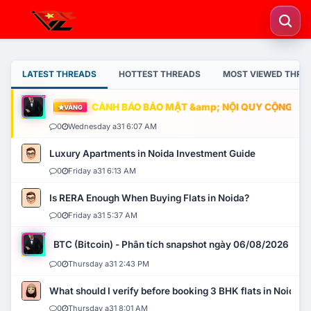
LATEST THREADS
HOTTEST THREADS
MOST VIEWED THRE
CẢNH BÁO BẢO MẬT &amp; NỘI QUY CỘNG ĐỒNG
VÀNG
0
Wednesday a31 6:07 AM
Luxury Apartments in Noida Investment Guide
0
Friday a31 6:13 AM
Is RERA Enough When Buying Flats in Noida?
0
Friday a31 5:37 AM
BTC (Bitcoin) - Phân tích snapshot ngày 06/08/2026
0
Thursday a31 2:43 PM
What should I verify before booking 3 BHK flats in Noida?
0
Thursday a31 8:01 AM