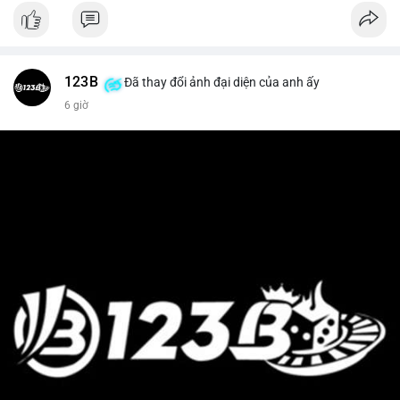
123B
Đã thay đổi ảnh đại diện của anh ấy
6 giờ