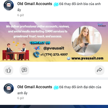
- Mục tiêu chốt lời: TP1: 77.50, TP2: 78.80
Old Gmail Accounts
Đã thay đổi ảnh bìa của anh
- Cắt lỗ: 74.90 (dưới vùng hỗ trợ gần nhất)
ấy
6 giờ
Quản trị vốn: Khối lượng vào lệnh tối đa 2-3% tài khoản, ưu tiên
chốt 50% vị thế tại TP1 và dời stop loss về điểm hòa vốn.
#solusdt
#longsol
#vung76
#breakoutsol
#lenhmuasol
Old Gmail Accounts
Đã thay đổi ảnh đại diện của
anh ấy
6 giờ