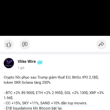
Vlike Wire
7 giờ
Crypto hồi phục sau Trump giảm thuế EU; BitGo IPO 2,1B$;
token SKR Solana tăng 250%
- BTC +2% 89.900$; ETH +2% 2.995$; SOL +2% 130$; XRP +3%
1.94$.
- CC +15%, SKY +11%, SAND +10% dẫn top movers.
- $1B liquidations khi Bitcoin bật lại.