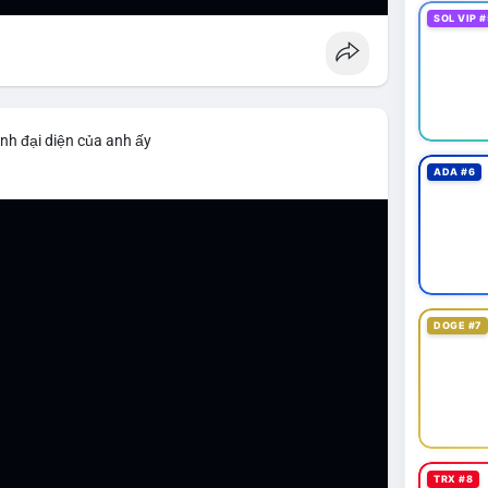
SOL VIP #
nh đại diện của anh ấy
ADA #6
DOGE #7
TRX #8