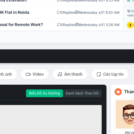
ida Extension?
0
Replies
Wednesday a31 6:25 AM
T
Đi
K Flat in Noida
0
Replies
Wednesday a31 6:20 AM
ngày
 Good for Remote Work?
0
Replies
Wednesday a31 5:26 AM
1
nh ảnh
Video
Âm thanh
Các tập tin
Thàn
Biểu Đồ Xu Hướng
Danh Sách Theo Dõi
Phí 