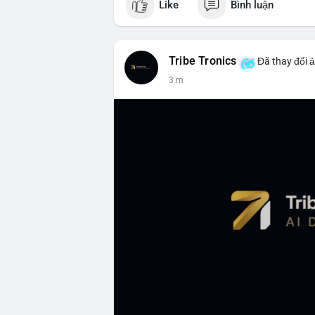
Like
Bình luận
Tribe Tronics
Đã thay đổi ả
3 m