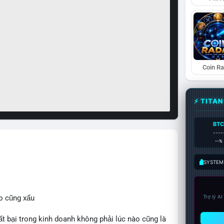
Coin R
⚡ TITA
BT
----
--%
SYSTEM:
o cũng xấu
Trợ lý A
bại trong kinh doanh không phải lúc nào cũng là