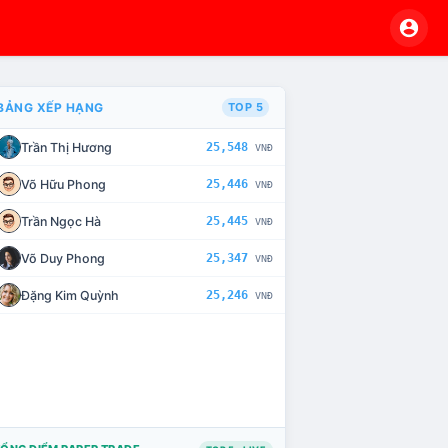
BẢNG XẾP HẠNG
TOP 5
Trần Thị Hương
25,548
VNĐ
VÀ CHẾ TÀI XỬ LÝ VI PHẠM
Võ Hữu Phong
25,446
VNĐ
Trần Ngọc Hà
25,445
VNĐ
Võ Duy Phong
25,347
VNĐ
Đặng Kim Quỳnh
25,246
VNĐ