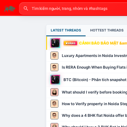
LATEST THREADS
HOTTEST THREADS
CẢNH BÁO BẢO MẬT &amp
VÀNG
Luxury Apartments in Noida Invest
Is RERA Enough When Buying Flats 
BTC (Bitcoin) - Phân tích snapsh
What should I verify before booking
How to Verify property in Noida Ste
Why does a 4 BHK flat Noida offer b