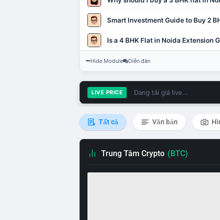
Why should I buy a 3 BHK flat in No
Smart Investment Guide to Buy 2 BH
Is a 4 BHK Flat in Noida Extension
Hide Module
Diễn đàn
Đang tải giá live...
LIVE PRICE
Tất cả
Văn bản
Hì
Trung Tâm Crypto
(BTC)