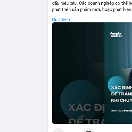
dấu hiệu xấu. Các doanh nghiệp có thể họ
phát triển sản phẩm mới, hoặc phát hiện l
crypto, hiểu rõ nguyên nhân thất bại giúp 
Đọc thêm
Điều này đặc biệt quan trọng khi áp dụn
dự án blockchain.
🎥 Xem video trực tiếp tại:
Nguồn: VIETSUCCESS