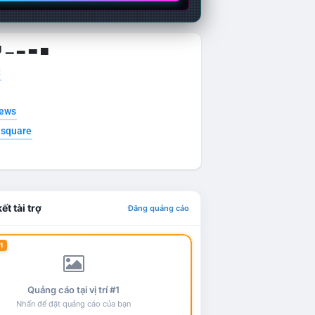
g ▁ ▂ ▃ ▄
t
news
esquare
ết tài trợ
Đăng quảng cáo
1
Quảng cáo tại vị trí #1
Nhấn để đặt quảng cáo của bạn