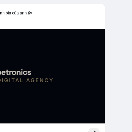
nh bìa của anh ấy