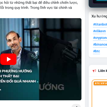
c hỏi từ những thất bại để điều chỉnh chiến lược,
ỗi trong quy trình. Trong lĩnh vực tài chính và
quản lý rủi ro hiệu quả và tránh lặp lại sai lầm.
Xu hướn
g vào các mô hình kinh doanh mới hoặc đầu tư vào
#titanbo
#vlikevn
#crypto
#binanc
#btc
Liên k
BTC VIP #