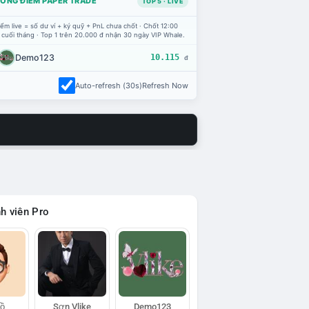
ỔNG ĐIỂM PAPER TRADE
TOP 5 · LIVE
ểm live = số dư ví + ký quỹ + PnL chưa chốt · Chốt 12:00
 cuối tháng · Top 1 trên 20.000 đ nhận 30 ngày VIP Whale.
Demo123
10.115
đ
Auto-refresh (30s)
Refresh Now
h viên Pro
Hồ
Sơn Vlike
Demo123