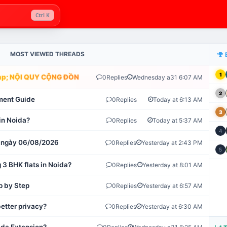
Ctrl K
MOST VIEWED THREADS
1
; NỘI QUY CỘNG ĐỒNG VLIKE.VN: HỆ THỐNG GIÁM SÁT TỰ ĐỘNG 
0
Replies
Wednesday a31 6:07 AM
2
ment Guide
0
Replies
Today at 6:13 AM
3
in Noida?
0
Replies
Today at 5:37 AM
4
ot ngày 06/08/2026
0
Replies
Yesterday at 2:43 PM
5
 3 BHK flats in Noida?
0
Replies
Yesterday at 8:01 AM
p by Step
0
Replies
Yesterday at 6:57 AM
etter privacy?
0
Replies
Yesterday at 6:30 AM