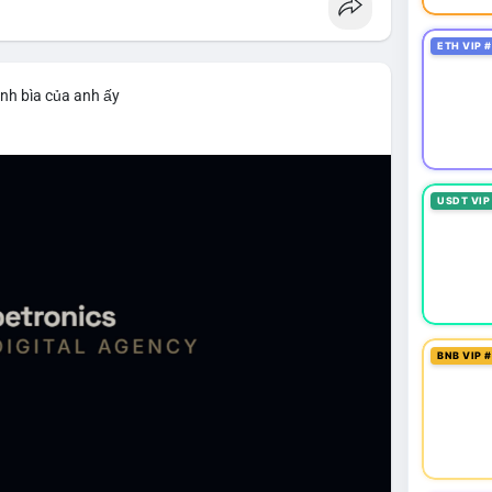
ETH VIP 
nh bìa của anh ấy
USDT VIP
BNB VIP 