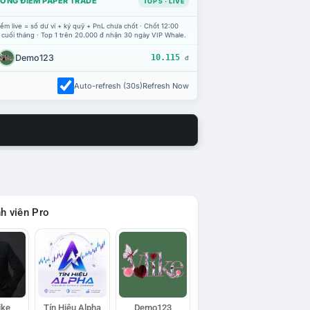
ỔNG ĐIỂM PAPER TRADE
TOP 5 · LIVE
ểm live = số dư ví + ký quỹ + PnL chưa chốt · Chốt 12:00
 cuối tháng · Top 1 trên 20.000 đ nhận 30 ngày VIP Whale.
Demo123
10.115
đ
Auto-refresh (30s)
Refresh Now
h viên Pro
ike
Tín Hiệu Alpha
Demo123