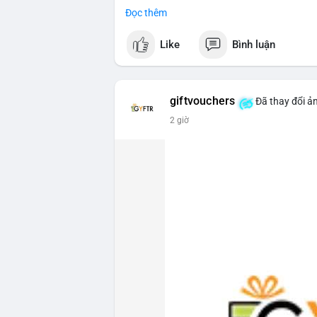
$btc $eth
Đọc thêm
#vlikevn
#titanbot
Like
Bình luận
📰 Nguồn: CoinDesk
giftvouchers
Đã thay đổi ản
2 giờ