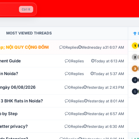
Ctrl K
MOST VIEWED THREADS
1
; NỘI QUY CỘNG ĐỒNG VLIKE.VN: HỆ THỐNG GIÁM SÁT TỰ ĐỘNG V
0
Replies
Wednesday a31 6:07 AM
2
ment Guide
0
Replies
Today at 6:13 AM
3
in Noida?
0
Replies
Today at 5:37 AM
4
t ngày 06/08/2026
0
Replies
Yesterday at 2:43 PM
5
 3 BHK flats in Noida?
0
Replies
Yesterday at 8:01 AM
p by Step
0
Replies
Yesterday at 6:57 AM
etter privacy?
0
Replies
Yesterday at 6:30 AM