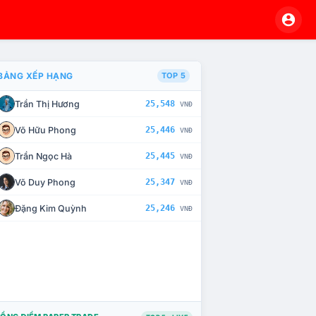
BẢNG XẾP HẠNG
TOP 5
Trần Thị Hương
25,548
VNĐ
À CHẾ TÀI XỬ LÝ VI PHẠM
Võ Hữu Phong
25,446
VNĐ
Trần Ngọc Hà
25,445
VNĐ
Võ Duy Phong
25,347
VNĐ
Đặng Kim Quỳnh
25,246
VNĐ