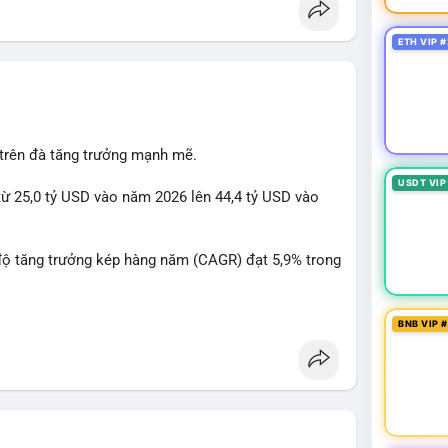
ETH VIP #
 trên đà tăng trưởng mạnh mẽ.
USDT VIP
từ 25,0 tỷ USD vào năm 2026 lên 44,4 tỷ USD vào
độ tăng trưởng kép hàng năm (CAGR) đạt 5,9% trong
 xuất, nhà phân phối và nhà đầu tư trong ngành vật
BNB VIP 
òng sản phẩm ống nhựa polyolefin trong tương lai?