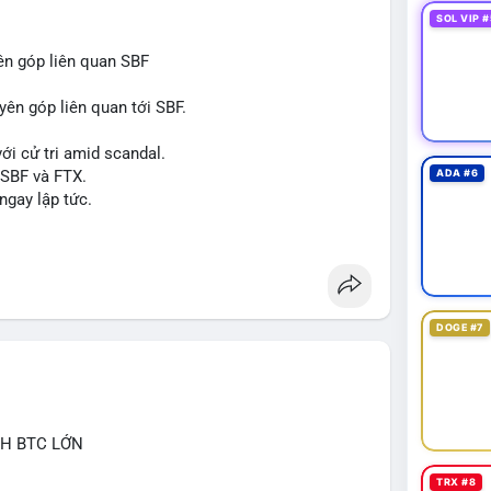
SOL VIP #
ên góp liên quan SBF
yên góp liên quan tới SBF.
ới cử tri amid scandal.
 SBF và FTX.
ADA #6
ngay lập tức.
#reformuk
DOGE #7
CH BTC LỚN
TRX #8