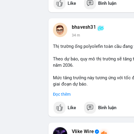
Like
Bình luận
#vlikevn
#titanbot
📰 Nguồn: Cointelegraph
bhavesh31
34 m
Thị trường ống polyolefin toàn cầu đang
Theo dự báo, quy mô thị trường sẽ tăng 
năm 2036.
Mức tăng trưởng này tương ứng với tốc 
giai đoạn dự báo.
Đọc thêm
Đây là tín hiệu tích cực cho các nhà sản
liệu xây dựng và hạ tầng.
Like
Bình luận
Bạn đánh giá thế nào về tiềm năng của d
Vlike Wire