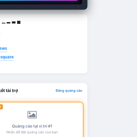
g ▁ ▂ ▃ ▄
t
news
esquare
ết tài trợ
Đăng quảng cáo
1
Quảng cáo tại vị trí #1
Nhấn để đặt quảng cáo của bạn