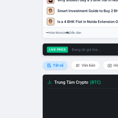
Why should I buy a 3 BHK flat in No
Smart Investment Guide to Buy 2 BH
Is a 4 BHK Flat in Noida Extension
Hide Module
Diễn đàn
Đang tải giá live...
LIVE PRICE
Tất cả
Văn bản
Hì
Trung Tâm Crypto
(BTC)