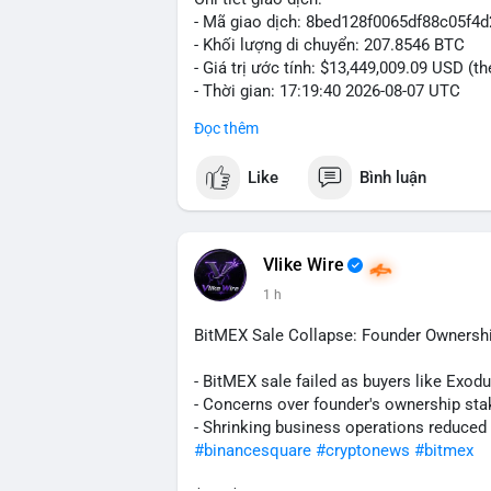
- Mã giao dịch: 8bed128f0065df88c05f
- Khối lượng di chuyển: 207.8546 BTC
- Giá trị ước tính: $13,449,009.09 USD (t
- Thời gian: 17:19:40 2026-08-07 UTC
Đọc thêm
Nhận định phân tích:
Giao dịch gần 208 BTC (tương đương 13,4
Like
Bình luận
lớn đang vận hành dòng vốn. Khối lượng
sàn giao dịch phi tập trung, gợi ý khả n
hoặc bán. Tuy nhiên, việc chuyển sang ví 
đặc biệt khi BTC đang dao động quanh vù
Vlike Wire
trọng, có thể gây áp lực ngắn hạn nếu d
1 h
tin nếu dòng tiền đi vào kho lưu trữ lạnh.
BitMEX Sale Collapse: Founder Ownershi
Lời khuyên cho nhà đầu tư nhỏ lẻ:
Theo dõi sát các block tiếp theo để xác
- BitMEX sale failed as buyers like Exod
hiện trên sàn giao dịch lớn, hãy cân nhắ
- Concerns over founder's ownership sta
lạnh, đây có thể là tín hiệu tích lũy tíc
- Shrinking business operations reduced
biến động ngắn hạn.
#binancesquare
#cryptonews
#bitmex
#207btc
#chuyenvilanh
#aplucban
#btcu