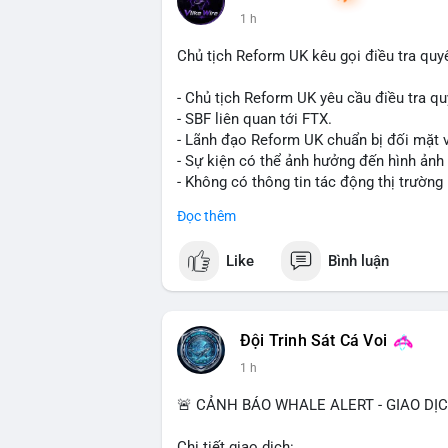
1 h
Chủ tịch Reform UK kêu gọi điều tra quy
- Chủ tịch Reform UK yêu cầu điều tra qu
- SBF liên quan tới FTX.
- Lãnh đạo Reform UK chuẩn bị đối mặt v
- Sự kiện có thể ảnh hưởng đến hình ảnh
- Không có thông tin tác động thị trường 
#binancesquare
#cryptonews
#sbf
#ftx
Đọc thêm
$btc $eth
Like
Bình luận
#vlikevn
#titanbot
📰 Nguồn: Cointelegraph
Đội Trinh Sát Cá Voi
1 h
🚨 CẢNH BÁO WHALE ALERT - GIAO DỊ
Chi tiết giao dịch: