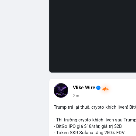
Vlike Wire
2 m
Trump trả lại thuế, crypto khích liven! B
- Thị trường crypto khích liven sau Trump 
- BitGo IPO giá $18/shr, giá trị $2B
- Token SKR Solana tăng 250% FDV