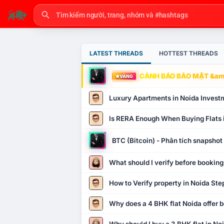
LATEST THREADS
HOTTEST THREADS
CẢNH BÁO BẢO MẬT &amp
VÀNG
Luxury Apartments in Noida Invest
Is RERA Enough When Buying Flats 
BTC (Bitcoin) - Phân tích snapsho
What should I verify before booking
How to Verify property in Noida Ste
Why does a 4 BHK flat Noida offer b