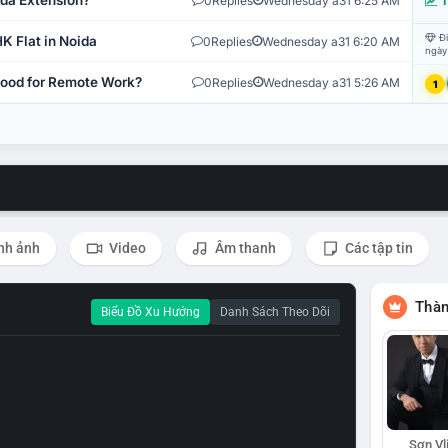
ida Extension?
0
Replies
Wednesday a31 6:25 AM
T
Đi
K Flat in Noida
0
Replies
Wednesday a31 6:20 AM
ngày
 Good for Remote Work?
0
Replies
Wednesday a31 5:26 AM
1
nh ảnh
Video
Âm thanh
Các tập tin
Thàn
Biểu Đồ Xu Hướng
Danh Sách Theo Dõi
Sơn Vl