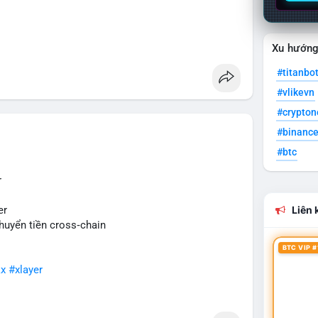
 Act
Xu hướn
#titanbo
#vlikevn
#crypto
$sky
#sky
$sand
#sand
$skr
#skr
#binanc
#btc
r
er
Liên k
huyển tiền cross‑chain
BTC VIP #
x
#xlayer