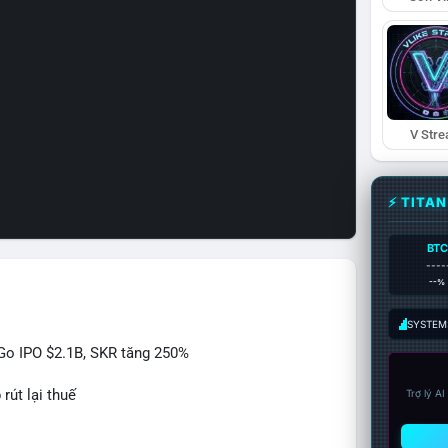
V Str
⚡ TITA
BTC
----
--%
SYSTEM:
itGo IPO $2.1B, SKR tăng 250%
rút lại thuế
Trợ lý A