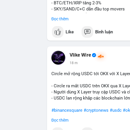
- BTC/ETH/XRP tăng 2-3%
- SKY/SAND/C+C dẫn đầu top movers
- US Senates chuẩn bị hành động Clarity
Đọc thêm
- HK phát hành giấy phép stablecoin
- Nga công nhận crypto là tài sản
Like
Bình luận
- Saga EVM bị hack $7M
- Steak ’n Shake trả lương BTC
$btc
#btc
$eth
#eth
$sol
#sol
$xrp
#xrp
Vlike Wire
18 m
#vlikevn
#titanbot
Circle mở rộng USDC tới OKX với X Laye
📰 Nguồn: Decrypt
- Circle ra mắt USDC trên OKX qua X Lay
- Người dùng X Layer truy cập USDC và c
- USDC lan rộng khắp các blockchain lớn
#binancesquare
#cryptonews
#usdc
#ok
Đọc thêm
$usdc