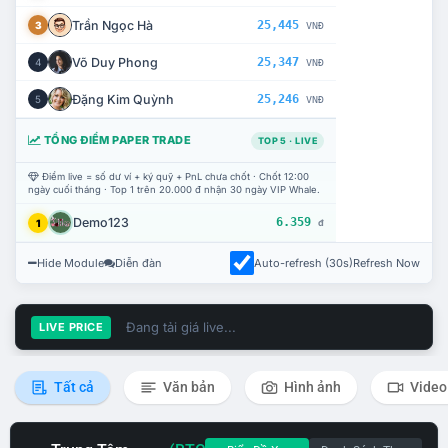
Trần Ngọc Hà
25,445
3
VNĐ
Võ Duy Phong
25,347
4
VNĐ
Đặng Kim Quỳnh
25,246
5
VNĐ
TỔNG ĐIỂM PAPER TRADE
TOP 5 · LIVE
Điểm live = số dư ví + ký quỹ + PnL chưa chốt · Chốt 12:00
ngày cuối tháng · Top 1 trên 20.000 đ nhận 30 ngày VIP Whale.
Demo123
6.359
1
đ
Hide Module
Diễn đàn
Auto-refresh (30s)
Refresh Now
Đang tải giá live...
LIVE PRICE
Tất cả
Văn bản
Hình ảnh
Video