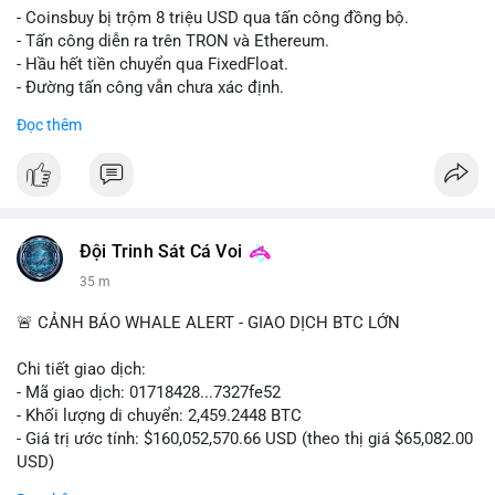
- Coinsbuy bị trộm 8 triệu USD qua tấn công đồng bộ.
- Tấn công diễn ra trên TRON và Ethereum.
- Hầu hết tiền chuyển qua FixedFloat.
- Đường tấn công vẫn chưa xác định.
Đọc thêm
#binancesquare
#cryptonews
#coinsbuy
#trx
#eth
$trx $eth
#vlikevn
#titanbot
Đội Trinh Sát Cá Voi
📰 Nguồn: CoinDesk
35 m
🚨 CẢNH BÁO WHALE ALERT - GIAO DỊCH BTC LỚN
Chi tiết giao dịch:
- Mã giao dịch: 01718428...7327fe52
- Khối lượng di chuyển: 2,459.2448 BTC
- Giá trị ước tính: $160,052,570.66 USD (theo thị giá $65,082.00
USD)
- Thời gian: 12:19:48 2026-08-10 UTC