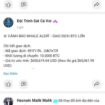
#bitcoin
#btc
#cryptonews
#binancesquare
#cpi
$btc
Đội Trinh Sát Cá Voi
#vlikevn
#titanbot
2 giờ
📰 Nguồn: Cointelegraph
🚨 CẢNH BÁO WHALE ALERT - GIAO DỊCH BTC LỚN
Chi tiết giao dịch:
- Mã giao dịch: 491f11f6...2db7e72f
- Khối lượng di chuyển: 10.0000 BTC
- Giá trị ước tính: $650,619.64 USD (theo thị giá $65,061.99
USD)
- Thời gian: 11:20
2 2026-08-10 UTC
Đọc thêm
Nhận định phân tích hành vi của Cá voi dựa trên giao dịch này:
Giao dịch 10 BTC trị giá hơn 650 nghìn USD được thực hiện
trong khung giờ thanh khoản thấp, cho thấy chủ ví có thể đang
tái cơ cấu danh mục hoặc chuẩn bị thanh khoản cho các lệnh
Hasnain Malik Malik
lớn. Mức khối lượng này không quá lớn để gây áp lực bán trực
Đã thay đổi ảnh đại diện của