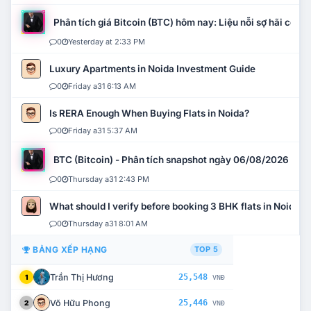
Phân tích giá Bitcoin (BTC) hôm nay: Liệu nỗi sợ hãi có mở 
0
Yesterday at 2:33 PM
Luxury Apartments in Noida Investment Guide
0
Friday a31 6:13 AM
Is RERA Enough When Buying Flats in Noida?
0
Friday a31 5:37 AM
BTC (Bitcoin) - Phân tích snapshot ngày 06/08/2026
0
Thursday a31 2:43 PM
What should I verify before booking 3 BHK flats in Noida?
0
Thursday a31 8:01 AM
BẢNG XẾP HẠNG
TOP 5
Trần Thị Hương
25,548
1
VNĐ
Võ Hữu Phong
25,446
2
VNĐ