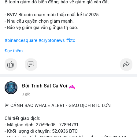
Bitcoin giảm độ biến động, bảo vệ giảm giá vẫn đắt
- BVIV Bitcoin chạm mức thấp nhất kể từ 2025.
- Nhu cầu quyền chọn giảm mạnh.
- Bảo vệ giảm giá vẫn giữ giá trị cao.
#binancesquare
#cryptonews
#btc
Đọc thêm
$btc
#vlikevn
#titanbot
📰 Nguồn: CoinDesk
Đội Trinh Sát Cá Voi
3 giờ
🚨 CẢNH BÁO WHALE ALERT - GIAO DỊCH BTC LỚN
Chi tiết giao dịch:
- Mã giao dịch: 27b99c05...77894731
- Khối lượng di chuyển: 52.0936 BTC