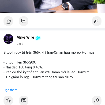
Vlike Wire
2 giờ
Bitcoin duy trì trên $65k khi Iran-Oman hứa mở eo Hormuz
- Bitcoin lên $65,209.
- Nasdaq 100 tăng 0.45%.
- Iran có thể ký thỏa thuận với Oman mở lại eo Hormuz.
- Tin giảm lo ngại Hormuz, tăng tài sản rủi ro.
#binancesquare
#cryptonews
#btc
Đọc thêm
$btc