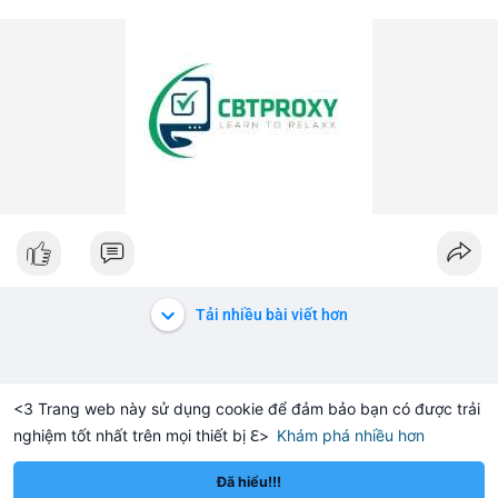
Tải nhiều bài viết hơn
<3 Trang web này sử dụng cookie để đảm bảo bạn có được trải
nghiệm tốt nhất trên mọi thiết bị ℇ>
Khám phá nhiều hơn
Solana
BNB
,910.73
$76.76
$6
-0.36%
SOL
+0.54%
BNB
Đã hiểu!!!