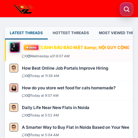
LATEST THREADS
HOTTEST THREADS
MOST VIEWED THRE
CẢNH BÁO BẢO MẬT &amp; NỘI QUY CỘNG ĐỒNG
VÀNG
0
Wednesday a31 6:07 AM
How Best Online Job Portals Improve Hiring
0
Today at 11:39 AM
How do you store wet food for cats homemade?
0
Today at 9:07 AM
Daily Life Near New Flats in Noida
0
Today at 5:52 AM
A Smarter Way to Buy Flat in Noida Based on Your Needs
0
Today at 5:04 AM