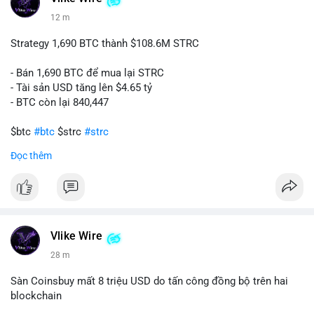
12 m
Strategy 1,690 BTC thành $108.6M STRC
- Bán 1,690 BTC để mua lại STRC
- Tài sản USD tăng lên $4.65 tỷ
- BTC còn lại 840,447
$btc
#btc
$strc
#strc
Đọc thêm
#vlikevn
#titanbot
📰 Nguồn: Cointelegraph
Vlike Wire
28 m
Sàn Coinsbuy mất 8 triệu USD do tấn công đồng bộ trên hai
blockchain