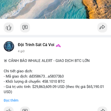
#52dot09btc
#chuyenvilanh
#tichluydaihan
#mempoolbtc
#giaodichlon
Đội Trinh Sát Cá Voi
4 giờ
🚨 CẢNH BÁO WHALE ALERT - GIAO DỊCH BTC LỚN
Chi tiết giao dịch:
- Mã giao dịch: dd358673...a58373b3
- Khối lượng di chuyển: 458.1010 BTC
- Giá trị ước tính: $29,863,609.09 USD (theo thị giá $65,190.01
USD)
- Thời gian: 09:19:51 2026-08-10 UTC
Đọc thêm
Nhận định phân tích hành vi của Cá voi dựa trên giao dịch này: