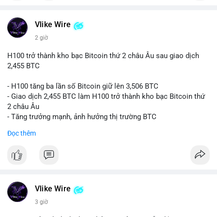
#vlikevn
#titanbot
📰 Nguồn: CoinDesk
Vlike Wire
2 giờ
H100 trở thành kho bạc Bitcoin thứ 2 châu Âu sau giao dịch
2,455 BTC
- H100 tăng ba lần số Bitcoin giữ lên 3,506 BTC
- Giao dịch 2,455 BTC làm H100 trở thành kho bạc Bitcoin thứ
2 châu Âu
- Tăng trưởng mạnh, ảnh hưởng thị trường BTC
Đọc thêm
#binancesquare
#cryptonews
#btc
$btc
#vlikevn
#titanbot
Vlike Wire
📰 Nguồn: Cointelegraph
3 giờ