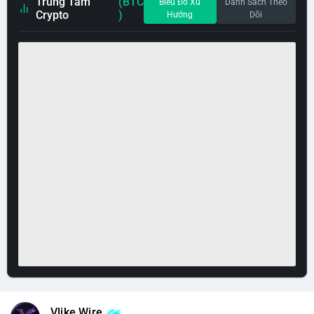
Trung Tâm
(BTC
Biểu Đồ Xu
Danh Sách Theo
Crypto
)
Hướng
Dõi
Vlike Wire