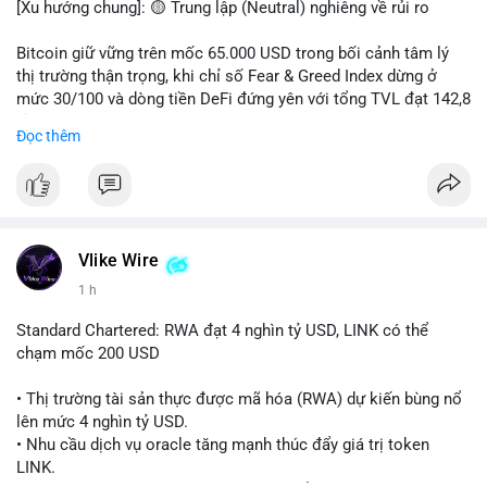
[Xu hướng chung]: 🟡 Trung lập (Neutral) nghiêng về rủi ro
📊 Nguồn: Radar Tâm Lý Thị Trường
Bitcoin giữ vững trên mốc 65.000 USD trong bối cảnh tâm lý
thị trường thận trọng, khi chỉ số Fear & Greed Index dừng ở
mức 30/100 và dòng tiền DeFi đứng yên với tổng TVL đạt 142,8
tỷ USD.
Đọc thêm
- Thị trường & Giá cả: BTC giao dịch quanh vùng 65.200 USD,
tăng gần 3% khi Iran-Oman hứa mở lại eo Hormuz, giảm lo ngại
địa chính trị. Hoạt động cá voi diễn ra sôi động với lệnh
chuyển 458 BTC trị giá gần 30 triệu USD cùng nhiều giao dịch
lớn khác. Đáng chú ý, thanh lý Short chiếm tới 81,7% tổng 35,7
Vlike Wire
triệu USD thanh lý trong 24h, cho thấy phe bán đang yếu thế.
1 h
- DeFi & Công nghệ: Standard Chartered dự báo thị trường RWA
Standard Chartered: RWA đạt 4 nghìn tỷ USD, LINK có thể
sẽ bùng nổ lên 4 nghìn tỷ USD, kéo theo giá trị token LINK có
chạm mốc 200 USD
thể tăng 25 lần, chạm mốc 200 USD vào năm 2030. Mastercard
hoàn tất thương vụ mua lại startup stablecoin BVNK trị giá 1,8
• Thị trường tài sản thực được mã hóa (RWA) dự kiến bùng nổ
tỷ USD, đánh dấu bước tiến lớn trong thanh toán số.
lên mức 4 nghìn tỷ USD.
• Nhu cầu dịch vụ oracle tăng mạnh thúc đẩy giá trị token
- Quy định & Pháp lý: FCA Anh đang xây dựng khung pháp lý
LINK.