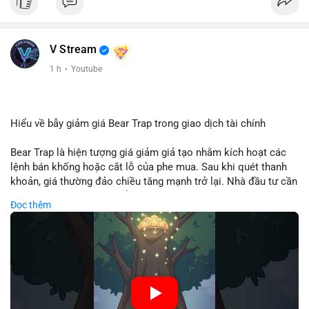
V Stream
1 h
·
Youtube
Hiểu về bẫy giảm giá Bear Trap trong giao dịch tài chính
Bear Trap là hiện tượng giá giảm giả tạo nhằm kích hoạt các
lệnh bán khống hoặc cắt lỗ của phe mua. Sau khi quét thanh
khoản, giá thường đảo chiều tăng mạnh trở lại. Nhà đầu tư cần
nhận diện mô hình này để tránh bị thao túng tâm lý và tối ưu
Đọc thêm
hóa điểm vào lệnh.
🎥 Xem video trực tiếp tại:
Nguồn: Cú Thông Thái