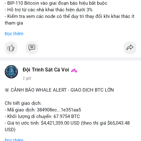
Lời khuyên: Nhà đầu tư nhỏ lẻ nên thận trọng quan sát biến
- BIP-110 Bitcoin vào giai đoạn báo hiệu bắt buộc
động thanh khoản trong 24-48 giờ tới. Tránh hành động theo
- Hỗ trợ từ các nhà khai thác hiện dưới 3%
cảm xúc, hãy chờ xác nhận điểm đến của số BTC này trước khi
- Kiểm tra xem các node có thể duy trì thay đổi khi khai thác ít
điều chỉnh vị thế.
tham gia
- Thảo luận về phương án hard fork dự phòng nếu cần
Đọc thêm
#556btc
#36trusd
#cavoichuyentien
#aplucban
#tichluydaihan
$btc
#btc
#vlikevn
#titanbot
📰 Nguồn: Cointelegraph
Đội Trinh Sát Cá Voi
2 giờ
🚨 CẢNH BÁO WHALE ALERT - GIAO DỊCH BTC LỚN
Chi tiết giao dịch:
- Mã giao dịch: 384908ec...1e351aa5
- Khối lượng di chuyển: 67.9754 BTC
- Giá trị ước tính: $4,421,359.00 USD (theo thị giá $65,043.48
USD)
- Thời gian: 21:19:29 2026-08-08 UTC
Đọc thêm