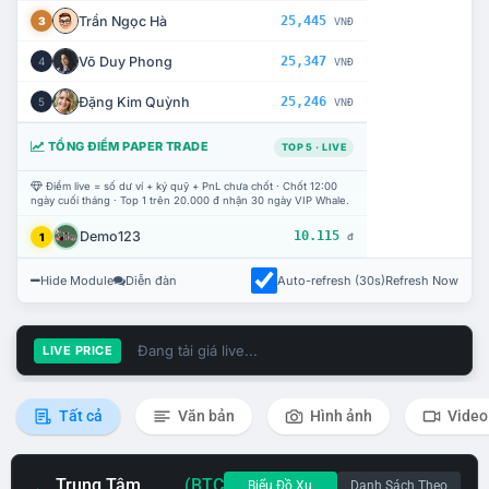
Trần Ngọc Hà
25,445
3
VNĐ
Võ Duy Phong
25,347
4
VNĐ
Đặng Kim Quỳnh
25,246
5
VNĐ
TỔNG ĐIỂM PAPER TRADE
TOP 5 · LIVE
Điểm live = số dư ví + ký quỹ + PnL chưa chốt · Chốt 12:00
ngày cuối tháng · Top 1 trên 20.000 đ nhận 30 ngày VIP Whale.
Demo123
10.115
1
đ
Hide Module
Diễn đàn
Auto-refresh (30s)
Refresh Now
Đang tải giá live...
LIVE PRICE
Tất cả
Văn bản
Hình ảnh
Video
Trung Tâm
(BTC
Biểu Đồ Xu
Danh Sách Theo