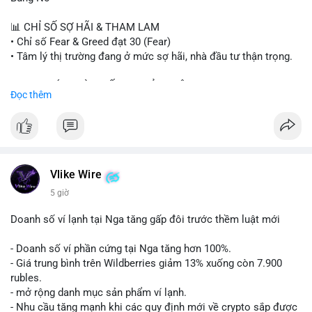
#sand
#bitgo
#solana
#stablecoin
#regulation
📊 CHỈ SỐ SỢ HÃI & THAM LAM
$btc $eth $sol $xrp $cc $sky $sand $skr
#skr
• Chỉ số Fear & Greed đạt 30 (Fear)
• Tâm lý thị trường đang ở mức sợ hãi, nhà đầu tư thận trọng.
#vlikevn
#titanbot
📈 XU HƯỚNG TÌM KIẾM & THẢO LUẬN
Đọc thêm
📰 Nguồn: Decrypt
• CoinGecko Trending: PENGU, TUT, ACE, CASHCAT, ANSEM,
STONKBROKER, UNI
• LunarCrush Trending: Ethereum, Solana, Dogecoin, Polkadot,
Chainlink, Taylor Swift, Tesla
• Google Trends Việt Nam: Real Madrid, Giao hữu câu lạc bộ,
Tinh hà say hi
Vlike Wire
5 giờ
💬 DÒNG CHẢY TIN TỨC & TRUYỀN THÔNG
• Binance Square: Cộng đồng đang tranh luận về lệnh
Doanh số ví lạnh tại Nga tăng gấp đôi trước thềm luật mới
Long/Short, kỳ vọng vào các kèo $ACE, $RAVE và lo ngại tin
xấu từ SpaceX/Musk.
- Doanh số ví phần cứng tại Nga tăng hơn 100%.
• Tin tức quốc tế: US spot Bitcoin ETFs ghi nhận dòng tiền 1 tỷ
- Giá trung bình trên Wildberries giảm 13% xuống còn 7.900
USD; Nansen founder dự báo Bitcoin không dưới 60K; Chi tiêu
rubles.
thẻ Crypto đạt ATH 759 triệu USD.
- mở rộng danh mục sản phẩm ví lạnh.
• Thông báo Binance: Hỗ trợ cổ tức Apple/IBM qua bStocks;
- Nhu cầu tăng mạnh khi các quy định mới về crypto sắp được