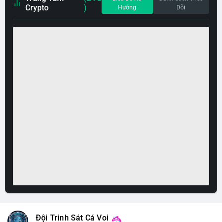
Crypto
)
Hướng
Dõi
Đội Trinh Sát Cá Voi