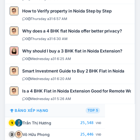
How to Verify property in Noida Step by Step
0
Thursday a31 6:57 AM
Why does a 4 BHK flat Noida offer better privacy?
0
Thursday a31 6:30 AM
Why should I buy a 3 BHK flat in Noida Extension?
0
Wednesday a31 6:25 AM
Smart Investment Guide to Buy 2 BHK Flat in Noida
0
Wednesday a31 6:20 AM
Is a 4 BHK Flat in Noida Extension Good for Remote Work?
0
Wednesday a31 5:26 AM
BẢNG XẾP HẠNG
TOP 5
Trần Thị Hương
25,548
1
VNĐ
Võ Hữu Phong
25,446
2
VNĐ