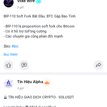
Vlike Wire
này có thể phản ánh ba kịch bản chính: thứ nhất, cá voi đang
chuẩn bị thanh khoản bằng cách chuyển lên sàn giao dịch, tạo
3 giờ
áp lực bán tiềm năng; thứ hai, tài sản được chuyển vào ví lạnh
để nắm giữ dài hạn, thể hiện niềm tin vào xu hướng tăng; thứ
BIP-110 Soft Fork Bắt Đầu: BTC Gặp Báo Tình
ba, hành vi chia tách hoặc tái cấu trúc danh mục nhằm phân
tán rủi ro. Với mức giá 65K, khối lượng này không quá lớn để
- BIP-110 là proposition soft fork cho Bitcoin
gây sốc thanh khoản tức thời, nhưng vẫn đủ sức tạo biến động
- Có ít hỗ trợ từ礿ng cường
tâm lý ngắn hạn nếu hướng đến sàn tập trung.
- Các chuyên gia cũng phản đối mạnh
Lời khuyên cho nhà đầu tư nhỏ lẻ:
$btc
#btc
Theo dõi các giao dịch tiếp theo từ cùng địa chỉ ví để xác nhận
Đọc thêm
hướng đi của dòng tiền. Tránh hành động theo cảm xúc, ưu
#vlikevn
#titanbot
tiên quản trị rủi ro và không mở vị thế lớn trước khi có tín hiệu
rõ ràng về đích đến của số BTC này.
📰 Nguồn: CoinDesk
#94dot58btc
#vilanh
#chuyentiencavoi
#btcmempool
#dongtienlon
Tín Hiệu Alpha
3 giờ
🔮 TÍN HIỆU GIAO DỊCH CRYPTO - SOLUSDT