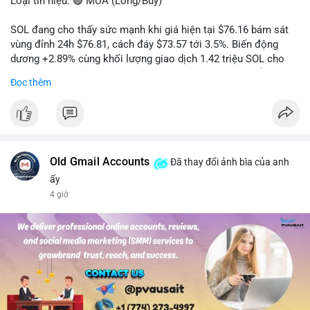
Loại tín hiệu: 🟢 MUA (Long/Buy)
SOL đang cho thấy sức mạnh khi giá hiện tại $76.16 bám sát
vùng đỉnh 24h $76.81, cách đáy $73.57 tới 3.5%. Biến động
dương +2.89% cùng khối lượng giao dịch 1.42 triệu SOL cho
thấy lực cầu chủ động đang chiếm ưu thế, phe mua kiểm soát
Đọc thêm
hoàn toàn nhịp điều chỉnh.
Khuyến nghị giao dịch cụ thể:
- Vùng Entry: 75.80 - 76.20 (chờ retest vùng kháng cự cũ thành
hỗ trợ)
- Mục tiêu chốt lời: TP1: 77.50, TP2: 78.80
Old Gmail Accounts
Đã thay đổi ảnh bìa của anh
- Cắt lỗ: 74.90 (dưới vùng hỗ trợ gần nhất)
ấy
4 giờ
Quản trị vốn: Khối lượng vào lệnh tối đa 2-3% tài khoản, ưu tiên
chốt 50% vị thế tại TP1 và dời stop loss về điểm hòa vốn.
#solusdt
#longsol
#vung76
#breakoutsol
#lenhmuasol