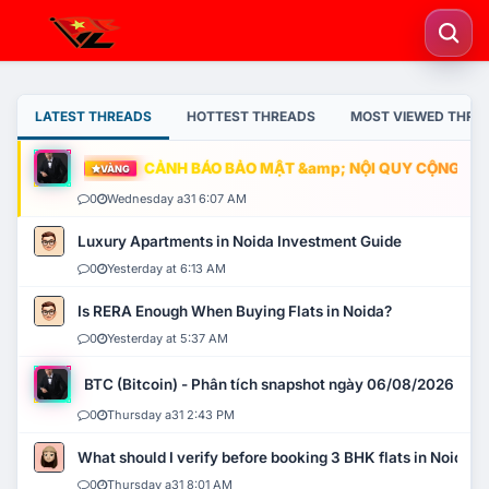
LATEST THREADS
HOTTEST THREADS
MOST VIEWED THRE
CẢNH BÁO BẢO MẬT &amp; NỘI QUY CỘNG ĐỒNG
VÀNG
0
Wednesday a31 6:07 AM
Luxury Apartments in Noida Investment Guide
0
Yesterday at 6:13 AM
Is RERA Enough When Buying Flats in Noida?
0
Yesterday at 5:37 AM
BTC (Bitcoin) - Phân tích snapshot ngày 06/08/2026
0
Thursday a31 2:43 PM
What should I verify before booking 3 BHK flats in Noida?
0
Thursday a31 8:01 AM