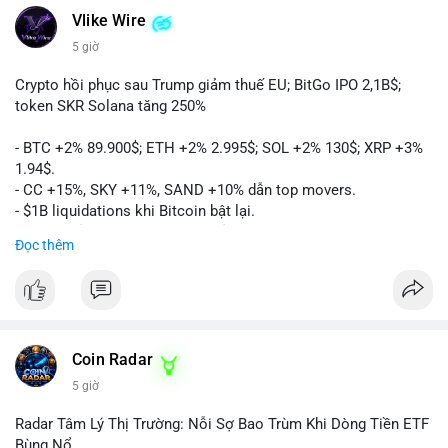
Vlike Wire
5 giờ
Crypto hồi phục sau Trump giảm thuế EU; BitGo IPO 2,1B$;
token SKR Solana tăng 250%
- BTC +2% 89.900$; ETH +2% 2.995$; SOL +2% 130$; XRP +3%
1.94$.
- CC +15%, SKY +11%, SAND +10% dẫn top movers.
- $1B liquidations khi Bitcoin bật lại.
- Trump hủy thuế EU, tín hiệu giảm áp lực.
Đọc thêm
- Vitalik đề xuất DVT staking cho Ethereum.
- BitGo IPO 18$/cổ phiếu, trị giá ~2B$.
- Senate Ag Committee tiến hành Clarity Act.
- Newrez tính crypto vào điều kiện vay nhà.
- HK cấp giấy phép stablecoin mới.
- Tòa án Nga công nhận crypto là tài sản.
Coin Radar
- Trump hy vọng ký bill cấu trúc thị trường crypto.
5 giờ
- Saga EVM bị hack 7M$, quỹ trộm chuyển sang Ethereum.
- Steak ’n Shake thưởng BTC cho nhân viên.
Radar Tâm Lý Thị Trường: Nỗi Sợ Bao Trùm Khi Dòng Tiền ETF
#binancesquare
#cryptonews
#btc
#eth
#sol
#xrp
#cc
#sky
Bùng Nổ