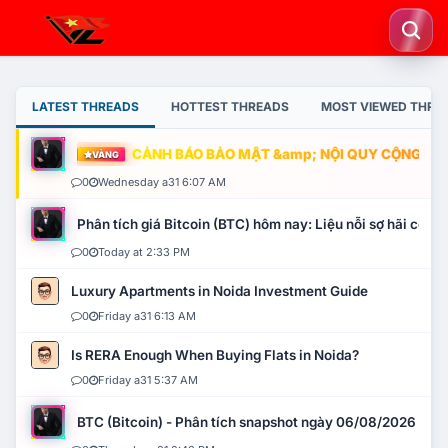
LATEST THREADS
HOTTEST THREADS
MOST VIEWED THRE
CẢNH BÁO BẢO MẬT &amp; NỘI QUY CỘNG ĐỒNG
VÀNG
0
Wednesday a31 6:07 AM
Phân tích giá Bitcoin (BTC) hôm nay: Liệu nỗi sợ hãi có mở 
0
Today at 2:33 PM
Luxury Apartments in Noida Investment Guide
0
Friday a31 6:13 AM
Is RERA Enough When Buying Flats in Noida?
0
Friday a31 5:37 AM
BTC (Bitcoin) - Phân tích snapshot ngày 06/08/2026