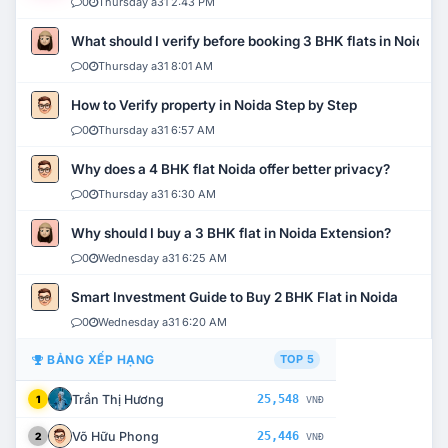
0
Thursday a31 2:43 PM
What should I verify before booking 3 BHK flats in Noida?
0
Thursday a31 8:01 AM
How to Verify property in Noida Step by Step
0
Thursday a31 6:57 AM
Why does a 4 BHK flat Noida offer better privacy?
0
Thursday a31 6:30 AM
Why should I buy a 3 BHK flat in Noida Extension?
0
Wednesday a31 6:25 AM
Smart Investment Guide to Buy 2 BHK Flat in Noida
0
Wednesday a31 6:20 AM
BẢNG XẾP HẠNG
TOP 5
Trần Thị Hương
25,548
1
VNĐ
Võ Hữu Phong
25,446
2
VNĐ