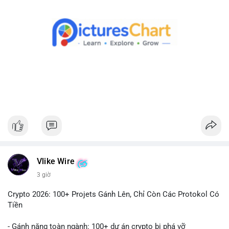
Theo dõi xác nhận giao dịch và dòng tiền tiếp theo. Nếu BTC
được chuyển đến ví sàn, hãy cân nhắc quản trị rủi ro, tránh
hành động theo cảm xúc. Nếu chuyển sang ví lạnh, đây là tín
hiệu tích cực cho xu hướng dài hạn.
#1756513btc
#vilanh
#tichluydaihan
#giaodichlon
#mempoolbtc
Vlike Wire
3 giờ
Crypto 2026: 100+ Projets Gánh Lên, Chỉ Còn Các Protokol Có
Tiền
- Gánh nặng toàn ngành: 100+ dự án crypto bị phá vỡ