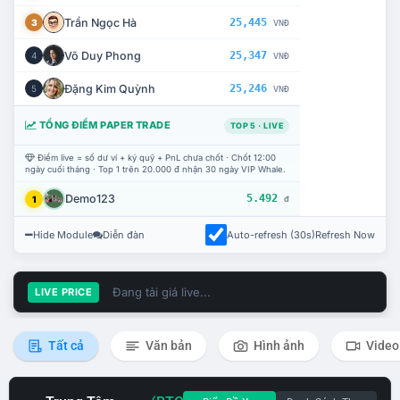
Trần Ngọc Hà
25,445
3
VNĐ
Võ Duy Phong
25,347
4
VNĐ
Đặng Kim Quỳnh
25,246
5
VNĐ
TỔNG ĐIỂM PAPER TRADE
TOP 5 · LIVE
Điểm live = số dư ví + ký quỹ + PnL chưa chốt · Chốt 12:00
ngày cuối tháng · Top 1 trên 20.000 đ nhận 30 ngày VIP Whale.
Demo123
5.492
1
đ
Hide Module
Diễn đàn
Auto-refresh (30s)
Refresh Now
Đang tải giá live...
LIVE PRICE
Tất cả
Văn bản
Hình ảnh
Video