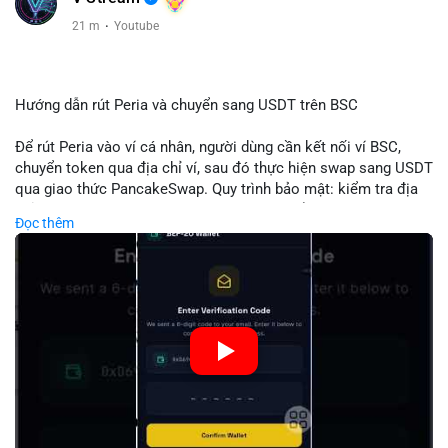
21 m
·
Youtube
Hướng dẫn rút Peria và chuyển sang USDT trên BSC
Để rút Peria vào ví cá nhân, người dùng cần kết nối ví BSC,
chuyển token qua địa chỉ ví, sau đó thực hiện swap sang USDT
qua giao thức PancakeSwap. Quy trình bảo mật: kiểm tra địa
chỉ, xác nhận giao dịch, tránh phí gas cao bằng cách chọn thời
Đọc thêm
điểm phù hợp. Khi hoàn thành, USDT lưu trữ an toàn trong ví
BSC, có thể chuyển sang các nền tảng khác hoặc bán. Hướng
dẫn chi tiết giúp người mới tránh sai lầm và tối ưu chi phí.
🎥 Xem video trực tiếp tại:
Nguồn: Đồng Tâm
#peria
#usdt