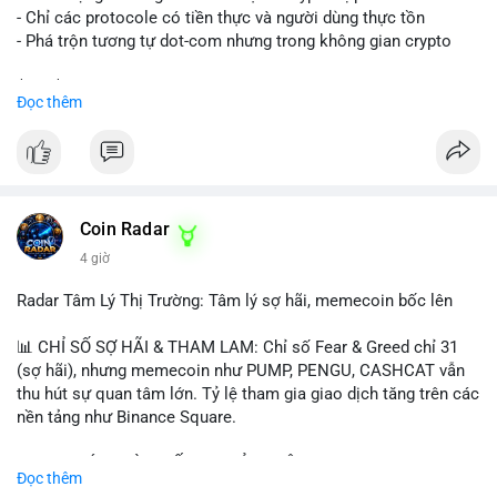
- Chỉ các protocole có tiền thực và người dùng thực tồn
- Phá trộn tương tự dot-com nhưng trong không gian crypto
$btc $eth
Đọc thêm
#vlikevn
#titanbot
📰 Nguồn: CoinDesk
Coin Radar
4 giờ
Radar Tâm Lý Thị Trường: Tâm lý sợ hãi, memecoin bốc lên
📊 CHỈ SỐ SỢ HÃI & THAM LAM: Chỉ số Fear & Greed chỉ 31
(sợ hãi), nhưng memecoin như PUMP, PENGU, CASHCAT vẫn
thu hút sự quan tâm lớn. Tỷ lệ tham gia giao dịch tăng trên các
nền tảng như Binance Square.
📈 XU HƯỚNG TÌM KIẾM & THẢO LUẬN: TUT, PUMP, PENGU,
Đọc thêm
CASHCAT, SUI, TAO xuất hiện nhiều trong tìm kiếm Việt Nam