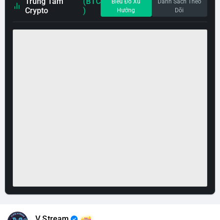
Trung Tâm
(BTC
Biểu Đồ Xu
Danh Sách Theo
Crypto
)
Hướng
Dõi
V Stream