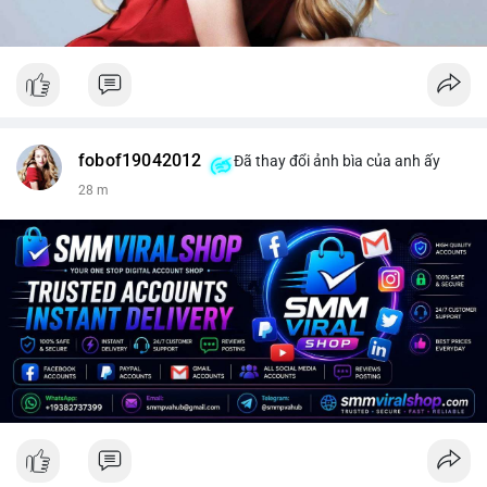
fobof19042012
Đã thay đổi ảnh bìa của anh ấy
28 m