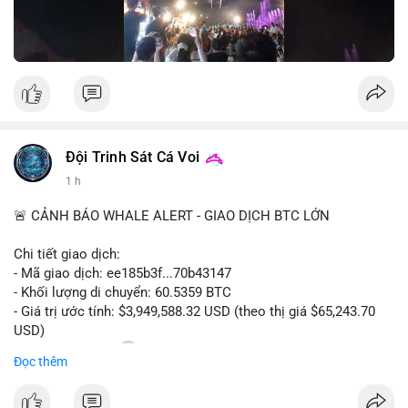
Nguồn: Đồng Tâm
Đội Trinh Sát Cá Voi
1 h
🚨 CẢNH BÁO WHALE ALERT - GIAO DỊCH BTC LỚN
Chi tiết giao dịch:
- Mã giao dịch: ee185b3f...70b43147
- Khối lượng di chuyển: 60.5359 BTC
- Giá trị ước tính: $3,949,588.32 USD (theo thị giá $65,243.70
USD)
- Thời gian: 15:20
1 2026-08-09 UTC
Đọc thêm
Nhận định phân tích: