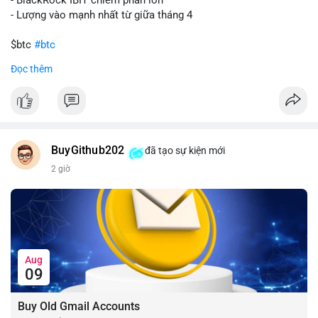
- Lượng vào mạnh nhất từ giữa tháng 4
$btc
#btc
Đọc thêm
#vlikevn
#titanbot
📰 Nguồn: CoinDesk
BuyGithub202
đã tạo sự kiện mới
2 giờ
Aug
09
Buy Old Gmail Accounts