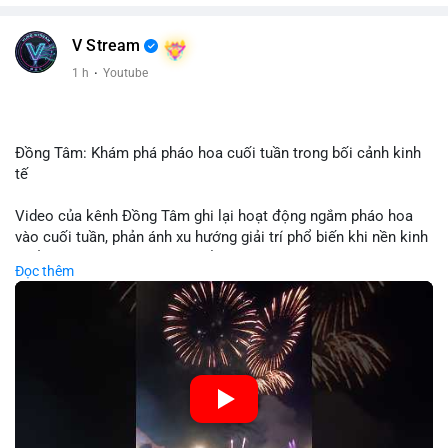
V Stream
1 h
·
Youtube
Đồng Tâm: Khám phá pháo hoa cuối tuần trong bối cảnh kinh
tế
Video của kênh Đồng Tâm ghi lại hoạt động ngắm pháo hoa
vào cuối tuần, phản ánh xu hướng giải trí phổ biến khi nền kinh
tế ổn định. Sự kiện này có thể cho thấy người tiêu dùng ưu tiên
Đọc thêm
trải nghiệm hơn là đầu tư vào tài sản vật chất. Trong bối cảnh
lãi suất ổn định và thị trường crypto ổn định, hoạt động giải trí
như vậy thường tăng trưởng khi người dân có khả năng chi
tiêu. Tuy nhiên, sự ưu tiên giải trí có thể ảnh hưởng đến tỷ lệ
tiết kiệm hoặc đầu tư vào crypto nếu người tiêu dùng chuyển
hướng ngân sách.
🎥 Xem video trực tiếp tại: