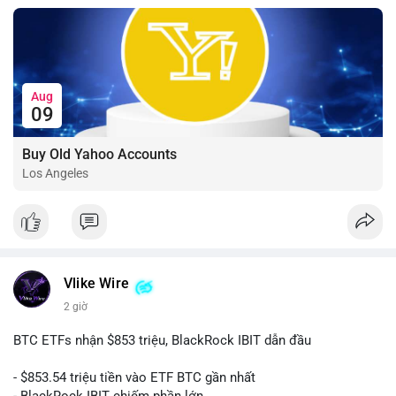
Aug
09
Buy Old Yahoo Accounts
Los Angeles
Vlike Wire
2 giờ
BTC ETFs nhận $853 triệu, BlackRock IBIT dẫn đầu
- $853.54 triệu tiền vào ETF BTC gần nhất
- BlackRock IBIT chiếm phần lớn