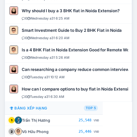
Why should I buy a 3 BHK flat in Noida Extension?
0
Wednesday a31 6:25 AM
Smart Investment Guide to Buy 2 BHK Flat in Noida
0
Wednesday a31 6:20 AM
Is a 4 BHK Flat in Noida Extension Good for Remote Work?
0
Wednesday a31 5:26 AM
Can researching a company reduce common interview mi
0
Tuesday a31 10:12 AM
How can I compare options to buy flat in Noida Extension?
0
Tuesday a31 6:30 AM
BẢNG XẾP HẠNG
TOP 5
Trần Thị Hương
25,548
1
VNĐ
Võ Hữu Phong
25,446
2
VNĐ