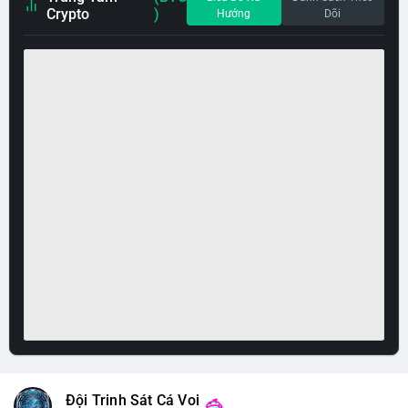
Crypto
)
Hướng
Dõi
Đội Trinh Sát Cá Voi