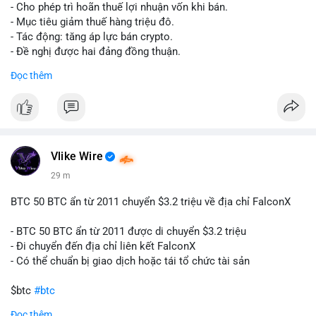
tái cơ cấu danh mục trước phiên giao dịch Âu-Mỹ. Tâm lý thị
- Cho phép trì hoãn thuế lợi nhuận vốn khi bán.
trường có thể dao động nhẹ khi nhà đầu tư nhỏ lẻ theo dõi
- Mục tiêu giảm thuế hàng triệu đô.
động thái này.
- Tác động: tăng áp lực bán crypto.
- Đề nghị được hai đảng đồng thuận.
Lời khuyên cho nhà đầu tư nhỏ lẻ: Theo dõi xác nhận giao dịch
#clarity
#trump
#crypto
#tax
#bloomberg
Đọc thêm
và điểm đến của số BTC này trong 2-4 giờ tới. Nếu dòng tiền
vào sàn, cân nhắc giảm đòn bẩy hoặc chốt lời một phần để
$btc $eth
phòng thủ. Nếu vào ví lạnh, có thể duy trì chiến lược nắm giữ
hiện tại mà không cần hoảng loạn.
#vlikevn
#titanbot
#160btc
#vilanh
#thanhkhoansan
#aplucban
#btcmempool
📰 Nguồn: Cointelegraph
Vlike Wire
29 m
BTC 50 BTC ẩn từ 2011 chuyển $3.2 triệu về địa chỉ FalconX
- BTC 50 BTC ẩn từ 2011 được di chuyển $3.2 triệu
- Đi chuyển đến địa chỉ liên kết FalconX
- Có thể chuẩn bị giao dịch hoặc tái tổ chức tài sản
$btc
#btc
Đọc thêm