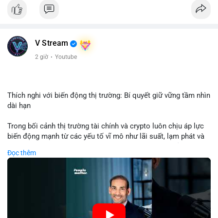
Nhận định phân tích: Giao dịch 8.3271 BTC trị giá hơn nửa triệu
USD được thực hiện trong khung giờ sáng sớm, cho thấy dấu
hiệu của một tổ chức hoặc cá nhân sở hữu lượng tài sản lớn.
Quy mô chuyển động này nằm ở mức trung bình - lớn, không
V Stream
đủ tạo áp lực bán trực tiếp lên thị trường nhưng phản ánh tâm
lý thận trọng của cá voi. Nếu dòng tiền này hướng về ví sàn
2 giờ
·
Youtube
giao dịch, khả năng cao là động thái chuẩn bị thanh khoản
hoặc chốt lời một phần; ngược lại, nếu chuyển sang ví lạnh, đó
là tín hiệu tích lũy dài hạn, củng cố niềm tin vào xu hướng tăng
của BTC.
Thích nghi với biến động thị trường: Bí quyết giữ vững tầm nhìn
dài hạn
Lời khuyên: Nhà đầu tư nhỏ lẻ nên theo dõi thêm 2-3 giao dịch
tương tự trong 24 giờ tới để xác nhận xu hướng. Không nên
Trong bối cảnh thị trường tài chính và crypto luôn chịu áp lực
hành động vội vàng dựa trên một giao dịch đơn lẻ, hãy ưu tiên
biến động mạnh từ các yếu tố vĩ mô như lãi suất, lạm phát và
quản trị rủi ro và giữ kỷ luật với kế hoạch đầu tư đã đề ra.
chính sách tiền tệ, việc duy trì tầm nhìn chiến lược trở thành
Đọc thêm
chìa khóa để đầu tư viên vượt qua giai đoạn không chắc chắn.
#8dot3271btc
#giaodichlon
#vilanh
#tamlycavoi
Thay vì phản ứng cảm xúc với những dao động ngắn hạn, các
#mempoolbtc
nhà đầu tư thành công thường tập trung vào nguyên tắc cơ
bản, phân배 tài sản hợp lý và kiên持 theo kế hoạch đã định.
Điều này không chỉ giúp giảm rủi ro mà còn tạo điều kiện để
tận dụng cơ hội khi thị trường phục hồi.