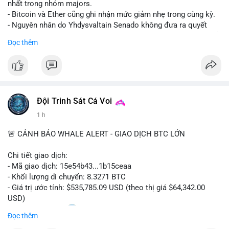
nhất trong nhóm majors.
- Bitcoin và Ether cũng ghi nhận mức giảm nhẹ trong cùng kỳ.
- Nguyên nhân do Yhdysvaltain Senado không đưa ra quyết
định về luật Clarity Act (luật cấu trúc thị trường) trước khi nghỉ
Đọc thêm
hè, đẩy việc thảo luận sang tháng 9.
- Việc trì hoãn pháp lý làm tăng sự không chắc chắn quanh
XRP và Ripple, ảnh hưởng đến tâm lý nhà đầu tư.
#binancesquare
#cryptonews
#xrp
#btc
#eth
#clarityact
#ripple
Đội Trinh Sát Cá Voi
1 h
$xrp $btc $eth
🚨 CẢNH BÁO WHALE ALERT - GIAO DỊCH BTC LỚN
#vlikevn
#titanbot
Chi tiết giao dịch:
📰 Nguồn: CoinDesk
- Mã giao dịch: 15e54b43...1b15ceaa
- Khối lượng di chuyển: 8.3271 BTC
- Giá trị ước tính: $535,785.09 USD (theo thị giá $64,342.00
USD)
- Thời gian: 04:20
0 2026-08-07 UTC
Đọc thêm