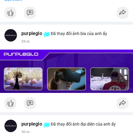
#vlikevn
#titanbot
📰 Nguồn: CoinDesk
purpleglo
Đã thay đổi ảnh bìa của anh ấy
29 m
purpleglo
Đã thay đổi ảnh đại diện của anh ấy
30 m