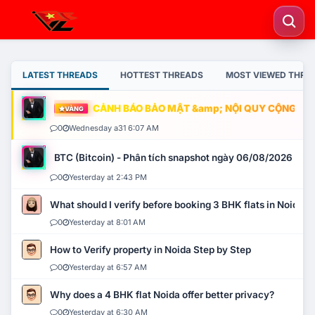
LATEST THREADS
HOTTEST THREADS
MOST VIEWED THRE
CẢNH BÁO BẢO MẬT &amp; NỘI QUY CỘNG ĐỒNG
VÀNG
0
Wednesday a31 6:07 AM
BTC (Bitcoin) - Phân tích snapshot ngày 06/08/2026
0
Yesterday at 2:43 PM
What should I verify before booking 3 BHK flats in Noida?
0
Yesterday at 8:01 AM
How to Verify property in Noida Step by Step
0
Yesterday at 6:57 AM
Why does a 4 BHK flat Noida offer better privacy?
0
Yesterday at 6:30 AM