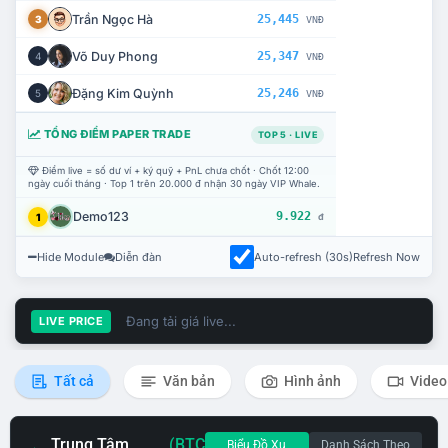
Trần Ngọc Hà
25,445
3
VNĐ
Võ Duy Phong
25,347
4
VNĐ
Đặng Kim Quỳnh
25,246
5
VNĐ
TỔNG ĐIỂM PAPER TRADE
TOP 5 · LIVE
Điểm live = số dư ví + ký quỹ + PnL chưa chốt · Chốt 12:00
ngày cuối tháng · Top 1 trên 20.000 đ nhận 30 ngày VIP Whale.
Demo123
9.922
1
đ
Hide Module
Diễn đàn
Auto-refresh (30s)
Refresh Now
Đang tải giá live...
LIVE PRICE
Tất cả
Văn bản
Hình ảnh
Video
Trung Tâm
(BTC
Biểu Đồ Xu
Danh Sách Theo